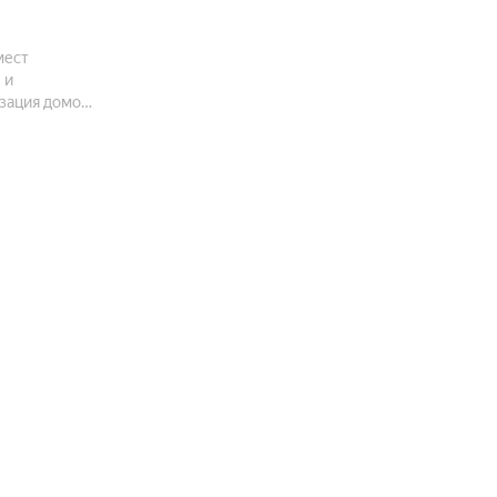
мест
 и
изация домов
иродным