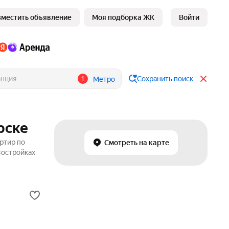
зместить объявление
Моя подборка ЖК
Войти
1
Сохранить поиск
Метро
рске
ртир по
Смотреть на карте
востройках