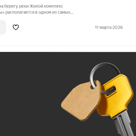
на берегу реки Жилой комплекс
ы» располагается в одном из самых
 Иня. Сразу за
сные виды на холмы и нетронутую
11 марта 2026
Ж
До 100 тыс. ₽