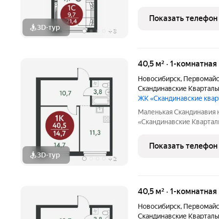
живописных мест Новосибирска побережье реки
ней открываются прекра
Показать телефон
природу. Уникальная
3D-тур
+
3
40,5 м² · 1-комнатная
Новосибирск
,
Первомайс
Скандинавские Квартал
ЖК «Скандинавские ква
Маленькая Скандинавия 
«Скандинавские Квартал
живописных мест Новосибирска побережье реки
ней открываются прекра
Показать телефон
природу. Уникальная
3D-тур
+
2
40,5 м² · 1-комнатная
Новосибирск
,
Первомайс
Скандинавские Квартал