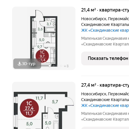
21,4 м² · квартира-ст
Новосибирск
,
Первомайс
Скандинавские Квартал
ЖК «Скандинавские ква
Маленькая Скандинавия 
«Скандинавские Квартал
живописных мест Новосибирска побережье реки
ней открываются прекра
Показать телефон
природу. Уникальная
3D-тур
+
3
27,4 м² · квартира-ст
Новосибирск
,
Первомайс
Скандинавские Квартал
ЖК «Скандинавские ква
Маленькая Скандинавия 
«Скандинавские Квартал
живописных мест Новосибирска побережье реки