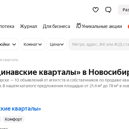
Ра
потека
Журнал
Для бизнеса
Уникальные акции
ройки
Комнат
Цена
е кварталы
динавские кварталы» в Новосиби
рске — 10 объявлений от агентств и собственников по продаже ква
. В нашем каталоге предложения площадью от 21,4 м² до 78 м² в но
ские кварталы»
комфорт