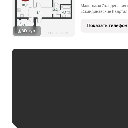
Маленькая Скандинавия 
«Скандинавские Квартал
живописных мест Новосибирска побережье реки
ней открываются прекра
Показать телефон
природу. Уникальная
3D-тур
+
2
ЕЖЕМЕСЯЧНЫЙ ПЛАТЁ
До 30 тыс. ₽
До 50 тыс. ₽
До 70 тыс. ₽
Больше 100 тыс. ₽