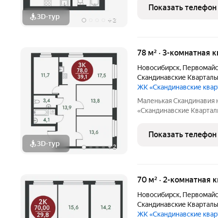
ней открываются прекра
Показать телефон
природу. Уникальная
3D-тур
+
2
78 м² · 3-комнатная к
Новосибирск
,
Первомайс
Скандинавские Квартал
ЖК «Скандинавские ква
Маленькая Скандинавия 
«Скандинавские Квартал
живописных мест Новосибирска побережье реки
ней открываются прекра
Показать телефон
природу. Уникальная
3D-тур
+
2
70 м² · 2-комнатная к
Новосибирск
,
Первомайс
Скандинавские Квартал
ЖК «Скандинавские ква