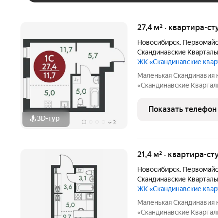
27,4 м² · квартира-ст
Новосибирск
,
Первомайс
Скандинавские Квартал
ЖК «Скандинавские ква
Маленькая Скандинавия 
«Скандинавские Квартал
живописных мест Новосибирска побережье реки
ней открываются прекра
Показать телефон
природу. Уникальная
3D-тур
+
2
21,4 м² · квартира-ст
Новосибирск
,
Первомайс
Скандинавские Квартал
ЖК «Скандинавские ква
Маленькая Скандинавия 
«Скандинавские Квартал