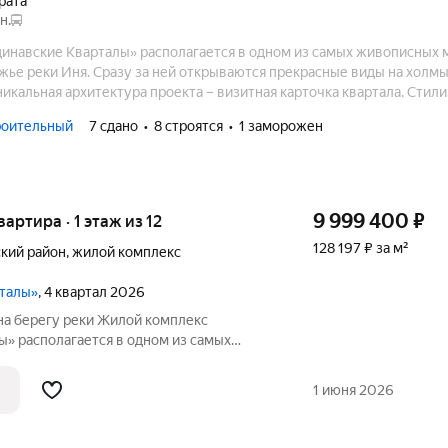
арата
н.
инавские Кварталы» располагается в одном из самых живописных 
жье реки Иня. Сразу за ней открываются прекрасные виды на холмы
икальная архитектура проекта – визитная карточка квартала. Стил
од барнхаусы добавляет ЖК скандинавский колорит, отсылает к пр
роительный
7 сдано
8 строятся
1 заморожен
еции, делает архитектуру нетривиальной.
9 999 400
₽
вартира · 1 этаж из 12
128 197 ₽ за м²
кий район
,
жилой комплекс
ы
рталы»
, 4 квартал 2026
на берегу реки Жилой комплекс
ы» располагается в одном из самых
 Иня. Сразу за
сные виды на холмы и нетронутую
1 июня 2026