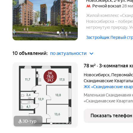
Новосибирск
,
2-я ул. М
Речной вокзал
28 ми
Жилой комплекс «Сканд
Новосибирска – побере
нетронутую природу. Ун
со скатными крышами п
Застройщик Первый ст
мотивам Норвегии и Шв
10 объявлений:
по актуальности
78 м² · 3-комнатная к
Новосибирск
,
Первомайс
Скандинавские Квартал
ЖК «Скандинавские ква
Маленькая Скандинавия 
«Скандинавские Квартал
живописных мест Новосибирска побережье реки
ней открываются прекра
Показать телефон
природу. Уникальная
3D-тур
+
2