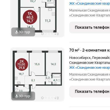
ЖК «Скандинавские ква
Маленькая Скандинавия 
«Скандинавские Квартал
живописных мест Новосибирска побережье реки
ней открываются прекра
Показать телефон
природу. Уникальная
3D-тур
+
2
70 м² · 2-комнатная к
Новосибирск
,
Первомайс
Скандинавские Квартал
ЖК «Скандинавские ква
Маленькая Скандинавия 
«Скандинавские Квартал
живописных мест Новосибирска побережье реки
ней открываются прекра
Показать телефон
природу. Уникальная
3D-тур
+
2