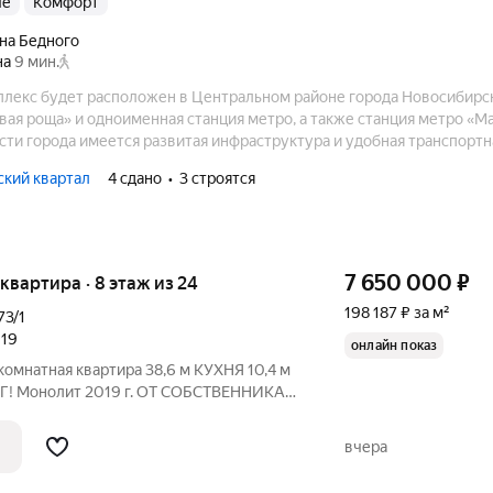
ые
комфорт
на Бедного
на
9 мин.
лекс будет расположен в Центральном районе города Новосибирск
вая роща» и одноименная станция метро, а также станция метро «
сти города имеется развитая инфраструктура и удобная транспортна
кий квартал
4 сдано
3 строятся
7 650 000
₽
я квартира · 8 этаж из 24
198 187 ₽ за м²
73/1
019
онлайн показ
ННИКА
/1 Представьте: вы возвращаетесь домой,
ямо в теплый подземный паркинг, где
вчера