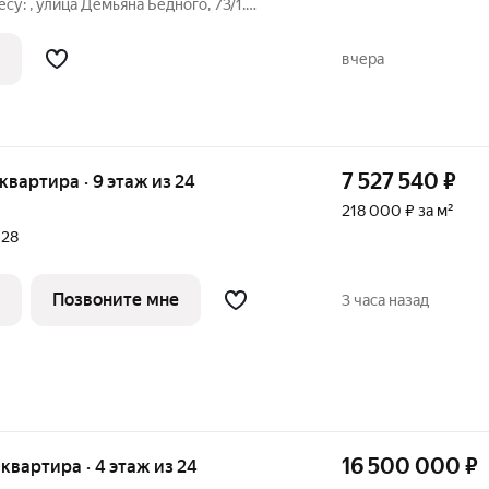
у: , улица Демьяна Бедного, 73/1.
 этаже 15-этажного монолитного дома,
. Общая площадь составляет 38,6 кв. м,
вчера
7 527 540
₽
 квартира · 9 этаж из 24
218 000 ₽ за м²
028
Позвоните мне
3 часа назад
16 500 000
₽
я квартира · 4 этаж из 24