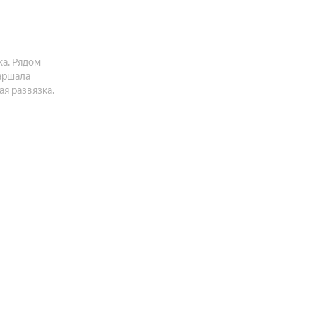
а. Рядом
Маршала
я развязка.