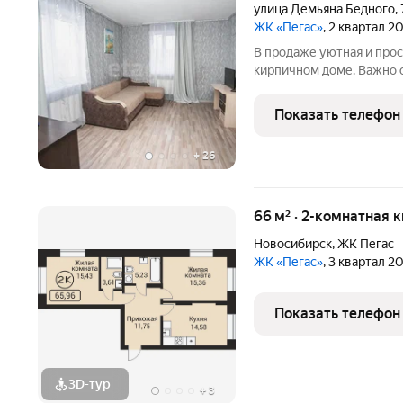
улица Демьяна Бедного
,
ЖК «Пегас»
, 2 квартал 2
В продаже уютная и прос
кирпичном доме. Важно о
под постоянным видеона
безопасность. Дополни
Показать телефон
являются наличие двух
+
26
66 м² · 2-комнатная 
Новосибирск
,
ЖК Пегас
ЖК «Пегас»
, 3 квартал 2
Показать телефон
3D-тур
+
3