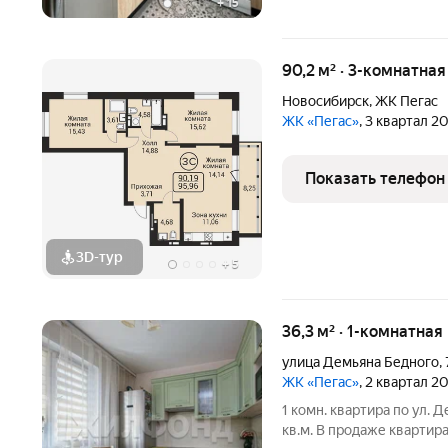
+
15
90,2 м² · 3-комнатна
Новосибирск
,
ЖК Пегас
ЖК «Пегас»
, 3 квартал 2
Показать телефон
3D-тур
+
5
36,3 м² · 1-комнатная
улица Демьяна Бедного
,
ЖК «Пегас»
, 2 квартал 2
1 комн. квартира по ул.
кв.м. В продаже квартир