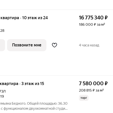
16 775 340
₽
я квартира · 10 этаж из 24
186 000 ₽ за м²
028
Позвоните мне
4 часа назад
7 580 000
₽
 квартира · 3 этаж из 15
208 815 ₽ за м²
73/1
019
торг
 Демьяна Бедного. Общей площадью: 36.30
а с функционалом двухкомнатной студии