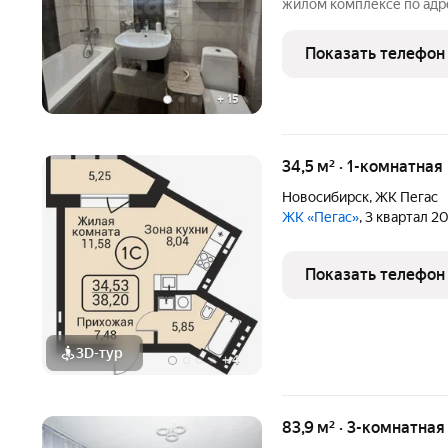
жилом комплексе по адрес
Квартира находится на 8
построенного в 2018 году
Показать телефон
жилая площадь
+
15
34,5 м² · 1-комнатная
Новосибирск
,
ЖК Пегас
ЖК «Пегас»
, 3 квартал 2
Показать телефон
3D-тур
+
4
83,9 м² · 3-комнатна