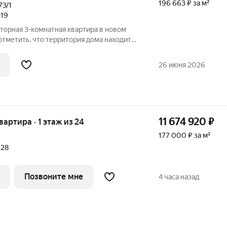
196 663 ₽ за м²
73/1
019
торная 3-комнатная квартира в новом
тметить, что территория дома находится
блюдением, что гарантирует
тельными преимуществами данного дома
26 июня 2026
11 674 920
₽
квартира · 1 этаж из 24
177 000 ₽ за м²
028
Позвоните мне
4 часа назад