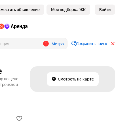
зместить объявление
Моя подборка ЖК
Войти
1
Сохранить поиск
Метро
е
ир по цене
Смотреть на карте
тройках и