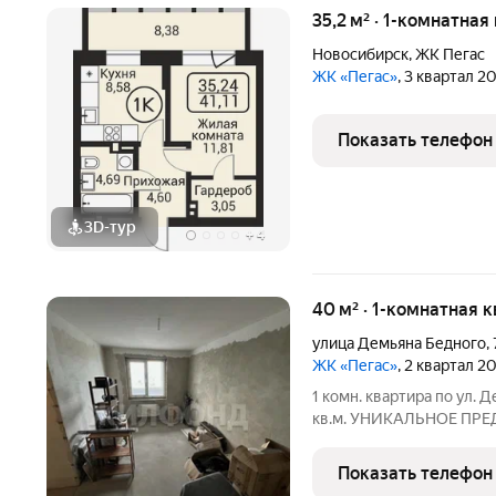
35,2 м² · 1-комнатная
Новосибирск
,
ЖК Пегас
ЖК «Пегас»
, 3 квартал 2
Показать телефон
3D-тур
+
4
40 м² · 1-комнатная 
улица Демьяна Бедного
,
ЖК «Пегас»
, 2 квартал 2
1 комн. квартира по ул.
кв.м. УНИКАЛЬНОЕ ПРЕД
функционалом двухкомна
новом доме ГДЕ НИ КТО
Показать телефон
огорожен, что обеспечи