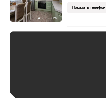
в Центральном районе в 
Жилой комплекс огороже
Показать телефон
жителей. Под
+
26
ЕЖЕМЕСЯЧНЫЙ ПЛАТЁ
До 30 тыс. ₽
До 50 тыс. ₽
До 70 тыс. ₽
Больше 100 тыс. ₽