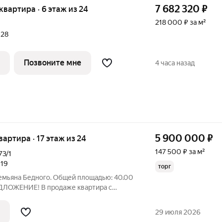
7 682 320
₽
 квартира · 6 этаж из 24
218 000 ₽ за м²
028
Позвоните мне
4 часа назад
5 900 000
₽
квартира · 17 этаж из 24
147 500 ₽ за м²
73/1
019
торг
 Демьяна Бедного. Общей площадью: 40.00
ЛОЖЕНИЕ! В продаже квартира с
тной студии в Центральном районе в
 НЕ ПРОЖИВАЛ! Жилой комплекс
29 июля 2026
вает