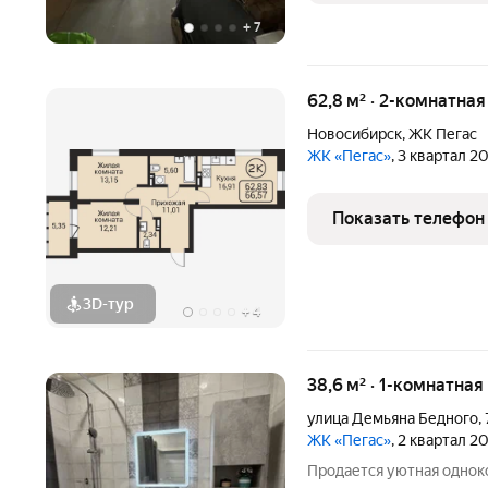
+
7
62,8 м² · 2-комнатна
Новосибирск
,
ЖК Пегас
ЖК «Пегас»
, 3 квартал 2
Показать телефон
3D-тур
+
4
38,6 м² · 1-комнатна
улица Демьяна Бедного
,
ЖК «Пегас»
, 2 квартал 2
Продается уютная однок