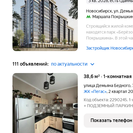
3 кв. 2028, есть сданн
Новосибирск
,
ул. Демья
Маршала Покрышки
Строящийся жилой комп
находятся парк «Берёзо
Покрышкина». В этой ча
+
4
Застройщик Новосибирс
111 объявлений:
по актуальности
38,6 м² · 1-комнатна
улица Демьяна Бедного
,
ЖК «Пегас»
, 2 квартал 2
Код объекта: 2290245. 1-комнатная квартира 38,6 м КУХНЯ 10,4 м
+ ПОДЗЕМНЫЙ ПАРКИНГ! Монолит 2019 г. ОТ СОБСТВЕ
ул. Демьяна Бедного, 73
спускаетесь на лифте пр
Показать телефон
всегда