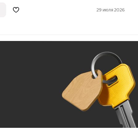
новом доме! Застройщик ''КВАРСИС''.
н, что обеспечивает безопасность
29 июля 2026
Ж
До 100 тыс. ₽