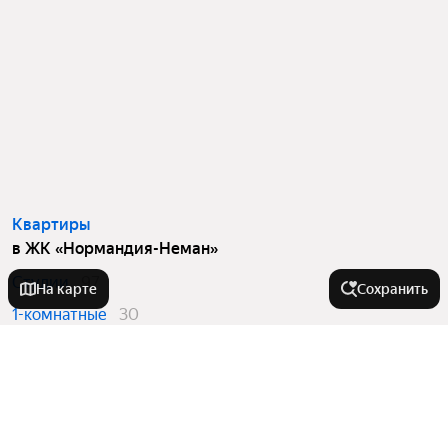
Квартиры
в ЖК «Нормандия-Неман»
Студии
97
На карте
Сохранить
1-комнатные
30
2-комнатные
33
3-комнатные
31
Вторичный рынок