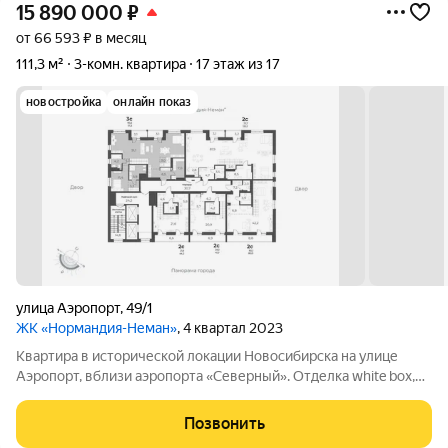
15 890 000
₽
от 66 593 ₽ в месяц
111,3 м²
3-комн. квартира
17 этаж из 17
новостройка
онлайн показ
улица Аэропорт
,
49/1
ЖК «Нормандия-Неман»
, 4 квартал 2023
Квартира в исторической локации Новосибирска на улице
Аэропорт, вблизи аэропорта «Северный». Отделка white box,
остеклённые лоджии. На территории, непосредственно
примыкающей к «Нормандии Неман», будет построено
Позвонить
экопространство «Органика» место