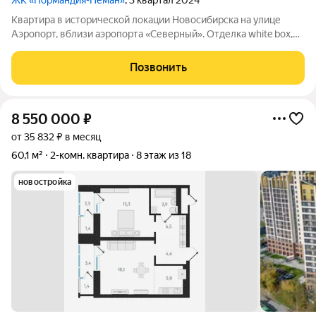
ЖК «Нормандия-Неман»
, 3 квартал 2024
Квартира в исторической локации Новосибирска на улице
Аэропорт, вблизи аэропорта «Северный». Отделка white box,
остеклённые лоджии. На территории, непосредственно
примыкающей к «Нормандии Неман», будет построено
Позвонить
экопространство «Органика» место
8 550 000
₽
от 35 832 ₽ в месяц
60,1 м²
2-комн. квартира
8 этаж из 18
новостройка