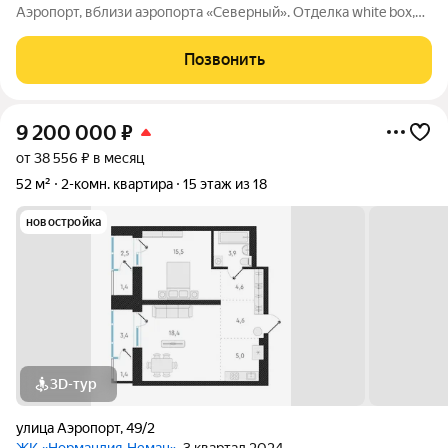
Аэропорт, вблизи аэропорта «Северный». Отделка white box,
остеклённые лоджии. На территории, непосредственно
примыкающей к «Нормандии Неман», будет построено
Позвонить
экопространство «Органика» место
9 200 000
₽
от 38 556 ₽ в месяц
52 м²
2-комн. квартира
15 этаж из 18
новостройка
3D-тур
улица Аэропорт
,
49/2