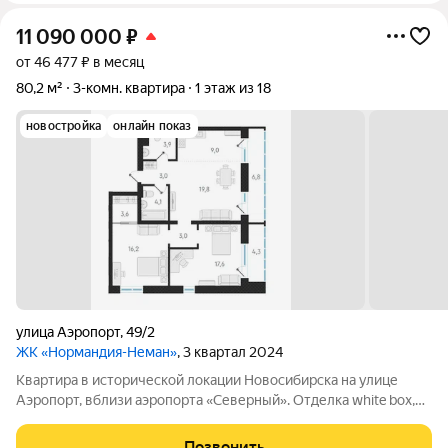
11 090 000
₽
от 46 477 ₽ в месяц
80,2 м²
3-комн. квартира
1 этаж из 18
новостройка
онлайн показ
улица Аэропорт
,
49/2
ЖК «Нормандия-Неман»
, 3 квартал 2024
Квартира в исторической локации Новосибирска на улице
Аэропорт, вблизи аэропорта «Северный». Отделка white box,
остеклённые лоджии. На территории, непосредственно
примыкающей к «Нормандии Неман», будет построено
Позвонить