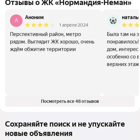
Отзывы о ЖК «Нормандия-Неман»
Аноним
наталья
A
1 апреля 2024
Перспективный район, метро
Была там на э
рядом. Выглядит ЖК хорошо, очень
понравилось!
ждём обжитие территории
дом, интерес
особенно со 
верхних этаж
Посмотреть все 48 отзывов
Сохраняйте поиск и не упускайте
новые объявления