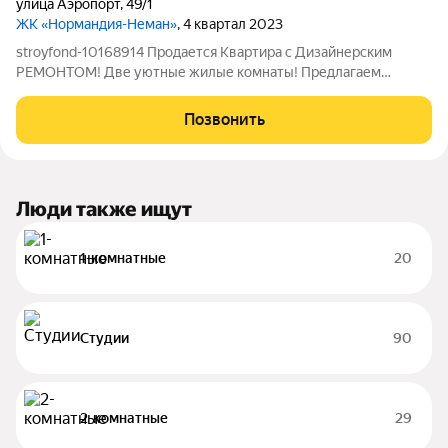
улица Аэропорт
,
49/1
ЖК «Нормандия-Неман»
, 4 квартал 2023
stroyfond-10168914 Продается Квартира с Дизайнерским
РЕМОНТОМ! Две уютные жилые комнаты! Предлагаем
вашему вниманию просторную квартиру в ЖК "Нормандия-
Неман", расположенном в исторической локации городского
Позвонить
аэропорта Северный. Жилой комплекс состоит
Люди также ищут
1-комнатные
20
Студии
90
2-комнатные
29