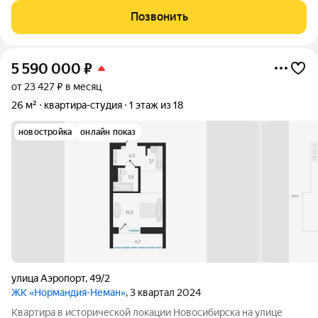
примыкающей к «Нормандии Неман», будет построено
Позвонить
экопространство «Органика» место
5 590 000
₽
от 23 427 ₽ в месяц
26 м²
квартира-студия
1 этаж из 18
новостройка
онлайн показ
улица Аэропорт
,
49/2
ЖК «Нормандия-Неман»
, 3 квартал 2024
Квартира в исторической локации Новосибирска на улице