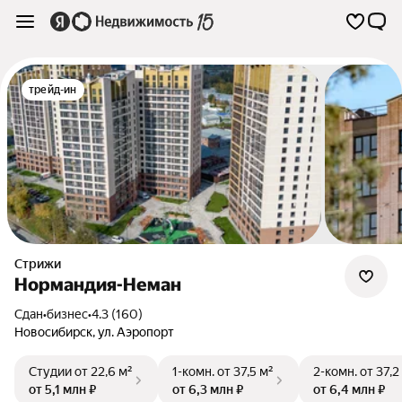
трейд-ин
Стрижи
Нормандия-Неман
Сдан
•
бизнес
•
4.3 (160)
Новосибирск
,
ул. Аэропорт
Студии
от 22,6 м²
1-комн.
от 37,5 м²
2-комн.
от 37,2
от 5,1 млн ₽
от 6,3 млн ₽
от 6,4 млн ₽