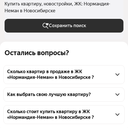
Купить квартиру, новостройки, ЖК: Нормандия-
Неман в Новосибирске
Сохранить поиск
Остались вопросы?
Сколько квартир в продаже в ЖК
«Нормандия-Неман» в Новосибирске ?
На Яндекс Недвижимости в продаже в ЖК 
«Нормандия-Неман» в Новосибирске 160 квартир, 
Как выбрать свою лучшую квартиру?
из них 1 объявление от агентств, 159 объявлений от 
Чтобы купить квартиру в новостройке в ЖК 
застройщиков
«Нормандия-Неман», воспользуйтесь тепловой 
Сколько стоит купить квартиру в ЖК
«Нормандия-Неман» в Новосибирске ?
картой для оценки инфраструктуры и 
транспортной доступности в выбранном районе в 
Цена за 
114 971 — 226 991 ₽