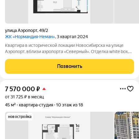
улица Аэропорт
,
49/2
ЖК «Нормандия-Неман»
, 3 квартал 2024
Квартира в исторической локации Новосибирска на улице
Аэропорт, вблизи аэропорта «Северный». Отделка white box,
остеклённые лоджии. На территории, непосредственно
примыкающей к «Нормандии Неман», будет построено
Позвонить
экопространство «Органика» место
7 570 000
₽
от 31 725 ₽ в месяц
45 м²
квартира-студия
10 этаж из 18
новостройка