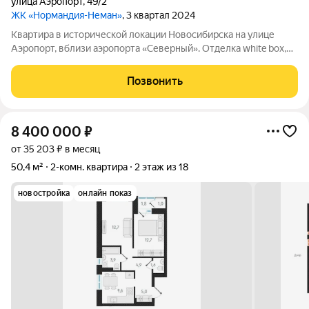
улица Аэропорт
,
49/2
ЖК «Нормандия-Неман»
, 3 квартал 2024
Квартира в исторической локации Новосибирска на улице
Аэропорт, вблизи аэропорта «Северный». Отделка white box,
остеклённые лоджии. На территории, непосредственно
примыкающей к «Нормандии Неман», будет построено
Позвонить
экопространство «Органика» место
8 400 000
₽
от 35 203 ₽ в месяц
50,4 м²
2-комн. квартира
2 этаж из 18
новостройка
онлайн показ