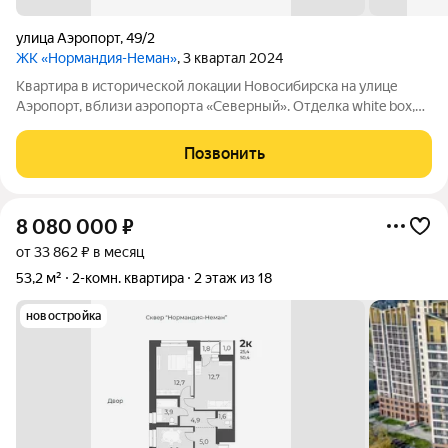
улица Аэропорт
,
49/2
ЖК «Нормандия-Неман»
, 3 квартал 2024
Квартира в исторической локации Новосибирска на улице
Аэропорт, вблизи аэропорта «Северный». Отделка white box,
остеклённые лоджии. На территории, непосредственно
примыкающей к «Нормандии Неман», будет построено
Позвонить
экопространство «Органика» место
8 080 000
₽
от 33 862 ₽ в месяц
53,2 м²
2-комн. квартира
2 этаж из 18
новостройка