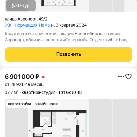
3D-тур
улица Аэропорт
,
49/2
ЖК «Нормандия-Неман»
, 3 квартал 2024
Квартира в исторической локации Новосибирска на улице
Аэропорт, вблизи аэропорта «Северный». Отделка white box,
остеклённые лоджии. На территории, непосредственно
примыкающей к «Нормандии Неман», будет построено
Позвонить
экопространство «Органика» место
6 901 000
₽
от 28 921 ₽ в месяц
37,7 м²
квартира-студия
1 этаж из 18
новостройка
онлайн показ