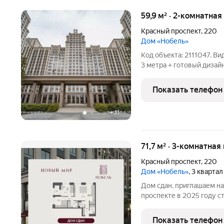
59,9 м² · 2-комнатная
Красный проспект
,
220
Дом «Нобель»
Код объекта: 2111047. Видовая 2-комнатная квартира с потолками
3 метра + готовый дизайн-проект в
застройщика! Аналогична
млн рублей. Отличная во
Показать телефон
+
11
71,7 м² · 3-комнатная
Красный проспект
,
220
Дом «Нобель»
, 3 кварта
Дом сдан, приглашаем на
проспекте в 2025 году 
недвижимость. Бизнес-кл
2024 признан Самым ин
Показать телефон