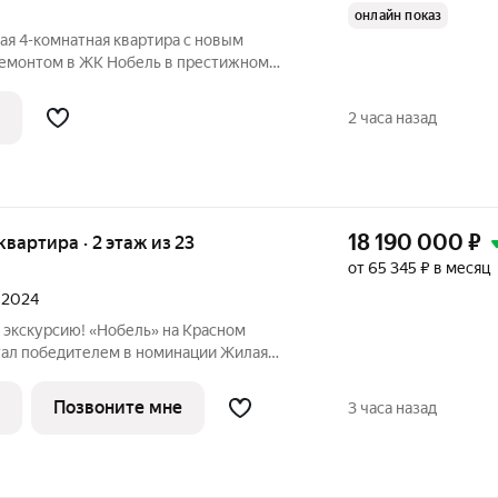
онлайн показ
ая 4-комнатная квартира с новым
ремонтом в ЖК Нобель в престижном
росторная и комфортная планировка:
 3 спальнями, с огромной кухней-
2 часа назад
ми.
18 190 000
₽
 квартира · 2 этаж из 23
от 65 345 ₽ в месяц
л 2024
 экскурсию! «Нобель» на Красном
стал победителем в номинации Жилая
асс. Регионы (Urban Awards 2025), в
вестиционно-привлекательным проектом
Позвоните мне
3 часа назад