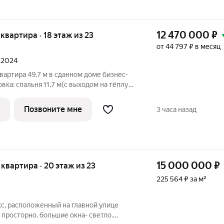
12 470 000
₽
я квартира · 18 этаж из 23
от 44 797 ₽ в месяц
л 2024
вартира 49,7 м в сданном доме бизнес-
вка: спальня 11,7 м(с выходом на тёплую
 4,6 м, гостиная 18,6 м (с видом во
л 4,9 м ( с местом под стиральную
Позвоните мне
3 часа назад
15 000 000
₽
я квартира · 20 этаж из 23
225 564 ₽ за м²
с, расположенный на главной улице
 просторно, большие окна- светло.