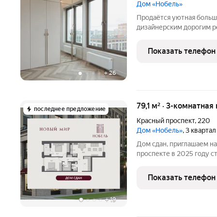
Дом «Нобель»
Продаётся уютная больш
дизайнерским дорогим 
районе Новосибирска. П
Общая площадь 120,4 м с
Показать телефон
гостиной, двумя санузла
+
26
79,1 м² · 3-комнатная
последнее предложение
Красный проспект
,
220
Дом «Нобель»
, 3 кварта
Дом сдан, приглашаем на
проспекте в 2025 году 
недвижимость. Бизнес-кл
2024 признан Самым ин
Показать телефон
УФО+СФО+ДФО (Urban
+
19