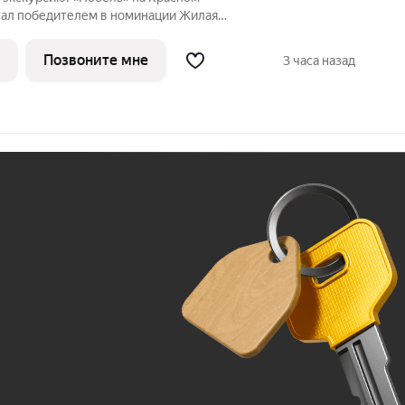
стал победителем в номинации Жилая
асс. Регионы (Urban Awards 2025), в
вестиционно-привлекательным проектом
Позвоните мне
3 часа назад
Ж
До 100 тыс. ₽