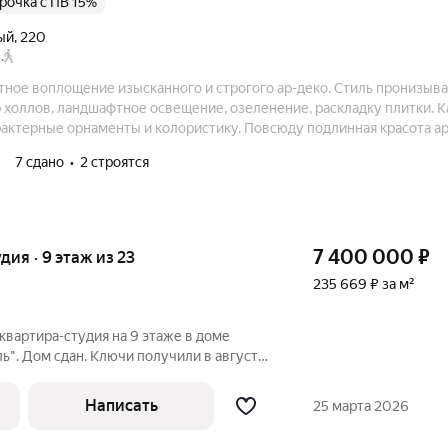
срочка с ПВ 15%
ый
,
220
.
тное воплощение изысканного и строгого ар-деко. Стиль пронизыва
р холлов, ландшафтное освещение, озеленение, раскладку плитки. 
актерные орнаменты и колористику. Повсюду подлинная красота ар
е украшение и архитектурный памятник Новосибирска.
7 сдано
2 строятся
7 400 000
₽
удия · 9 этаж из 23
235 669 ₽ за м²
квартира-студия на 9 этаже в доме
ь". Дом сдан. Ключи получили в августе
ртиры собственник осуществлял вместе с
листом по данному направлению,
Написать
25 марта 2026