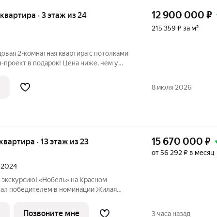
12 900 000
₽
 квартира · 3 этаж из 24
215 359 ₽ за м²
 подарок! Цена ниже, чем у
я квартира у застройщика стоит от 15
зможность купить выгоднее и сразу
8 июля 2026
15 670 000
₽
 квартира · 13 этаж из 23
от 56 292 ₽ в месяц
л 2024
 экскурсию! «Нобель» на Красном
стал победителем в номинации Жилая
асс. Регионы (Urban Awards 2025), в
вестиционно-привлекательным проектом
Позвоните мне
3 часа назад