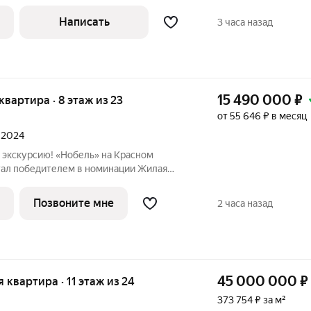
турка и подготовка поверхностей).
м закатом, наслаждайтесь! Кварптира, с
Написать
3 часа назад
15 490 000
₽
 квартира · 8 этаж из 23
от 55 646 ₽ в месяц
л 2024
 экскурсию! «Нобель» на Красном
стал победителем в номинации Жилая
асс. Регионы (Urban Awards 2025), в
вестиционно-привлекательным проектом
Позвоните мне
2 часа назад
45 000 000
₽
я квартира · 11 этаж из 24
373 754 ₽ за м²