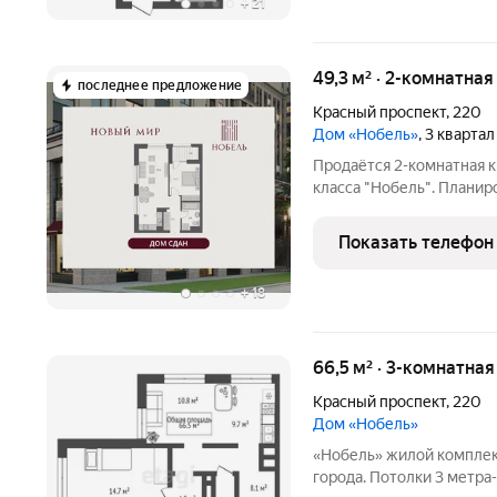
+
21
49,3 м² · 2-комнатна
последнее предложение
Красный проспект
,
220
Дом «Нобель»
, 3 кварта
Продаётся 2-комнатная к
класса "Нобель". Планиро
лоджию 3,3 м), кухня-ниша
двор), просторный санузе
Показать телефон
+
18
66,5 м² · 3-комнатна
Красный проспект
,
220
Дом «Нобель»
«Нобель» жилой комплек
города. Потолки 3 метра-