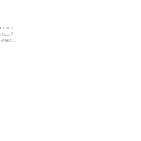
ет всё
Каждый
-деко.