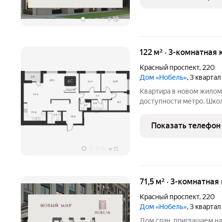
УФО+СФО+ДФО (Urban
+
19
122 м² · 3-комнатная 
Красный проспект
,
220
Дом «Нобель»
, 3 кварта
Квартира в новом жилом 
доступности метро. Школ
Можно купить в ипотеку.
Звоните!!
Показать телефон
+
11
71,5 м² · 3-комнатная
Красный проспект
,
220
Дом «Нобель»
, 3 кварта
Дом сдан, приглашаем на