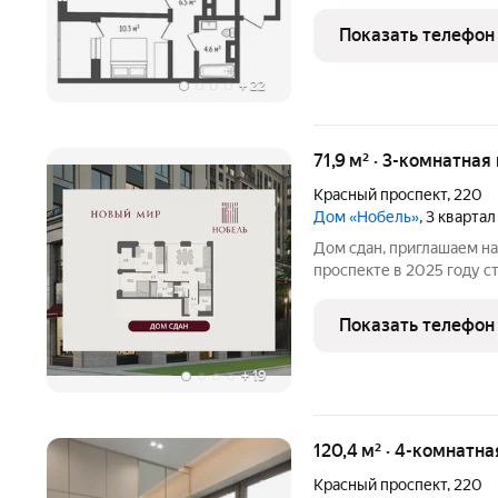
Отделка whitebox (штука
Кухня-гостиная с видовы
Показать телефон
редким
+
22
71,9 м² · 3-комнатная
Красный проспект
,
220
Дом «Нобель»
, 3 кварта
Дом сдан, приглашаем на
проспекте в 2025 году 
недвижимость. Бизнес-кл
2024 признан Самым ин
Показать телефон
УФО+СФО+ДФО (Urban
+
19
120,4 м² · 4-комнатна
Красный проспект
,
220