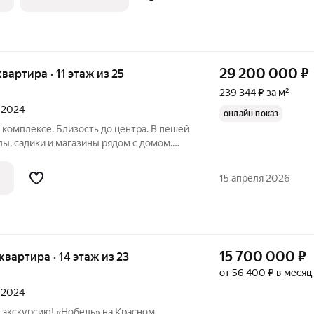
29 200 000
₽
квартира · 11 этаж из 25
239 344 ₽ за м²
л 2024
онлайн показ
комплексе. Близость до центра. В пешей
ы, садики и магазины рядом с домом.
 Подходит под все виды расчетов.
15 апреля 2026
15 700 000
₽
 квартира · 14 этаж из 23
от 56 400 ₽ в месяц
л 2024
 экскурсию! «Нобель» на Красном