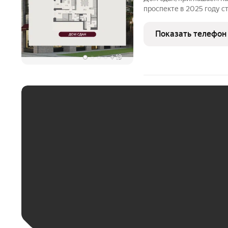
проспекте в 2025 году 
недвижимость. Бизнес-кл
2024 признан Самым ин
Показать телефон
УФО+СФО+ДФО (Urban
+
19
ЕЖЕМЕСЯЧНЫЙ ПЛАТЁ
До 30 тыс. ₽
До 50 тыс. ₽
До 70 тыс. ₽
Больше 100 тыс. ₽