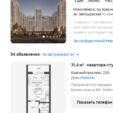
Сдан
бизнес
Рас
Новосибирск
,
пр. Красн
Заельцовская
10 мин
«Нобель» — это абсолю
пространство: интерье
элемент воссоздает хар
+
7
«Нобель» — это будуще
Застройщик Новый Мир
54 объявления:
по актуальности
31,4 м² · квартира-ст
Красный проспект
,
220
Дом «Нобель»
Предлагается к продаже 
Бизнес класса ЖК "Нобел
2024 года. Приемку ква
аккредитованным специа
Показать телефон
нарушений не