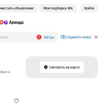
зместить объявление
Моя подборка ЖК
Войти
1
Сохранить поиск
Метро
Смотреть на карте
йках и