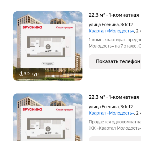
22,3 м² · 1-комнатная
улица Есенина
,
3/1с12
Квартал «Молодость»
, 2
1-комн. квартира с пред
Молодость» на 7 этаже. О
кв.м., площадь кухни: 5.0
квартале «Молодость». О
Показать телефон
двор,
3D-тур
+
11
22,3 м² · 1-комнатная
улица Есенина
,
3/1с12
Квартал «Молодость»
, 2
Продается однокомнатна
ЖК «Квартал Молодость» 
жилая: 10.79 кв.м., площа
м. Студия в квартале «М