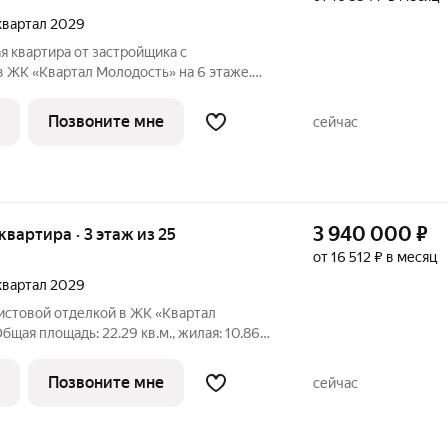
 квартал 2029
 квартира от застройщика с
 ЖК «Квартал Молодость» на 6 этаже.
., жилая: 10.45 кв.м., площадь кухни: 5.07
7 м. Студия в квартале «Молодость».
Позвоните мне
сейчас
3 940 000
₽
 квартира · 3 этаж из 25
от 16 512 ₽ в месяц
 квартал 2029
чистовой отделкой в ЖК «Квартал
бщая площадь: 22.29 кв.м., жилая: 10.86
в.м. Высота потолков 2.7 м. Студия в
собенности планировки: балкон,
Позвоните мне
сейчас