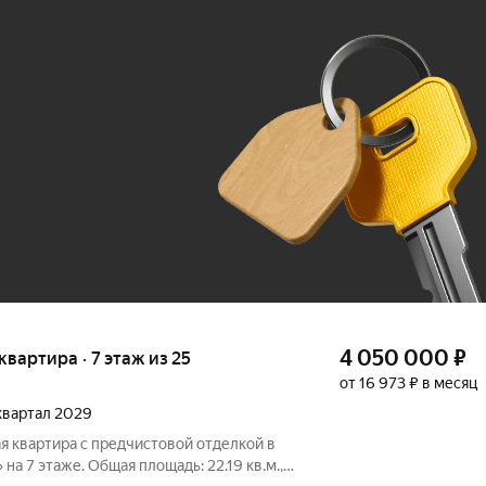
Ж
До 100 тыс. ₽
4 050 000
₽
 квартира · 7 этаж из 25
от 16 973 ₽ в месяц
 квартал 2029
я квартира с предчистовой отделкой в
а 7 этаже. Общая площадь: 22.19 кв.м.,