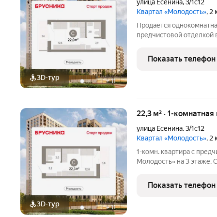
улица Есенина
,
3/1с12
Квартал «Молодость»
, 2
Продается однокомнатная
предчистовой отделкой в
Общая площадь: 21.97 кв.м
кв.м. Высота потолков 2.
Показать телефон
Особенности
3D-тур
+
11
22,3 м² · 1-комнатная
улица Есенина
,
3/1с12
Квартал «Молодость»
, 2
1-комн. квартира с пред
Молодость» на 3 этаже. О
кв.м., площадь кухни: 5 к
квартале «Молодость». О
Показать телефон
предчистовая
3D-тур
+
11