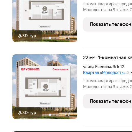
1-комн. квартира с пред
Молодость» на 5 этаже. О
кв.м., площадь кухни: 5.0
квартале «Молодость». О
Показать телефон
предчистовая
3D-тур
+
11
22 м² · 1-комнатная к
улица Есенина
,
3/1с12
Квартал «Молодость»
, 2
1-комн. квартира с пред
Молодость» на 3 этаже. О
кв.м., площадь кухни: 5.0
квартале «Молодость». О
Показать телефон
предчистовая
3D-тур
+
11