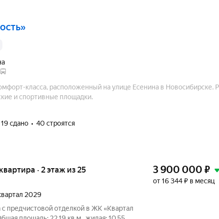
дость»
на
.
омфорт-класса, расположенный на улице Есенина в Новосибирске. Р
кие и спортивные площадки.
19 сдано
40 строятся
3 900 000
₽
 квартира · 2 этаж из 25
от 16 344 ₽ в месяц
 квартал 2029
 с предчистовой отделкой в ЖК «Квартал
бщая площадь: 22.19 кв.м., жилая: 10.55