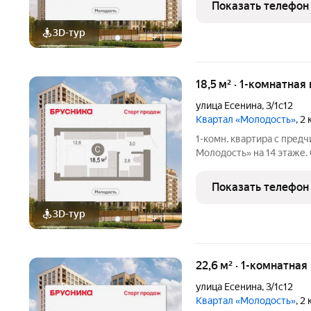
Показать телефон
3D-тур
+
11
18,5 м² · 1-комнатная
улица Есенина
,
3/1с12
Квартал «Молодость»
, 2
1-комн. квартира с пред
Молодость» на 14 этаже. 
кв.м., площадь кухни: 5.0
квартале «Молодость». 
Показать телефон
3D-тур
+
11
22,6 м² · 1-комнатная
улица Есенина
,
3/1с12
Квартал «Молодость»
, 2