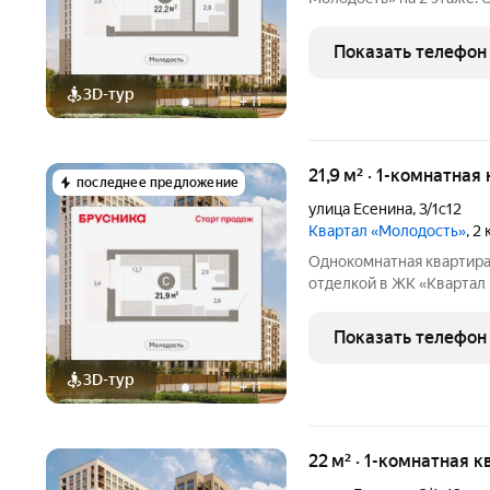
кв.м., площадь кухни: 5.0
квартале «Молодость». О
Показать телефон
3D-тур
+
11
21,9 м² · 1-комнатная
последнее предложение
улица Есенина
,
3/1с12
Квартал «Молодость»
, 2
Однокомнатная квартира
отделкой в ЖК «Квартал 
21.86 кв.м., жилая: 10.53
квартале «Молодость». О
Показать телефон
двор,
3D-тур
+
11
22 м² · 1-комнатная к