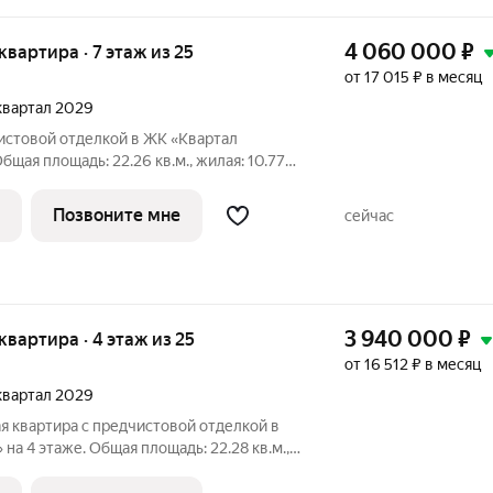
4 060 000
₽
 квартира · 7 этаж из 25
от 17 015 ₽ в месяц
 квартал 2029
чистовой отделкой в ЖК «Квартал
бщая площадь: 22.26 кв.м., жилая: 10.77
7 кв.м. Высота потолков 2.7 м. Студия в
собенности планировки: балкон, вид во
Позвоните мне
сейчас
3 940 000
₽
 квартира · 4 этаж из 25
от 16 512 ₽ в месяц
 квартал 2029
я квартира с предчистовой отделкой в
на 4 этаже. Общая площадь: 22.28 кв.м.,
дь кухни: 5.07 кв.м. Высота потолков 2.7
олодость». Особенности планировки: