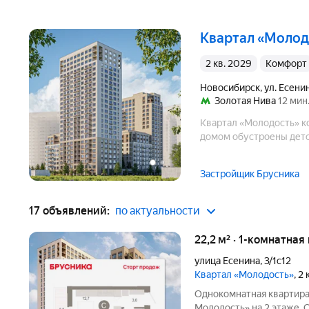
квартал «Моло
2 кв. 2029
комфорт
Новосибирск
,
ул. Есени
Золотая Нива
12 мин
Квартал «Молодость» к
домом обустроены детс
Застройщик Брусника
17 объявлений:
по актуальности
22,2 м² · 1-комнатная
улица Есенина
,
3/1с12
Квартал «Молодость»
, 2
Однокомнатная квартира
Молодость» на 2 этаже. О