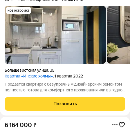
новостройка
Большевистская улица
,
35
Квартал «Инские холмы»
, 1 квартал 2022
Продаётся квартира с безупречным дизайнерским ремонтом
полностью готова для комфортного проживания или выгодной
сдачи в аренду. Пространство продумано до мелочей: мебель,
техника, системы хранения есть всё для жизни и мгновенного
Позвонить
старта посуточной
6 164 000
₽