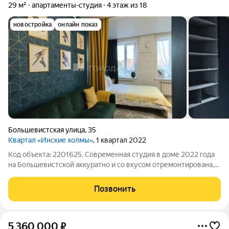
29 м²
апартаменты-студия
4 этаж из 18
новостройка
онлайн показ
Большевистская улица
,
35
Квартал «Инские холмы»
, 1 квартал 2022
Код объекта: 2201625. Современная студия в доме 2022 года
на Большевистской аккуратно и со вкусом отремонтирована,
полностью готова к проживанию. Кирпично-монолитная
конструкция и монолитные перекрытия обеспечивают тихий
Позвонить
микроклимат и хорошую
5 360 000
₽