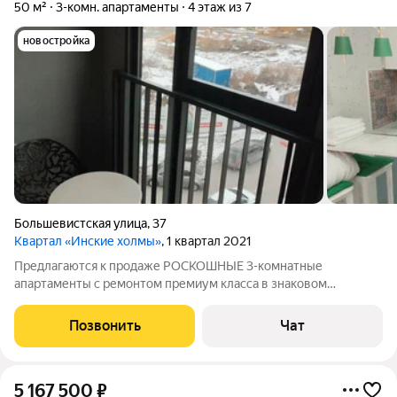
50 м²
3-комн. апартаменты
4 этаж из 7
новостройка
Большевистская улица
,
37
Квартал «Инские холмы»
, 1 квартал 2021
Предлагаются к продаже РОСКОШНЫЕ 3-комнатные
апартаменты с ремонтом премиум класса в знаковом
ЖК"Инские Холмы " . Стиль и комфорт : Авторский дизайн-
проект, дорогие материалы, встроенная кухня, комфортный
Позвонить
Чат
санузел. Все продумано до мелочей. Простор и
5 167 500
₽