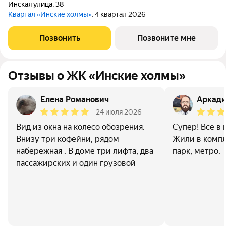
Инская улица
,
38
Квартал «Инские холмы»
, 4 квартал 2026
Позвонить
Позвоните мне
Отзывы о ЖК «Инские холмы»
Елена Романович
Аркади
24 июля 2026
Вид из окна на колесо обозрения.
Супер! Все в 
Внизу три кофейни, рядом
Жили в компл
набережная . В доме три лифта, два
парк, метро.
пассажирских и один грузовой