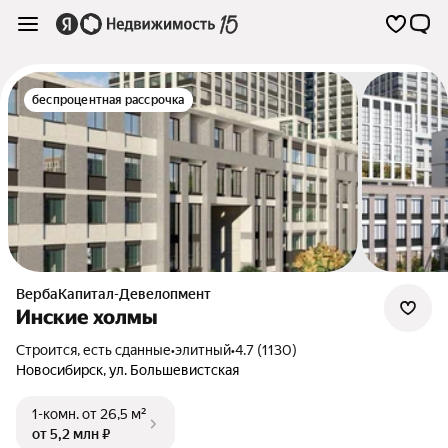
беспроцентная рассрочка
ВербаКапитал-Девелопмент
Инские холмы
Строится, есть сданные
•
элитный
•
4.7 (1130)
Новосибирск
,
ул. Большевистская
1-комн.
от 26,5 м²
от 5,2 млн ₽