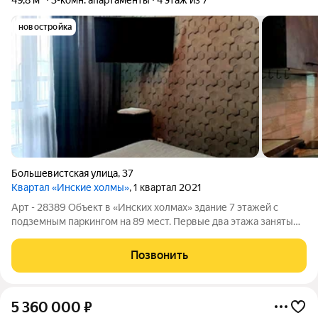
49,8 м²
3-комн. апартаменты
4 этаж из 7
новостройка
Большевистская улица
,
37
Квартал «Инские холмы»
, 1 квартал 2021
Арт - 28389 Объект в «Инских холмах» здание 7 этажей с
подземным паркингом на 89 мест. Первые два этажа заняты
коммерцией, апартаменты с 3 по 7 этаж. Наше предложение
помещение, переоборудованное в три отдельные студии.
Позвонить
Ремонт выполнен,
5 360 000
₽