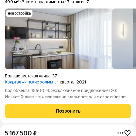
49,9 м²
3-комн. апартаменты
7 этаж из 7
новостройка
Большевистская улица
,
37
Квартал «Инские холмы»
, 1 квартал 2021
Код объекта: 1860024. Эксклюзивное предложение! ЖК
Инские Холмы - это идеальное вложение для жизни и бизнеса!
Апартаменты состоят из трех, пoлноcтью oбopудoванных для
комфopтнoго пpoживaния, номеpoв-студий. Каждый номер
Позвонить
оборудован современной мебелью
5 167 500
₽