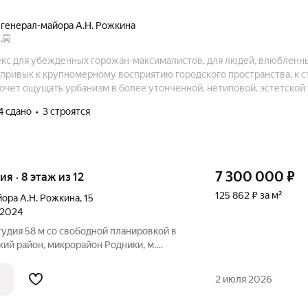
 генерал-майора А.Н. Рожкина
.
екс для убежденных горожан-максималистов, для людей, влюбленн
о привык к крупномерному восприятию городского пространства, к 
очет ощущать урбанизм в более утонченной, нетиповой, эстетской 
урбанизма – это и есть стилевая суть ЖК «Дежнёв».
4 сдано
3 строятся
7 300 000
₽
ия · 8 этаж из 12
125 862 ₽ за м²
йора А.Н. Рожкина
,
15
 2024
удия 58 м со свободной планировкой в
ий район, микрорайон Родники, м.
ьный готовый вариант как для
 для выгодных инвестиций. О планировке
2 июля 2026