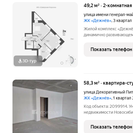
49,2 м² · 2-комнатная
улица имени генерал-ма
ЖК «Дежнёв»
, 3 квартал
Жилой комплекс «Дежнё
динамично развивающем
состоит из 9 домов пере
Домакорабли носами расх
Показать телефон
образуя приватное
3D-тур
58,3 м² · квартира-ст
улица Декоративный Пи
ЖК «Дежнёв»
, 1 квартал
Код объекта: 2099914. 
недвижимости Новосибир
на руках. Подходит под 
квартиры составляет 58,3
Показать телефон
санузла. Отдельно есть 2