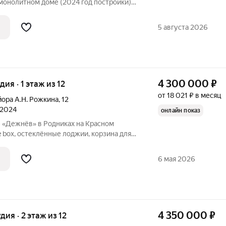
онолитном доме (2024 год постройки)
А. Н. Рожкина, 14. Почему эту квартиру
аете чистую, ровную
5 августа 2026
4 300 000
₽
удия · 1 этаж из 12
от 18 021 ₽ в месяц
йора А.Н. Рожкина
,
12
 2024
онлайн показ
е «Дежнёв» в Родниках на Красном
e box, остеклённые лоджии, корзина для
 Рядом: спортивный комплекс с залом
 бассейном, студии мягкого фитнеса и
6 мая 2026
4 350 000
₽
удия · 2 этаж из 12