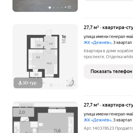
+
12
27,7 м² · квартира-ст
улица имени генерал-ма
ЖК «Дежнёв»
, 3 квартал
Квартира в доме корабл
проспекте. Отделка whit
установки кондиционера.
для фехтования и крытым
Показать телефон
тренажёрные
3D-тур
+
3
27,7 м² · квартира-ст
улица имени генерал-ма
ЖК «Дежнёв»
, 3 квартал
Арт. 140378523 Продаётс