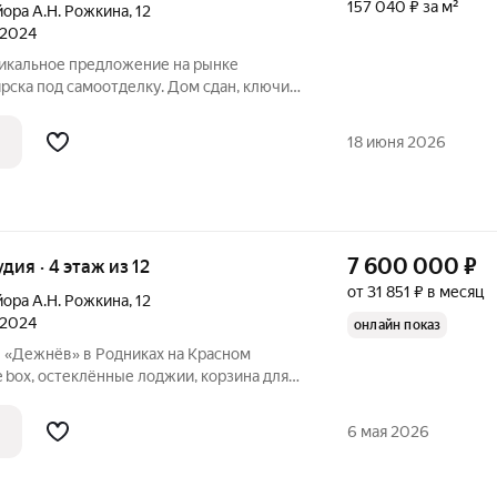
157 040 ₽ за м²
йора А.Н. Рожкина
,
12
 2024
никальное предложение на рынке
ска под самоотделку. Дом сдан, ключи
все виды ипотек. Общая площадь студии
артира в состоянии white box, что даёт
18 июня 2026
7 600 000
₽
удия · 4 этаж из 12
от 31 851 ₽ в месяц
йора А.Н. Рожкина
,
12
 2024
онлайн показ
е «Дежнёв» в Родниках на Красном
e box, остеклённые лоджии, корзина для
 Рядом: спортивный комплекс с залом
 бассейном, студии мягкого фитнеса и
6 мая 2026