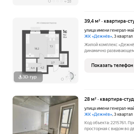
+
25
39,4 м² · квартира-ст
улица имени генерал-ма
ЖК «Дежнёв»
, 3 квартал
Жилой комплекс «Дежнё
динамично развивающем
состоит из 9 домов пере
Домакорабли носами расх
Показать телефон
образуя приватное
3D-тур
28 м² · квартира-студ
улица имени генерал-ма
ЖК «Дежнёв»
, 3 квартал
Код объекта: 2215761. П
просторная с видом во д