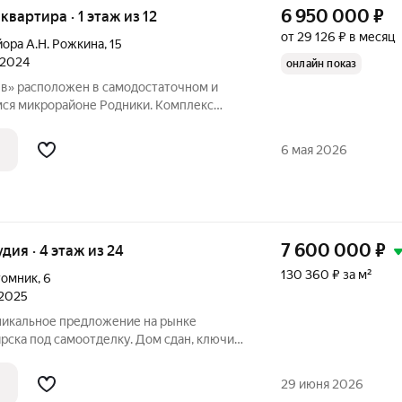
6 950 000
₽
 квартира · 1 этаж из 12
от 29 126 ₽ в месяц
йора А.Н. Рожкина
,
15
 2024
онлайн показ
в» расположен в самодостаточном и
ся микрорайоне Родники. Комплекс
менной этажности 12-16 этажей.
одятся от центральной точки квартала,
6 мая 2026
7 600 000
₽
удия · 4 этаж из 24
130 360 ₽ за м²
томник
,
6
 2025
Уникальное предложение на рынке
ска под самоотделку. Дом сдан, ключи
все виды ипотек. Общая площадь
 кв. м свободная планировка, два
29 июня 2026