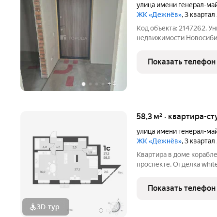
улица имени генерал-ма
ЖК «Дежнёв»
, 3 квартал
Код объекта: 2147262. У
недвижимости Новосибир
на руках. Подходит под 
составляет 27.7 кв. м. Кв
Показать телефон
возможность
+
4
58,3 м² · квартира-ст
улица имени генерал-ма
ЖК «Дежнёв»
, 3 квартал
Квартира в доме корабл
проспекте. Отделка whit
установки кондиционера.
для фехтования и крытым
Показать телефон
тренажёрные
3D-тур