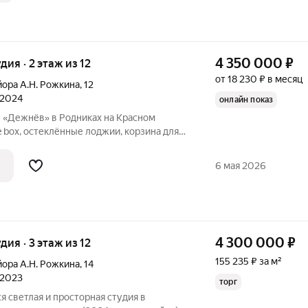
4 350 000
₽
удия · 2 этаж из 12
от 18 230 ₽ в месяц
йора А.Н. Рожкина
,
12
 2024
онлайн показ
е «Дежнёв» в Родниках на Красном
e box, остеклённые лоджии, корзина для
 Рядом: спортивный комплекс с залом
 бассейном, студии мягкого фитнеса и
6 мая 2026
4 300 000
₽
удия · 3 этаж из 12
155 235 ₽ за м²
йора А.Н. Рожкина
,
14
 2023
торг
я светлая и просторная студия в