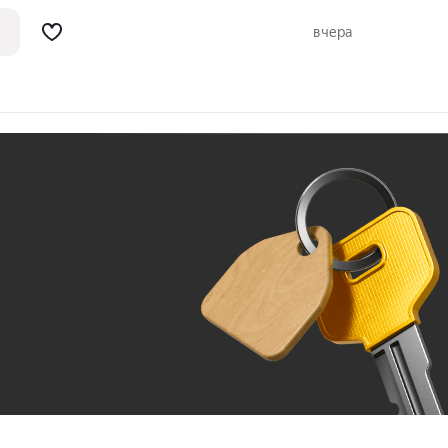
странство под себя: чистая «черновая»
высокая вероятность снижения затрат на
вчера
Ж
До 100 тыс. ₽