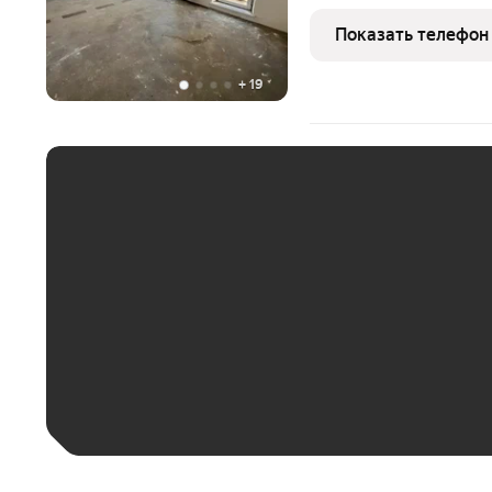
создать современное про
основа, ровные стены и 
Показать телефон
перепланировку.
+
19
ЕЖЕМЕСЯЧНЫЙ ПЛАТЁ
До 30 тыс. ₽
До 50 тыс. ₽
До 70 тыс. ₽
Больше 100 тыс. ₽