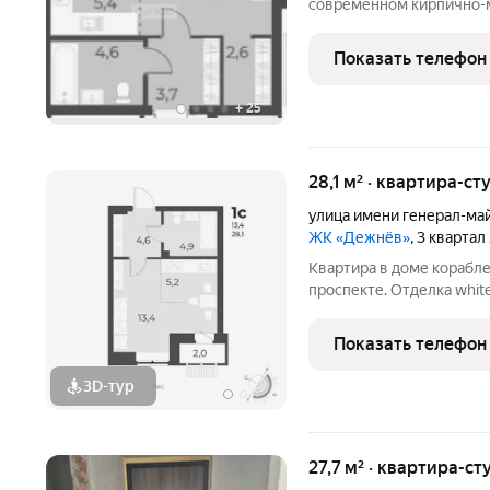
современном кирпично-м
на улице Генерал-майора 
стоит увидеть: Состояние White Box вы получ
Показать телефон
основу без
+
25
28,1 м² · квартира-ст
улица имени генерал-ма
ЖК «Дежнёв»
, 3 квартал
Квартира в доме корабл
проспекте. Отделка whit
установки кондиционера.
для фехтования и крытым
Показать телефон
тренажёрные
3D-тур
27,7 м² · квартира-ст