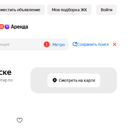
зместить объявление
Моя подборка ЖК
Войти
1
Сохранить поиск
Метро
ске
ртир по
Смотреть на карте