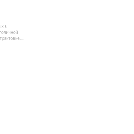
ых в
столичной
трактовке.