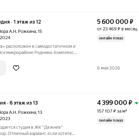
5 600 000
₽
удия · 1 этаж из 12
от 23 469 ₽ в месяц
йора А.Н. Рожкина
,
15
 2024
онлайн показ
в» расположен в самодостаточном и
ся микрорайоне Родники. Комплекс
менной этажности 12-16 этажей.
одятся от центральной точки квартала,
6 мая 2026
4 399 000
₽
ия · 6 этаж из 13
157 107 ₽ за м²
йора А.Н. Рожкина
,
13
 2023
онлайн показ
родается студия в ЖК "Дежнев"
вор. Отличный вариант, если хотите