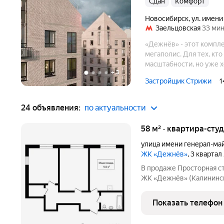
Сдан
комфорт
Новосибирск
,
ул. имени
Заельцовская
33 мин
«Дежнёв» - этот компл
мегаполис. Для тех, кт
масштабности, но уже х
+
3
Обновленная трактовка 
Застройщик Стрижи
1
24 объявления:
по актуальности
58 м² · квартира-студ
улица имени генерал-ма
ЖК «Дежнёв»
, 3 квартал
В продаже Просторная ст
ЖК «Дежнёв» (Калининск
Заельцовская) Это идеал
комфортной жизни, так и
Показать телефон
и пространстве: