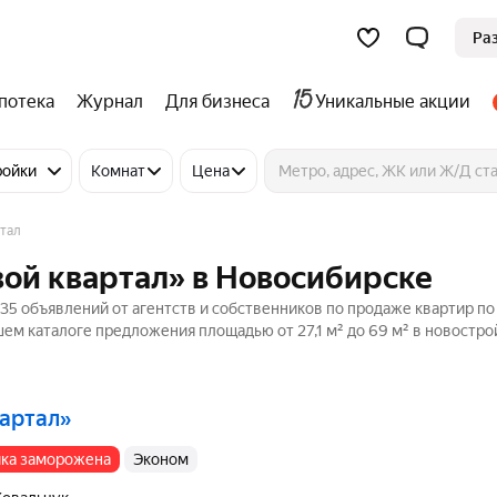
Ра
потека
Журнал
Для бизнеса
Уникальные акции
ройки
Комнат
Цена
тал
ой квартал» в Новосибирске
35 объявлений от агентств и собственников по продаже квартир по
ем каталоге предложения площадью от 27,1 м² до 69 м² в новостро
вартал»
ойка заморожена
эконом