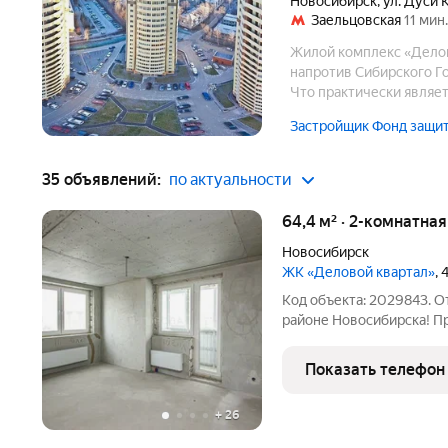
Новосибирск
,
ул. Дуси 
Заельцовская
11 мин.
Жилой комплекс «Деловой
напротив Сибирского Г
Что практически являет
крупных и развитых ад
Застройщик Фонд защит
35 объявлений:
по актуальности
64,4 м² · 2-комнатна
Новосибирск
ЖК «Деловой квартал»
,
Код объекта: 2029843. 
районе Новосибирска! Пр
новом доме с хорошей тр
инфраструктурой, до мет
Показать телефон
Квартира расположена
+
26