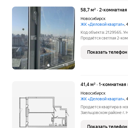
58,7 м² · 2-комнатна
Новосибирск
ЖК «Деловой квартал»
,
Код объекта: 2129565. Уникальное предложение в Новосибирске!
Продаётся светлая 2-ком
монолитного дома. Площадь: 58,7 м До метро «Заельцовская»: 5-7
минут пешком
Показать телефон
+
11
41,4 м² · 1-комнатна
Новосибирск
ЖК «Деловой квартал»
,
Продается квартира в но
Заельцовском районе г. 
лоджия с выходом из кухн
совмещенный 4,3 кв.м., ку
Показать телефон