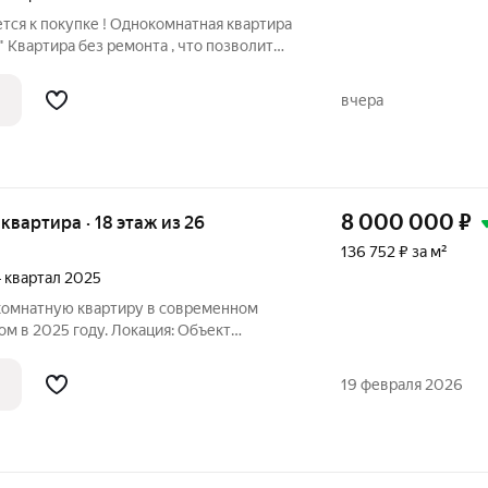
ется к покупке ! Однокомнатная квартира
" Квартира без ремонта , что позволит
ачество для себя . Благоустроенный двор
лощадками для детей и взрослых разного
вчера
8 000 000
₽
я квартира · 18 этаж из 26
136 752 ₽ за м²
 4 квартал 2025
мнатную квартиру в современном
м в 2025 году. Локация: Объект
той инфраструктурой: До метро
19 февраля 2026