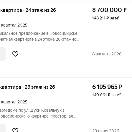
8 700 000
₽
я квартира · 24 этаж из 26
148 211 ₽ за м²
 4 квартал 2025
натная квартира на 24 этаже 26-этажного
 Рядом остановка автобуса и трамвая. Выезд на
6 августа 2026
6 195 965
₽
я квартира · 26 этаж из 26
149 661 ₽ за м²
 4 квартал 2025
вом доме по ул. Дуси Ковальчук в
Новосибирска! о квартире: просторная
и и из комнаты - застеклена, санузел
хня 14,8 кв.м., комната 16,9 кв.м. В
29 июля 2026