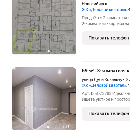
Новосибирск
ЖК «Деловой квартал»
,
Продаётся 2-комнатная к
2-комнатная квартира на
ремонта отличная возможность реализовать собственный дизайн
и сделать всё по своему
Показать телефон
минут
+
15
69 м² · 3-комнатная 
улица Дуси Ковальчук
,
3
ЖК «Деловой квартал»
, 
Арт. 135073783 Идеальна
Ищете уютное и простор
Новосибирска? Тогда об
площадью 69 кв. м Расп
Показать телефон
Квартира расположена в
+
26