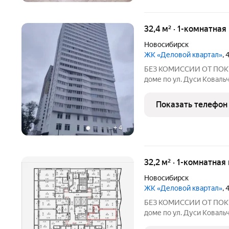
32,4 м² · 1-комнатна
Новосибирск
ЖК «Деловой квартал»
,
БЕЗ КОМИССИИ ОТ ПОКУП
доме по ул. Дуси Ковальч
Новосибирска! о квартире
гостиная 19,8 кв.м., прос
Показать телефон
совмещенный 4,5 кв.м.,
+
4
32,2 м² · 1-комнатная
Новосибирск
ЖК «Деловой квартал»
,
БЕЗ КОМИССИИ ОТ ПОКУП
доме по ул. Дуси Ковальч
Новосибирска! о квартире