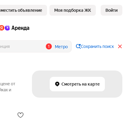
зместить объявление
Моя подборка ЖК
Войти
1
Сохранить поиск
Метро
 цене от
Смотреть на карте
йках и