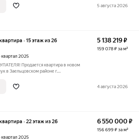
, просторная прихожая 8,1 кв.м., санузел
5 августа 2026
5 138 219
₽
 квартира · 15 этаж из 26
159 078 ₽ за м²
 4 квартал 2025
АТЕЛЯ! Продается квартира в новом
ук в Заельцовском районе г.
: Кухня-гостиная 19,9 кв.м., просторная
зел совмещенный 4,5 кв.м., лоджия
4 августа 2026
6 550 000
₽
я квартира · 22 этаж из 26
156 699 ₽ за м²
 4 квартал 2025