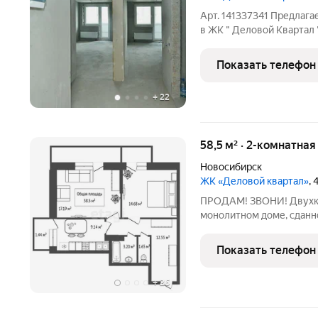
Арт. 141337341 Предлага
в ЖК " Деловой Квартал 
Вам создать комфорт и к
, оборудован игровыми п
Показать телефон
+
22
58,5 м² · 2-комнатна
Новосибирск
ЖК «Деловой квартал»
,
ПРОДАМ! ЗВОНИ! Двухко
монолитном доме, сданно
расположен в районе с разви
«Площадь Калинина» 7 минут пешком Остановка транспорта 1
Показать телефон
минута пешком. Рядом
+
26