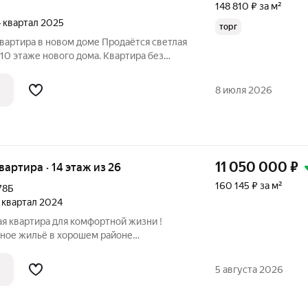
148 810 ₽ за м²
 4 квартал 2025
торг
вартира в новом доме Продаётся светлая
 10 этаже нового дома. Квартира без
 вкусу. Удобное расположение: всего 10
8 июля 2026
11 050 000
₽
квартира · 14 этаж из 26
160 145 ₽ за м²
78Б
1 квартал 2024
я квартира для комфортной жизни !
ное жильё в хорошем районе
ратите внимание на эту трешку студию
оложение и транспортная доступность
5 августа 2026