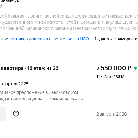
Ковальчук
 Квартал» с оригинальной концепцией и развитой инфраструктурой стро
осударственного Университета Путей и Сообщения на улице Дуси К
ся границей Калининского района и Центрального округа, одних из
министративных единиц города.
ы участников долевого строительства НСО
4 сдано
1 замороже
7 550 000
₽
я квартира · 18 этаж из 26
117 236 ₽ за м²
 4 квартал 2025
Отличное предложение в Заельцовском
одаётся полноценная 2-ком. квартира в
анспортной развязкой т развитой
ро Заельцовская 13 мин пешком.
2 августа 2026