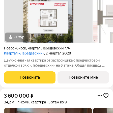
3D-тур
Новосибирск
,
квартал Лебедевский
,
1/4
Квартал «Лебедевский»
, 2 квартал 2028
Двухкомнатная квартира от застройщика с предчистовой
отделкой в ЖК «Лебедевский» на 6 этаже. Общая площадь:
39.8 кв.м., жилая: 9.6 кв.м., площадь просторной кухни-
гостиной: 18.7 кв.м. Высота потолков 2.82 м. Квартира с кухней-
Позвонить
Позвоните мне
гостиной и одной
3 600 000
₽
34,2 м²
1-комн. квартира
3 этаж из 9