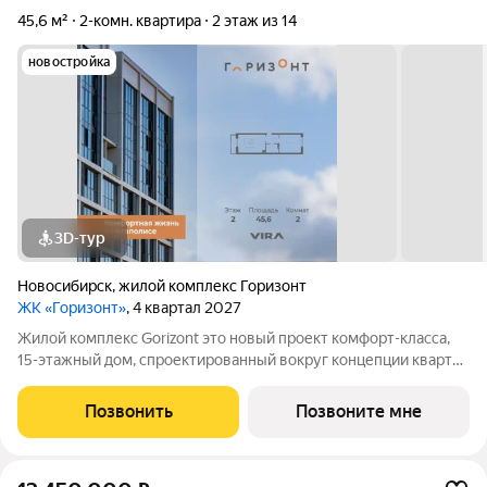
45,6 м²
2-комн. квартира
2 этаж из 14
новостройка
3D-тур
Новосибирск
,
жилой комплекс Горизонт
ЖК «Горизонт»
, 4 квартал 2027
Жилой комплекс Gorizont это новый проект комфорт-класса,
15-этажный дом, спроектированный вокруг концепции квартир
«разумного формата», где каждая планировка рассчитывалась
экспертами компании исходя из сценариев будущего
Позвонить
Позвоните мне
использования целевой