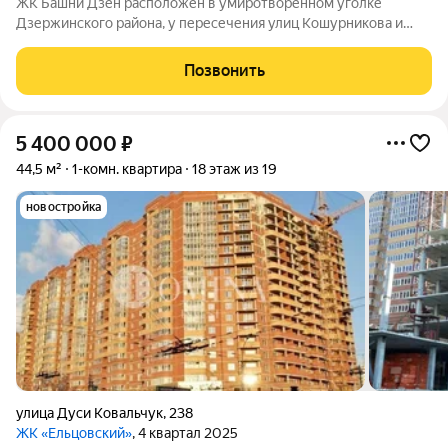
ЖК Башни Дзен расположен в умиротворенном уголке
Дзержинского района, у пересечения улиц Кошурникова и
Фрунзе. Территория комплекса скрыта от интенсивного
автомобильного потока, а это значит меньше шума, меньше
Позвонить
пыли, больше покоя. При этом всё
5 400 000
₽
44,5 м²
1-комн. квартира
18 этаж из 19
новостройка
улица Дуси Ковальчук
,
238
ЖК «Ельцовский»
, 4 квартал 2025