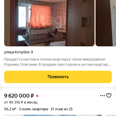
улица Кочубея
,
9
Продается светлая и теплая квартира в тихом микрорайоне
Родники. Описание: В продаже просторная и уютная квартира .
Главные преимущества тишина во дворе (всегда свободная
парковка). О районе и инфраструктуре: Всё необходимое в
Позвонить
пешей доступности:
9 620 000
₽
от 40 316 ₽ в месяц
56,2 м²
3-комн. квартира
21 этаж из 25