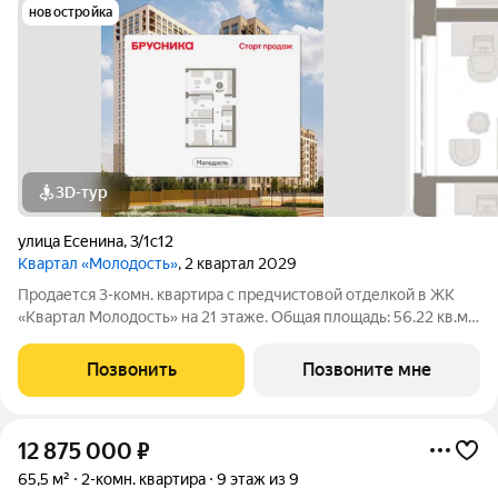
новостройка
3D-тур
улица Есенина
,
3/1с12
Квартал «Молодость»
, 2 квартал 2029
Продается 3-комн. квартира с предчистовой отделкой в ЖК
«Квартал Молодость» на 21 этаже. Общая площадь: 56.22 кв.м.,
жилая: 20.94 кв.м., площадь просторной кухни-гостиной: 18.54
кв.м. Высота потолков 2.7 м. Квартира с кухней-гостиной и
Позвонить
Позвоните мне
двумя
12 875 000
₽
65,5 м²
2-комн. квартира
9 этаж из 9