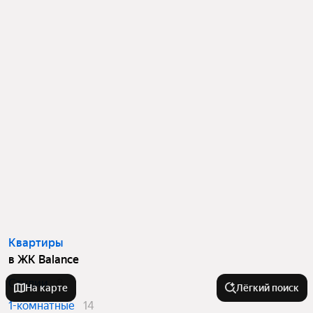
Квартиры
в ЖК Balance
Студии
8
На карте
Лёгкий поиск
1-комнатные
14