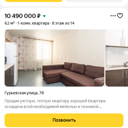
10 490 000
₽
62 м²
1-комн. квартира
8 этаж из 14
Гурьевская улица
,
78
Продам уютную, теплую квартиру хорошей Квартира
оснащена всей необходимой мебелью и техникой.
Нейтральный ремонт. Кирпичный дом свежей постройки
комфорт-класса. Лоджия с панорамным остеклением. Чистый
Позвонить
подъезд, хорошие доброжелательные соседи. Дом