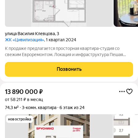
улица Василия Клевцова
,
3
ЖК «Цивилизация»
, 1 квартал 2024
К продаже предлагается просторная квартира-студия со
свежим Евроремонтом. Лoкaция и инфрaструктура Пешая
доступность 5 минут до остановки общественного транспорта
Большая придомовая территория со своим парком, закрытый
Позвонить
двор На территории
13 890 000
₽
от 58 211 ₽ в месяц
74,3 м²
3-комн. квартира
6 этаж из 24
новостройка