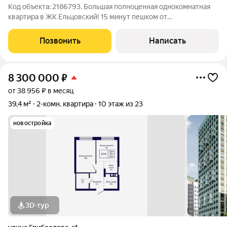
Код объекта: 2186793. Большая полноценная однокомнатная
квартира в ЖК Ельцовский! 15 минут пешком от
м.Заельцовская! Пересечение двух магистралей - Дуси
Ковальчук и Нарымская. Квартира в строящейся секции 18,19
Позвонить
Написать
сдается в след году. Дом
8 300 000
₽
от 38 956 ₽ в месяц
39,4 м²
2-комн. квартира
10 этаж из 23
новостройка
3D-тур