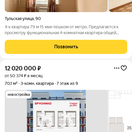
Тульская улица
,
90
4-к квартира 79 м 15 мин пешком от метро. Предлагается к
просмотру функциональная 4-комнатная квартира общей
площадью 79 кв. м. Тип дома: Панельный дом 1993 года
постройки (ранний тип серии). Толстые стены, отличная
Позвонить
шумоизоляция, предсказуемый
12 020 000
₽
от 50 374 ₽ в месяц
70,1 м²
3-комн. квартира
7 этаж из 9
новостройка