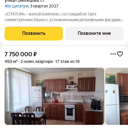
улица Грибоедова
,
с1
ЖК Цитатум
, 3 квартал 2027
«CITATUM» - жилой комплекс, состоящий из трех
симметричных башен с усложненными рельефными фасадами
(23, 8, 23 этажей), с единым пространством-стилобатом, в
котором расположится просторное дизайнерское лобби с
Позвонить
Позвоните мне
консьержем и мягкой зоной ожидания.
7 750 000
₽
49,9 м²
2-комн. квартира
17 этаж из 18