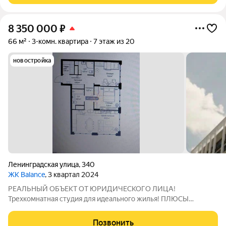
8 350 000
₽
66 м²
3-комн. квартира
7 этаж из 20
новостройка
Ленинградская улица
,
340
ЖК Balance
, 3 квартал 2024
РЕАЛЬНЫЙ ОБЪЕКТ ОТ ЮРИДИЧЕСКОГО ЛИЦА!
Трехкомнатная студия для идеального жилья! ПЛЮСЫ
ЖИЛОГО КОМПЛЕКСА: -Транспортная доступность; -Развитая
инфраструктура; -Подземный паркинг; -Охраняемая
Позвонить