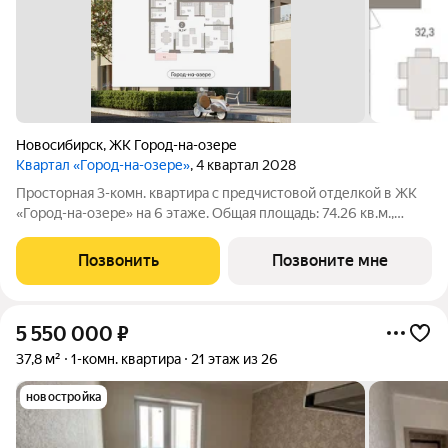
Новосибирск
,
ЖК Город-на-озере
Квартал «Город-на-озере»
, 4 квартал 2028
Просторная 3-комн. квартира с предчистовой отделкой в ЖК
«Город-на-озере» на 6 этаже. Общая площадь: 74.26 кв.м.,
жилая: 23.65 кв.м., площадь просторной кухни-гостиной: 32.25
кв.м. Высота потолков 3.0 м. Квартира с кухней-гостиной и
Позвонить
Позвоните мне
двумя спальнями в
5 550 000
₽
37,8 м²
1-комн. квартира
21 этаж из 26
новостройка