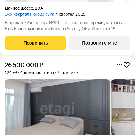
Дачное шоссе
,
20А
Эко-квартал Flora&Fauna
, 1 квартал 2025
В продаже 2 квартира №60 в эко-квартале премиум-класса.
FloraFauna находится в бору на берегу Оби. И всего в 15
минутах от площади Калинина. Территория 9,5Га, двор-лес,
беговые дорожки 2,5 км, набережная, собственный выход к
Позвонить
Позвоните мне
пляжу с причалом. Вся
26 500 000
₽
124 м²
4-комн. квартира
7 этаж из 7