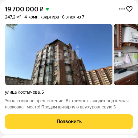
19 700 000
₽
247,2 м²
4-комн. квартира
6 этаж из 7
улица Костычева
,
5
Эксклюзивное предложение! В стоимость входит подземная
парковка - место! Продам шикарную двухуровневую 5-
КОМНАТНУЮ КВАРТИРУ 247,2 кв.м. в доме классической
кирпичной кладки в центре Ленинского района с ремонтом!
Позвонить
Этот клубный дом создан для самых