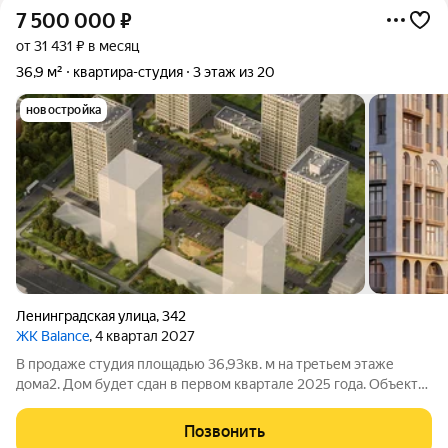
7 500 000
₽
от 31 431 ₽ в месяц
36,9 м²
квартира-студия
3 этаж из 20
новостройка
Ленинградская улица
,
342
ЖК Balance
, 4 квартал 2027
В продаже студия площадью 36,93кв. м на третьем этаже
дома2. Дом будет сдан в первом квартале 2025 года. Объект
расположен в современном жилом комплексе всего в
10минутах от станции метро «Октябрьская». Три из 20этажных
Позвонить
монолитнокирпичных домов