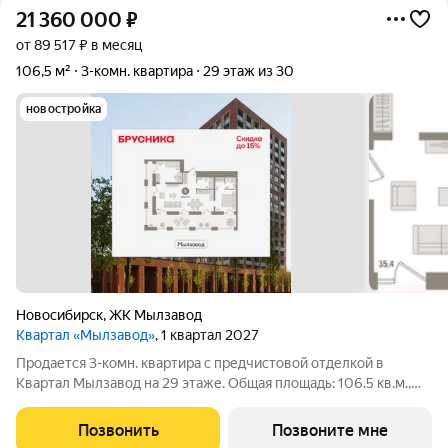
21 360 000
₽
от 89 517 ₽ в месяц
106,5 м²
3-комн. квартира
29 этаж из 30
новостройка
Новосибирск
,
ЖК Мылзавод
Квартал «Мылзавод»
, 1 квартал 2027
Продается 3-комн. квартира с предчистовой отделкой в
Квартал Мылзавод на 29 этаже. Общая площадь: 106.5 кв.м.,
жилая: 23.04 кв.м., площадь просторной кухни-гостиной: 35.37
кв.м. Высота потолков 2.72 м. Квартира с кухней-гостиной и
Позвонить
Позвоните мне
двумя спальнями в