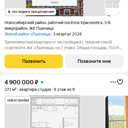
последнее предложение
Новосибирский район
,
рабочий посёлок Краснообск
,
3-й
микрорайон
,
ЖК Пшеница
Жилой район «Пшеница»
, 3 квартал 2028
Трехкомнатная квартира от застройщика с предчистовой
отделкой в ЖК «Пшеница» на 7 этаже. Общая площадь: 70.09
кв.м., жилая: 19.43 кв.м., площадь просторной кухни-гостиной:
29.41 кв.м. Высота потолков 2.82 м. Продаётся с паркингом и
Позвонить
Позвоните мне
кладовой.
4 900 000
₽
27,1 м²
квартира-студия
9 этаж из 9
новостройка