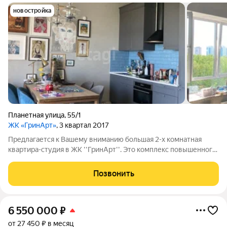
новостройка
Планетная улица
,
55/1
ЖК «ГринАрт»
, 3 квартал 2017
Предлагается к Вашему вниманию большая 2-х комнатная
квартира-студия в ЖК ''ГринАрт''. Это комплекс повышенного
комфорта: закрытая территория, много зелени, внутренний
двор без машин, благоустроенные детские и спортивные
Позвонить
площадки, охрана и
6 550 000
₽
от 27 450 ₽ в месяц