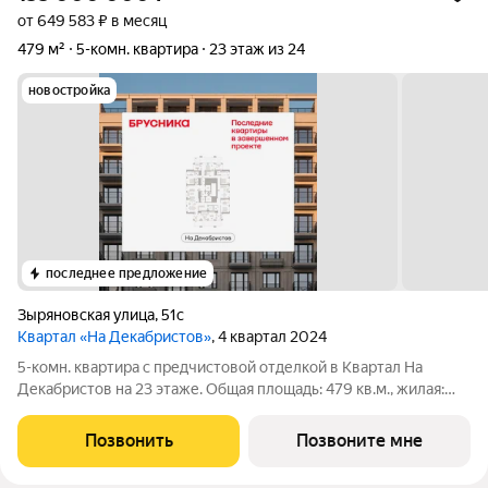
от 649 583 ₽ в месяц
479 м²
5-комн. квартира
23 этаж из 24
новостройка
последнее предложение
Зыряновская улица
,
51с
Квартал «На Декабристов»
, 4 квартал 2024
5-комн. квартира с предчистовой отделкой в Квартал На
Декабристов на 23 этаже. Общая площадь: 479 кв.м., жилая:
346.15 кв.м., площадь просторной кухни-гостиной: 40.12 кв.м.
Квартира выxoдит oкнaми нa три cтopoны дoмa oднoвpeмeннo,
Позвонить
Позвоните мне
комнаты в течение