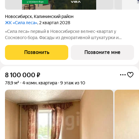
Новосибирск
,
Калининский район
ЖК «Сила леса»
, 2 квартал 2028
«Сила леса» первый в Новосибирске велнес-квартал у
Соснового бора. Фасады из декоративной штукатурки и
облицовочного кирпича с 12-метровой аркой объединяют
архитектуру с природой. Панорамное остекление и богатая
Позвонить
Позвоните мне
инфраструктура создают новый стандарт
8 100 000
₽
78,9 м²
4-комн. квартира
9 этаж из 10