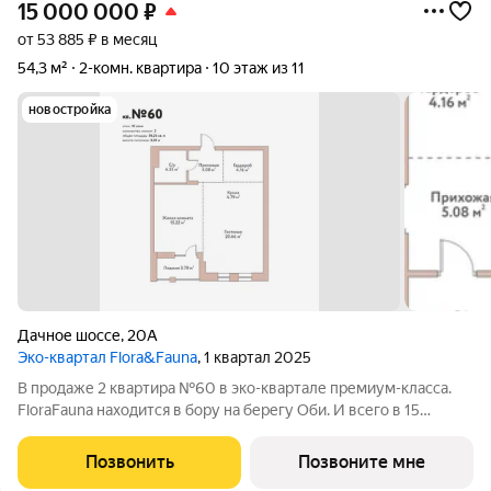
15 000 000
₽
от 53 885 ₽ в месяц
54,3 м²
2-комн. квартира
10 этаж из 11
новостройка
Дачное шоссе
,
20А
Эко-квартал Flora&Fauna
, 1 квартал 2025
В продаже 2 квартира №60 в эко-квартале премиум-класса.
FloraFauna находится в бору на берегу Оби. И всего в 15
минутах от площади Калинина. Территория 9,5Га, двор-лес,
беговые дорожки 2,5 км, набережная, собственный выход к
Позвонить
Позвоните мне
пляжу с причалом. Вся