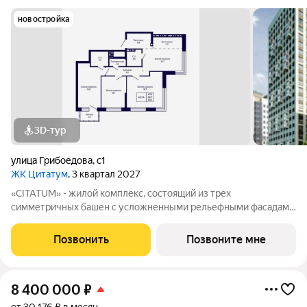
новостройка
3D-тур
улица Грибоедова
,
с1
ЖК Цитатум
, 3 квартал 2027
«CITATUM» - жилой комплекс, состоящий из трех
симметричных башен с усложненными рельефными фасадами
(23, 8, 23 этажей), с единым пространством-стилобатом, в
котором расположится просторное дизайнерское лобби с
Позвонить
Позвоните мне
консьержем и мягкой зоной ожидания.
8 400 000
₽