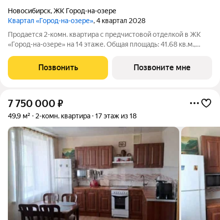
Новосибирск
,
ЖК Город-на-озере
Квартал «Город-на-озере»
, 4 квартал 2028
Продается 2-комн. квартира с предчистовой отделкой в ЖК
«Город-на-озере» на 14 этаже. Общая площадь: 41.68 кв.м.,
жилая: 11.51 кв.м., площадь просторной кухни-гостиной: 16 кв.м.
Высота потолков 3.0 м. Квартира с кухней-гостиной и одной
Позвонить
Позвоните мне
спальней в
7 750 000
₽
49,9 м²
2-комн. квартира
17 этаж из 18