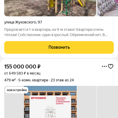
улица Жуковского
,
97
Предлагается 1-я квартира, на 9-м этаже! Квартира очень
тёплая! Собственник: один взрослый. Обременений нет. В
квартире установлены пластиковые окна. Окна выходят во
двор. Двор тихий, с организованной детской площадкой. В
Позвонить
квартире остается мебель:
155 000 000
₽
от 649 583 ₽ в месяц
479 м²
5-комн. квартира
23 этаж из 24
новостройка