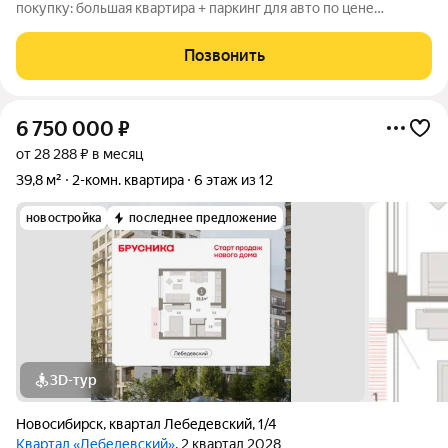
покупку: большая квартира + паркинг для авто по цене
договоримся! Допустимы варианты рассрочки. Звоните,
обсудим. Итак, для души: Эта квартира это ваш чистый лист
Позвонить
бумаги. Здесь вы сможете воплотить
6 750 000
₽
от 28 288 ₽ в месяц
39,8 м²
2-комн. квартира
6 этаж из 12
новостройка
последнее предложение
3D-тур
Новосибирск
,
квартал Лебедевский
,
1/4
Квартал «Лебедевский»
, 2 квартал 2028