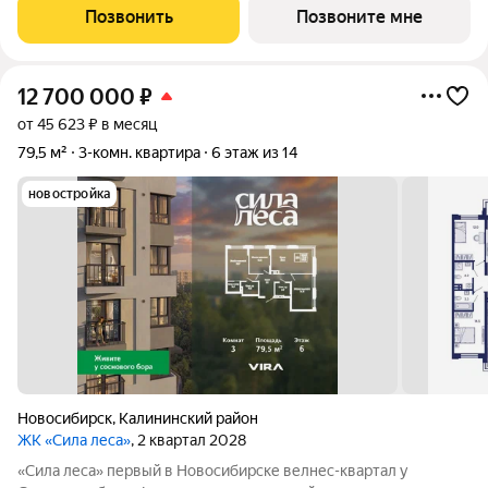
архитектуру с природой. Панорамное остекление и богатая
Позвонить
Позвоните мне
инфраструктура создают новый стандарт
12 700 000
₽
от 45 623 ₽ в месяц
79,5 м²
3-комн. квартира
6 этаж из 14
новостройка
Новосибирск
,
Калининский район
ЖК «Сила леса»
, 2 квартал 2028
«Сила леса» первый в Новосибирске велнес-квартал у