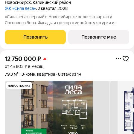
Новосибирск
,
Калининский район
ЖК «Сила леса»
, 2 квартал 2028
«Сила леса» первый в Новосибирске велнес-квартал у
Соснового бора. Фасады из декоративной штукатурки и
облицовочного кирпича с 12-метровой аркой объединяют
архитектуру с природой. Панорамное остекление и богатая
Позвонить
Позвоните мне
инфраструктура создают новый стандарт
12 750 000
₽
от 45 803 ₽ в месяц
79,3 м²
3-комн. квартира
8 этаж из 14
новостройка