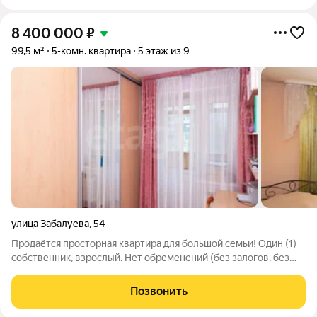
8 400 000
₽
99,5 м²
5-комн. квартира
5 этаж из 9
улица Забалуева
,
54
Продаётся просторная квартира для большой семьи! Один (1)
собственник, взрослый. Нет обременений (без залогов, без
использования материнского капитала). Остаётся встроенная
мебель и техника: три встроенных шкафа, мебель в ванной
Позвонить
комнате, кухонный