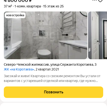
4 800 000
₽
37 м²
1-комн. квартира
15 этаж из 25
новостройка
Северо-Чемской жилмассив
,
улица Сержанта Коротаева
,
3
ЖК «на Коротаева»
, 2 квартал 2021
Заезжай и живи! Квартира со свежим ремонтом Вы устали от
вариантов с устаревшей отделкой или квартир, где нужно
закладывать еще миллион и год времени на ремонт? Эта
квартира ваша идеальная находка. О КВАРТИРЕ: Состояние: 10
Позвонить
из 10. Сделан