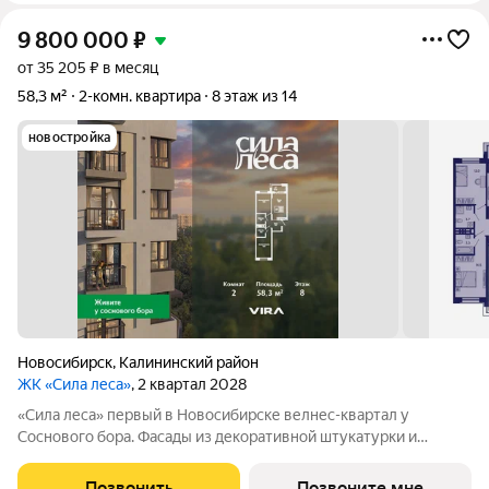
9 800 000
₽
от 35 205 ₽ в месяц
58,3 м²
2-комн. квартира
8 этаж из 14
новостройка
Новосибирск
,
Калининский район
ЖК «Сила леса»
, 2 квартал 2028
«Сила леса» первый в Новосибирске велнес-квартал у
Соснового бора. Фасады из декоративной штукатурки и
облицовочного кирпича с 12-метровой аркой объединяют
архитектуру с природой. Панорамное остекление и богатая
Позвонить
Позвоните мне