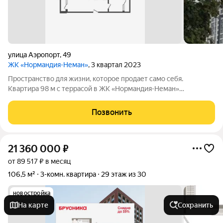
улица Аэропорт
,
49
ЖК «Нормандия-Неман»
, 3 квартал 2023
Пространство для жизни, которое продает само себя.
Квартира 98 м с террасой в ЖК «Нормандия-Неман»
Представьте: утро выходного дня, вы завариваете кофе и
выходите на собственную террасу площадью 10 квадратных
Позвонить
метров. Здесь нет любопытных соседей это
21 360 000
₽
от 89 517 ₽ в месяц
106,5 м²
3-комн. квартира
29 этаж из 30
новостройка
На карте
Сохранить