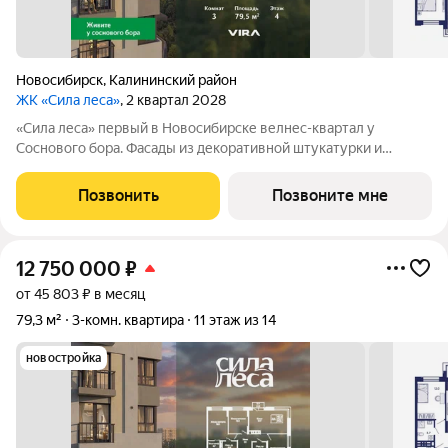
Новосибирск
,
Калининский район
ЖК «Сила леса»
, 2 квартал 2028
«Сила леса» первый в Новосибирске велнес-квартал у
Соснового бора. Фасады из декоративной штукатурки и
облицовочного кирпича с 12-метровой аркой объединяют
архитектуру с природой. Панорамное остекление и богатая
Позвонить
Позвоните мне
инфраструктура создают новый стандарт
12 750 000
₽
от 45 803 ₽ в месяц
79,3 м²
3-комн. квартира
11 этаж из 14
новостройка