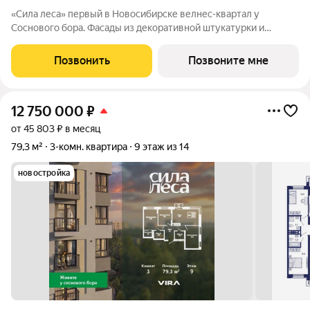
«Сила леса» первый в Новосибирске велнес-квартал у
Соснового бора. Фасады из декоративной штукатурки и
облицовочного кирпича с 12-метровой аркой объединяют
архитектуру с природой. Панорамное остекление и богатая
Позвонить
Позвоните мне
инфраструктура создают новый стандарт
12 750 000
₽
от 45 803 ₽ в месяц
79,3 м²
3-комн. квартира
9 этаж из 14
новостройка