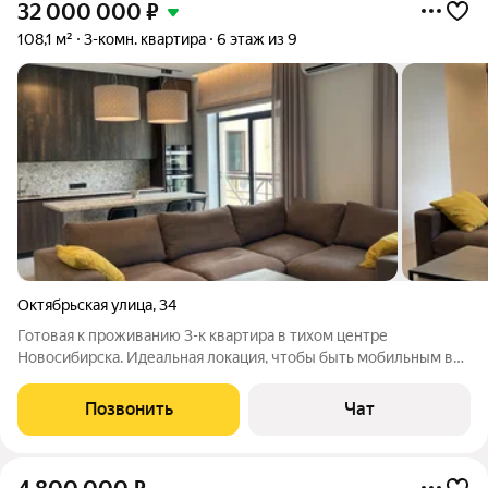
32 000 000
₽
108,1 м²
3-комн. квартира
6 этаж из 9
Октябрьская улица
,
34
Готовая к проживанию 3-к квартира в тихом центре
Новосибирска. Идеальная локация, чтобы быть мобильным в
активном образе жизни. Легко укрыться от городского шума,
находясь при этом в центре событий и культурного
Позвонить
Чат
пространства города. Планировка