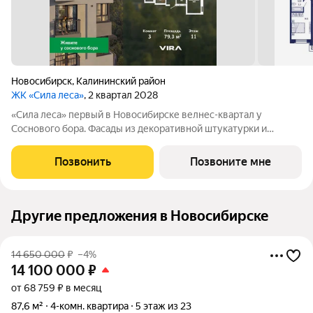
Новосибирск
,
Калининский район
ЖК «Сила леса»
, 2 квартал 2028
«Сила леса» первый в Новосибирске велнес-квартал у
Соснового бора. Фасады из декоративной штукатурки и
облицовочного кирпича с 12-метровой аркой объединяют
архитектуру с природой. Панорамное остекление и богатая
Позвонить
Позвоните мне
инфраструктура создают новый стандарт
Другие предложения в Новосибирске
14 650 000
₽
–4%
14 100 000
₽
от 68 759 ₽ в месяц
87,6 м²
4-комн. квартира
5 этаж из 23