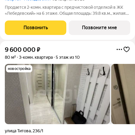
Продается 2-комн. квартира с предчистовой отделкой в ЖК
«Лебедевский» на 6 этаже. Общая площадь: 39.8 кв.м., жилая:
9.6 кв.м., площадь просторной кухни-гостиной: 18.7 кв.м.
Высота потолков 2.82 м. Квартира с кухней-гостиной и одной
Позвонить
Позвоните мне
спальней в
9 600 000
₽
80 м²
3-комн. квартира
5 этаж из 10
новостройка
улица Титова
,
236/1