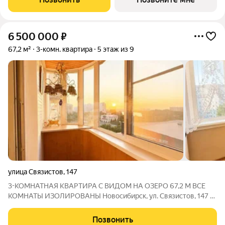
инфраструктура создают новый стандарт
6 500 000
₽
67,2 м²
3-комн. квартира
5 этаж из 9
улица Связистов
,
147
3-КОМНАТНАЯ КВАРТИРА С ВИДОМ НА ОЗЕРО 67,2 М ВСЕ
КОМНАТЫ ИЗОЛИРОВАНЫ Новосибирск, ул. Связистов, 147 5
этаж из 9 Продаётся просторная трёхкомнатная квартира для
семьи с удобной планировкой, окнами на две стороны и
Позвонить