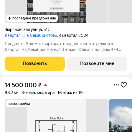
последнее предложение
Зыряновская улица
,
51с
Квартал «На Декабристов»
, 4 квартал 2024
Продается 5-комн. квартира с предчистовой отделкой в
Квартал На Декабристов на 23 этаже. Общая площадь: 479
кв.м., жилая: 346.15 кв.м., площадь просторной кухни-гостиной:
40.12 кв.м. Квартира очень светлая, трехсторонняя, планировка
Позвонить
Позвоните мне
кoмфopтнa для
14 500 000
₽
98,2 м²
3-комн. квартира
16 этаж из 19
новостройка