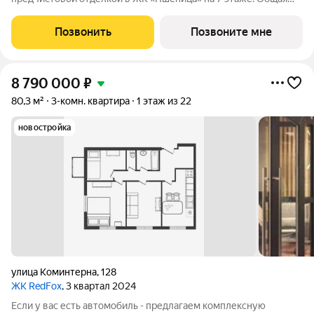
площадь: 70.09 кв.м., жилая: 19.43 кв.м., площадь просторной
кухни-гостиной: 29.41 кв.м. Высота потолков 2.82 м. Продаётся
Позвонить
Позвоните мне
с паркингом и
8 790 000
₽
80,3 м²
3-комн. квартира
1 этаж из 22
новостройка
улица Коминтерна
,
128
ЖК RedFox
, 3 квартал 2024
Если у вас есть автомобиль - предлагаем комплексную