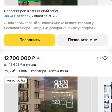
Новосибирск
,
Калининский район
ЖК «Сила леса»
, 2 квартал 2028
«Сила леса» первый в Новосибирске велнес-квартал у
Соснового бора. Фасады из декоративной штукатурки и
облицовочного кирпича с 12-метровой аркой объединяют
архитектуру с природой. Панорамное остекление и богатая
Позвонить
Позвоните мне
инфраструктура создают новый стандарт
12 700 000
₽
от 45 623 ₽ в месяц
79,5 м²
3-комн. квартира
4 этаж из 14
новостройка