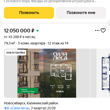
Соснового бора. Фасады из декоративной штукатурки и
облицовочного кирпича с 12-метровой аркой объединяют
архитектуру с природой. Панорамное остекление и богатая
Позвонить
Позвоните мне
инфраструктура создают новый стандарт
12 050 000
₽
от 43 288 ₽ в месяц
79,3 м²
3-комн. квартира
12 этаж из 14
новостройка
Новосибирск
,
Калининский район
ЖК «Сила леса»
, 2 квартал 2028