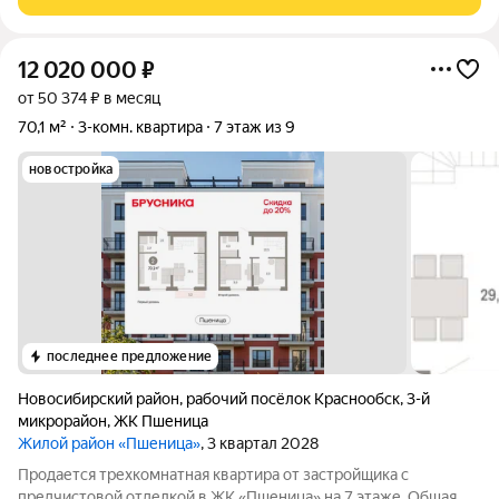
красивым видом на озеро.
12 020 000
₽
от 50 374 ₽ в месяц
70,1 м²
3-комн. квартира
7 этаж из 9
новостройка
последнее предложение
Новосибирский район
,
рабочий посёлок Краснообск
,
3-й
микрорайон
,
ЖК Пшеница
Жилой район «Пшеница»
, 3 квартал 2028
Продается трехкомнатная квартира от застройщика с
предчистовой отделкой в ЖК «Пшеница» на 7 этаже. Общая