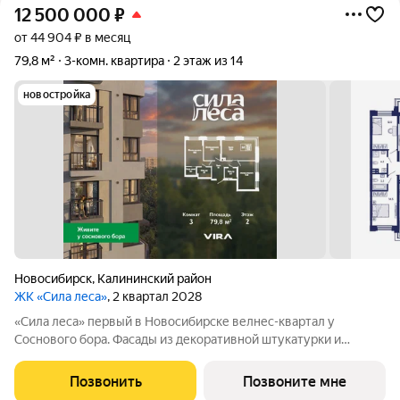
12 500 000
₽
от 44 904 ₽ в месяц
79,8 м²
3-комн. квартира
2 этаж из 14
новостройка
Новосибирск
,
Калининский район
ЖК «Сила леса»
, 2 квартал 2028
«Сила леса» первый в Новосибирске велнес-квартал у
Соснового бора. Фасады из декоративной штукатурки и
облицовочного кирпича с 12-метровой аркой объединяют
архитектуру с природой. Панорамное остекление и богатая
Позвонить
Позвоните мне
инфраструктура создают новый стандарт