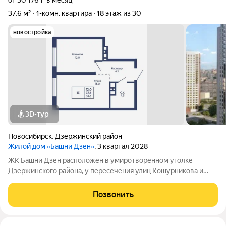
от 30 176 ₽ в месяц
37,6 м²
1-комн. квартира
18 этаж из 30
новостройка
3D-тур
Новосибирск
,
Дзержинский район
Жилой дом «Башни Дзен»
, 3 квартал 2028
ЖК Башни Дзен расположен в умиротворенном уголке
Дзержинского района, у пересечения улиц Кошурникова и
Фрунзе. Территория комплекса скрыта от интенсивного
автомобильного потока, а это значит меньше шума, меньше
Позвонить
пыли, больше покоя. При этом всё