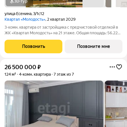
3D-тур
улица Есенина
,
3/1с12
Квартал «Молодость»
, 2 квартал 2029
3-комн. квартира от застройщика с предчистовой отделкой в
ЖК «Квартал Молодость» на 21 этаже. Общая площадь: 56.22
кв.м., жилая: 20.94 кв.м., площадь просторной кухни-гостиной:
18.54 кв.м. Высота потолков 2.7 м. Квартира с кухней-гостиной
Позвонить
Позвоните мне
и двумя
26 500 000
₽
124 м²
4-комн. квартира
7 этаж из 7