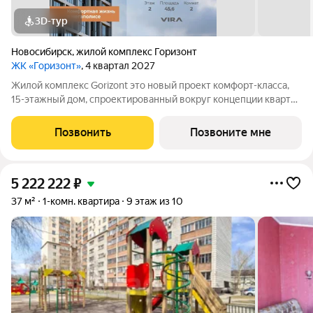
3D-тур
Новосибирск
,
жилой комплекс Горизонт
ЖК «Горизонт»
, 4 квартал 2027
Жилой комплекс Gorizont это новый проект комфорт-класса,
15-этажный дом, спроектированный вокруг концепции квартир
«разумного формата», где каждая планировка рассчитывалась
экспертами компании исходя из сценариев будущего
Позвонить
Позвоните мне
использования целевой
5 222 222
₽
37 м²
1-комн. квартира
9 этаж из 10