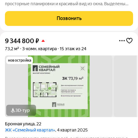
просторные планировки и красивый вид из окна. Выделены
места для хранения колясок и велосипедов, безопасная и
уютная придомовая территория, где каждому найдётся место,
Позвонить
а также приятная
9 344 800
₽
73,2 м²
3-комн. квартира
15 этаж из 24
новостройка
3D-тур
Бронная улица
,
22
ЖК «Семейный квартал»
, 4 квартал 2025