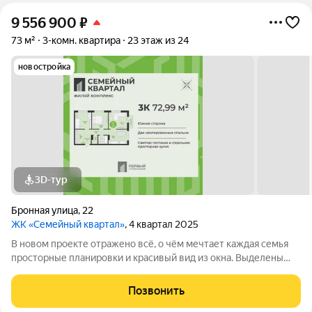
9 556 900
₽
73 м²
3-комн. квартира
23 этаж из 24
новостройка
3D-тур
Бронная улица
,
22
ЖК «Семейный квартал»
, 4 квартал 2025
В новом проекте отражено всё, о чём мечтает каждая семья
просторные планировки и красивый вид из окна. Выделены
места для хранения колясок и велосипедов, безопасная и
уютная придомовая территория, где каждому найдётся место,
Позвонить
а также приятная