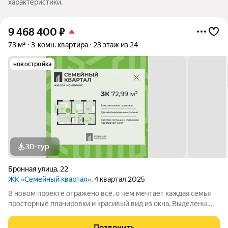
характеристики.
9 468 400
₽
73 м²
3-комн. квартира
23 этаж из 24
новостройка
3D-тур
Бронная улица
,
22
ЖК «Семейный квартал»
, 4 квартал 2025
В новом проекте отражено всё, о чём мечтает каждая семья
просторные планировки и красивый вид из окна. Выделены
места для хранения колясок и велосипедов, безопасная и
уютная придомовая территория, где каждому найдётся место,
Позвонить