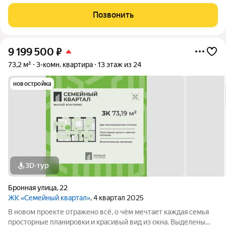
места для хранения колясок и велосипедов, безопасная и
уютная придомовая территория, где каждому найдётся место,
Позвонить
а также приятная
9 199 500
₽
73,2 м²
3-комн. квартира
13 этаж из 24
новостройка
3D-тур
Бронная улица
,
22
ЖК «Семейный квартал»
, 4 квартал 2025
В новом проекте отражено всё, о чём мечтает каждая семья
просторные планировки и красивый вид из окна. Выделены