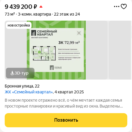
9 439 200
₽
73 м²
3-комн. квартира
22 этаж из 24
новостройка
3D-тур
Бронная улица
,
22
ЖК «Семейный квартал»
, 4 квартал 2025
В новом проекте отражено всё, о чём мечтает каждая семья
просторные планировки и красивый вид из окна. Выделены
места для хранения колясок и велосипедов, безопасная и
уютная придомовая территория, где каждому найдётся место,
Позвонить
а также приятная