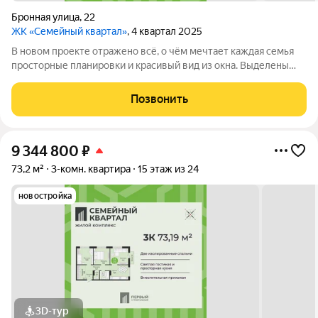
Бронная улица
,
22
ЖК «Семейный квартал»
, 4 квартал 2025
В новом проекте отражено всё, о чём мечтает каждая семья
просторные планировки и красивый вид из окна. Выделены
места для хранения колясок и велосипедов, безопасная и
уютная придомовая территория, где каждому найдётся место,
Позвонить
а также приятная
9 344 800
₽
73,2 м²
3-комн. квартира
15 этаж из 24
новостройка
3D-тур