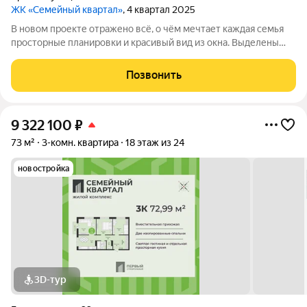
ЖК «Семейный квартал»
, 4 квартал 2025
В новом проекте отражено всё, о чём мечтает каждая семья
просторные планировки и красивый вид из окна. Выделены
места для хранения колясок и велосипедов, безопасная и
уютная придомовая территория, где каждому найдётся место,
Позвонить
а также приятная
9 322 100
₽
73 м²
3-комн. квартира
18 этаж из 24
новостройка
3D-тур