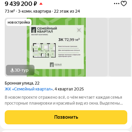
9 439 200
₽
73 м²
3-комн. квартира
22 этаж из 24
новостройка
3D-тур
Бронная улица
,
22
ЖК «Семейный квартал»
, 4 квартал 2025
В новом проекте отражено всё, о чём мечтает каждая семья
просторные планировки и красивый вид из окна. Выделены
места для хранения колясок и велосипедов, безопасная и
уютная придомовая территория, где каждому найдётся место,
Позвонить
а также приятная