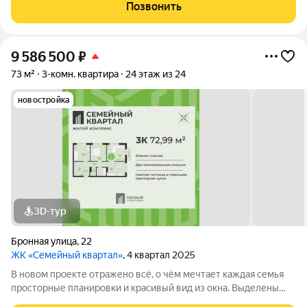
уютная придомовая территория, где каждому найдётся место,
Позвонить
а также приятная
9 586 500
₽
73 м²
3-комн. квартира
24 этаж из 24
новостройка
3D-тур
Бронная улица
,
22
ЖК «Семейный квартал»
, 4 квартал 2025
В новом проекте отражено всё, о чём мечтает каждая семья
просторные планировки и красивый вид из окна. Выделены
места для хранения колясок и велосипедов, безопасная и