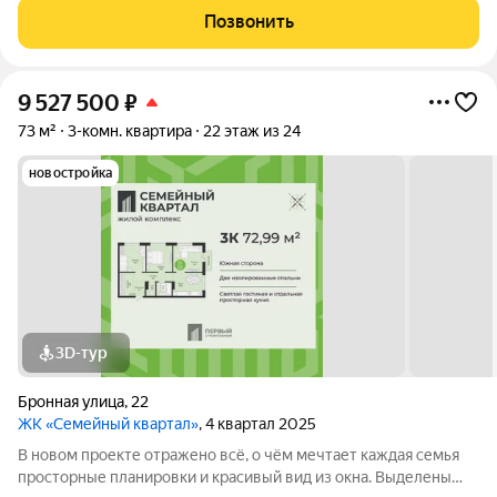
уютная придомовая территория, где каждому найдётся место,
Позвонить
а также приятная
9 527 500
₽
73 м²
3-комн. квартира
22 этаж из 24
новостройка
3D-тур
Бронная улица
,
22
ЖК «Семейный квартал»
, 4 квартал 2025
В новом проекте отражено всё, о чём мечтает каждая семья
просторные планировки и красивый вид из окна. Выделены