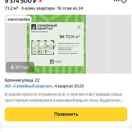
9 374 500
₽
73,2 м²
3-комн. квартира
16 этаж из 24
новостройка
3D-тур
Бронная улица
,
22
ЖК «Семейный квартал»
, 4 квартал 2025
В новом проекте отражено всё, о чём мечтает каждая семья
просторные планировки и красивый вид из окна. Выделены
места для хранения колясок и велосипедов, безопасная и
уютная придомовая территория, где каждому найдётся место,
Позвонить
а также приятная