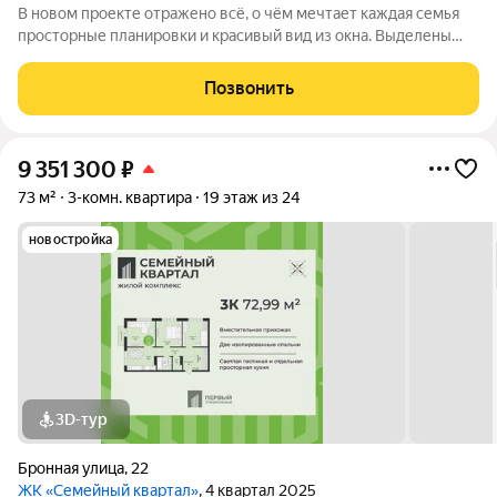
В новом проекте отражено всё, о чём мечтает каждая семья
просторные планировки и красивый вид из окна. Выделены
места для хранения колясок и велосипедов, безопасная и
уютная придомовая территория, где каждому найдётся место,
Позвонить
а также приятная
9 351 300
₽
73 м²
3-комн. квартира
19 этаж из 24
новостройка
3D-тур
Бронная улица
,
22
ЖК «Семейный квартал»
, 4 квартал 2025