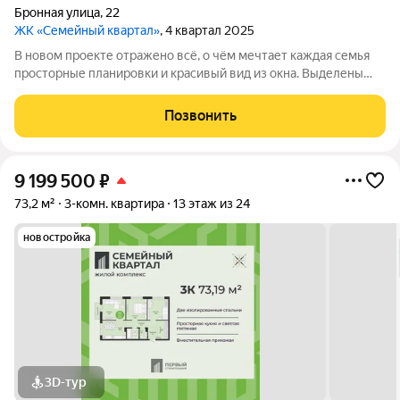
Бронная улица
,
22
ЖК «Семейный квартал»
, 4 квартал 2025
В новом проекте отражено всё, о чём мечтает каждая семья
просторные планировки и красивый вид из окна. Выделены
места для хранения колясок и велосипедов, безопасная и
уютная придомовая территория, где каждому найдётся место,
Позвонить
а также приятная
9 199 500
₽
73,2 м²
3-комн. квартира
13 этаж из 24
новостройка
3D-тур