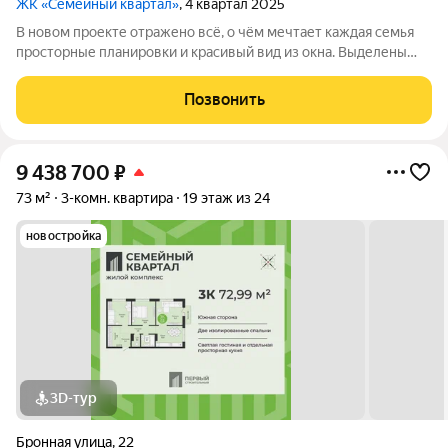
ЖК «Семейный квартал»
, 4 квартал 2025
В новом проекте отражено всё, о чём мечтает каждая семья
просторные планировки и красивый вид из окна. Выделены
места для хранения колясок и велосипедов, безопасная и
уютная придомовая территория, где каждому найдётся место,
Позвонить
а также приятная
9 438 700
₽
73 м²
3-комн. квартира
19 этаж из 24
новостройка
3D-тур
Бронная улица
,
22