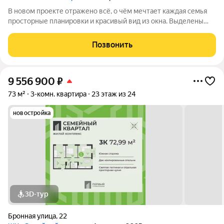
В новом проекте отражено всё, о чём мечтает каждая семья
просторные планировки и красивый вид из окна. Выделены
места для хранения колясок и велосипедов, безопасная и
уютная придомовая территория, где каждому найдётся место,
Позвонить
а также приятная
9 556 900
₽
73 м²
3-комн. квартира
23 этаж из 24
новостройка
3D-тур
Бронная улица
,
22