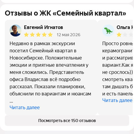
Отзывы о ЖК «Семейный квартал»
Евгений Игнатов
Ольга 
12 мая 2026
Недавно в рамках экскурсии
Просто ровны
посетил Семейный квартал в
керамограни
Новосибирске. Положительные
и рассматрив
эмоции и приятные впечатления у
вариант.Как я
меня сложились. Представитель
не срослось)
офиса Владислав всё подробно
смотреть ква
рассказал. Показали планировки,
там дышать б
объяснили по вариантам и нюансам
и есть панель 
Читать далее
…
Читать далее
Посмотреть все 150 отзывов