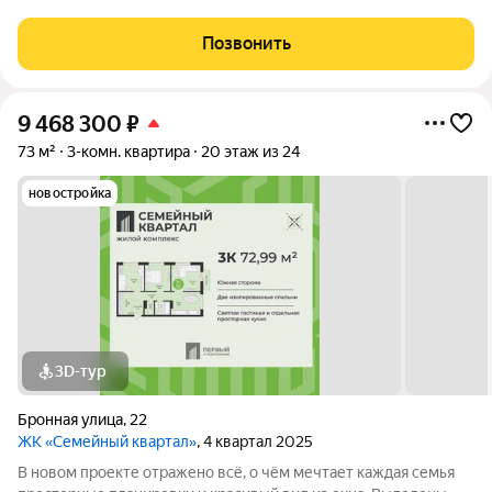
места для хранения колясок и велосипедов, безопасная и
уютная придомовая территория, где каждому найдётся место,
Позвонить
а также приятная
9 468 300
₽
73 м²
3-комн. квартира
20 этаж из 24
новостройка
3D-тур
Бронная улица
,
22
ЖК «Семейный квартал»
, 4 квартал 2025
В новом проекте отражено всё, о чём мечтает каждая семья