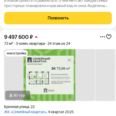
В новом проекте отражено всё, о чём мечтает каждая семья
просторные планировки и красивый вид из окна. Выделены
места для хранения колясок и велосипедов, безопасная и
уютная придомовая территория, где каждому найдётся место,
Позвонить
а также приятная
9 497 600
₽
73 м²
3-комн. квартира
24 этаж из 24
новостройка
3D-тур
Бронная улица
,
22
ЖК «Семейный квартал»
, 4 квартал 2025