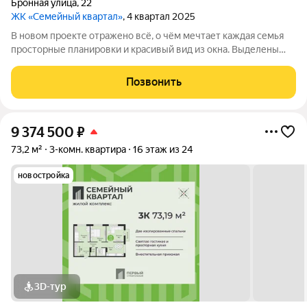
Бронная улица
,
22
ЖК «Семейный квартал»
, 4 квартал 2025
В новом проекте отражено всё, о чём мечтает каждая семья
просторные планировки и красивый вид из окна. Выделены
места для хранения колясок и велосипедов, безопасная и
уютная придомовая территория, где каждому найдётся место,
Позвонить
а также приятная
9 374 500
₽
73,2 м²
3-комн. квартира
16 этаж из 24
новостройка
3D-тур