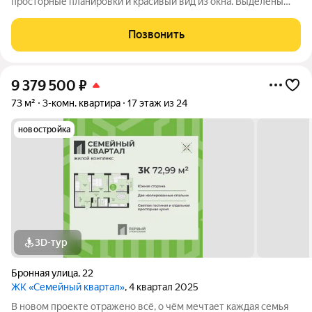
просторные планировки и красивый вид из окна. Выделены
места для хранения колясок и велосипедов, безопасная и
уютная придомовая территория, где каждому найдётся место,
Позвонить
а также приятная
9 379 500
₽
73 м²
3-комн. квартира
17 этаж из 24
новостройка
3D-тур
Бронная улица
,
22
ЖК «Семейный квартал»
, 4 квартал 2025
В новом проекте отражено всё, о чём мечтает каждая семья