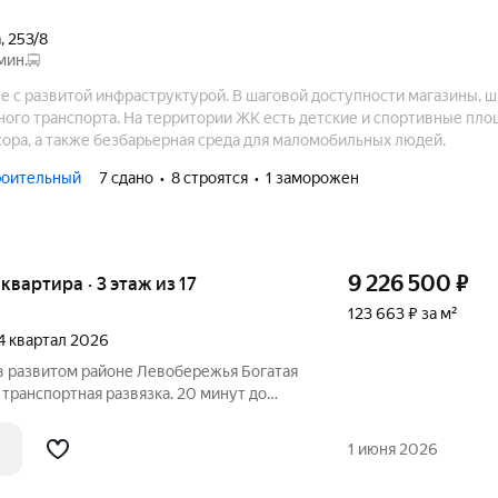
а
,
253/8
мин.
 с развитой инфраструктурой. В шаговой доступности магазины, ш
ого транспорта. На территории ЖК есть детские и спортивные пло
ора, а также безбарьерная среда для маломобильных людей.
роительный
7 сдано
8 строятся
1 заморожен
9 226 500
₽
 квартира · 3 этаж из 17
123 663 ₽ за м²
 4 квартал 2026
 развитом районе Левобережья Богатая
транспортная развязка. 20 минут до
кологически благоприятный район Новая
 бассейн и спортивный комплекс Парки и
1 июня 2026