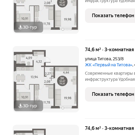
инфраструктура Удобная 
площади Карла Маркса Э
школа, 5 детских садов,
Показать телефон
скверы в
3D-тур
74,6 м² · 3-комнатная
улица Титова
,
253/8
ЖК «Первый на Титова»
,
Современные квартиры в
инфраструктура Удобная 
площади Карла Маркса Э
школа, 5 детских садов,
Показать телефон
скверы в
3D-тур
74,6 м² · 3-комнатная