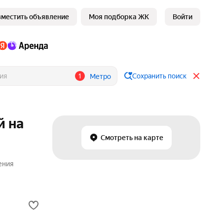
зместить объявление
Моя подборка ЖК
Войти
1
Сохранить поиск
Метро
й на
Смотреть на карте
ения