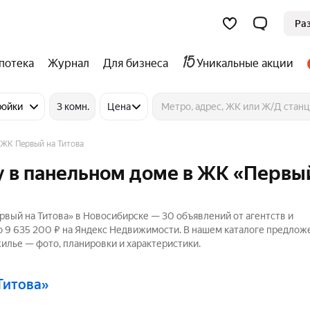
Ра
потека
Журнал
Для бизнеса
Уникальные акции
ройки
3 комн.
Цена
ЖК Первый на Титова
 в панельном доме в ЖК «Первы
вый на Титова» в Новосибирске — 30 объявлений от агентств и
до 9 635 200 ₽ на Яндекс Недвижимости. В нашем каталоге предлож
жилье — фото, планировки и характеристики.
 Титова»