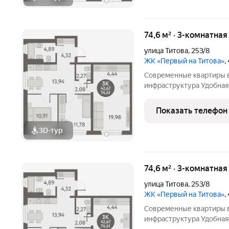
74,6 м² · 3-комнатная
улица Титова
,
253/8
ЖК «Первый на Титова»
,
Современные квартиры в
инфраструктура Удобная 
площади Карла Маркса Э
школа, 5 детских садов,
Показать телефон
скверы в
3D-тур
74,6 м² · 3-комнатная
улица Титова
,
253/8
ЖК «Первый на Титова»
,
Современные квартиры в
инфраструктура Удобная 