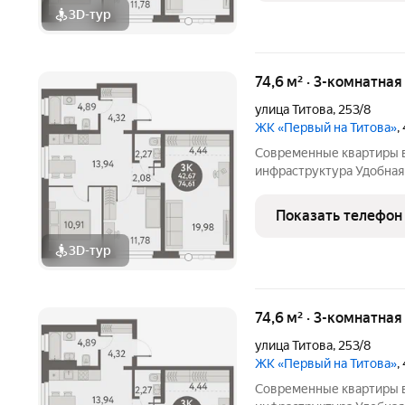
3D-тур
74,6 м² · 3-комнатная
улица Титова
,
253/8
ЖК «Первый на Титова»
,
Современные квартиры в
инфраструктура Удобная 
площади Карла Маркса Э
школа, 5 детских садов,
Показать телефон
скверы в
3D-тур
74,6 м² · 3-комнатная
улица Титова
,
253/8
ЖК «Первый на Титова»
,
Современные квартиры в