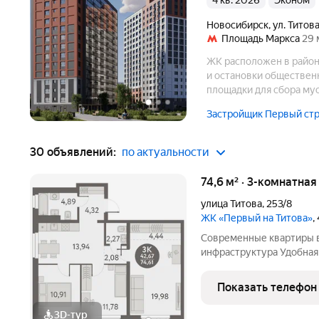
4 кв. 2026
эконом
Новосибирск
,
ул. Титов
Площадь Маркса
29 
ЖК расположен в районе
и остановки общественн
площадки для сбора мус
Застройщик Первый ст
30 объявлений:
по актуальности
74,6 м² · 3-комнатная
улица Титова
,
253/8
ЖК «Первый на Титова»
,
Современные квартиры в
инфраструктура Удобная 
площади Карла Маркса Э
школа, 5 детских садов,
Показать телефон
скверы в
3D-тур