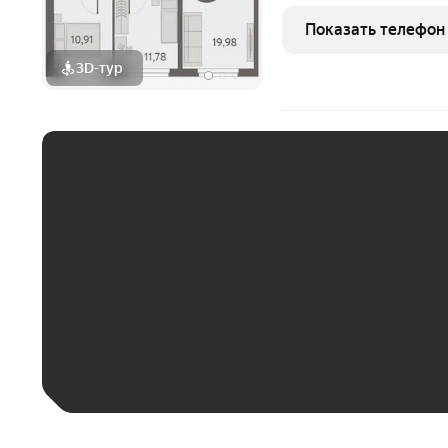
площади Карла Маркса Э
школа, 5 детских садов,
Показать телефон
скверы в
3D-тур
ЕЖЕМЕСЯЧНЫЙ ПЛАТЁ
До 30 тыс. ₽
До 50 тыс. ₽
До 70 тыс. ₽
Больше 100 тыс. ₽