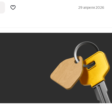
кологически благоприятный район Новая
 бассейн и спортивный комплекс Парки и
29 апреля 2026
Ж
До 100 тыс. ₽