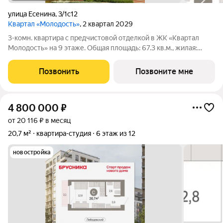
улица Есенина
,
3/1с12
Квартал «Молодость»
, 2 квартал 2029
3-комн. квартира с предчистовой отделкой в ЖК «Квартал
Молодость» на 9 этаже. Общая площадь: 67.3 кв.м., жилая:
20.72 кв.м., площадь просторной кухни-гостиной: 21.19 кв.м.
Высота потолков 2.7 м. Квартира с кухней-гостиной и двумя
Позвонить
Позвоните мне
спальнями в квартале
4 800 000
₽
от 20 116 ₽ в месяц
20,7 м²
квартира-студия
6 этаж из 12
новостройка