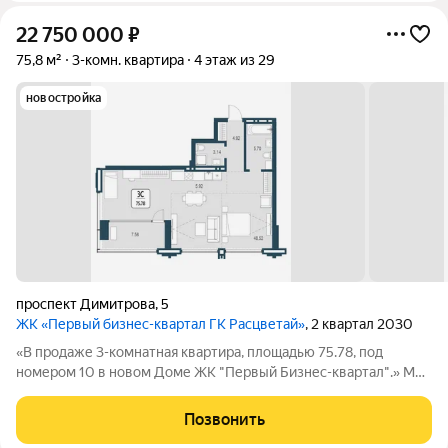
22 750 000
₽
75,8 м²
3-комн. квартира
4 этаж из 29
новостройка
проспект Димитрова
,
5
ЖК «Первый бизнес-квартал ГК Расцветай»
, 2 квартал 2030
«В продаже 3-комнатная квартира, площадью 75.78, под
номером 10 в новом Доме ЖК "Первый Бизнес-квартал".» Мы
переосмысляем и полностью трансформируем пространство,
где раньше находился торговый центр ЦУМ. На его месте мы
Позвонить
строим квартал, где жилье,