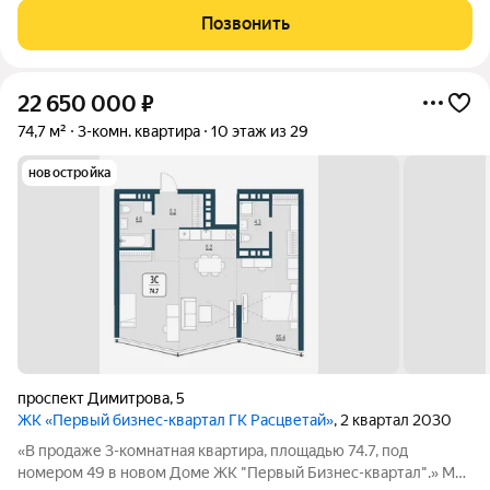
где раньше находился торговый центр ЦУМ. На его месте мы
Позвонить
строим квартал, где жилье,
22 650 000
₽
74,7 м²
3-комн. квартира
10 этаж из 29
новостройка
проспект Димитрова
,
5
ЖК «Первый бизнес-квартал ГК Расцветай»
, 2 квартал 2030
«В продаже 3-комнатная квартира, площадью 74.7, под
номером 49 в новом Доме ЖК "Первый Бизнес-квартал".» Мы