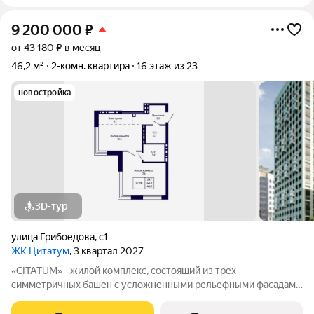
9 200 000
₽
от 43 180 ₽ в месяц
46,2 м²
2-комн. квартира
16 этаж из 23
новостройка
3D-тур
улица Грибоедова
,
с1
ЖК Цитатум
, 3 квартал 2027
«CITATUM» - жилой комплекс, состоящий из трех
симметричных башен с усложненными рельефными фасадами
(23, 8, 23 этажей), с единым пространством-стилобатом, в
котором расположится просторное дизайнерское лобби с