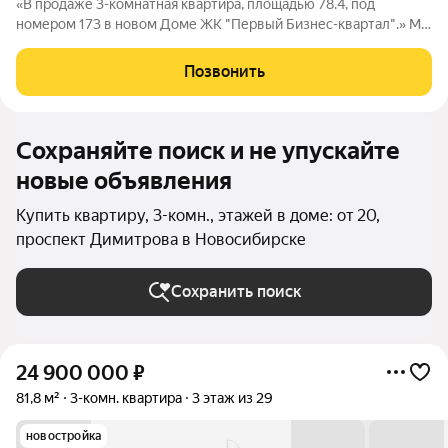
«В продаже 3-комнатная квартира, площадью 78.4, под
номером 173 в новом Доме ЖК "Первый Бизнес-квартал".» Мы
переосмысляем и полностью трансформируем пространство,
где раньше находился торговый центр ЦУМ. На его месте мы
Позвонить
строим квартал, где жилье,
Сохраняйте поиск и не упускайте
новые объявления
Купить квартиру, 3-комн., этажей в доме: от 20,
проспект Димитрова в Новосибирске
Сохранить поиск
24 900 000
₽
81,8 м²
3-комн. квартира
3 этаж из 29
новостройка