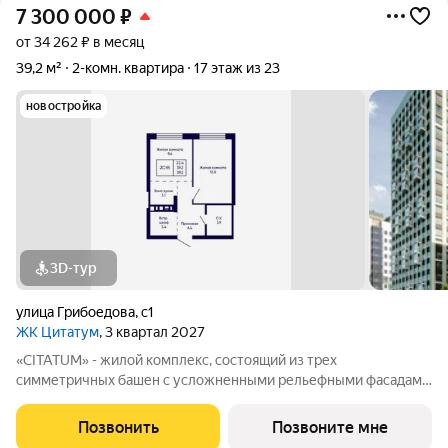
7 300 000
₽
от 34 262 ₽ в месяц
39,2 м²
2-комн. квартира
17 этаж из 23
новостройка
3D-тур
улица Грибоедова
,
с1
ЖК Цитатум
, 3 квартал 2027
«CITATUM» - жилой комплекс, состоящий из трех
симметричных башен с усложненными рельефными фасадами
(23, 8, 23 этажей), с единым пространством-стилобатом, в
котором расположится просторное дизайнерское лобби с
Позвонить
Позвоните мне
консьержем и мягкой зоной ожидания.