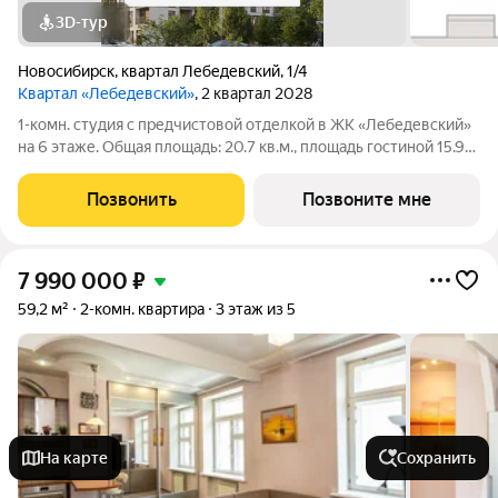
3D-тур
Новосибирск
,
квартал Лебедевский
,
1/4
Квартал «Лебедевский»
, 2 квартал 2028
1-комн. студия с предчистовой отделкой в ЖК «Лебедевский»
на 6 этаже. Общая площадь: 20.7 кв.м., площадь гостиной 15.9
кв.м., из которых 5 кв.м. выделено под кухонную зону. Все окна
выходят на одну сторону. В квартире один балкон, один
Позвонить
Позвоните мне
совмещенный
7 990 000
₽
59,2 м²
2-комн. квартира
3 этаж из 5
На карте
Сохранить