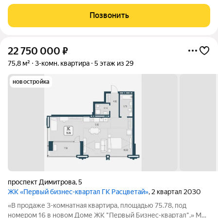
переосмысляем и полностью трансформируем пространство,
где раньше находился торговый центр ЦУМ. На его месте мы
Позвонить
строим квартал, где жилье,
22 750 000
₽
75,8 м²
3-комн. квартира
5 этаж из 29
новостройка
проспект Димитрова
,
5
ЖК «Первый бизнес-квартал ГК Расцветай»
, 2 квартал 2030
«В продаже 3-комнатная квартира, площадью 75.78, под
номером 16 в новом Доме ЖК "Первый Бизнес-квартал".» Мы