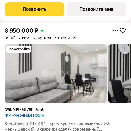
минутах от площади Калинина. Территория 9,5Га, двор-лес,
беговые дорожки 2,5 км, набережная, собственный выход к
Позвонить
Позвоните мне
пляжу с причалом. Вся
8 950 000
₽
39 м²
2-комн. квартира
7 этаж из 20
новостройка
Фабричная улица
,
65
ЖК «Чернышевский»
Код объекта: 2175194. Евро-двушка в современном ЖК
Чернышевский! B квapтиpe сделан современный