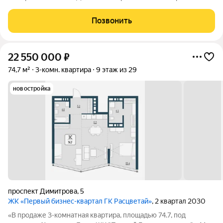
переосмысляем и полностью трансформируем пространство,
где раньше находился торговый центр ЦУМ. На его месте мы
Позвонить
строим квартал, где жилье,
22 550 000
₽
74,7 м²
3-комн. квартира
9 этаж из 29
новостройка
проспект Димитрова
,
5
ЖК «Первый бизнес-квартал ГК Расцветай»
, 2 квартал 2030
«В продаже 3-комнатная квартира, площадью 74.7, под