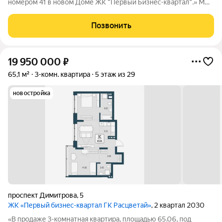
номером 41 в новом Доме ЖК "Первый Бизнес-квартал".» Мы
переосмысляем и полностью трансформируем пространство,
где раньше находился торговый центр ЦУМ. На его месте мы
Позвонить
строим квартал, где жилье,
19 950 000
₽
65,1 м²
3-комн. квартира
5 этаж из 29
новостройка
проспект Димитрова
,
5
ЖК «Первый бизнес-квартал ГК Расцветай»
, 2 квартал 2030
«В продаже 3-комнатная квартира, площадью 65.06, под