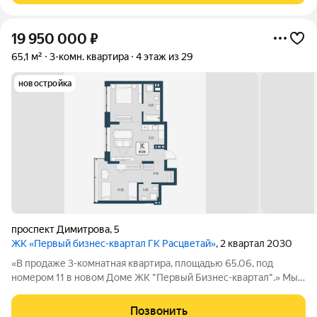
19 950 000
₽
65,1 м²
3-комн. квартира
4 этаж из 29
новостройка
проспект Димитрова
,
5
ЖК «Первый бизнес-квартал ГК Расцветай»
, 2 квартал 2030
«В продаже 3-комнатная квартира, площадью 65.06, под
номером 11 в новом Доме ЖК "Первый Бизнес-квартал".» Мы
переосмысляем и полностью трансформируем пространство,
где раньше находился торговый центр ЦУМ. На его месте мы
Позвонить