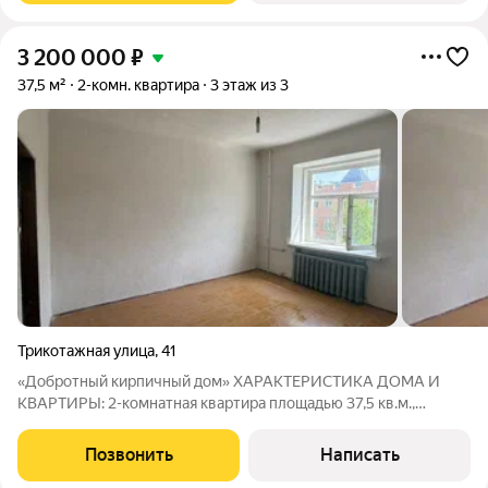
3 200 000
₽
37,5 м²
2-комн. квартира
3 этаж из 3
Трикотажная улица
,
41
«Добротный кирпичный дом» ХАРАКТЕРИСТИКА ДОМА И
КВАРТИРЫ: 2-комнатная квартира площадью 37,5 кв.м.,
расположена на 3 этаже, что обеспечивает много света и
отсутствие шума с улицы Дом - 1950 г постройки: толстые
Позвонить
Написать
кирпичные стены (хорошая тепло- и