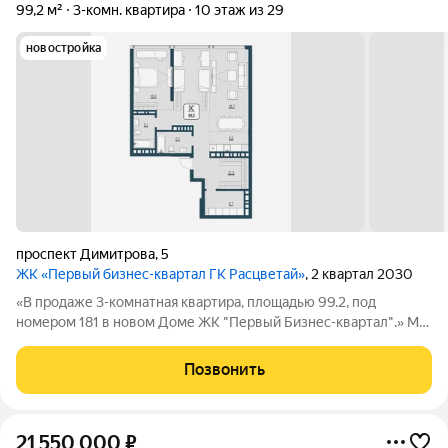
99,2 м²
3-комн. квартира
10 этаж из 29
новостройка
проспект Димитрова
,
5
ЖК «Первый бизнес-квартал ГК Расцветай»
, 2 квартал 2030
«В продаже 3-комнатная квартира, площадью 99.2, под
номером 181 в новом Доме ЖК "Первый Бизнес-квартал".» Мы
переосмысляем и полностью трансформируем пространство,
где раньше находился торговый центр ЦУМ. На его месте мы
Позвонить
строим квартал, где жилье,
21 550 000
₽