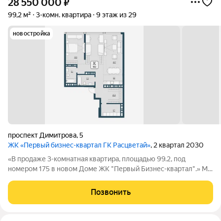
28 550 000
₽
99,2 м²
3-комн. квартира
9 этаж из 29
новостройка
проспект Димитрова
,
5
ЖК «Первый бизнес-квартал ГК Расцветай»
, 2 квартал 2030
«В продаже 3-комнатная квартира, площадью 99.2, под
номером 175 в новом Доме ЖК "Первый Бизнес-квартал".» Мы
переосмысляем и полностью трансформируем пространство,
где раньше находился торговый центр ЦУМ. На его месте мы
Позвонить
строим квартал, где жилье,