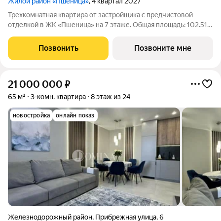
Жилой район «Пшеница»
, 4 квартал 2027
Трехкомнатная квартира от застройщика с предчистовой
отделкой в ЖК «Пшеница» на 7 этаже. Общая площадь: 102.51
кв.м., жилая: 26.09 кв.м., площадь просторной кухни-гостиной:
23.52 кв.м. Высота потолков 2.82 м. Квартира с кухней-
Позвонить
Позвоните мне
гостиной и двумя
21 000 000
₽
65 м²
3-комн. квартира
8 этаж из 24
новостройка
онлайн показ
Железнодорожный район
,
Прибрежная улица
,
6