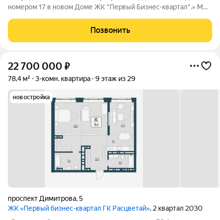
номером 17 в новом Доме ЖК "Первый Бизнес-квартал".» Мы
переосмысляем и полностью трансформируем пространство,
где раньше находился торговый центр ЦУМ. На его месте мы
Позвонить
строим квартал, где жилье,
22 700 000
₽
78,4 м²
3-комн. квартира
9 этаж из 29
новостройка
проспект Димитрова
,
5
ЖК «Первый бизнес-квартал ГК Расцветай»
, 2 квартал 2030