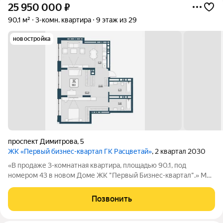
25 950 000
₽
90,1 м²
3-комн. квартира
9 этаж из 29
новостройка
проспект Димитрова
,
5
ЖК «Первый бизнес-квартал ГК Расцветай»
, 2 квартал 2030
«В продаже 3-комнатная квартира, площадью 90.1, под
номером 43 в новом Доме ЖК "Первый Бизнес-квартал".» Мы
переосмысляем и полностью трансформируем пространство,
где раньше находился торговый центр ЦУМ. На его месте мы
Позвонить
строим квартал, где жилье,