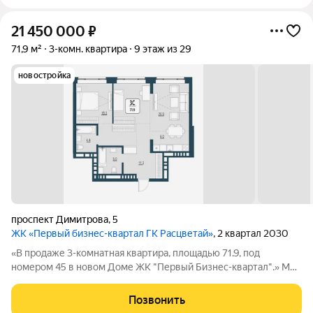
21 450 000
₽
71,9 м²
3-комн. квартира
9 этаж из 29
новостройка
проспект Димитрова
,
5
ЖК «Первый бизнес-квартал ГК Расцветай»
, 2 квартал 2030
«В продаже 3-комнатная квартира, площадью 71.9, под
номером 45 в новом Доме ЖК "Первый Бизнес-квартал".» Мы
переосмысляем и полностью трансформируем пространство,
где раньше находился торговый центр ЦУМ. На его месте мы
Позвонить
строим квартал, где жилье,