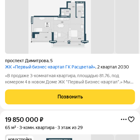
проспект Димитрова
,
5
ЖК «Первый бизнес-квартал ГК Расцветай»
, 2 квартал 2030
«В продаже 3-комнатная квартира, площадью 81.76, под
номером 4 в новом Доме ЖК "Первый Бизнес-квартал".» Мы
переосмысляем и полностью трансформируем пространство,
где раньше находился торговый центр ЦУМ. На его месте мы
Позвонить
строим квартал, где жилье,
19 850 000
₽
65 м²
3-комн. квартира
3 этаж из 29
новостройка