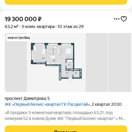
строим квартал, где жилье,
19 300 000
₽
63,2 м²
3-комн. квартира
10 этаж из 29
новостройка
проспект Димитрова
,
5
ЖК «Первый бизнес-квартал ГК Расцветай»
, 2 квартал 2030
«В продаже 3-комнатная квартира, площадью 63.21, под
номером 52 в новом Доме ЖК "Первый Бизнес-квартал".» Мы
переосмысляем и полностью трансформируем пространство,
где раньше находился торговый центр ЦУМ. На его месте мы