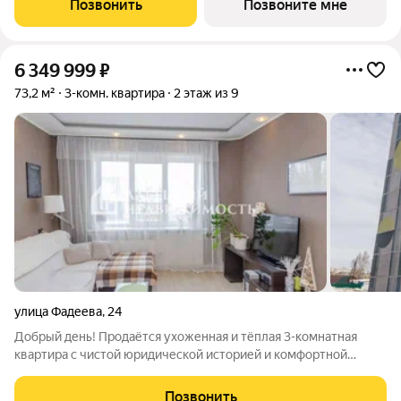
Позвонить
Позвоните мне
консьержем и мягкой зоной ожидания.
6 349 999
₽
73,2 м²
3-комн. квартира
2 этаж из 9
улица Фадеева
,
24
Добрый день! Продаётся ухоженная и тёплая 3-комнатная
квартира с чистой юридической историей и комфортной
планировкой! Продажа БЕЗ КОМИССИИ! Безопасно
юридически сопровождаем Вашу сделку , деятельность
Позвонить