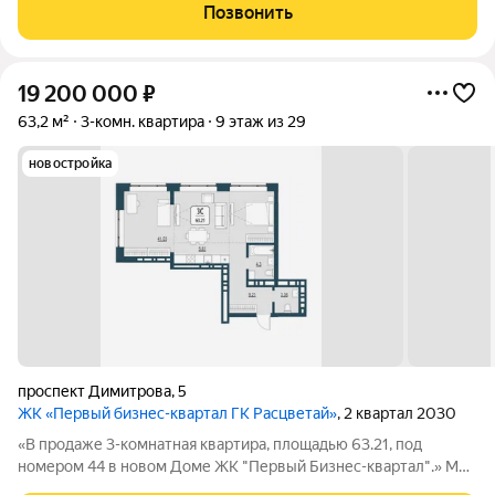
где раньше находился торговый центр ЦУМ. На его месте мы
Позвонить
строим квартал, где жилье,
19 200 000
₽
63,2 м²
3-комн. квартира
9 этаж из 29
новостройка
проспект Димитрова
,
5
ЖК «Первый бизнес-квартал ГК Расцветай»
, 2 квартал 2030
«В продаже 3-комнатная квартира, площадью 63.21, под
номером 44 в новом Доме ЖК "Первый Бизнес-квартал".» Мы
переосмысляем и полностью трансформируем пространство,