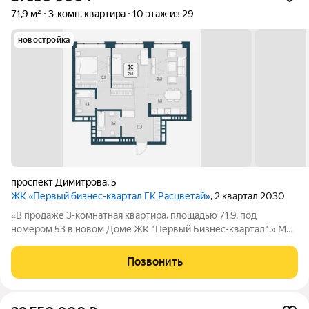
71,9 м²
3-комн. квартира
10 этаж из 29
новостройка
проспект Димитрова
,
5
ЖК «Первый бизнес-квартал ГК Расцветай»
, 2 квартал 2030
«В продаже 3-комнатная квартира, площадью 71.9, под
номером 53 в новом Доме ЖК "Первый Бизнес-квартал".» Мы
переосмысляем и полностью трансформируем пространство,
где раньше находился торговый центр ЦУМ. На его месте мы
Позвонить
строим квартал, где жилье,