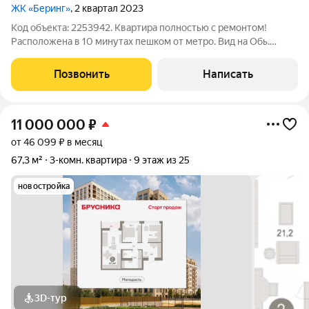
ЖК «Беринг»
, 2 квартал 2023
Код объекта: 2253942. Квартира полностью с ремонтом!
Расположена в 10 минутах пешком от метро. Вид на Обь.
Закрытая территория, консьерж, видеонаблюдение. Квартира
с двумя спальнями, большой кухней-гостиной, гардеробной,
Позвонить
Написать
постирочной! Установлены два
11 000 000
₽
от 46 099 ₽ в месяц
67,3 м²
3-комн. квартира
9 этаж из 25
новостройка
3D-тур