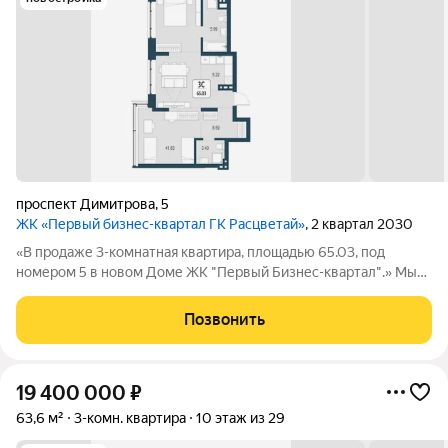
проспект Димитрова
,
5
ЖК «Первый бизнес-квартал ГК Расцветай»
, 2 квартал 2030
«В продаже 3-комнатная квартира, площадью 65.03, под
номером 5 в новом Доме ЖК "Первый Бизнес-квартал".» Мы
переосмысляем и полностью трансформируем пространство,
где раньше находился торговый центр ЦУМ. На его месте мы
Позвонить
строим квартал, где жилье,
19 400 000
₽
63,6 м²
3-комн. квартира
10 этаж из 29