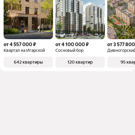
от 4 557 000 ₽
от 4 100 000 ₽
от 3 577 800
Квартал на Игарской
Сосновый бор
Дивногорски
642 квартиры
120 квартир
95 ква