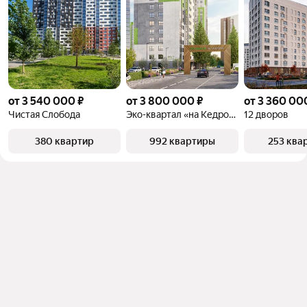
от 3 540 000 ₽
от 3 800 000 ₽
от 3 360 00
Чистая Слобода
Эко-квартал «на Кедровой»
12 дворов
380 квартир
992 квартиры
253 ква