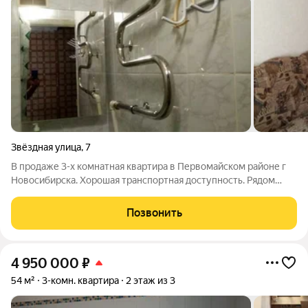
Звёздная улица
,
7
В продаже 3-х комнатная квартира в Первомайском районе г
Новосибирска. Хорошая транспортная доступность. Рядом
железнодорожная станция и остановка общественного
транспорта. Рядом лес, магазин, школа, пункт выдачи Озон,
Позвонить
аптека и др. Подходит под любые
4 950 000
₽
54 м²
3-комн. квартира
2 этаж из 3