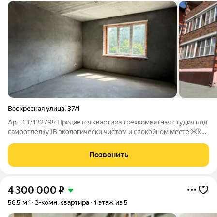
Воскресная улица
,
37/1
Арт. 137132795 Продается квартира трехкомнатная студия под
самоотделку !В экологически чистом и спокойном месте ЖК
Лесном! Закрытая территория Под видеонаблюдением ,нет
проблем с парковочными местами ! детская площадка
Позвонить
автономная котельная - что
4 300 000
₽
58,5 м²
3-комн. квартира
1 этаж из 5