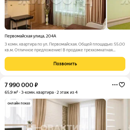
Первомайская улица
,
204А
3 комн. квартира по ул. Первомайская. Общей площадью: 55.00
кв.м. Отличное предложение! В продаже трехкомнатная
квартира в кирпичном доме, неподалеку от мкр. Весенний.
Комфортный высокий этаж. В квартире сделан качественный
Позвонить
ремонт: натяжные потолки,
7 990 000
₽
65,9 м²
3-комн. квартира
2 этаж из 4
онлайн показ