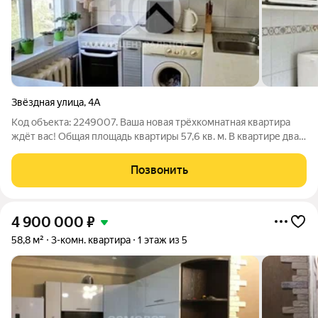
Звёздная улица
,
4А
Код объекта: 2249007. Ваша новая трёхкомнатная квартира
ждёт вас! Общая площадь квартиры 57,6 кв. м. В квартире два
раздельных санузла, что является большим преимуществом
для семей. Комнаты изолированы, окна выходят на улицу и во
Позвонить
двор. Также есть
4 900 000
₽
58,8 м²
3-комн. квартира
1 этаж из 5