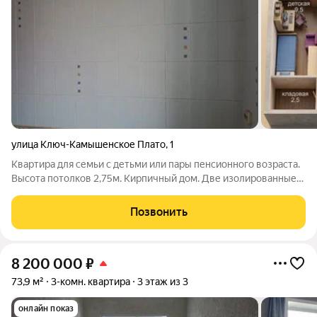
улица Ключ-Камышенское Плато
,
1
Квартира для семьи с детьми или пары пенсионного возраста.
Высота потолков 2,75м. Кирпичный дом. Две изолированные
спальни, 9,5 кв.м. и 9,8 кв.м. Большой зал 16,9 кв.м., где можно
организовать дополнительное спальное место. Вместительная
Позвонить
кладовая 2,5
8 200 000
₽
73,9 м²
3-комн. квартира
3 этаж из 3
онлайн показ