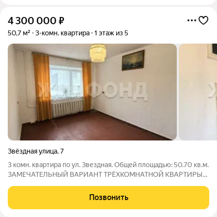
4 300 000
₽
50,7 м²
3-комн. квартира
1 этаж из 5
Звёздная улица
,
7
3 комн. квартира по ул. Звездная. Общей площадью: 50.70 кв.м.
ЗАМЕЧАТЕЛЬНЫЙ ВАРИАНТ ТРЁХКОМНАТНОЙ КВАРТИРЫ
ПО ПРИВЛЕКАТЕЛЬНОЙ ЦЕНЕ! В ЧИСТОЙ ПРОДАЖЕ, БЕЗ
НЮАНСОВ! Просторная, уютная и очень теплая квартира.
Позвонить
Доброжелательные соседи. Вокруг дома