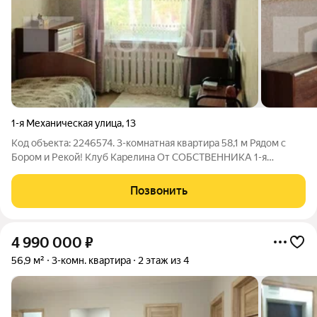
1-я Механическая улица
,
13
Код объекта: 2246574. 3-комнатная квартира 58,1 м Рядом с
Бором и Рекой! Клуб Карелина От СОБСТВЕННИКА 1-я
Механическая, 13 Просторная «трёшка» у соснового бора и
спортивного центра тишина, природа и доступная цена!
Позвонить
Продается уютная
4 990 000
₽
56,9 м²
3-комн. квартира
2 этаж из 4