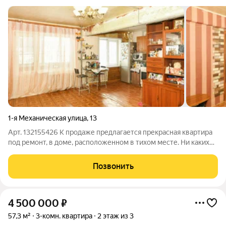
1-я Механическая улица
,
13
Арт. 132155426 К продаже предлагается прекрасная квартира
под ремонт, в доме, расположенном в тихом месте. Ни каких
обременений, маткап в покупке не использовался. Звоните,
ответим на все Ваши вопросы. Отдельно оплачивается
Позвонить
комиссия покупателем.
4 500 000
₽
57,3 м²
3-комн. квартира
2 этаж из 3