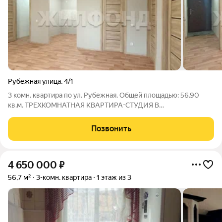
Рубежная улица
,
4/1
3 комн. квартира по ул. Рубежная. Общей площадью: 56.90
кв.м. ТРЕХКОМНАТНАЯ КВАРТИРА-СТУДИЯ В
ЭКОЛОГИЧЕСКИ ЧИСТОМ РАЙОНЕ!! Очень уютная и светлая!
В ней Вы будете чувствовать себя свободно и комфортно!
Позвонить
Просторная кухня-гостиная с красивым видом из
4 650 000
₽
56,7 м²
3-комн. квартира
1 этаж из 3