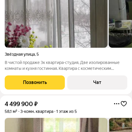
Звёздная улица
,
5
В чистой продаже 3к квартира-студия, Две изолированные
комнаты и кухня гостинная. Квартира с косметическим
ремонтом. Инфакструктура развита, рядом все что нужно для
конфортной жизни. Школа, детский сад, магазины, аптека,
Позвонить
Чат
почта, Остановка
4 499 900
₽
58,1 м²
3-комн. квартира
1 этаж из 5