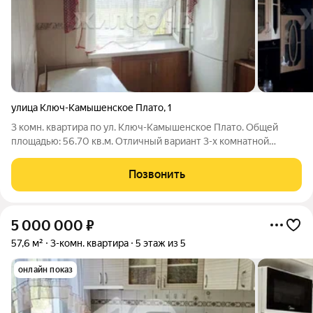
улица Ключ-Камышенское Плато
,
1
3 комн. квартира по ул. Ключ-Камышенское Плато. Общей
площадью: 56.70 кв.м. Отличный вариант 3-х комнатной
квартиры по привлекательной цене в кирпичном доме!! В
квартире сделан ремонт, пластиковые окна, на полу линолеум,
Позвонить
в санузле кафель, можно
5 000 000
₽
57,6 м²
3-комн. квартира
5 этаж из 5
онлайн показ