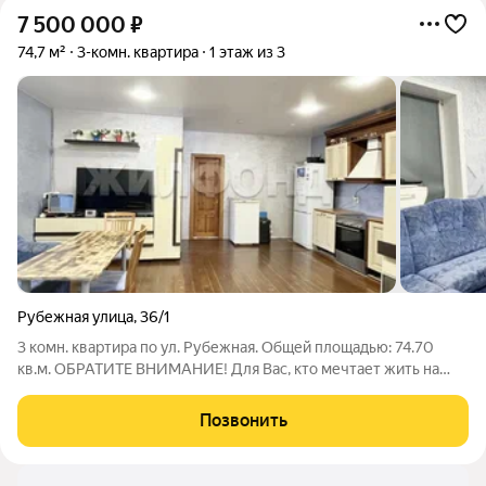
7 500 000
₽
74,7 м²
3-комн. квартира
1 этаж из 3
Рубежная улица
,
36/1
3 комн. квартира по ул. Рубежная. Общей площадью: 74.70
кв.м. ОБРАТИТЕ ВНИМАНИЕ! Для Вас, кто мечтает жить на
природе, но с городской инфраструктурой рядом! Прекрасный
объект с отдельным входом в малоэтажном доме. Общая
Позвонить
площадь квартиры составляет 75