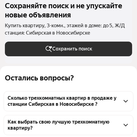
Сохраняйте поиск и не упускайте
новые объявления
Купить квартиру, 3-комн., этажей в доме: до 5, Ж/Д
станция: Сибирская в Новосибирске
Сохранить поиск
Остались вопросы?
Сколько трехкомнатных квартир в продаже у
станции Сибирская в Новосибирске ?
На Яндекс Недвижимости в продаже у станции 
Сибирская в Новосибирске 26 трехкомнатных 
Как выбрать свою лучшую трехкомнатную
квартиру?
квартир, из них 26 объявлений от агентств