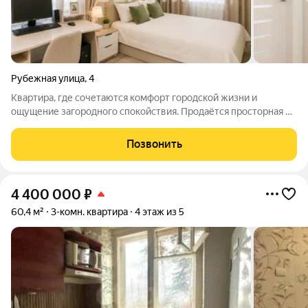
Рубежная улица
,
4
Квартира, где сочетаются комфорт городской жизни и
ощущение загородного спокойствия. Продаётся просторная 3-
комнатная квартира площадью 65,9 м в малоэтажном
кирпичном доме по адресу: Новосибирск, Кировский район, ул.
Позвонить
Рубежная, 4 комфортный 2 этаж
4 400 000
₽
60,4 м²
3-комн. квартира
4 этаж из 5