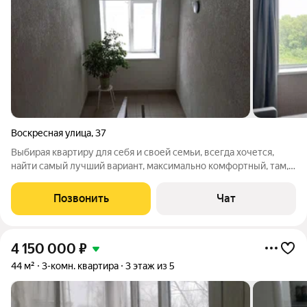
Воскресная улица
,
37
Выбирая квартиру для себя и своей семьи, всегда хочется,
найти самый лучший вариант, максимально комфортный, там,
где Вам будет хорошо, поэтому не закрывайте эту ссылку, а
позвоните, назначьте время и приезжайте посмотреть!
Позвонить
Чат
Давайте расскажу, что Вы
4 150 000
₽
44 м²
3-комн. квартира
3 этаж из 5