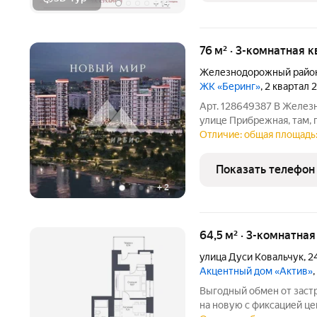
+
14
76 м² · 3-комнатная к
Железнодорожный райо
ЖК «Беринг»
, 2 квартал 
Арт. 128649387 В Желез
улице Прибрежная, там, 
«Беринг», организовано 
Отличие: общая площадь:
Инфраструктура жилого 
множества
Показать телефон
+
2
64,5 м² · 3-комнатна
улица Дуси Ковальчук
,
2
Акцентный дом «Актив»
Выгодный обмен от застройщика услуга обмена
на новую с фиксацией цены 