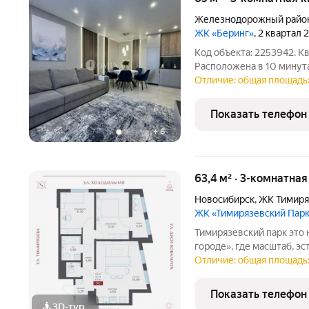
Железнодорожный райо
ЖК «Беринг»
, 2 квартал 
Код объекта: 2253942. К
Расположена в 10 минута
территория, консьерж, 
Отличие: общая площадь:
спальнями, большой кухн
Установлены два
Показать телефон
+
6
63,4 м² · 3-комнатна
Новосибирск
,
ЖК Тимиря
ЖК «Тимирязевский Пар
Тимирязевский парк это новое воплощение концепции «город в
городе», где масштаб, э
уникальный баланс жизн
Отличие: общая площадь:
коммерческую, социальн
продуманной среде Лок
Показать телефон
3D-тур