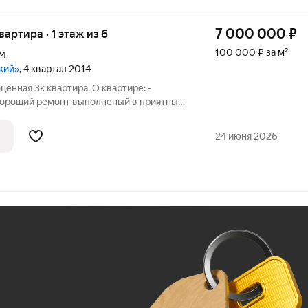
7 000 000
₽
вартира · 1 этаж из 6
100 000 ₽ за м²
/4
кий»
, 4 квартал 2014
енная 3к квартира. О квартире: -
Хороший ремонт выполненый в приятных,
торная кухня-гостиная 16м2 - Натяжные
чественные межкомнатные двери -
24 июня 2026
Ж