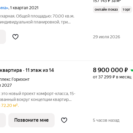
157 143 ₽ за м²
ина»
, 1 квартал 2021
онлайн показ
торг
Сухарная. Общей площадью: 70.00 кв.м.
 индивидуальной планировкой, три
и кухня гостиная, две комнаты имеют
он открывается потрясающий вид на реку
29 июля 2026
8 900 000
₽
 квартира · 11 этаж из 14
от 37 299 ₽ в месяц
плекс Горизонт
ал 2027
5-
ованный вокруг концепции квартир
е каждая планировка рассчитывалась
 72.20 м².
ходя из сценариев будущего
Позвоните мне
5 часов назад