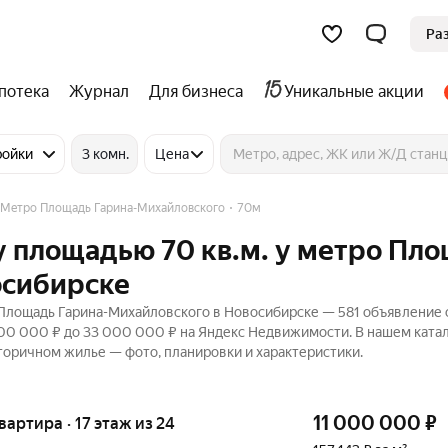
Ра
потека
Журнал
Для бизнеса
Уникальные акции
ройки
3 комн.
Цена
Метро Площадь Гарина-Михайловского
70м
у площадью 70 кв.м. у метро Пл
осибирске
 Площадь Гарина-Михайловского в Новосибирске — 581 объявление 
 200 000 ₽ до 33 000 000 ₽ на Яндекс Недвижимости. В нашем ката
торичном жилье — фото, планировки и характеристики.
11 000 000
₽
квартира · 17 этаж из 24