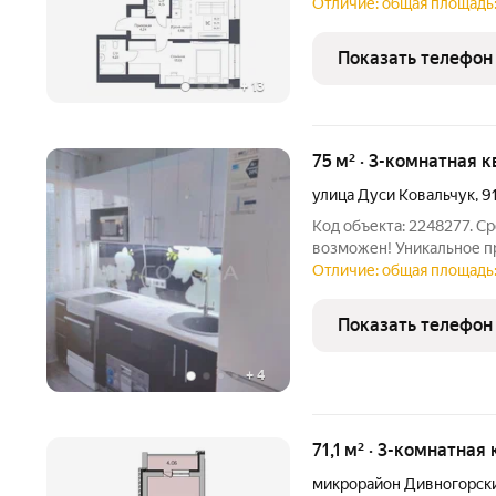
на ваши вопросы и помо
Отличие: общая площадь: 
покупки. Продается 3-ко
Квартира
Показать телефон
+
13
75 м² · 3-комнатная к
улица Дуси Ковальчук
,
9
Код объекта: 2248277. С
возможен! Уникальное 
Новосибирска: просторна
Отличие: общая площадь:
Ковальчук, 91. Этот объект идеальный выбор для тех, кто 
комфорт и
Показать телефон
+
4
71,1 м² · 3-комнатная
микрорайон Дивногорск