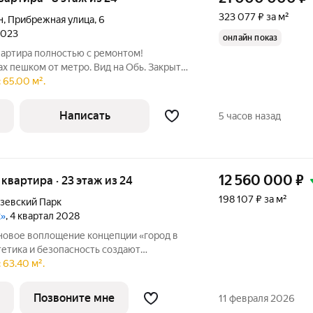
323 077 ₽ за м²
н
,
Прибрежная улица
,
6
2023
онлайн показ
вартира полностью с ремонтом!
х пешком от метро. Вид на Обь. Закрытая
видеонаблюдение. Квартира с двумя
 65.00 м².
ей-гостиной, гардеробной, постирочной!
Написать
5 часов назад
12 560 000
₽
я квартира · 23 этаж из 24
198 107 ₽ за м²
зевский Парк
к»
, 4 квартал 2028
стетика и безопасность создают
и. Проект объединяет жилую,
 63.40 м².
ую инфраструктуру в единой
ация
Позвоните мне
11 февраля 2026