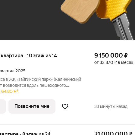
До 100 тыс. ₽
9 150 000
₽
я квартира · 10 этаж из 14
от 32 870 ₽ в месяц
 квартал 2025
са в ЖК «Тайгинский парк» (Калининский
кт возводится вдоль пешеходного
упности - выход к парку и озеру. Дом
 64.80 м².
кций переменной этажности (14 и 9
Позвоните мне
33 минуты назад
21 000 000
₽
квартира · 8 этаж из 24