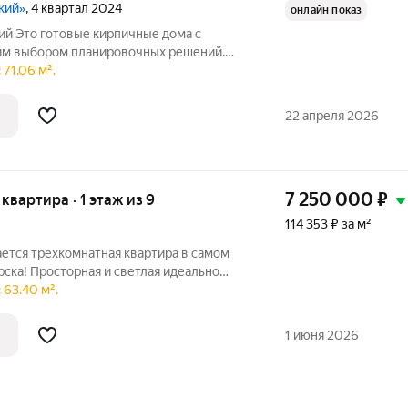
кий»
, 4 квартал 2024
онлайн показ
й Это готовые кирпичные дома с
им выбором планировочных решений.
ключ или под самоотделку - на ваш
71.06 м².
орные детские и спортивные площадки с
22 апреля 2026
7 250 000
₽
 квартира · 1 этаж из 9
114 353 ₽ за м²
ется трехкомнатная квартира в самом
ска! Просторная и светлая идеально
 вашей семьи. В квартире три комнаты и
 63.40 м².
льный санузел, лоджия. Все комнаты
1 июня 2026