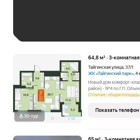
До 30 тыс. ₽
До 50 тыс. ₽
До 70 тыс. ₽
Больше 100 тыс. ₽
64,8 м² · 3-комнатна
Тайгинская улица
,
37/1
ЖК «Тайгинский парк»
, 4
Новый дом комфорт-клас
район) - №4 по ГП. Объе
бульвара. В шаговой дост
Отличие: общая площадь:
состоит из двух блок-се
этажей). Для
Показать телефон
3D-тур
+
16
65 м² · 3-комнатная 