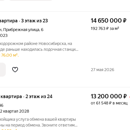
14 650 000
₽
вартира · 3 этаж из 23
192 763 ₽ за м²
н
,
Прибрежная улица
,
6
2023
нодорожном районе Новосибирска, на
где раньше находилась лодочная станция
возведение нового жилого комплекса.
 76.00 м².
комплекса включает в себя наличие
27 мая 2026
13 200 000
₽
я квартира · 2 этаж из 24
от 61 548 ₽ в месяц
46
, 2 квартал 2028
 вашей квартиры
на период обмена. Звоните ответим