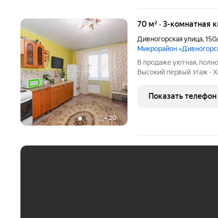
70 м² · 3-комнатная к
Дивногорская улица
,
150
Микрорайон «Дивногорс
В продаже уютная, полноц
Высокий первый этаж - 
постельных тонах - Прос
потолки - Ламинат - Ка
Показать телефон
Приятные соседи -
+
20
ЕЖЕМЕСЯЧНЫЙ ПЛАТЁ