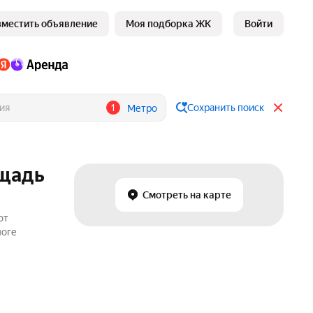
зместить объявление
Моя подборка ЖК
Войти
1
Сохранить поиск
Метро
ощадь
Смотреть на карте
от
логе