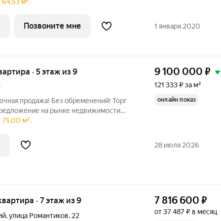
жем рассчитать самый выгодный вариант
64.53 м².
мн. студия с предчистовой отделкой.
Позвоните мне
1 января 2020
9 100 000
₽
вартира · 5 этаж из 9
121 333 ₽ за м²
1
онлайн показ
рочная продажа! Без обременений! Торг
предложение на рынке недвижимости
я трёхкомнатная квартира на улице Дуси
 75.00 м².
ценит
28 июля 2026
7 816 600
₽
 квартира · 7 этаж из 9
от 37 487 ₽ в месяц
ий
,
улица Романтиков
,
22