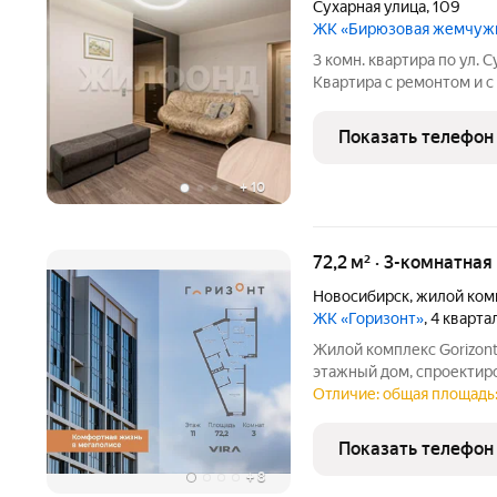
Сухарная улица
,
109
ЖК «Бирюзовая жемчуж
3 комн. квартира по ул. 
Квартира с ремонтом и с
изолированные комнаты 
свои гардеробные. Из ок
Показать телефон
и лес.
+
10
72,2 м² · 3-комнатная
Новосибирск
,
жилой ком
ЖК «Горизонт»
, 4 кварт
Жилой комплекс Gorizont это новый проект комфорт-класса, 1
этажный дом, спроектир
«разумного формата», гд
Отличие: общая площадь:
экспертами компании ис
использования целевой
Показать телефон
+
8