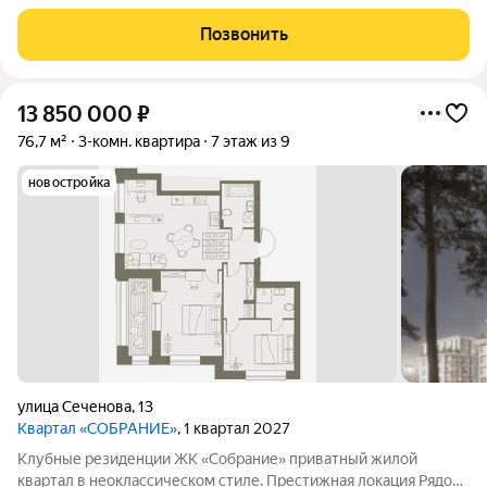
с Мочищенским и Дачным шоссе. В 15 минутах от центра
города. Неоклассика Современный, элегантных классический
Позвонить
архитектурный стиль. Клубный
13 850 000
₽
76,7 м²
3-комн. квартира
7 этаж из 9
новостройка
улица Сеченова
,
13
Квартал «СОБРАНИЕ»
, 1 квартал 2027
Клубные резиденции ЖК «Собрание» приватный жилой
квартал в неоклассическом стиле. Престижная локация Рядом