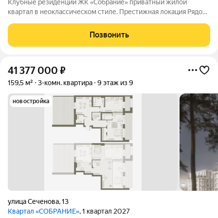
Клубные резиденции ЖК «Собрание» приватный жилой
квартал в неоклассическом стиле. Престижная локация Рядом
с Мочищенским и Дачным шоссе. В 15 минутах от центра
города. Неоклассика Современный, элегантных классический
Позвонить
архитектурный стиль. Клубный
41 377 000
₽
159,5 м²
3-комн. квартира
9 этаж из 9
новостройка
улица Сеченова
,
13
Квартал «СОБРАНИЕ»
, 1 квартал 2027