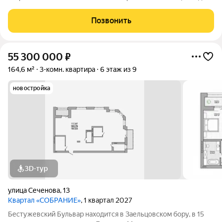
с Мочищенским и Дачным шоссе. В 15 минутах от центра
города. Неоклассика Современный, элегантных классический
Позвонить
архитектурный стиль. Клубный
55 300 000
₽
164,6 м²
3-комн. квартира
6 этаж из 9
новостройка
3D-тур
улица Сеченова
,
13
Квартал «СОБРАНИЕ»
, 1 квартал 2027
Бестужевский Бульвар находится в Заельцовском бору, в 15