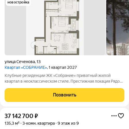
новостройка
улица Сеченова
,
13
Квартал «СОБРАНИЕ»
, 1 квартал 2027
Клубные резиденции ЖК «Собрание» приватный жилой
квартал в неоклассическом стиле. Престижная локация Рядом
с Мочищенским и Дачным шоссе. В 15 минутах от центра
города. Неоклассика Современный, элегантных классический
Позвонить
архитектурный стиль. Клубный
37 142 700
₽
135,3 м²
3-комн. квартира
9 этаж из 9