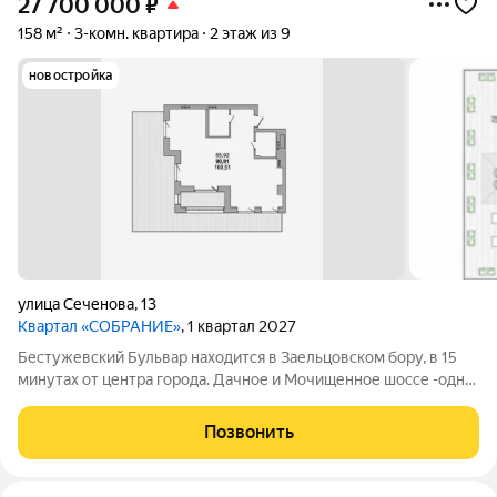
27 700 000
₽
158 м²
3-комн. квартира
2 этаж из 9
новостройка
улица Сеченова
,
13
Квартал «СОБРАНИЕ»
, 1 квартал 2027
Бестужевский Бульвар находится в Заельцовском бору, в 15
минутах от центра города. Дачное и Мочищенное шоссе -одни
из самых престижных загородных направлений. Чистейший
воздух, абсолютная тишина, освещенные тропинки в
Позвонить
реликтовом бору для неспешных