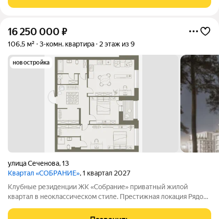
реликтовом бору для неспешных
16 250 000
₽
106,5 м²
3-комн. квартира
2 этаж из 9
новостройка
улица Сеченова
,
13
Квартал «СОБРАНИЕ»
, 1 квартал 2027
Клубные резиденции ЖК «Собрание» приватный жилой
квартал в неоклассическом стиле. Престижная локация Рядом
с Мочищенским и Дачным шоссе. В 15 минутах от центра
города. Неоклассика Современный, элегантных классический