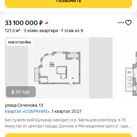
Позвонить
архитектурный стиль. Клубный
33 100 000
₽
127,3 м²
3-комн. квартира
7 этаж из 9
новостройка
3D-тур
улица Сеченова
,
13
Квартал «СОБРАНИЕ»
, 1 квартал 2027
Бестужевский Бульвар находится в Заельцовском бору, в 15
минутах от центра города. Дачное и Мочищенное шоссе -одни
из самых престижных загородных направлений. Чистейший