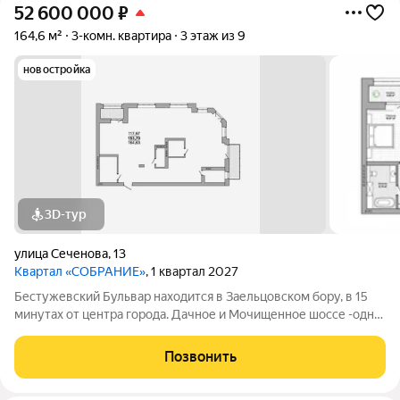
52 600 000
₽
164,6 м²
3-комн. квартира
3 этаж из 9
новостройка
3D-тур
улица Сеченова
,
13
Квартал «СОБРАНИЕ»
, 1 квартал 2027
Бестужевский Бульвар находится в Заельцовском бору, в 15
минутах от центра города. Дачное и Мочищенное шоссе -одни
из самых престижных загородных направлений. Чистейший
воздух, абсолютная тишина, освещенные тропинки в
Позвонить
реликтовом бору для неспешных