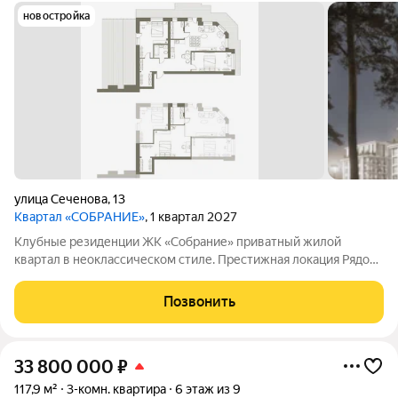
новостройка
улица Сеченова
,
13
Квартал «СОБРАНИЕ»
, 1 квартал 2027
Клубные резиденции ЖК «Собрание» приватный жилой
квартал в неоклассическом стиле. Престижная локация Рядом
с Мочищенским и Дачным шоссе. В 15 минутах от центра
города. Неоклассика Современный, элегантных классический
Позвонить
архитектурный стиль. Клубный
33 800 000
₽
117,9 м²
3-комн. квартира
6 этаж из 9