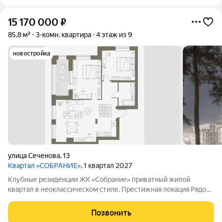
15 170 000
₽
85,8 м²
3-комн. квартира
4 этаж из 9
новостройка
улица Сеченова
,
13
Квартал «СОБРАНИЕ»
, 1 квартал 2027
Клубные резиденции ЖК «Собрание» приватный жилой
квартал в неоклассическом стиле. Престижная локация Рядом
с Мочищенским и Дачным шоссе. В 15 минутах от центра
города. Неоклассика Современный, элегантных классический
Позвонить
архитектурный стиль. Клубный