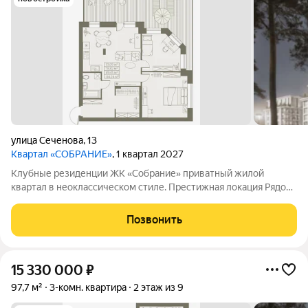
улица Сеченова
,
13
Квартал «СОБРАНИЕ»
, 1 квартал 2027
Клубные резиденции ЖК «Собрание» приватный жилой
квартал в неоклассическом стиле. Престижная локация Рядом
с Мочищенским и Дачным шоссе. В 15 минутах от центра
города. Неоклассика Современный, элегантных классический
Позвонить
архитектурный стиль. Клубный
15 330 000
₽
97,7 м²
3-комн. квартира
2 этаж из 9