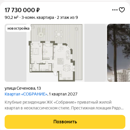
17 730 000
₽
90,2 м²
3-комн. квартира
2 этаж из 9
новостройка
улица Сеченова
,
13
Квартал «СОБРАНИЕ»
, 1 квартал 2027
Клубные резиденции ЖК «Собрание» приватный жилой
квартал в неоклассическом стиле. Престижная локация Рядом
с Мочищенским и Дачным шоссе. В 15 минутах от центра
города. Неоклассика Современный, элегантных классический
Позвонить
архитектурный стиль. Клубный