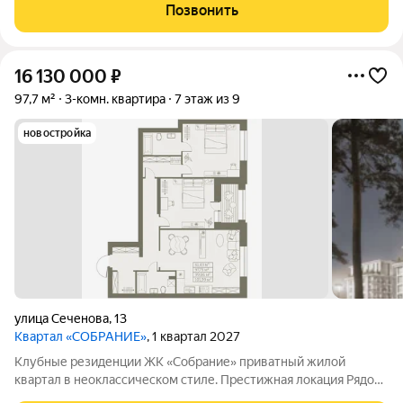
воздух, абсолютная тишина, освещенные тропинки в
Позвонить
реликтовом бору для неспешных
16 130 000
₽
97,7 м²
3-комн. квартира
7 этаж из 9
новостройка
улица Сеченова
,
13
Квартал «СОБРАНИЕ»
, 1 квартал 2027
Клубные резиденции ЖК «Собрание» приватный жилой
квартал в неоклассическом стиле. Престижная локация Рядом
с Мочищенским и Дачным шоссе. В 15 минутах от центра