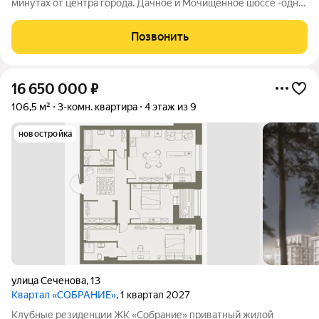
минутах от центра города. Дачное и Мочищенное шоссе -одни
из самых престижных загородных направлений. Чистейший
воздух, абсолютная тишина, освещенные тропинки в
Позвонить
реликтовом бору для неспешных
16 650 000
₽
106,5 м²
3-комн. квартира
4 этаж из 9
новостройка
улица Сеченова
,
13
Квартал «СОБРАНИЕ»
, 1 квартал 2027
Клубные резиденции ЖК «Собрание» приватный жилой