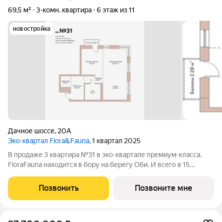
69,5 м²
3-комн. квартира
6 этаж из 11
новостройка
Дачное шоссе
,
20А
Эко-квартал Flora&Fauna
, 1 квартал 2025
В продаже 3 квартира №31 в эко-квартале премиум-класса.
FloraFauna находится в бору на берегу Оби. И всего в 15
минутах от площади Калинина. Территория 9,5Га, двор-лес,
беговые дорожки 2,5 км, набережная, собственный выход к
Позвонить
Позвоните мне
пляжу с причалом. Вся