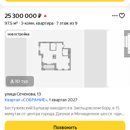
25 300 000
₽
97,5 м²
3-комн. квартира
7 этаж из 9
новостройка
3D-тур
улица Сеченова
,
13
Квартал «СОБРАНИЕ»
, 1 квартал 2027
Бестужевский Бульвар находится в Заельцовском бору, в 15
минутах от центра города. Дачное и Мочищенное шоссе -одни
из самых престижных загородных направлений. Чистейший
воздух, абсолютная тишина, освещенные тропинки в
Позвонить