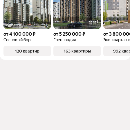
от 4 100 000 ₽
от 5 250 000 ₽
от 3 800 00
Сосновый бор
Гренландия
120 квартир
163 квартиры
992 ква