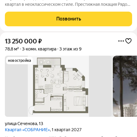
квартал в неоклассическом стиле. Престижная локация Рядом
с Мочищенским и Дачным шоссе. В 15 минутах от центра
города. Неоклассика Современный, элегантных классический
Позвонить
архитектурный стиль. Клубный
13 250 000
₽
78,8 м²
3-комн. квартира
3 этаж из 9
новостройка
улица Сеченова
,
13
Квартал «СОБРАНИЕ»
, 1 квартал 2027