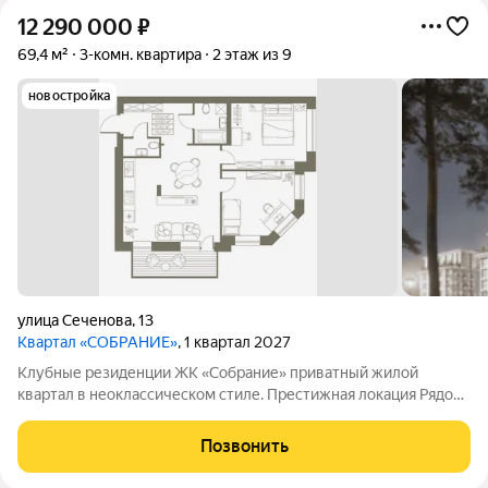
12 290 000
₽
69,4 м²
3-комн. квартира
2 этаж из 9
новостройка
улица Сеченова
,
13
Квартал «СОБРАНИЕ»
, 1 квартал 2027
Клубные резиденции ЖК «Собрание» приватный жилой
квартал в неоклассическом стиле. Престижная локация Рядом
с Мочищенским и Дачным шоссе. В 15 минутах от центра
города. Неоклассика Современный, элегантных классический
Позвонить
архитектурный стиль. Клубный