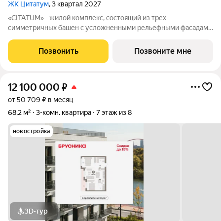
ЖК Цитатум
, 3 квартал 2027
«CITATUM» - жилой комплекс, состоящий из трех
симметричных башен с усложненными рельефными фасадами
(23, 8, 23 этажей), с единым пространством-стилобатом, в
котором расположится просторное дизайнерское лобби с
Позвонить
Позвоните мне
консьержем и мягкой зоной ожидания.
12 100 000
₽
от 50 709 ₽ в месяц
68,2 м²
3-комн. квартира
7 этаж из 8
новостройка
3D-тур