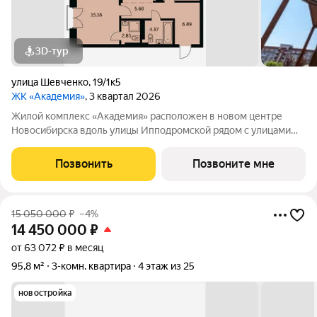
3D-тур
улица Шевченко
,
19/1к5
ЖК «Академия»
, 3 квартал 2026
Жилой комплекс «Академия» расположен в новом центре
Новосибирска вдоль улицы Ипподромской рядом с улицами
Кирова и Шевченко. Раньше здесь не было застройки, место
имеет чистую ауру. А в последние годы эта локация активно
Позвонить
Позвоните мне
развивается, превращаясь в
15 050 000
₽
–4%
14 450 000
₽
от 63 072 ₽ в месяц
95,8 м²
3-комн. квартира
4 этаж из 25
новостройка