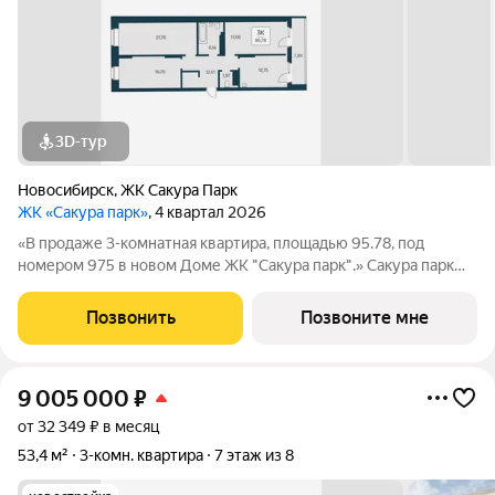
3D-тур
Новосибирск
,
ЖК Сакура Парк
ЖК «Сакура парк»
, 4 квартал 2026
«В продаже 3-комнатная квартира, площадью 95.78, под
номером 975 в новом Доме ЖК "Сакура парк".» Сакура парк
это квартал из трех 25-этажных домов комфорт-класса,
расположенный в новом центре, в шаговой доступности от
Позвонить
Позвоните мне
станции метро «Октябрьская».
9 005 000
₽
от 32 349 ₽ в месяц
53,4 м²
3-комн. квартира
7 этаж из 8