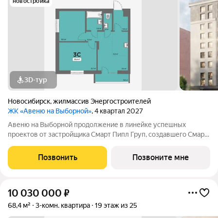
новостройка
3D-тур
Новосибирск
,
жилмассив Энергостроителей
ЖК «Авеню на Выборной»
, 4 квартал 2027
Авеню на Выборной продолжение в линейке успешных
проектов от застройщика Смарт Пипл Груп, создавшего Смарт
Парк на Воинской и Смарт Авеню на Кирова. Новый 8-этажный
дом комфорт-класса рассчитан всего на 91 семью.
Позвонить
Позвоните мне
Пространство организовано так, чтобы
10 030 000
₽
68,4 м²
3-комн. квартира
19 этаж из 25