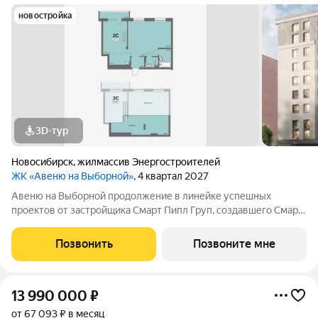
новостройка
3D-тур
Новосибирск
,
жилмассив Энергостроителей
ЖК «Авеню на Выборной»
, 4 квартал 2027
Авеню на Выборной продолжение в линейке успешных
проектов от застройщика Смарт Пипл Груп, создавшего Смарт
Парк на Воинской и Смарт Авеню на Кирова. Новый 8-этажный
дом комфорт-класса рассчитан всего на 91 семью.
Позвонить
Позвоните мне
Пространство организовано так, чтобы
13 990 000
₽
от 67 093 ₽ в месяц