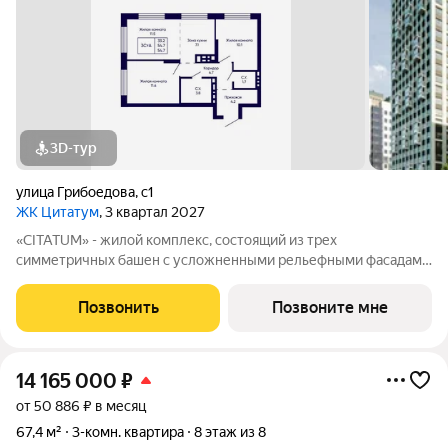
3D-тур
улица Грибоедова
,
с1
ЖК Цитатум
, 3 квартал 2027
«CITATUM» - жилой комплекс, состоящий из трех
симметричных башен с усложненными рельефными фасадами
(23, 8, 23 этажей), с единым пространством-стилобатом, в
котором расположится просторное дизайнерское лобби с
Позвонить
Позвоните мне
консьержем и мягкой зоной ожидания.
14 165 000
₽
от 50 886 ₽ в месяц
67,4 м²
3-комн. квартира
8 этаж из 8