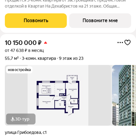
Продается 3-комн. квартира от застройщика с предчистовой
отделкой в Квартал На Декабристов на 21 этаже. Общая
площадь: 148.1 кв.м., жилая: 74.74 кв.м., площадь просторной
кухни-гостиной: 46.05 кв.м. Квартира угловая, идеально
Позвонить
Позвоните мне
подойдет любителям
10 150 000
₽
от 47 638 ₽ в месяц
55,7 м²
3-комн. квартира
9 этаж из 23
новостройка
3D-тур
улица Грибоедова
,
с1