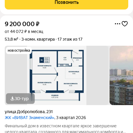
локацию. ЖК расположен в активно развивающемся районе с
Позвонить
шаговой доступностью к ключевым
9 200 000
₽
от 44 072 ₽ в месяц
53,8 м²
3-комн. квартира
17 этаж из 17
новостройка
3D-тур
улица Добролюбова
,
231
ЖК «ВИВАТ Знаменский»
, 3 квартал 2026
Финальный дом в известном квартале яркое завершение
целого квартала, созданного для максимального комфорта и