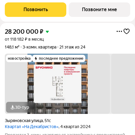
консьержем и мягкой зоной ожидания.
Позвонить
Позвоните мне
28 200 000
₽
от 118 182 ₽ в месяц
148,1 м²
3-комн. квартира
21 этаж из 24
новостройка
последнее предложение
3D-тур
Зыряновская улица
,
51с
Квартал «На Декабристов»
, 4 квартал 2024