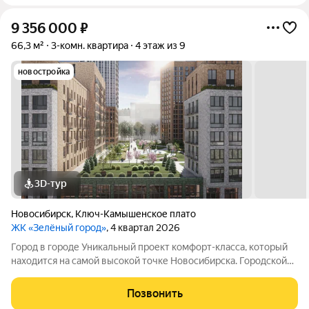
9 356 000
₽
66,3 м²
3-комн. квартира
4 этаж из 9
новостройка
3D-тур
Новосибирск
,
Ключ-Камышенское плато
ЖК «Зелёный город»
, 4 квартал 2026
Город в городе Уникальный проект комфорт-класса, который
находится на самой высокой точке Новосибирска. Городской
комфорт, современная архитектура, природа на расстоянии
вытянутой руки и панорамные виды. Концепция
Позвонить
общественных пространств