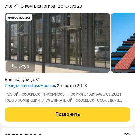
71,8 м²
3-комн. квартира
2 этаж из 29
новостройка
3D-тур
Военная улица
,
51
Резиденция «Тихомиров»
, 2 квартал 2023
Жилой небоскреб "Тихомиров" Премия Urban Awards 2021
года в номинации "Лучший жилой небоскреб" Срок сдачи
первой очереди: 1 Квартал 2023 Жилой небоскреб
«Тихомиров» это современный дом, где можно жить и
Позвонить
работать, не задумываясь о бытовых вопросах.