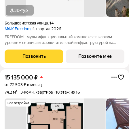
3D-тур
Большевистская улица
,
14
МФК Freedom
, 4 квартал 2026
FREEDOM - мультифункциональный комплекс с высоким
уровнем сервиса и исключительной инфраструктурой на
Михайловской набережной. Собственная инфраструктура
комплекса позволяет вести жизнь и работу просто
Позвонить
Позвоните мне
перемещаясь на лифте. В комплексе предусмотрены:
15 135 000
₽
от 72 503 ₽ в месяц
74,2 м²
3-комн. квартира
18 этаж из 16
новостройка