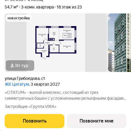
54,7 м²
3-комн. квартира
18 этаж из 23
новостройка
3D-тур
улица Грибоедова
,
с1
ЖК Цитатум
, 3 квартал 2027
«CITATUM» - жилой комплекс, состоящий из трех
симметричных башен с усложненными рельефными фасадами
(23, 8, 23 этажей), с единым пространством-стилобатом, в
Застройщик «Группа VIRA»
котором расположится просторное дизайнерское лобби с
консьержем и мягкой зоной ожидания.
Позвонить
Позвоните мне