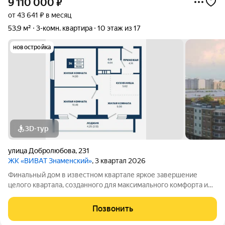
9 110 000
₽
от 43 641 ₽ в месяц
53,9 м²
3-комн. квартира
10 этаж из 17
новостройка
3D-тур
улица Добролюбова
,
231
ЖК «ВИВАТ Знаменский»
, 3 квартал 2026
Финальный дом в известном квартале яркое завершение
целого квартала, созданного для максимального комфорта и
уюта. Это дом повышенного комфорта с продуманной
благоустроенной территорией, современными зонами общего
Позвонить
пользования и панорамным