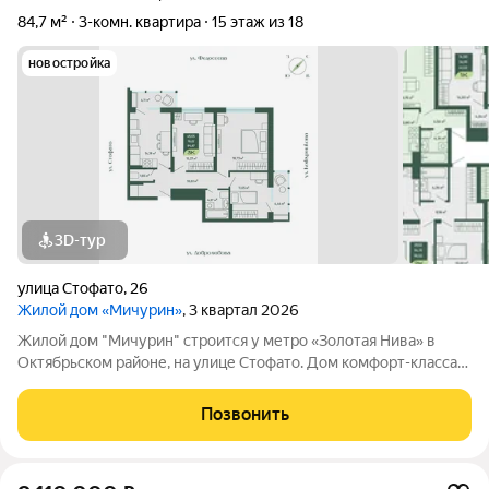
84,7 м²
3-комн. квартира
15 этаж из 18
новостройка
3D-тур
улица Стофато
,
26
Жилой дом «Мичурин»
, 3 квартал 2026
Жилой дом "Мичурин" строится у метро «Золотая Нива» в
Октябрьском районе, на улице Стофато. Дом комфорт-класса
возводится по монолитно-кирпичной технологии, с
подземным паркингом, удобным выездом, в окружении
Позвонить
сложившейся инфраструктуры и всех