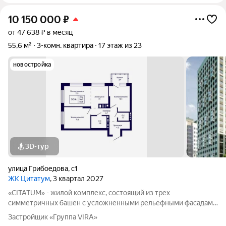
10 150 000
₽
от 47 638 ₽ в месяц
55,6 м²
3-комн. квартира
17 этаж из 23
новостройка
3D-тур
улица Грибоедова
,
с1
ЖК Цитатум
, 3 квартал 2027
«CITATUM» - жилой комплекс, состоящий из трех
симметричных башен с усложненными рельефными фасадами
(23, 8, 23 этажей), с единым пространством-стилобатом, в
Застройщик «Группа VIRA»
котором расположится просторное дизайнерское лобби с