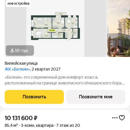
новостройка
3D-тур
Вилюйская улица
ЖК «Белкин»
, 2 квартал 2027
«Белкин» это современный дом комфорт-класса,
расположенный на границе живописного Инюшенского бора.
Здесь созданы все условия для комфортного проживания: -
закрытый от посторонних двор; - детские и спортивные
Позвонить
Позвоните мне
экоплощадки; - лаунж-зоны, где можно
10 131 600
₽
85,4 м²
3-комн. квартира
7 этаж из 20