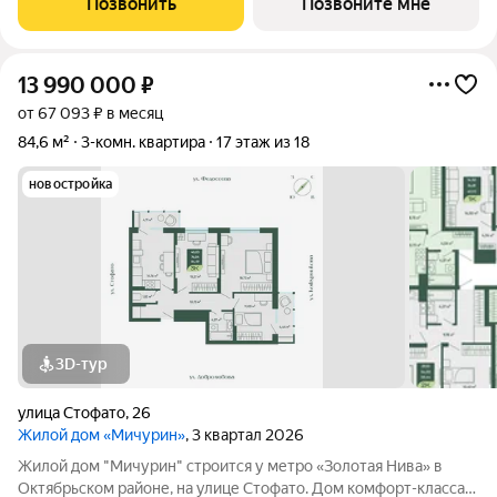
Позвонить
Позвоните мне
консьержем и мягкой зоной ожидания.
13 990 000
₽
от 67 093 ₽ в месяц
84,6 м²
3-комн. квартира
17 этаж из 18
новостройка
3D-тур
улица Стофато
,
26
Жилой дом «Мичурин»
, 3 квартал 2026
Жилой дом "Мичурин" строится у метро «Золотая Нива» в
Октябрьском районе, на улице Стофато. Дом комфорт-класса