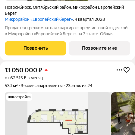
Новосибирск
,
Октябрьский район
,
микрорайон Европейский
Берег
Микрорайон «Европейский берег»
, 4 квартал 2028
Продается трехкомнатная квартира с предчистовой отделкой
в Микрорайон «Европейский Берег» на 7 этаже. Общая
площадь: 68.23 кв.м., жилая: 24.67 кв.м., площадь просторной
кухни-гостиной: 19.57 кв.м. Высота потолков 2.7 м. Квартира с
Позвонить
Позвоните мне
кухней-гостиной и
13 050 000
₽
от 62 515 ₽ в месяц
53,1 м²
3-комн. апартаменты
23 этаж из 24
новостройка