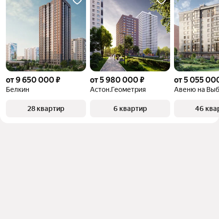
от 9 650 000 ₽
от 5 980 000 ₽
от 5 055 00
Белкин
Астон.Геометрия
Авеню на Вы
28 квартир
6 квартир
46 ква