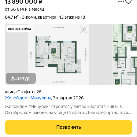
13 890 000
₽
от 66 614 ₽ в месяц
84,7 м²
3-комн. квартира
13 этаж из 18
новостройка
3D-тур
улица Стофато
,
26
Жилой дом «Мичурин»
, 3 квартал 2026
Жилой дом "Мичурин" строится у метро «Золотая Нива» в
Октябрьском районе, на улице Стофато. Дом комфорт-класса
возводится по монолитно-кирпичной технологии, с
подземным паркингом, удобным выездом, в окружении
Позвонить
сложившейся инфраструктуры и всех