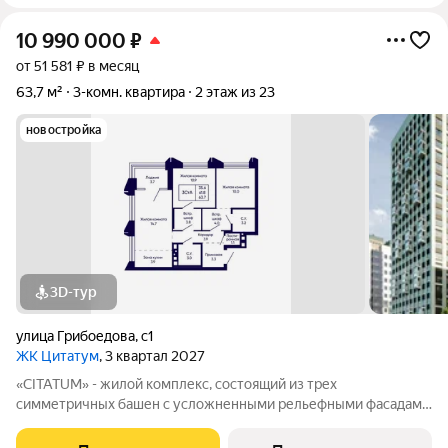
10 990 000
₽
от 51 581 ₽ в месяц
63,7 м²
3-комн. квартира
2 этаж из 23
новостройка
3D-тур
улица Грибоедова
,
с1
ЖК Цитатум
, 3 квартал 2027
«CITATUM» - жилой комплекс, состоящий из трех
симметричных башен с усложненными рельефными фасадами
(23, 8, 23 этажей), с единым пространством-стилобатом, в
котором расположится просторное дизайнерское лобби с