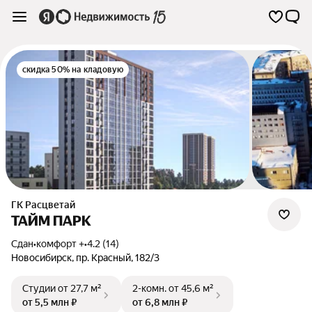
скидка 50% на кладовую
ГК Расцветай
ТАЙМ ПАРК
Сдан
•
комфорт +
•
4.2 (14)
Новосибирск
,
пр. Красный
,
182/3
Студии
от 27,7 м²
2-комн.
от 45,6 м²
от 5,5 млн ₽
от 6,8 млн ₽