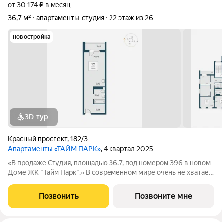
от 30 174 ₽ в месяц
36,7 м²
апартаменты-студия
22 этаж из 26
новостройка
3D-тур
Красный проспект
,
182/3
Апартаменты «ТАЙМ ПАРК»
, 4 квартал 2025
«В продаже Студия, площадью 36.7, под номером 396 в новом
Доме ЖК "Тайм Парк".» В современном мире очень не хватает
времени, и все мы стремимся успеть то, что запланировали
или чуточку больше. Апартаменты Тайм Парк расположены в
Позвонить
Позвоните мне
центральной части, на