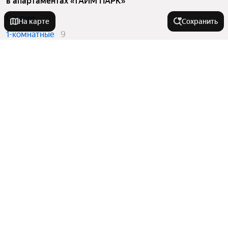
в апартаментах «ТАЙМ ПАРК»
Студии
218
На карте
Сохранить
1-комнатные
9
2-комнатные
38
Вторичный рынок
в апартаментах «ТАЙМ ПАРК»
Студии
4
1-комнатные
9
Квартиры в новостройках
в апартаментах «ТАЙМ ПАРК»
Студии
214
2-комнатные
38