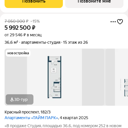
Позвонить
Позвоните мне
центральной части, на
7 050 000
₽
–15%
5 992 500
₽
от 29 546 ₽ в месяц
36,6 м²
апартаменты-студия
15 этаж из 26
новостройка
3D-тур
Красный проспект
,
182/3
Апартаменты «ТАЙМ ПАРК»
, 4 квартал 2025
«В продаже Студия, площадью 36.6, под номером 252 в новом