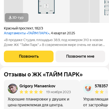
3D-тур
Красный проспект
,
182/3
Апартаменты «ТАЙМ ПАРК»
, 4 квартал 2025
«В продаже Студия, площадью 38.9, под номером 310 в новом
Доме ЖК "Тайм Парк".» В современном мире очень не хватает
времени, и все мы стремимся успеть то, что запланировали
или чуточку больше. Апартаменты Тайм Парк расположены в
Позвонить
Позвоните мне
центральной части, на
Отзывы о ЖК «ТАЙМ ПАРК»
Grigory Manaenkov
578357
19 ноября 2023
Хорошие планировки у двушек и
Управляющая
цена приемлемая для центра.
от застройщи