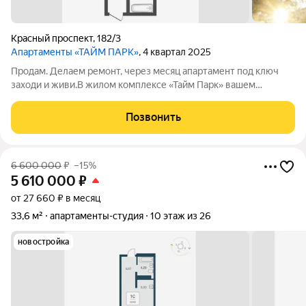
Красный проспект
,
182/3
Апартаменты «ТАЙМ ПАРК»
, 4 квартал 2025
Продам. Делаем ремонт, через месяц апартамент под ключ
заходи и живи.В жилом комплексе «Тайм Парк» вашем
идеальном уголке в самом сердце Новосибирска на Красном
проспекте! Это не просто жилье, а стиль жизни, который
Позвонить
сочетает в себе комфорт,
6 600 000
₽
–15%
5 610 000
₽
от 27 660 ₽ в месяц
33,6 м²
апартаменты-студия
10 этаж из 26
новостройка