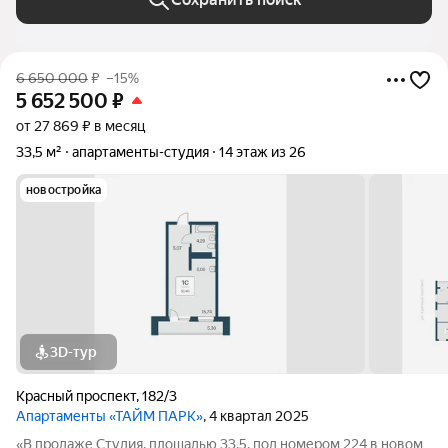
6 650 000
₽
–15%
5 652 500
₽
от 27 869 ₽ в месяц
33,5 м²
апартаменты-студия
14 этаж из 26
новостройка
3D-тур
Красный проспект
,
182/3
Апартаменты «ТАЙМ ПАРК»
, 4 квартал 2025
«В продаже Студия, площадью 33.5, под номером 224 в новом