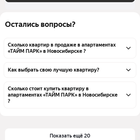
Остались вопросы?
Сколько квартир в продаже в апартаментах
«ТАЙМ ПАРК» в Новосибирске ?
На Яндекс Недвижимости в продаже в 
апартаментах «ТАЙМ ПАРК» в Новосибирске 115 
Как выбрать свою лучшую квартиру?
квартир, из них 4 объявления от агентств, 111 
Чтобы купить квартиру - студию с отделкой в 
объявлений от застройщиков
апартаментах «ТАЙМ ПАРК», воспользуйтесь 
Сколько стоит купить квартиру в
апартаментах «ТАЙМ ПАРК» в Новосибирске
тепловой картой для оценки инфраструктуры и 
?
транспортной доступности в выбранном районе в 
апартаментах «ТАЙМ ПАРК» в Новосибирске
Цена за квадратный метр
141 948 — 229 008 ₽
Для легкого выбора подходящей квартиры в 
Площадь
26 — 53 м²
верхней части страницы есть самые частые 
Самый дорогой объект
8,93 млн ₽
Показать ещё 20
комбинации фильтров, например «» или «»