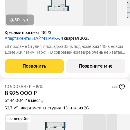
3D-тур
Красный проспект
,
182/3
Апартаменты «ТАЙМ ПАРК»
, 4 квартал 2025
«В продаже Студия, площадью 33.6, под номером 140 в новом
Доме ЖК "Тайм Парк".» В современном мире очень не хватает
времени, и все мы стремимся успеть то, что запланировали
или чуточку больше. Апартаменты Тайм Парк расположены в
Позвонить
Позвоните мне
центральной части, на
10 500 000
₽
–15%
8 925 000
₽
от 44 004 ₽ в месяц
52,7 м²
апартаменты-студия
13 этаж из 26
новостройка