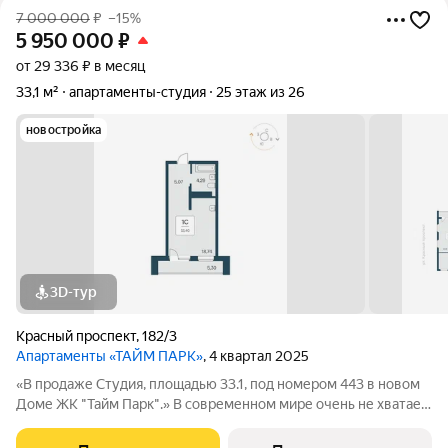
7 000 000
₽
–15%
5 950 000
₽
от 29 336 ₽ в месяц
33,1 м²
апартаменты-студия
25 этаж из 26
новостройка
3D-тур
Красный проспект
,
182/3
Апартаменты «ТАЙМ ПАРК»
, 4 квартал 2025
«В продаже Студия, площадью 33.1, под номером 443 в новом
Доме ЖК "Тайм Парк".» В современном мире очень не хватает
времени, и все мы стремимся успеть то, что запланировали
или чуточку больше. Апартаменты Тайм Парк расположены в