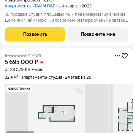
Красный проспект
,
182/3
Апартаменты «ТАЙМ ПАРК»
, 4 квартал 2025
«В продаже Студия, площадью 46.7, под номером 124 в новом
Доме ЖК "Тайм Парк".» В современном мире очень не хватает
времени, и все мы стремимся успеть то, что запланировали
или чуточку больше. Апартаменты Тайм Парк расположены в
Позвонить
Позвоните мне
центральной части, на
6 700 000
₽
–15%
5 695 000
₽
от 28 079 ₽ в месяц
32,4 м²
апартаменты-студия
24 этаж из 26
новостройка