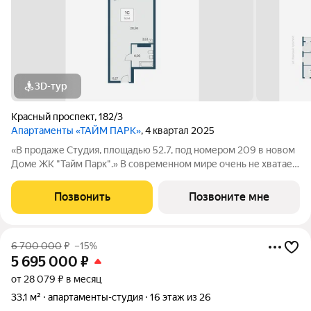
3D-тур
Красный проспект
,
182/3
Апартаменты «ТАЙМ ПАРК»
, 4 квартал 2025
«В продаже Студия, площадью 52.7, под номером 209 в новом
Доме ЖК "Тайм Парк".» В современном мире очень не хватает
времени, и все мы стремимся успеть то, что запланировали
или чуточку больше. Апартаменты Тайм Парк расположены в
Позвонить
Позвоните мне
центральной части, на
6 700 000
₽
–15%
5 695 000
₽
от 28 079 ₽ в месяц
33,1 м²
апартаменты-студия
16 этаж из 26