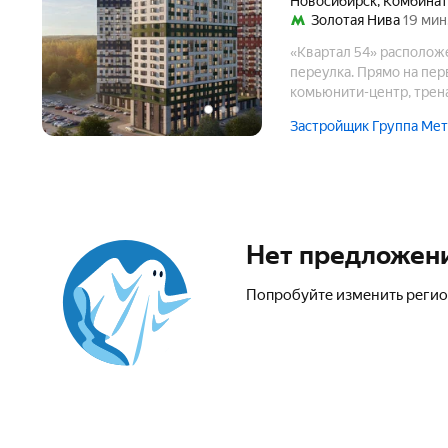
Новосибирск
,
Комбинат
Золотая Нива
19 мин
«Квартал 54» располож
переулка. Прямо на пер
комьюнити-центр, трена
медицинские центры, с
Застройщик Группа Мет
Нет предложен
Попробуйте изменить регио