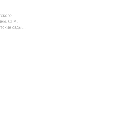
тского
ины, СПА,
тские сады,