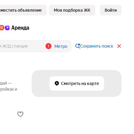
зместить объявление
Моя подборка ЖК
Войти
1
Сохранить поиск
Метро
удий —
Смотреть на карте
ройках и