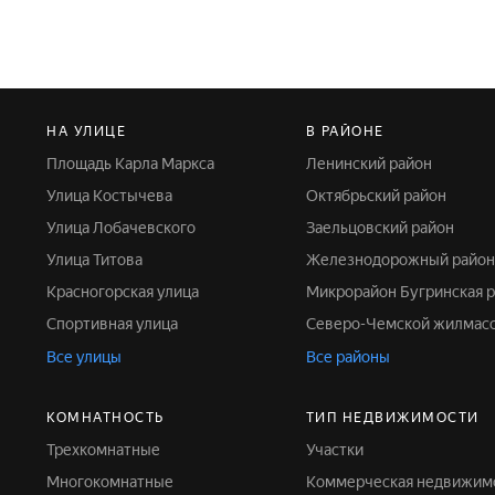
НА УЛИЦЕ
В РАЙОНЕ
Площадь Карла Маркса
Ленинский район
Улица Костычева
Октябрьский район
Улица Лобачевского
Заельцовский район
Улица Титова
Железнодорожный район
Красногорская улица
Микрорайон Бугринская 
Спортивная улица
Северо-Чемской жилмас
Все улицы
Все районы
КОМНАТНОСТЬ
ТИП НЕДВИЖИМОСТИ
Трехкомнатные
Участки
Многокомнатные
Коммерческая недвижим