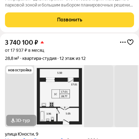
парковой зоной и большим выбором планировочных решений.
Квартиры продаются под ключ или под самоотделку - на ваш
выбор. Во дворе просторные детские и спортивные площадки
Позвонить
с безопасным покрытием.
3 740 100
₽
от 17 937 ₽ в месяц
28,8 м²
квартира-студия
12 этаж из 12
новостройка
3D-тур
улица Юности
,
9