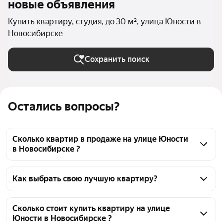
новые объявления
Купить квартиру, студия, до 30 м², улица Юности в
Новосибирске
Сохранить поиск
Остались вопросы?
Сколько квартир в продаже на улице Юности
в Новосибирске ?
На Яндекс Недвижимости в продаже на улице 
Юности в Новосибирске 43 квартиры, из них 2 
Как выбрать свою лучшую квартиру?
объявления от агентств, 41 объявление от 
Чтобы купить квартиру - студию маленькую на 
застройщиков
улице Юности, воспользуйтесь тепловой картой 
Сколько стоит купить квартиру на улице
Юности в Новосибирске ?
для оценки инфраструктуры и транспортной 