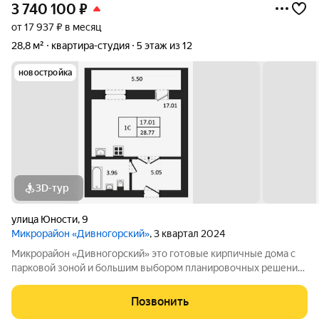
3 740 100
₽
от 17 937 ₽ в месяц
28,8 м²
квартира-студия
5 этаж из 12
новостройка
3D-тур
улица Юности
,
9
Микрорайон «Дивногорский»
, 3 квартал 2024
Микрорайон «Дивногорский» это готовые кирпичные дома с
парковой зоной и большим выбором планировочных решений.
Квартиры продаются под ключ или под самоотделку - на ваш
выбор. Во дворе просторные детские и спортивные площадки
Позвонить
с безопасным покрытием.