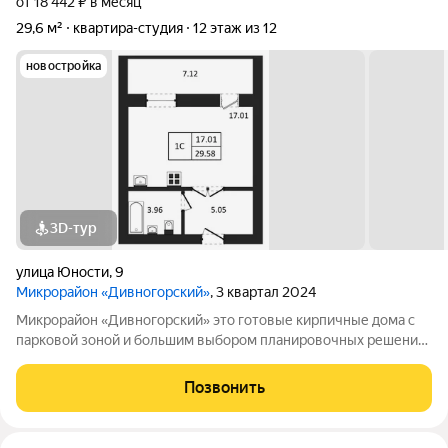
от 18 442 ₽ в месяц
29,6 м²
квартира-студия
12 этаж из 12
новостройка
3D-тур
улица Юности
,
9
Микрорайон «Дивногорский»
, 3 квартал 2024
Микрорайон «Дивногорский» это готовые кирпичные дома с
парковой зоной и большим выбором планировочных решений.
Квартиры продаются под ключ или под самоотделку - на ваш
выбор. Во дворе просторные детские и спортивные площадки
Позвонить
с безопасным покрытием.