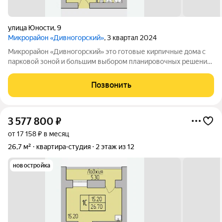
улица Юности
,
9
Микрорайон «Дивногорский»
, 3 квартал 2024
Микрорайон «Дивногорский» это готовые кирпичные дома с
парковой зоной и большим выбором планировочных решений.
Квартиры продаются под ключ или под самоотделку - на ваш
выбор. Во дворе просторные детские и спортивные площадки
Позвонить
с безопасным покрытием.
3 577 800
₽
от 17 158 ₽ в месяц
26,7 м²
квартира-студия
2 этаж из 12
новостройка