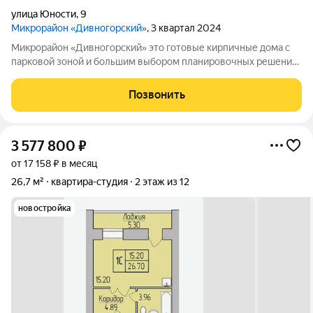
улица Юности
,
9
Микрорайон «Дивногорский»
, 3 квартал 2024
Микрорайон «Дивногорский» это готовые кирпичные дома с
парковой зоной и большим выбором планировочных решений.
Квартиры продаются под ключ или под самоотделку - на ваш
выбор. Во дворе просторные детские и спортивные площадки
Позвонить
с безопасным покрытием.
3 577 800
₽
от 17 158 ₽ в месяц
26,7 м²
квартира-студия
2 этаж из 12
новостройка