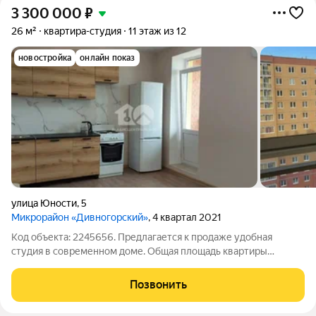
3 300 000
₽
26 м²
квартира-студия
11 этаж из 12
новостройка
онлайн показ
улица Юности
,
5
Микрорайон «Дивногорский»
, 4 квартал 2021
Код объекта: 2245656. Предлагается к продаже удобная
студия в современном доме. Общая площадь квартиры
составляет 26 кв. м, из них 17 кв. м жилая. Квартира находится
на 11 этаже 12-этажного дома, построенного в 2021 году.
Позвонить
Высота потолков 2.7 метра.