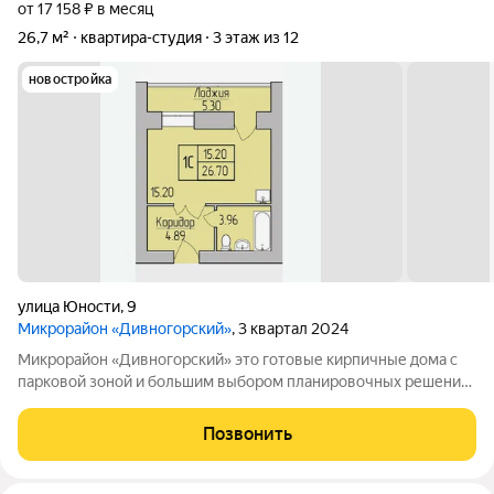
от 17 158 ₽ в месяц
26,7 м²
квартира-студия
3 этаж из 12
новостройка
улица Юности
,
9
Микрорайон «Дивногорский»
, 3 квартал 2024
Микрорайон «Дивногорский» это готовые кирпичные дома с
парковой зоной и большим выбором планировочных решений.
Квартиры продаются под ключ или под самоотделку - на ваш
выбор. Во дворе просторные детские и спортивные площадки
Позвонить
с безопасным покрытием.