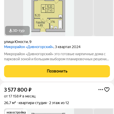
3D-тур
улица Юности
,
9
Микрорайон «Дивногорский»
, 3 квартал 2024
Микрорайон «Дивногорский» это готовые кирпичные дома с
парковой зоной и большим выбором планировочных решений.
Квартиры продаются под ключ или под самоотделку - на ваш
выбор. Во дворе просторные детские и спортивные площадки
Позвонить
с безопасным покрытием.
3 577 800
₽
от 17 158 ₽ в месяц
26,7 м²
квартира-студия
2 этаж из 12
новостройка