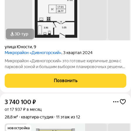
3D-тур
улица Юности
,
9
Микрорайон «Дивногорский»
, 3 квартал 2024
Микрорайон «Дивногорский» это готовые кирпичные дома с
парковой зоной и большим выбором планировочных решений.
Квартиры продаются под ключ или под самоотделку - на ваш
выбор. Во дворе просторные детские и спортивные площадки
Позвонить
с безопасным покрытием.
3 740 100
₽
от 17 937 ₽ в месяц
28,8 м²
квартира-студия
11 этаж из 12
новостройка