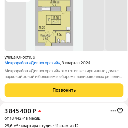
улица Юности
,
9
Микрорайон «Дивногорский»
, 3 квартал 2024
Микрорайон «Дивногорский» это готовые кирпичные дома с
парковой зоной и большим выбором планировочных решений.
Квартиры продаются под ключ или под самоотделку - на ваш
выбор. Во дворе просторные детские и спортивные площадки
Позвонить
с безопасным покрытием.
3 845 400
₽
от 18 442 ₽ в месяц
29,6 м²
квартира-студия
11 этаж из 12