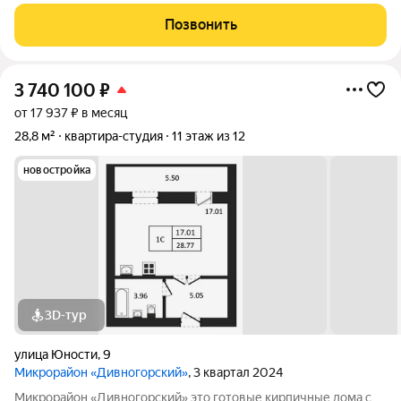
Квартиры продаются под ключ или под самоотделку - на ваш
выбор. Во дворе просторные детские и спортивные площадки
Позвонить
с безопасным покрытием.
3 740 100
₽
от 17 937 ₽ в месяц
28,8 м²
квартира-студия
11 этаж из 12
новостройка
3D-тур
улица Юности
,
9
Микрорайон «Дивногорский»
, 3 квартал 2024
Микрорайон «Дивногорский» это готовые кирпичные дома с