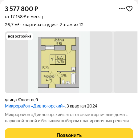
3 577 800
₽
от 17 158 ₽ в месяц
26,7 м²
квартира-студия
2 этаж из 12
новостройка
улица Юности
,
9
Микрорайон «Дивногорский»
, 3 квартал 2024
Микрорайон «Дивногорский» это готовые кирпичные дома с
парковой зоной и большим выбором планировочных решений.
Квартиры продаются под ключ или под самоотделку - на ваш
выбор. Во дворе просторные детские и спортивные площадки
Позвонить