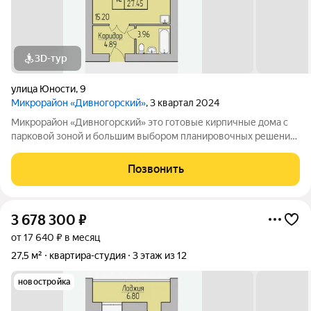
3D-тур
улица Юности
,
9
Микрорайон «Дивногорский»
, 3 квартал 2024
Микрорайон «Дивногорский» это готовые кирпичные дома с
парковой зоной и большим выбором планировочных решений.
Квартиры продаются под ключ или под самоотделку - на ваш
выбор. Во дворе просторные детские и спортивные площадки
Позвонить
с безопасным покрытием.
3 678 300
₽
от 17 640 ₽ в месяц
27,5 м²
квартира-студия
3 этаж из 12
новостройка