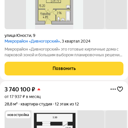
улица Юности
,
9
Микрорайон «Дивногорский»
, 3 квартал 2024
Микрорайон «Дивногорский» это готовые кирпичные дома с
парковой зоной и большим выбором планировочных решений.
Квартиры продаются под ключ или под самоотделку - на ваш
выбор. Во дворе просторные детские и спортивные площадки
Позвонить
с безопасным покрытием.
3 740 100
₽
от 17 937 ₽ в месяц
28,8 м²
квартира-студия
12 этаж из 12
новостройка