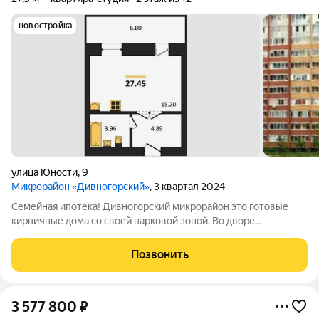
новостройка
улица Юности
,
9
Микрорайон «Дивногорский»
, 3 квартал 2024
Семейная ипотека! Дивногорский микрорайон это готовые
кирпичные дома со своей парковой зоной. Во дворе
просторные детские и спортивные площадки с безопасным
покрытием. Две огороженных площадки для выгула собак,
Позвонить
одна из них - со специальным
3 577 800
₽