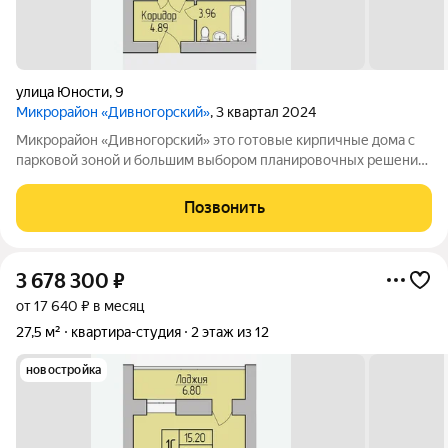
улица Юности
,
9
Микрорайон «Дивногорский»
, 3 квартал 2024
Микрорайон «Дивногорский» это готовые кирпичные дома с
парковой зоной и большим выбором планировочных решений.
Квартиры продаются под ключ или под самоотделку - на ваш
выбор. Во дворе просторные детские и спортивные площадки
Позвонить
с безопасным покрытием.
3 678 300
₽
от 17 640 ₽ в месяц
27,5 м²
квартира-студия
2 этаж из 12
новостройка