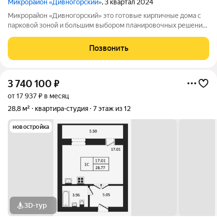
Микрорайон «Дивногорский»
, 3 квартал 2024
Микрорайон «Дивногорский» это готовые кирпичные дома с
парковой зоной и большим выбором планировочных решений.
Квартиры продаются под ключ или под самоотделку - на ваш
выбор. Во дворе просторные детские и спортивные площадки
Позвонить
с безопасным покрытием.
3 740 100
₽
от 17 937 ₽ в месяц
28,8 м²
квартира-студия
7 этаж из 12
новостройка
3D-тур