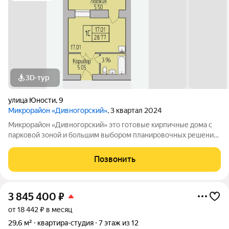
3D-тур
улица Юности
,
9
Микрорайон «Дивногорский»
, 3 квартал 2024
Микрорайон «Дивногорский» это готовые кирпичные дома с
парковой зоной и большим выбором планировочных решений.
Квартиры продаются под ключ или под самоотделку - на ваш
выбор. Во дворе просторные детские и спортивные площадки
Позвонить
с безопасным покрытием.
3 845 400
₽
от 18 442 ₽ в месяц
29,6 м²
квартира-студия
7 этаж из 12