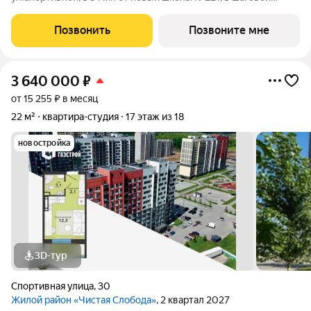
доступности от детских садов, магазинов. В доме 18 этажей и 3
блок-секции. Сдача объекта - с отделкой под ключ. Для
Позвонить
Позвоните мне
удобства и безопасности жителей в
3 640 000
₽
от 15 255 ₽ в месяц
22 м²
квартира-студия
17 этаж из 18
новостройка
3D-тур
Спортивная улица
,
30
Жилой район «Чистая Слобода»
, 2 квартал 2027