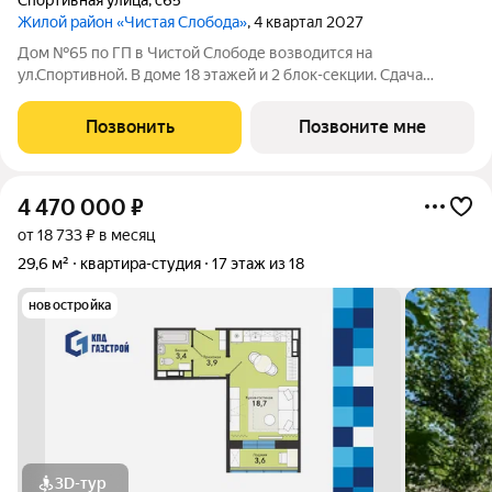
Спортивная улица
,
с65
Жилой район «Чистая Слобода»
, 4 квартал 2027
Дом №65 по ГП в Чистой Слободе возводится на
ул.Спортивной. В доме 18 этажей и 2 блок-секции. Сдача
объекта - с отделкой под ключ. Для удобства и безопасности
жителей в доме предусмотрены: видеонаблюдение в местах
Позвонить
Позвоните мне
общего пользования и во дворе,
4 470 000
₽
от 18 733 ₽ в месяц
29,6 м²
квартира-студия
17 этаж из 18
новостройка
3D-тур