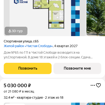
3D-тур
Спортивная улица
,
с65
Жилой район «Чистая Слобода»
, 4 квартал 2027
Дом №65 по ГП в Чистой Слободе возводится на
ул.Спортивной. В доме 18 этажей и 2 блок-секции. Сдача
объекта - с отделкой под ключ. Для удобства и безопасности
жителей в доме предусмотрены: видеонаблюдение в местах
Позвонить
Позвоните мне
общего пользования и во дворе,
5 030 000
₽
от 21 080 ₽ в месяц
32,4 м²
квартира-студия
2 этаж из 18