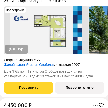
29,6 м²
квартира-студия
9 этаж из 18
новостройка
3D-тур
Спортивная улица
,
с65
Жилой район «Чистая Слобода»
, 4 квартал 2027
Дом №65 по ГП в Чистой Слободе возводится на
ул.Спортивной. В доме 18 этажей и 2 блок-секции. Сдача
объекта - с отделкой под ключ. Для удобства и безопасности
жителей в доме предусмотрены: видеонаблюдение в местах
Позвонить
Позвоните мне
общего пользования и во дворе,
4 450 000
₽