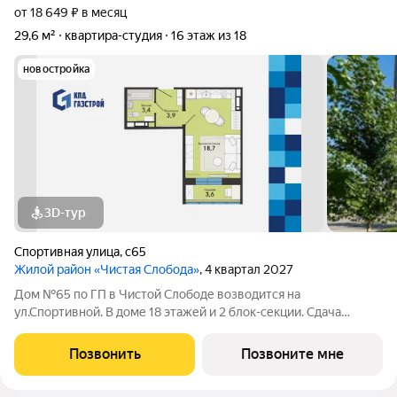
от 18 649 ₽ в месяц
29,6 м²
квартира-студия
16 этаж из 18
новостройка
3D-тур
Спортивная улица
,
с65
Жилой район «Чистая Слобода»
, 4 квартал 2027
Дом №65 по ГП в Чистой Слободе возводится на
ул.Спортивной. В доме 18 этажей и 2 блок-секции. Сдача
объекта - с отделкой под ключ. Для удобства и безопасности
жителей в доме предусмотрены: видеонаблюдение в местах
Позвонить
Позвоните мне
общего пользования и во дворе,