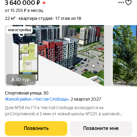
3 640 000
₽
от 15 255 ₽ в месяц
22 м²
квартира-студия
17 этаж из 18
новостройка
3D-тур
Спортивная улица
,
30
Жилой район «Чистая Слобода»
, 2 квартал 2027
Дом №58 по ГП в Чистой Слободе возводится на
ул.Спортивной, в 5 мин от новый школы №221, в шаговой
доступности от детских садов, магазинов. В доме 18 этажей и 3
блок-секции. Сдача объекта - с отделкой под ключ. Для
Позвонить
Позвоните мне
удобства и безопасности жителей в