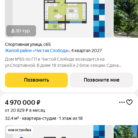
3D-тур
Спортивная улица
,
с65
Жилой район «Чистая Слобода»
, 4 квартал 2027
Дом №65 по ГП в Чистой Слободе возводится на
ул.Спортивной. В доме 18 этажей и 2 блок-секции. Сдача
объекта - с отделкой под ключ. Для удобства и безопасности
жителей в доме предусмотрены: видеонаблюдение в местах
Позвонить
Позвоните мне
общего пользования и во дворе,
4 970 000
₽
от 20 829 ₽ в месяц
32,4 м²
квартира-студия
1 этаж из 18
новостройка