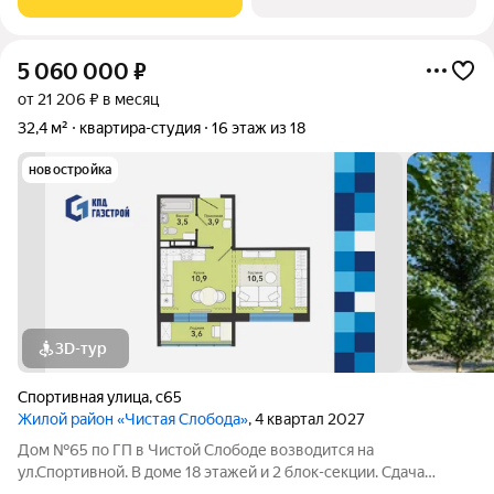
общего пользования и во дворе,
5 060 000
₽
от 21 206 ₽ в месяц
32,4 м²
квартира-студия
16 этаж из 18
новостройка
3D-тур
Спортивная улица
,
с65
Жилой район «Чистая Слобода»
, 4 квартал 2027
Дом №65 по ГП в Чистой Слободе возводится на
ул.Спортивной. В доме 18 этажей и 2 блок-секции. Сдача