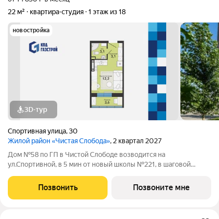
22 м²
квартира-студия
1 этаж из 18
новостройка
3D-тур
Спортивная улица
,
30
Жилой район «Чистая Слобода»
, 2 квартал 2027
Дом №58 по ГП в Чистой Слободе возводится на
ул.Спортивной, в 5 мин от новый школы №221, в шаговой
доступности от детских садов, магазинов. В доме 18 этажей и 3
блок-секции. Сдача объекта - с отделкой под ключ. Для
Позвонить
Позвоните мне
удобства и безопасности жителей в