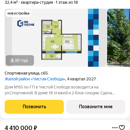
32,4 м²
квартира-студия
1 этаж из 18
новостройка
3D-тур
Спортивная улица
,
с65
Жилой район «Чистая Слобода»
, 4 квартал 2027
Дом №65 по ГП в Чистой Слободе возводится на
ул.Спортивной. В доме 18 этажей и 2 блок-секции. Сдача
объекта - с отделкой под ключ. Для удобства и безопасности
жителей в доме предусмотрены: видеонаблюдение в местах
Позвонить
Позвоните мне
общего пользования и во дворе,
4 410 000
₽