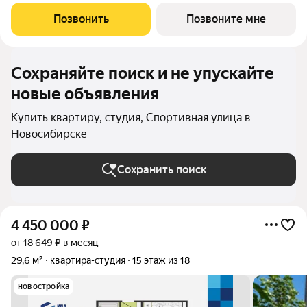
объекта - с отделкой под ключ. Для удобства и безопасности
жителей в доме предусмотрены: видеонаблюдение в местах
Позвонить
Позвоните мне
общего пользования и во дворе,
Сохраняйте поиск и не упускайте
новые объявления
Купить квартиру, студия, Спортивная улица в
Новосибирске
Сохранить поиск
4 450 000
₽
от 18 649 ₽ в месяц
29,6 м²
квартира-студия
15 этаж из 18
новостройка