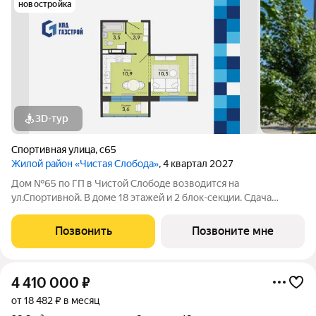
новостройка
3D-тур
Спортивная улица
,
с65
Жилой район «Чистая Слобода»
, 4 квартал 2027
Дом №65 по ГП в Чистой Слободе возводится на
ул.Спортивной. В доме 18 этажей и 2 блок-секции. Сдача
объекта - с отделкой под ключ. Для удобства и безопасности
жителей в доме предусмотрены: видеонаблюдение в местах
Позвонить
Позвоните мне
общего пользования и во дворе,
4 410 000
₽
от 18 482 ₽ в месяц