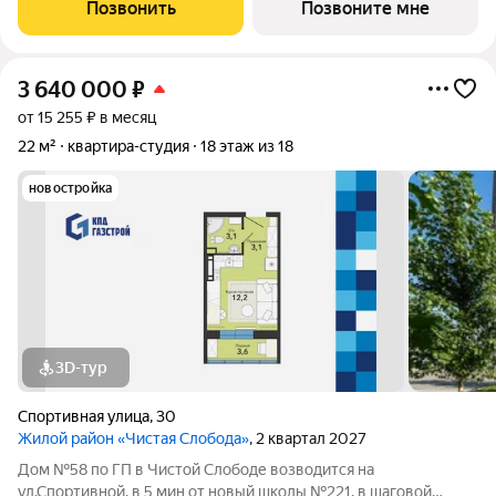
блок-секции. Сдача объекта - с отделкой под ключ. Для
Позвонить
Позвоните мне
удобства и безопасности жителей в
3 640 000
₽
от 15 255 ₽ в месяц
22 м²
квартира-студия
18 этаж из 18
новостройка
3D-тур
Спортивная улица
,
30
Жилой район «Чистая Слобода»
, 2 квартал 2027
Дом №58 по ГП в Чистой Слободе возводится на
ул.Спортивной, в 5 мин от новый школы №221, в шаговой