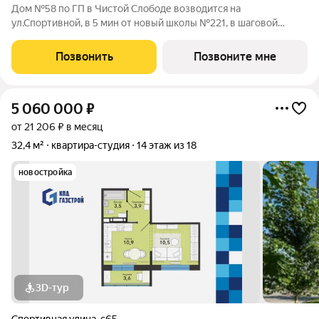
Дом №58 по ГП в Чистой Слободе возводится на
ул.Спортивной, в 5 мин от новый школы №221, в шаговой
доступности от детских садов, магазинов. В доме 18 этажей и 3
блок-секции. Сдача объекта - с отделкой под ключ. Для
Позвонить
Позвоните мне
удобства и безопасности жителей в
5 060 000
₽
от 21 206 ₽ в месяц
32,4 м²
квартира-студия
14 этаж из 18
новостройка
3D-тур