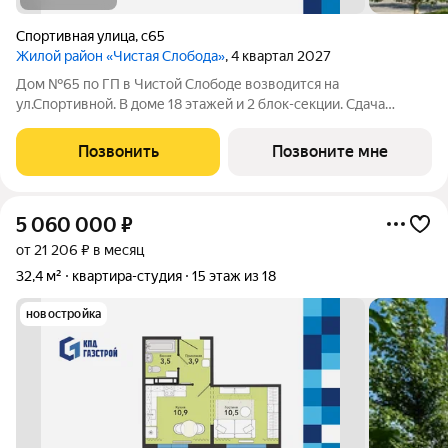
Спортивная улица
,
с65
Жилой район «Чистая Слобода»
, 4 квартал 2027
Дом №65 по ГП в Чистой Слободе возводится на
ул.Спортивной. В доме 18 этажей и 2 блок-секции. Сдача
объекта - с отделкой под ключ. Для удобства и безопасности
жителей в доме предусмотрены: видеонаблюдение в местах
Позвонить
Позвоните мне
общего пользования и во дворе,
5 060 000
₽
от 21 206 ₽ в месяц
32,4 м²
квартира-студия
15 этаж из 18
новостройка