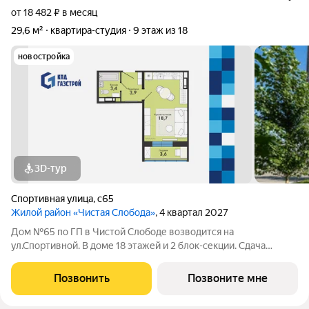
от 18 482 ₽ в месяц
29,6 м²
квартира-студия
9 этаж из 18
новостройка
3D-тур
Спортивная улица
,
с65
Жилой район «Чистая Слобода»
, 4 квартал 2027
Дом №65 по ГП в Чистой Слободе возводится на
ул.Спортивной. В доме 18 этажей и 2 блок-секции. Сдача
объекта - с отделкой под ключ. Для удобства и безопасности
жителей в доме предусмотрены: видеонаблюдение в местах
Позвонить
Позвоните мне
общего пользования и во дворе,