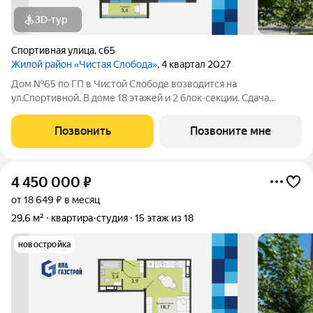
3D-тур
Спортивная улица
,
с65
Жилой район «Чистая Слобода»
, 4 квартал 2027
Дом №65 по ГП в Чистой Слободе возводится на
ул.Спортивной. В доме 18 этажей и 2 блок-секции. Сдача
объекта - с отделкой под ключ. Для удобства и безопасности
жителей в доме предусмотрены: видеонаблюдение в местах
Позвонить
Позвоните мне
общего пользования и во дворе,
4 450 000
₽
от 18 649 ₽ в месяц
29,6 м²
квартира-студия
15 этаж из 18
новостройка