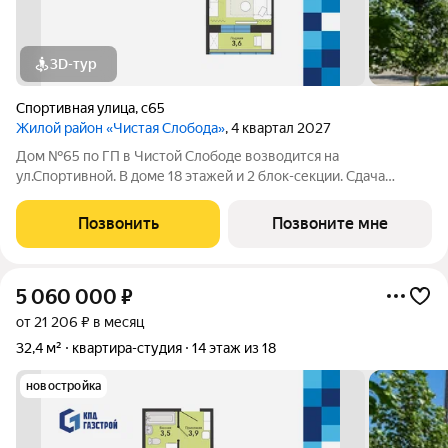
3D-тур
Спортивная улица
,
с65
Жилой район «Чистая Слобода»
, 4 квартал 2027
Дом №65 по ГП в Чистой Слободе возводится на
ул.Спортивной. В доме 18 этажей и 2 блок-секции. Сдача
объекта - с отделкой под ключ. Для удобства и безопасности
жителей в доме предусмотрены: видеонаблюдение в местах
Позвонить
Позвоните мне
общего пользования и во дворе,
5 060 000
₽
от 21 206 ₽ в месяц
32,4 м²
квартира-студия
14 этаж из 18
новостройка