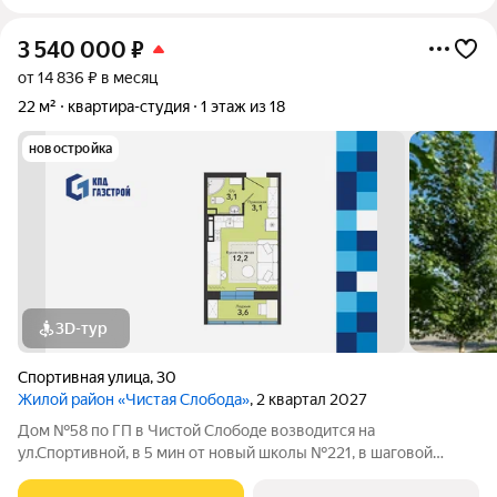
3 540 000
₽
от 14 836 ₽ в месяц
22 м²
квартира-студия
1 этаж из 18
новостройка
3D-тур
Спортивная улица
,
30
Жилой район «Чистая Слобода»
, 2 квартал 2027
Дом №58 по ГП в Чистой Слободе возводится на
ул.Спортивной, в 5 мин от новый школы №221, в шаговой
доступности от детских садов, магазинов. В доме 18 этажей и 3