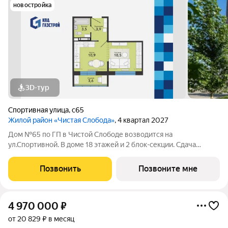
новостройка
3D-тур
Спортивная улица
,
с65
Жилой район «Чистая Слобода»
, 4 квартал 2027
Дом №65 по ГП в Чистой Слободе возводится на
ул.Спортивной. В доме 18 этажей и 2 блок-секции. Сдача
объекта - с отделкой под ключ. Для удобства и безопасности
жителей в доме предусмотрены: видеонаблюдение в местах
Позвонить
Позвоните мне
общего пользования и во дворе,
4 970 000
₽
от 20 829 ₽ в месяц