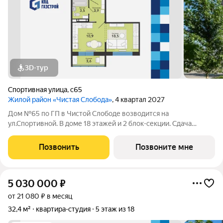
3D-тур
Спортивная улица
,
с65
Жилой район «Чистая Слобода»
, 4 квартал 2027
Дом №65 по ГП в Чистой Слободе возводится на
ул.Спортивной. В доме 18 этажей и 2 блок-секции. Сдача
объекта - с отделкой под ключ. Для удобства и безопасности
жителей в доме предусмотрены: видеонаблюдение в местах
Позвонить
Позвоните мне
общего пользования и во дворе,
5 030 000
₽
от 21 080 ₽ в месяц
32,4 м²
квартира-студия
5 этаж из 18