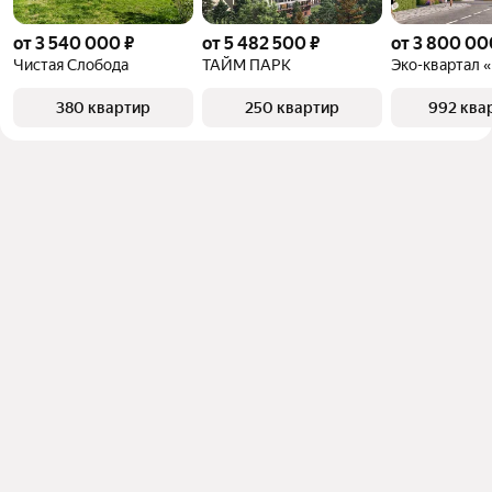
от 3 540 000 ₽
от 5 482 500 ₽
от 3 800 00
Чистая Слобода
ТАЙМ ПАРК
380 квартир
250 квартир
992 ква