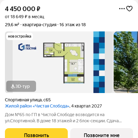
4 450 000
₽
от 18 649 ₽ в месяц
29,6 м²
квартира-студия
16 этаж из 18
новостройка
3D-тур
Спортивная улица
,
с65
Жилой район «Чистая Слобода»
, 4 квартал 2027
Дом №65 по ГП в Чистой Слободе возводится на
ул.Спортивной. В доме 18 этажей и 2 блок-секции. Сдача
объекта - с отделкой под ключ. Для удобства и безопасности
жителей в доме предусмотрены: видеонаблюдение в местах
Позвонить
Позвоните мне