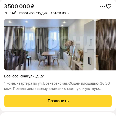
3 500 000
₽
36,3 м²
квартира-студия
3 этаж из 3
Вознесенская улица
,
2/1
1 комн. квартира по ул. Вознесенская. Общей площадью: 36.30
кв.м. Предлагаем вашему вниманию светлую и уютную
квартиру-студию в современном жилом комплексе по адресу:
ул. Вознесенская, 2.1. Идеальный вариант как для личного
Позвонить
проживания, так и для