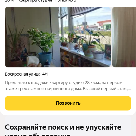
28 м²
квартира-студия
1 этаж из 3
Воскресная улица
,
4/1
Предлагаю к продаже квартиру студию 28 кв.м., на первом
этаже трехэтажного кирпичного дома. Высокий первый этаж,
есть лоджия, в комнате три окна. В квартире сделан
косметический ремонт. При продаже в квартире остается
Позвонить
платeльный шкаф (бoльшoй),
Сохраняйте поиск и не упускайте