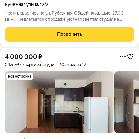
Рубежная улица
,
12/2
1 комн. квартира по ул. Рубежная. Общей площадью: 27.00
кв.м. Предлагается к продаже уютная светлая студия на
первом этаже в малоэтажном кирпичном доме. Отличная
планировка - окна выходят на 2 стороны на зеленую зону во
Позвонить
дворе. Состояние квартиры
4 000 000
₽
24,5 м²
квартира-студия
10 этаж из 17
новостройка