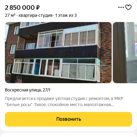
2 850 000
₽
27 м²
квартира-студия
1 этаж из 3
Воскресная улица
,
27/1
Предлагается к продаже уютная студия с ремонтом, в МКР
"Белые росы" .Тихое, спокойное место, малоэтажная
застройка, зеленые дворики утопают в цветах, рядом река
Обь, свежий воздух.Остановка общественного транспорта в 3-
Позвонить
х минутах ходьбы, имеются