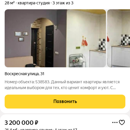
28 м²
квартира-студия
3 этаж из 3
Воскресная улица
,
31
Номер объекта: 538583. Данный вариант квартиры является
идеальным выбором для тех, кто ценит комфорт и уют. С
маленькой площадью 28.00 кв.м., эта однокомнатная квартира
студия расположена на 3 этаже 3-этажного дома, что делает
Позвонить
ее очень экономичным
3 200 000
₽