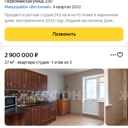
Первомайская улица
,
230
Микрорайон «Весенний»
, 4 квартал 2012
Продается уютная студия 24,5 кв.м на 10 этаже в кирпичном
доме, построенном в 2012 году .Лоджия застеклена. Дом
оснащен консьержем и имеет пассажирский и грузовой
лифты. В самой квартире есть кондиционер, установлены
Позвонить
вытяжки в ванной и на кухне.
2 900 000
₽
27 м²
квартира-студия
1 этаж из 3