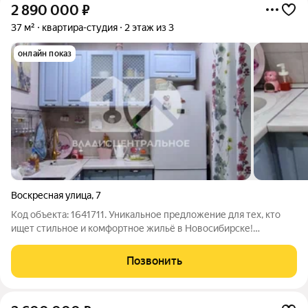
2 890 000
₽
37 м²
квартира-студия
2 этаж из 3
онлайн показ
Воскресная улица
,
7
Код объекта: 1641711. Уникальное предложение для тех, кто
ищет стильное и комфортное жильё в Новосибирске!
Продаётся уютная студия в кирпичном доме на Воскресной
улице, 7. Рядом расположен дендропарк им Синягина До
Позвонить
Бугринского пляжа 5 минут