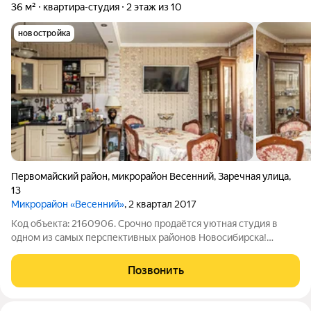
36 м²
квартира-студия
2 этаж из 10
новостройка
Первомайский район
,
микрорайон Весенний
,
Заречная улица
,
13
Микрорайон «Весенний»
, 2 квартал 2017
Код объекта: 2160906. Срочно продаётся уютная студия в
одном из самых перспективных районов Новосибирска!
Микрорайон с чистым воздухом и красивым видом на реку.
Квартира расположена по адресу: Первомайский район,
Позвонить
микрорайон Весенний, Заречная улица,