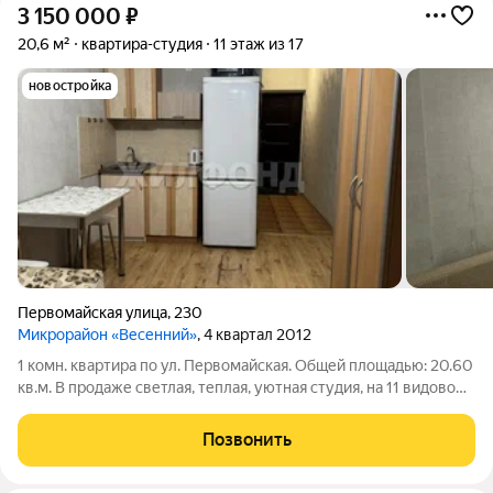
3 150 000
₽
20,6 м²
квартира-студия
11 этаж из 17
новостройка
Первомайская улица
,
230
Микрорайон «Весенний»
, 4 квартал 2012
1 комн. квартира по ул. Первомайская. Общей площадью: 20.60
кв.м. В продаже светлая, теплая, уютная студия, на 11 видовом
этаже кирпичного дома. Из окна потрясающий вид во двор.
Высокие потолки 2,65 В доме сквозной выход из подъезда.
Позвонить
Соседи