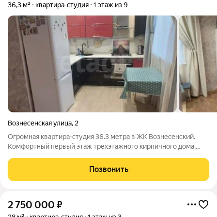
36,3 м²
квартира-студия
1 этаж из 9
Вознесенская улица
,
2
Огромная квартира-студия 36.3 метра в ЖК Вознесенский.
Комфортный первый этаж трехэтажного кирпичного дома.
Просторная студия с отдельной спальней и кухня-столовая.
Высота потолков 2.8 метра. Из мебели ocтaётся кухня c плитой
Позвонить
и дуxовым шкaфом,
2 750 000
₽