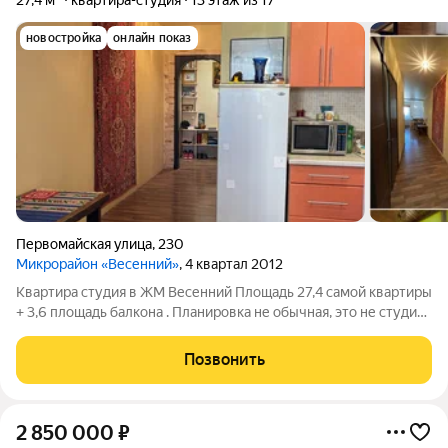
27,4 м²
квартира-студия
13 этаж из 17
новостройка
онлайн показ
Первомайская улица
,
230
Микрорайон «Весенний»
, 4 квартал 2012
Квартира студия в ЖМ Весенний Площадь 27,4 самой квартиры
+ 3,6 площадь балкона . Планировка не обычная, это не студия
сплошной коридор , а студия с нишей в коридоре , где у нас
размещена гардеробная с системой хранения. мы не занимаем
Позвонить
квартиру
2 850 000
₽