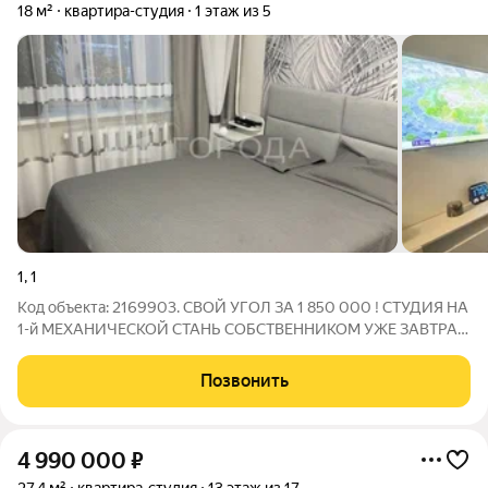
18 м²
квартира-студия
1 этаж из 5
1
,
1
Код объекта: 2169903. СВОЙ УГОЛ ЗА 1 850 000 ! СТУДИЯ НА
1-й МЕХАНИЧЕСКОЙ СТАНЬ СОБСТВЕННИКОМ УЖЕ ЗАВТРА!
Надоело снимать и платить чужим дядькам? Пора взять своё
за копейки! Квартира-студия с ремонтом за 1 850 000 рублей
Позвонить
это не шутка!!! Всё
4 990 000
₽