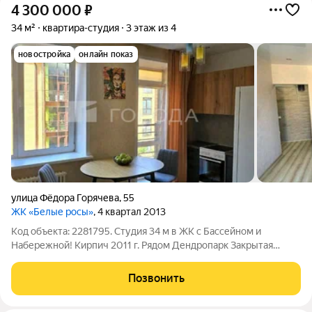
4 300 000
₽
34 м²
квартира-студия
3 этаж из 4
новостройка
онлайн показ
улица Фёдора Горячева
,
55
ЖК «Белые росы»
, 4 квартал 2013
Код объекта: 2281795. Студия 34 м в ЖК с Бассейном и
Набережной! Кирпич 2011 г. Рядом Дендропарк Закрытая
территория ул. Фёдора Горячева, 55 Представьте: вы выходите
из подъезда и вместо шума городской трассы слышите шелест
Позвонить
листвы дендропарка.