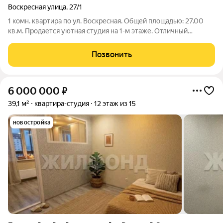
Воскресная улица
,
27/1
1 комн. квартира по ул. Воскресная. Общей площадью: 27.00
кв.м. Продается уютная студия на 1-м этаже. Отличный
вариант для жизни. Площадь: 27 кв. м. Этаж: 1 из 3. Отопление:
Система теплого пола (обеспечивает равномерный прогрев и
Позвонить
комфортную
6 000 000
₽
39,1 м²
квартира-студия
12 этаж из 15
новостройка