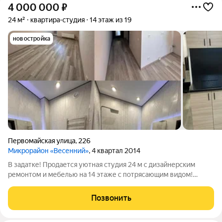
4 000 000
₽
24 м²
квартира-студия
14 этаж из 19
новостройка
Первомайская улица
,
226
Микрорайон «Весенний»
, 4 квартал 2014
В задатке! Продается уютная студия 24 м с дизайнерским
ремонтом и мебелью на 14 этаже с потрясающим видом!
Предлагаем вашему вниманию квартиру-студию в
современном доме комфорт-класса, построенном в 2013 году,
Позвонить
расположенном в микрорайоне Весенний.