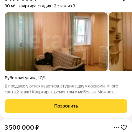
30 м²
квартира-студия
2 этаж из 3
Рубежная улица
,
10/1
В продаже уютная квартира-студия с двумя окнами, много
света,2 этаж ! Квартира с ремонтом и мебелью. Можно с
арендаторами - ежемесячный, стабильный доход
гарантирован! Оформлена как квартира, земельный участок в
Позвонить
общей долевой собственности! В
3 500 000
₽