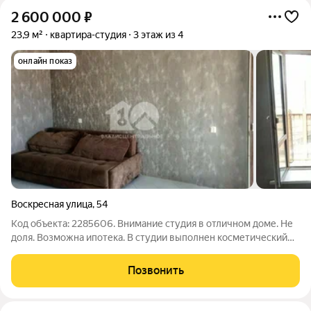
2 600 000
₽
23,9 м²
квартира-студия
3 этаж из 4
онлайн показ
Воскресная улица
,
54
Код объекта: 2285606. Внимание студия в отличном доме. Не
доля. Возможна ипотека. В студии выполнен косметический
ремонт . Рядом Пятёрочка, Мария ра, фикспрайс, Чижик,
Магнит и другие магазины. Конечная остановка транспорта. В
Позвонить
пяти минутах река Обь,