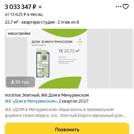
3 033 347
₽
от 13 625 ₽ в месяц
22,7 м²
квартира-студия
2 этаж из 8
новостройка
3D-тур
посёлок Элитный
,
ЖК Дом в Мичуринском
ЖК «Дом в Мичуринском»
, 2 квартал 2027
ЖК «ДОМ в Мичуринском» Ваша жизнь в премиальном
формате Новосибирск, пос. Элитный Ищете идеальный дом
для семьи? Наш новый ЖК это готовое решение! Район мечты:
Уютный посёлок Элитный. Зелёная, тихая и перспективная
Позвонить
локация с хорошей транспортной