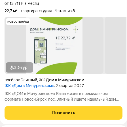
от 13 711 ₽ в месяц
22,7 м²
квартира-студия
4 этаж из 8
новостройка
3D-тур
посёлок Элитный
,
ЖК Дом в Мичуринском
ЖК «Дом в Мичуринском»
, 2 квартал 2027
ЖК «ДОМ в Мичуринском» Ваша жизнь в премиальном
формате Новосибирск, пос. Элитный Ищете идеальный дом
для семьи? Наш новый ЖК это готовое решение! Район мечты:
Уютный посёлок Элитный. Зелёная, тихая и перспективная
Позвонить
локация с хорошей транспортной