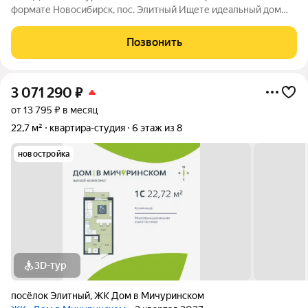
формате Новосибирск, пос. Элитный Ищете идеальный дом
для семьи? Наш новый ЖК это готовое решение! Район мечты:
Уютный посёлок Элитный. Зелёная, тихая и перспективная
Позвонить
локация с хорошей транспортной
3 071 290
₽
от 13 795 ₽ в месяц
22,7 м²
квартира-студия
6 этаж из 8
новостройка
3D-тур
посёлок Элитный
,
ЖК Дом в Мичуринском