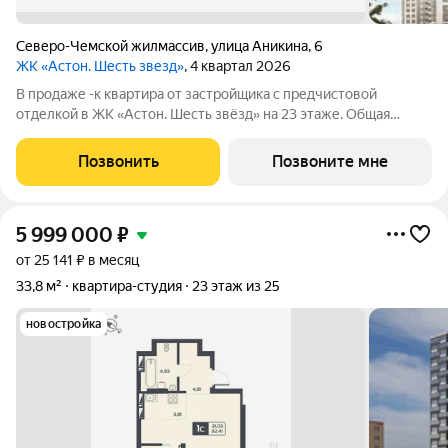
Северо-Чемской жилмассив
,
улица Аникина
,
6
ЖК «Астон. Шесть звезд»
, 4 квартал 2026
В продаже -к квартира от застройщика с предчистовой
отделкой в ЖК «Астон. Шесть звёзд» на 23 этаже. Общая
площадь 27.27 м, жилая 14.56 м. Высота потолков от 2.65 до
2.95 м (зависит от секции). «Астон. Шесть звёзд» современный
Позвонить
Позвоните мне
комплекс из шести
5 999 000
₽
от 25 141 ₽ в месяц
33,8 м²
квартира-студия
23 этаж из 25
новостройка