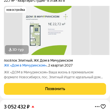
22,7 м²
квартира-студия
8 этаж из 8
новостройка
3D-тур
посёлок Элитный
,
ЖК Дом в Мичуринском
ЖК «Дом в Мичуринском»
, 2 квартал 2027
ЖК «ДОМ в Мичуринском» Ваша жизнь в премиальном
формате Новосибирск, пос. Элитный Ищете идеальный дом
для семьи? Наш новый ЖК это готовое решение! Район мечты:
Уютный посёлок Элитный. Зелёная, тихая и перспективная
Позвонить
локация с хорошей транспортной
3 052 432
₽