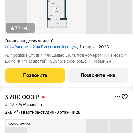
3D-тур
Оловозаводская улица
,
6
ЖК «Расцветай на Бугринской роще»
, 4 квартал 2026
«В продаже Студия, площадью 29.71, под номером 171 в новом
Доме ЖК "Расцветай на Бугринской роще".» Новый 24-
этажный дом расположился на берегу р. Обь, в тихом
микрорайоне Бугринская роща на ул. Оловозаводской.
Позвонить
Позвоните мне
Вдохновляющие виды открываются на
3 700 000
₽
от 17 725 ₽ в месяц
27,5 м²
квартира-студия
3 этаж из 25
новостройка