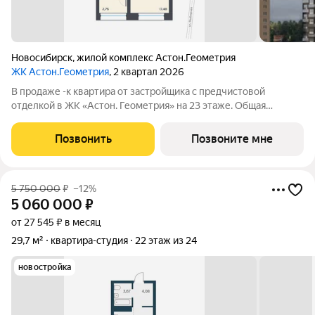
Новосибирск
,
жилой комплекс Астон.Геометрия
ЖК Астон.Геометрия
, 2 квартал 2026
В продаже -к квартира от застройщика с предчистовой
отделкой в ЖК «Астон. Геометрия» на 23 этаже. Общая
площадь 33.8 м, жилая м. Высота потолков 2.7 м «Астон.
Геометрия» семь монолитно-каркасных и кирпичных зданий в
Позвонить
Позвоните мне
Октябрьском районе
5 750 000
₽
–12%
5 060 000
₽
от 27 545 ₽ в месяц
29,7 м²
квартира-студия
22 этаж из 24
новостройка