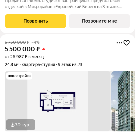
Продается 1-комн. студия от застройщика с предчистовой
отделкой в Микрорайон «Европейский Берег» на 3 этаже.
Общая площадь: 25 кв.м., площадь гостиной 18.29 кв.м., из
которых 5.75 кв.м. выделено под кухонную зону. Все окна
Позвонить
Позвоните мне
выходят на одну сторону. В
5 750 000
₽
–4%
5 500 000
₽
от 26 987 ₽ в месяц
24,8 м²
квартира-студия
9 этаж из 23
новостройка
3D-тур