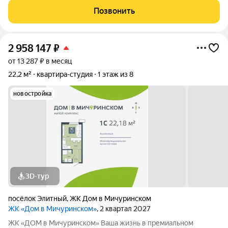
Уютный посёлок Элитный. Зелёная, тихая и перспективная
Позвонить
локация с хорошей транспортной
2 958 147
₽
от 13 287 ₽ в месяц
22,2 м²
квартира-студия
1 этаж из 8
новостройка
3D-тур
посёлок Элитный
,
ЖК Дом в Мичуринском
ЖК «Дом в Мичуринском»
, 2 квартал 2027
ЖК «ДОМ в Мичуринском» Ваша жизнь в премиальном