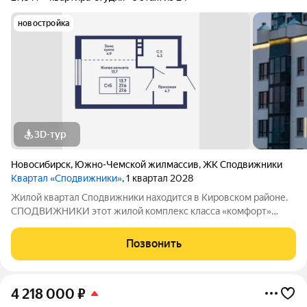
новостройка
3D-тур
Новосибирск
,
Южно-Чемской жилмассив
,
ЖК Сподвижники
Квартал «Сподвижники»
, 1 квартал 2028
Жилой квартал Сподвижники находится в Кировском районе.
СПОДВИЖНИКИ этот жилой комплекс класса «комфорт»
вдали от многолюдного городского центра, но в районе с
развитой инфраструктурой. Композиционно жилой квартал
Позвонить
состоит из трёх домов-секций разной
4 218 000
₽