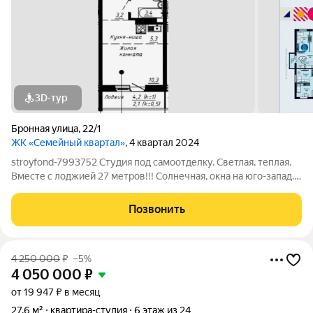
3D-тур
Бронная улица
,
22/1
ЖК «Семейный квартал»
, 4 квартал 2024
stroyfond-7993752 Студия под самоотделку. Светлая, теплая.
Вместе с лоджией 27 метров!!! Солнечная, окна на юго-запад.
Высокий средний этаж, красивый вид. Большинство квартир
уже отремонтированы. Шума строительных работ от соседей
Позвонить
практически нет. ЖК
4 250 000
₽
–5%
4 050 000
₽
от 19 947 ₽ в месяц
27,6 м²
квартира-студия
6 этаж из 24