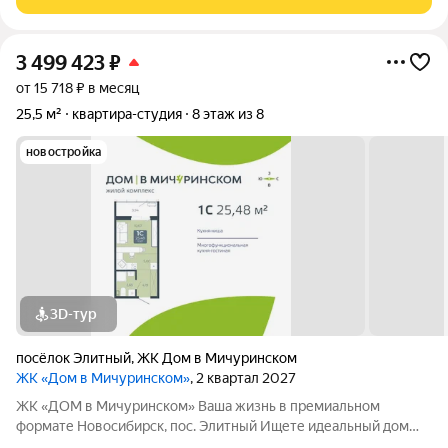
локация с хорошей транспортной
3 499 423
₽
от 15 718 ₽ в месяц
25,5 м²
квартира-студия
8 этаж из 8
новостройка
3D-тур
посёлок Элитный
,
ЖК Дом в Мичуринском
ЖК «Дом в Мичуринском»
, 2 квартал 2027
ЖК «ДОМ в Мичуринском» Ваша жизнь в премиальном
формате Новосибирск, пос. Элитный Ищете идеальный дом
для семьи? Наш новый ЖК это готовое решение! Район мечты: