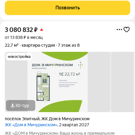
Уютный посёлок Элитный. Зелёная, тихая и перспективная
Позвонить
локация с хорошей транспортной
3 080 832
₽
от 13 838 ₽ в месяц
22,7 м²
квартира-студия
7 этаж из 8
новостройка
3D-тур
посёлок Элитный
,
ЖК Дом в Мичуринском
ЖК «Дом в Мичуринском»
, 2 квартал 2027
ЖК «ДОМ в Мичуринском» Ваша жизнь в премиальном