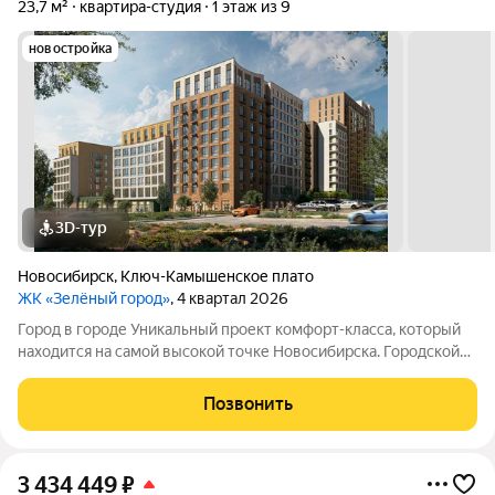
23,7 м²
квартира-студия
1 этаж из 9
новостройка
3D-тур
Новосибирск
,
Ключ-Камышенское плато
ЖК «Зелёный город»
, 4 квартал 2026
Город в городе Уникальный проект комфорт-класса, который
находится на самой высокой точке Новосибирска. Городской
комфорт, современная архитектура, природа на расстоянии
вытянутой руки и панорамные виды. Концепция
Позвонить
общественных пространств
3 434 449
₽