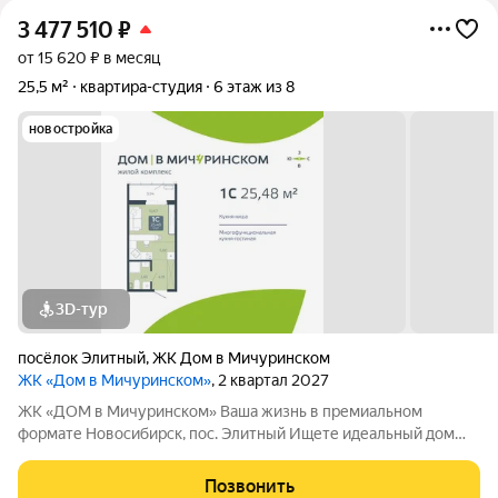
3 477 510
₽
от 15 620 ₽ в месяц
25,5 м²
квартира-студия
6 этаж из 8
новостройка
3D-тур
посёлок Элитный
,
ЖК Дом в Мичуринском
ЖК «Дом в Мичуринском»
, 2 квартал 2027
ЖК «ДОМ в Мичуринском» Ваша жизнь в премиальном
формате Новосибирск, пос. Элитный Ищете идеальный дом
для семьи? Наш новый ЖК это готовое решение! Район мечты:
Уютный посёлок Элитный. Зелёная, тихая и перспективная
Позвонить