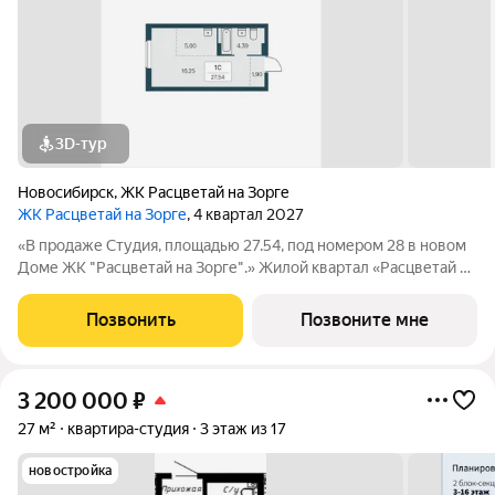
3D-тур
Новосибирск
,
ЖК Расцветай на Зорге
ЖК Расцветай на Зорге
, 4 квартал 2027
«В продаже Студия, площадью 27.54, под номером 28 в новом
Доме ЖК "Расцветай на Зорге".» Жилой квартал «Расцветай на
Зорге» расположен в экологически чистом месте Кировского
района, на ул. Зорге. Квартал объединит 11 домов на
Позвонить
Позвоните мне
просторной территории 5
3 200 000
₽
27 м²
квартира-студия
3 этаж из 17
новостройка