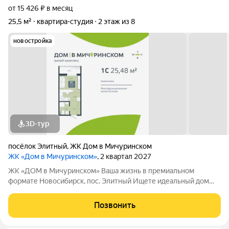
от 15 426 ₽ в месяц
25,5 м²
квартира-студия
2 этаж из 8
новостройка
3D-тур
посёлок Элитный
,
ЖК Дом в Мичуринском
ЖК «Дом в Мичуринском»
, 2 квартал 2027
ЖК «ДОМ в Мичуринском» Ваша жизнь в премиальном
формате Новосибирск, пос. Элитный Ищете идеальный дом
для семьи? Наш новый ЖК это готовое решение! Район мечты:
Уютный посёлок Элитный. Зелёная, тихая и перспективная
Позвонить
локация с хорошей транспортной