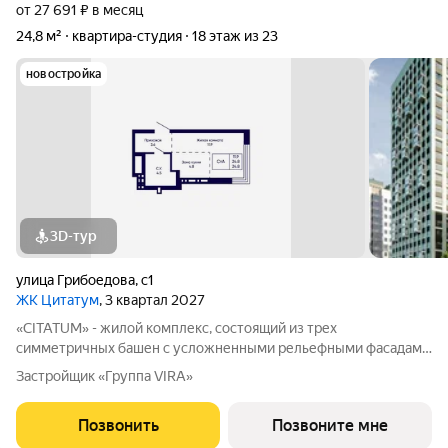
от 27 691 ₽ в месяц
24,8 м²
квартира-студия
18 этаж из 23
новостройка
3D-тур
улица Грибоедова
,
с1
ЖК Цитатум
, 3 квартал 2027
«CITATUM» - жилой комплекс, состоящий из трех
симметричных башен с усложненными рельефными фасадами
(23, 8, 23 этажей), с единым пространством-стилобатом, в
Застройщик «Группа VIRA»
котором расположится просторное дизайнерское лобби с
консьержем и мягкой зоной ожидания.
Позвонить
Позвоните мне