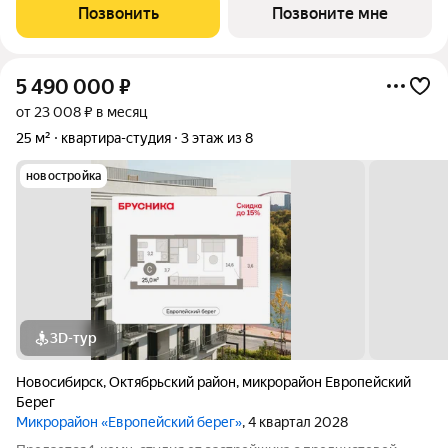
экспертами компании исходя из сценариев будущего
Позвонить
Позвоните мне
использования целевой
5 490 000
₽
от 23 008 ₽ в месяц
25 м²
квартира-студия
3 этаж из 8
новостройка
3D-тур
Новосибирск
,
Октябрьский район
,
микрорайон Европейский
Берег
Микрорайон «Европейский берег»
, 4 квартал 2028