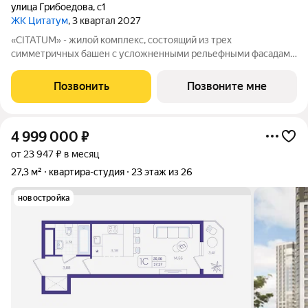
улица Грибоедова
,
с1
ЖК Цитатум
, 3 квартал 2027
«CITATUM» - жилой комплекс, состоящий из трех
симметричных башен с усложненными рельефными фасадами
(23, 8, 23 этажей), с единым пространством-стилобатом, в
котором расположится просторное дизайнерское лобби с
Позвонить
Позвоните мне
консьержем и мягкой зоной ожидания.
4 999 000
₽
от 23 947 ₽ в месяц
27,3 м²
квартира-студия
23 этаж из 26
новостройка