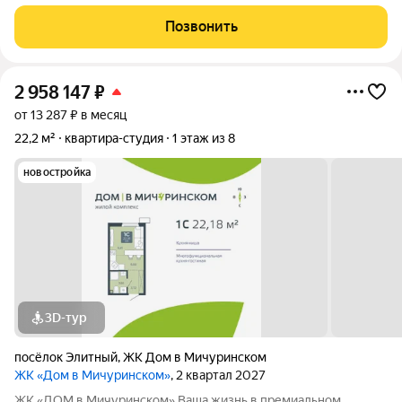
удобно добираться до метро Площадь Маркса. Есть маршрут
автобуса, остановка вблизи дома. Возможен обмен на участок
Позвонить
(до 1.2млн.) с доплатой в
2 958 147
₽
от 13 287 ₽ в месяц
22,2 м²
квартира-студия
1 этаж из 8
новостройка
3D-тур
посёлок Элитный
,
ЖК Дом в Мичуринском
ЖК «Дом в Мичуринском»
, 2 квартал 2027
ЖК «ДОМ в Мичуринском» Ваша жизнь в премиальном