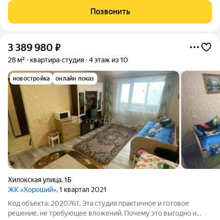
Уютный посёлок Элитный. Зелёная, тихая и перспективная
Позвонить
локация с хорошей транспортной
3 389 980
₽
28 м²
квартира-студия
4 этаж из 10
новостройка
онлайн показ
Хилокская улица
,
1Б
ЖК «Хороший»
, 1 квартал 2021
Код объекта: 2020761. Эта студия практичное и готовое
решение, не требующее вложений. Почему это выгодно и