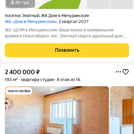
3D-тур
посёлок Элитный
,
ЖК Дом в Мичуринском
ЖК «Дом в Мичуринском»
, 2 квартал 2027
ЖК «ДОМ в Мичуринском» Ваша жизнь в премиальном
формате Новосибирск, пос. Элитный Ищете идеальный дом
для семьи? Наш новый ЖК это готовое решение! Район мечты:
Уютный посёлок Элитный. Зелёная, тихая и перспективная
Позвонить
локация с хорошей транспортной
2 400 000
₽
19,5 м²
квартира-студия
8 этаж из 16
новостройка