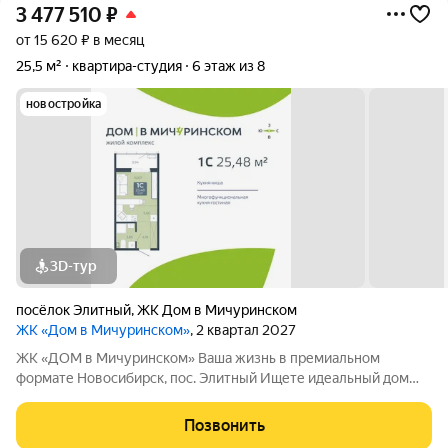
3 477 510
₽
от 15 620 ₽ в месяц
25,5 м²
квартира-студия
6 этаж из 8
новостройка
3D-тур
посёлок Элитный
,
ЖК Дом в Мичуринском
ЖК «Дом в Мичуринском»
, 2 квартал 2027
ЖК «ДОМ в Мичуринском» Ваша жизнь в премиальном
формате Новосибирск, пос. Элитный Ищете идеальный дом
для семьи? Наш новый ЖК это готовое решение! Район мечты:
Уютный посёлок Элитный. Зелёная, тихая и перспективная
Позвонить
локация с хорошей транспортной