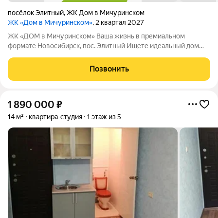
посёлок Элитный
,
ЖК Дом в Мичуринском
ЖК «Дом в Мичуринском»
, 2 квартал 2027
ЖК «ДОМ в Мичуринском» Ваша жизнь в премиальном
формате Новосибирск, пос. Элитный Ищете идеальный дом
для семьи? Наш новый ЖК это готовое решение! Район мечты:
Уютный посёлок Элитный. Зелёная, тихая и перспективная
Позвонить
локация с хорошей транспортной
1 890 000
₽
14 м²
квартира-студия
1 этаж из 5