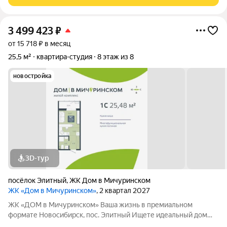
комфортное пространство для жизни и
3 499 423
₽
от 15 718 ₽ в месяц
25,5 м²
квартира-студия
8 этаж из 8
новостройка
3D-тур
посёлок Элитный
,
ЖК Дом в Мичуринском
ЖК «Дом в Мичуринском»
, 2 квартал 2027
ЖК «ДОМ в Мичуринском» Ваша жизнь в премиальном
формате Новосибирск, пос. Элитный Ищете идеальный дом
для семьи? Наш новый ЖК это готовое решение! Район мечты: