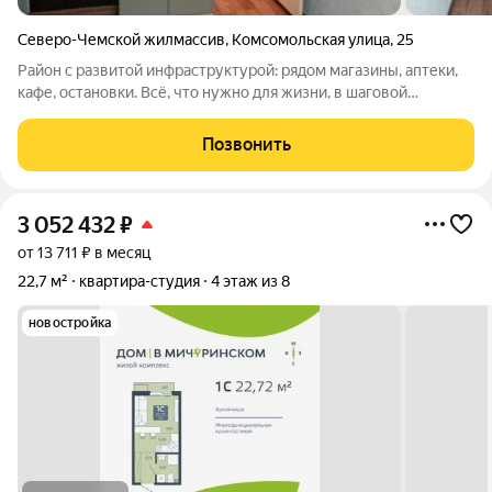
Северо-Чемской жилмассив
,
Комсомольская улица
,
25
Район с развитой инфраструктурой: рядом магазины, аптеки,
кафе, остановки. Всё, что нужно для жизни, в шаговой
доступности. Просторный двор, всегда есть место для
парковки не надо мучиться с поиском места для машины. Но
Позвонить
главная особенность этой
3 052 432
₽
от 13 711 ₽ в месяц
22,7 м²
квартира-студия
4 этаж из 8
новостройка