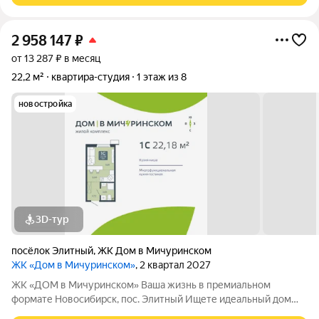
2 958 147
₽
от 13 287 ₽ в месяц
22,2 м²
квартира-студия
1 этаж из 8
новостройка
3D-тур
посёлок Элитный
,
ЖК Дом в Мичуринском
ЖК «Дом в Мичуринском»
, 2 квартал 2027
ЖК «ДОМ в Мичуринском» Ваша жизнь в премиальном
формате Новосибирск, пос. Элитный Ищете идеальный дом
для семьи? Наш новый ЖК это готовое решение! Район мечты: