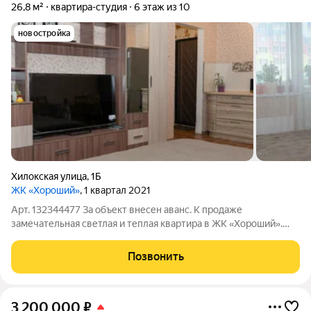
26,8 м²
квартира-студия
6 этаж из 10
новостройка
Хилокская улица
,
1Б
ЖК «Хороший»
, 1 квартал 2021
Арт. 132344477 За объект внесен аванс. К продаже
замечательная светлая и теплая квартира в ЖК «Хороший».
Квартира в светлых тонах, чистая и уютная, на комфортном
этаже, прекрасно подходящая как для жизни, так и для аренды!
Позвонить
Общая площадь квартиры
3 200 000
₽