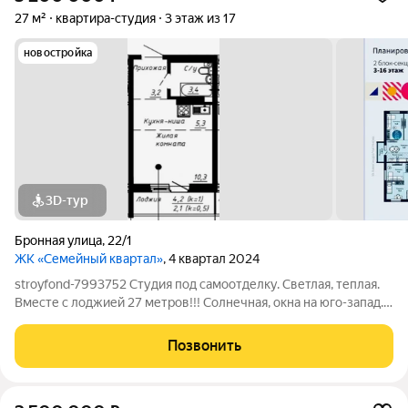
27 м²
квартира-студия
3 этаж из 17
новостройка
3D-тур
Бронная улица
,
22/1
ЖК «Семейный квартал»
, 4 квартал 2024
stroyfond-7993752 Студия под самоотделку. Светлая, теплая.
Вместе с лоджией 27 метров!!! Солнечная, окна на юго-запад.
Высокий средний этаж, красивый вид. Большинство квартир
уже отремонтированы. Шума строительных работ от соседей
Позвонить
практически нет. ЖК