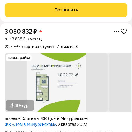
удобно прямо сейчас? - Готовность «под ключ»: В студии
сделан косметический ремонт и есть вся необходимая мебель.
Позвонить
Вы можете заселиться в
3 080 832
₽
от 13 838 ₽ в месяц
22,7 м²
квартира-студия
7 этаж из 8
новостройка
3D-тур
посёлок Элитный
,
ЖК Дом в Мичуринском
ЖК «Дом в Мичуринском»
, 2 квартал 2027