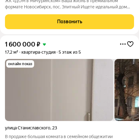
ЖК «ДОМ в Мичуринском» Ваша жизнь в премиальном
формате Новосибирск, пос. Элитный Ищете идеальный дом
для семьи? Наш новый ЖК это готовое решение! Район мечты:
Уютный посёлок Элитный. Зелёная, тихая и перспективная
Позвонить
локация с хорошей транспортной
1 600 000
₽
17,2 м²
квартира-студия
5 этаж из 5
онлайн показ
улица Станиславского
,
23
В продаже большая комната в семейном общежитии