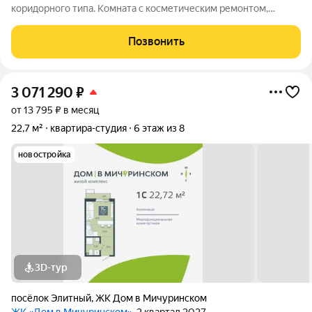
коридорного типа. Комната с косметическим ремонтом,
установлена хорошая входная дверь, пластиковое окно.
Возможен торг. Просмотр по предварительной
Позвонить
договоренности.
3 071 290
₽
от 13 795 ₽ в месяц
22,7 м²
квартира-студия
6 этаж из 8
новостройка
3D-тур
посёлок Элитный
,
ЖК Дом в Мичуринском