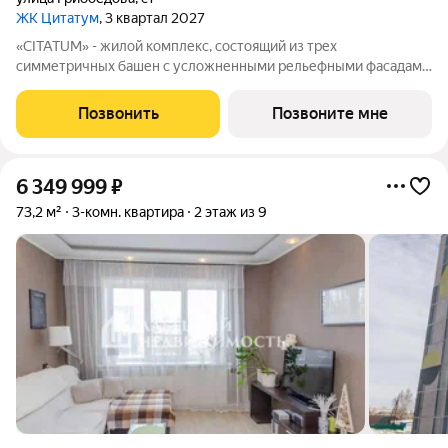
ЖК Цитатум
, 3 квартал 2027
«CITATUM» - жилой комплекс, состоящий из трех
симметричных башен с усложненными рельефными фасадами
(23, 8, 23 этажей), с единым пространством-стилобатом, в
котором расположится просторное дизайнерское лобби с
Позвонить
Позвоните мне
консьержем и мягкой зоной ожидания.
6 349 999
₽
73,2 м²
3-комн. квартира
2 этаж из 9