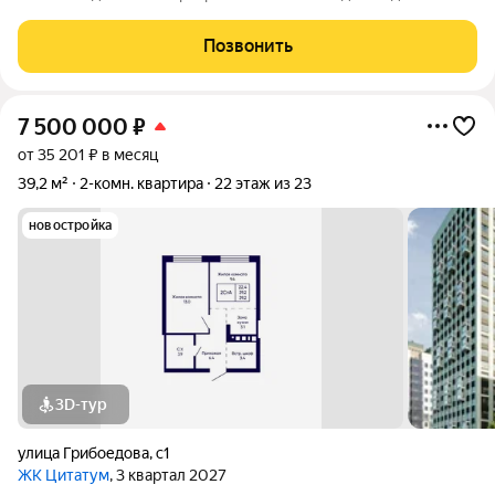
Отличный вариант для жизни студента или молодой семьи , а
так же под аренду. Очень хороший район с развитой
Позвонить
инфраструктурой. От метро 15
7 500 000
₽
от 35 201 ₽ в месяц
39,2 м²
2-комн. квартира
22 этаж из 23
новостройка
3D-тур
улица Грибоедова
,
с1
ЖК Цитатум
, 3 квартал 2027