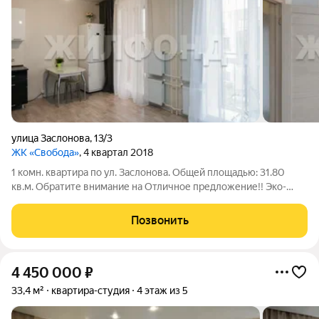
улица Заслонова
,
13/3
ЖК «Свобода»
, 4 квартал 2018
1 комн. квартира по ул. Заслонова. Общей площадью: 31.80
кв.м. Обратите внимание на Отличное предложение!! Эко-
комплекс в черте города!! Квартира-студия площадью 38,1 кв.м
с двумя окнами в пол!! Огороженная территория, безопасный
Позвонить
двор (без машин),
4 450 000
₽
33,4 м²
квартира-студия
4 этаж из 5