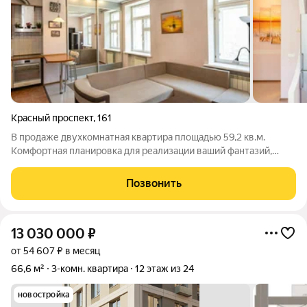
Красный проспект
,
161
В продаже двухкомнатная квартира площадью 59,2 кв.м.
Комфортная планировка для реализации ваший фантазий,
просторная кухня-гостиная, совмещенный сан.узел. Квартира
оснащена косметическим ремонтом, что позволяет новым
Позвонить
владельцам сразу заселиться или
13 030 000
₽
от 54 607 ₽ в месяц
66,6 м²
3-комн. квартира
12 этаж из 24
новостройка