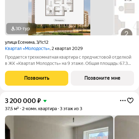
3D-тур
улица Есенина
,
3/1с12
Квартал «Молодость»
, 2 квартал 2029
Продается трехкомнатная квартира с предчистовой отделкой
в ЖК «Квартал Молодость» на 9 этаже. Общая площадь: 67.3
кв.м., жилая: 20.72 кв.м., площадь просторной кухни-гостиной:
21.19 кв.м. Высота потолков 2.7 м. Квартира с кухней-гостиной
Позвонить
Позвоните мне
и двумя
3 200 000
₽
37,5 м²
2-комн. квартира
3 этаж из 3