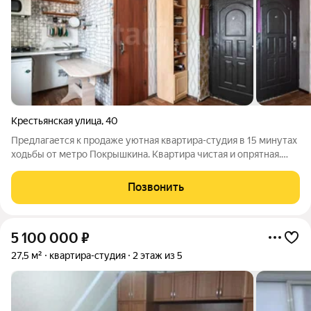
Крестьянская улица
,
40
Предлагается к продаже уютная квартира-студия в 15 минутах
ходьбы от метро Покрышкина. Квартира чистая и опрятная.
Вариант - заезжай и живи. Продается со всей мебелью и
техникой, которую вы видите на фотографиях. Прекрасная
Позвонить
локация этого места и
5 100 000
₽
27,5 м²
квартира-студия
2 этаж из 5