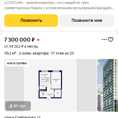
«CITATUM» - жилой комплекс, состоящий из трех
симметричных башен с усложненными рельефными фасадами
(23, 8, 23 этажей), с единым пространством-стилобатом, в
котором расположится просторное дизайнерское лобби с
Позвонить
Позвоните мне
консьержем и мягкой зоной ожидания.
7 300 000
₽
от 34 262 ₽ в месяц
39,2 м²
2-комн. квартира
17 этаж из 23
новостройка
3D-тур
улица Грибоедова
,
с1