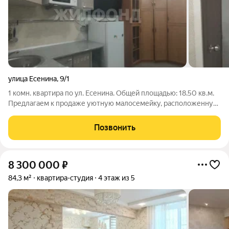
улица Есенина
,
9/1
1 комн. квартира по ул. Есенина. Общей площадью: 18.50 кв.м.
Предлагаем к продаже уютную малосемейку, расположенную
по адресу: город Новосибирск, улица Есенина, дом 9.1.
Квартира находится на 4 этаже 5-этажного дома. Общая
Позвонить
площадь составляет 18.5
8 300 000
₽
84,3 м²
квартира-студия
4 этаж из 5