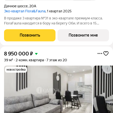
Дачное шоссе
,
20А
Эко-квартал Flora&Fauna
, 1 квартал 2025
В продаже 3 квартира №31 в эко-квартале премиум-класса.
FloraFauna находится в бору на берегу Оби. И всего в 15
минутах от площади Калинина. Территория 9,5Га, двор-лес,
беговые дорожки 2,5 км, набережная, собственный выход к
Позвонить
Позвоните мне
пляжу с причалом. Вся
8 950 000
₽
39 м²
2-комн. квартира
7 этаж из 20
новостройка