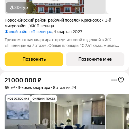
3D-тур
Новосибирский район
,
рабочий посёлок Краснообск
,
3-й
микрорайон
,
ЖК Пшеница
Жилой район «Пшеница»
, 4 квартал 2027
Трехкомнатная квартира с предчистовой отделкой в ЖК
«Пшеница» на 7 этаже. Общая площадь: 102.51 кв.м., жилая:
26.09 кв.м., площадь просторной кухни-гостиной: 23.52 кв.м.
Высота потолков 2.82 м. Квартира с кухней-гостиной и двумя
Позвонить
Позвоните мне
спальнями в жилом
21 000 000
₽
65 м²
3-комн. квартира
8 этаж из 24
новостройка
онлайн показ