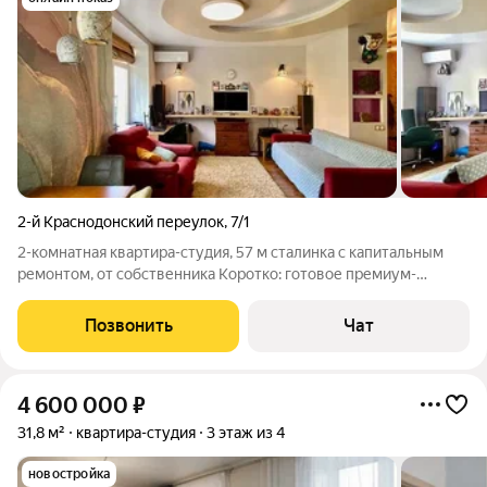
2-й Краснодонский переулок
,
7/1
2-комнатная квартира-студия, 57 м сталинка с капитальным
ремонтом, от собственника Коротко: готовое премиум-
пространство заходи, живи и радуйся. Идеально для тех, кто
ценит тишину, качество и время. Что важно (ключевые
Позвонить
Чат
преимущества) Площадь 57 м,
4 600 000
₽
31,8 м²
квартира-студия
3 этаж из 4
новостройка