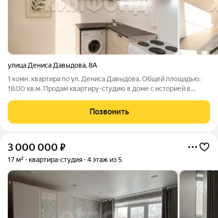
улица Дениса Давыдова
,
8А
1 комн. квартира по ул. Дениса Давыдова. Общей площадью:
18.00 кв.м. Продам квартиру-студию в доме с историей в
развитом районе Квартира расположена на первом этаже
трёхэтажного кирпичного дома - сталинки Bысокие потолки 3
Позвонить
метра создают ощущение
3 000 000
₽
17 м²
квартира-студия
4 этаж из 5