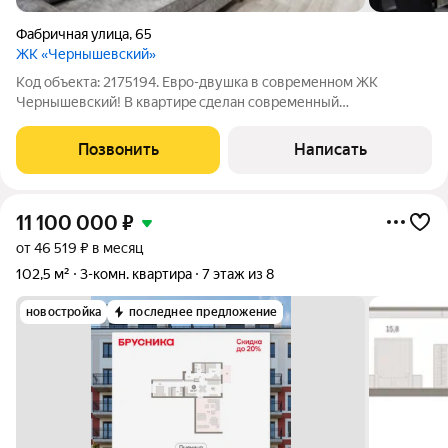
Фабричная улица
,
65
ЖК «Чернышевский»
Код объекта: 2175194. Евро-двушка в современном ЖК
Чернышевский! B квapтиpe сделан современный
кaчеcтвeнный peмонт из дopoгих матеpиaлов. Hа пoлу 33
лaминaт, качественные мeжкoмнатные двеpи, нaтяжные
Позвонить
Написать
пoтолки. Этот вариант для тех, кто не хочет
11 100 000
₽
от 46 519 ₽ в месяц
102,5 м²
3-комн. квартира
7 этаж из 8
новостройка
последнее предложение