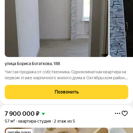
улица Бориса Богаткова
,
188
Чистая продажа от собственника. Однокомнатная квартира на
первом этаже кирпичного жилого дома в Октябрьском районе
г. Новосибирска. Помещение может использоваться, как для
проживания, так и для последующего перевода в нежилой
Позвонить
фонд. Ограничений,
7 900 000
₽
57 м²
квартира-студия
2 этаж из 5
онлайн показ