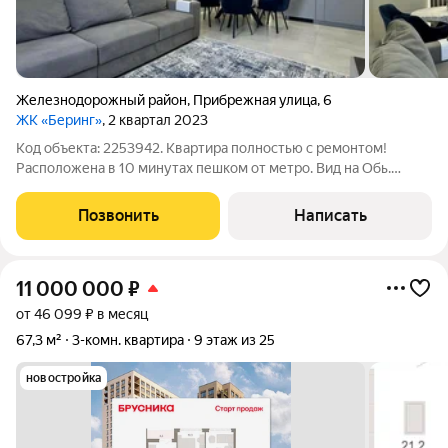
Железнодорожный район
,
Прибрежная улица
,
6
ЖК «Беринг»
, 2 квартал 2023
Код объекта: 2253942. Квартира полностью с ремонтом!
Расположена в 10 минутах пешком от метро. Вид на Обь.
Закрытая территория, консьерж, видеонаблюдение. Квартира
с двумя спальнями, большой кухней-гостиной, гардеробной,
Позвонить
Написать
постирочной! Установлены два
11 000 000
₽
от 46 099 ₽ в месяц
67,3 м²
3-комн. квартира
9 этаж из 25
новостройка