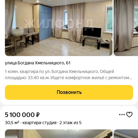
улица Богдана Хмельницкого
,
61
1 комн. квартира по ул. Богдана Хмельницкого. Общей
площадью: 33.40 кв.м. Ищете комфортное жильё с ремонтом!?
Тогда спешите, предлагаемый нами вариант ждёт именно Вас!
Предлагается на продажу светлая и уютная квартира. В
Позвонить
квартире выполнены следующие
5 100 000
₽
30,5 м²
квартира-студия
2 этаж из 5