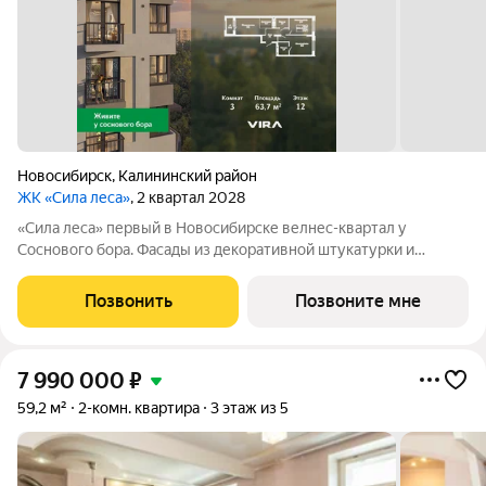
Новосибирск
,
Калининский район
ЖК «Сила леса»
, 2 квартал 2028
«Сила леса» первый в Новосибирске велнес-квартал у
Соснового бора. Фасады из декоративной штукатурки и
облицовочного кирпича с 12-метровой аркой объединяют
архитектуру с природой. Панорамное остекление и богатая
Позвонить
Позвоните мне
инфраструктура создают новый стандарт
7 990 000
₽
59,2 м²
2-комн. квартира
3 этаж из 5