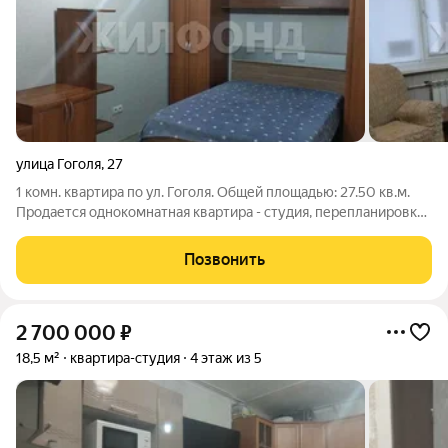
улица Гоголя
,
27
1 комн. квартира по ул. Гоголя. Общей площадью: 27.50 кв.м.
Продается однокомнатная квартира - студия, перепланировка
узаконена, в кирпичном доме у метро. Квартира светлая,
уютная. Идеально место для комфортной жизни или ведения
Позвонить
бизнеса в самом
2 700 000
₽
18,5 м²
квартира-студия
4 этаж из 5