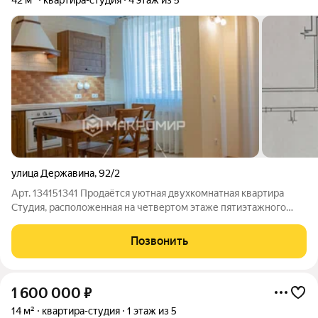
42 м²
квартира-студия
4 этаж из 5
улица Державина
,
92/2
Арт. 134151341 Продаётся уютная двухкомнатная квартира
Студия, расположенная на четвертом этаже пятиэтажного
монолитного Клубного (малонаселенного) жилого дома (с
грузовым лифтом) 31 квартира в подъезде ,2013 года
Позвонить
постройки в спокойном районе
1 600 000
₽
14 м²
квартира-студия
1 этаж из 5