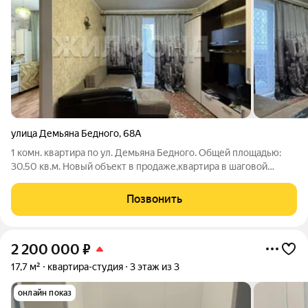
улица Демьяна Бедного
,
68А
1 комн. квартира по ул. Демьяна Бедного. Общей площадью:
30.50 кв.м. Новый объект в продаже,квартира в шаговой
доступности от метро,удачная транспортная развязка по
Ипподромской в любую часть города. Квартира подходит для
Позвонить
личного проживания,так же
2 200 000
₽
17,7 м²
квартира-студия
3 этаж из 3
онлайн показ