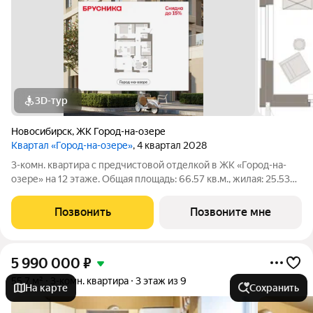
3D-тур
Новосибирск
,
ЖК Город-на-озере
Квартал «Город-на-озере»
, 4 квартал 2028
3-комн. квартира с предчистовой отделкой в ЖК «Город-на-
озере» на 12 этаже. Общая площадь: 66.57 кв.м., жилая: 25.53
кв.м., площадь просторной кухни-гостиной: 11.92 кв.м. Высота
потолков 3.0 м. Квартира с кухней-гостиной и двумя
Позвонить
Позвоните мне
спальнями в проекте
5 990 000
₽
55,7 м²
3-комн. квартира
3 этаж из 9
На карте
Сохранить