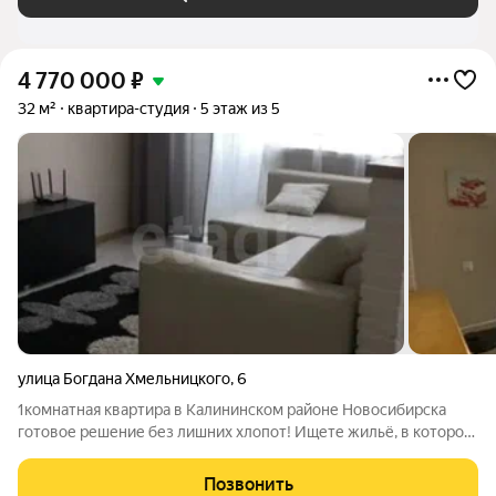
4 770 000
₽
32 м²
квартира-студия
5 этаж из 5
улица Богдана Хмельницкого
,
6
1комнатная квартира в Калининском районе Новосибирска
готовое решение без лишних хлопот! Ищете жильё, в которое
можно сразу заехать и жить, и сдавать? Эта квартира идеально
подойдёт! Продаётся светлая студия 32 кв. м с качественным
Позвонить