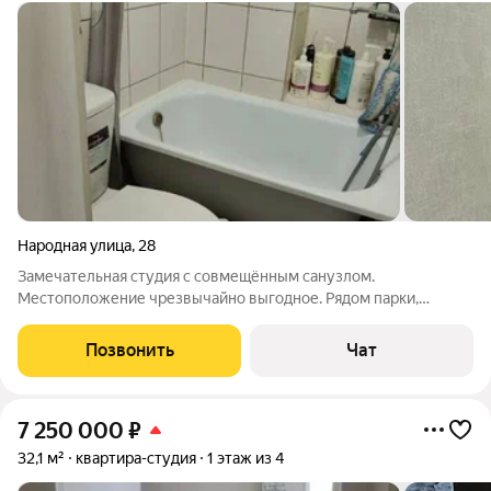
Народная улица
,
28
Замечательная студия с совмещённым санузлом.
Местоположение чрезвычайно выгодное. Рядом парки,
сосновый бор, скверы, ДК.Им.Горького, стадион "Сибирь", ТД
"Калининский". Логистика одна из лучших в Новосибирске -
Позвонить
Чат
всё есть, и метро в 4ёх остановках.
7 250 000
₽
32,1 м²
квартира-студия
1 этаж из 4