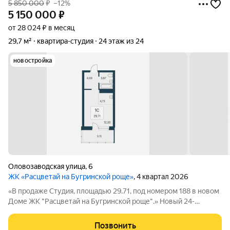
5 850 000
₽
–12%
5 150 000
₽
от 28 024 ₽ в месяц
29,7 м²
квартира-студия
24 этаж из 24
новостройка
Оловозаводская улица
,
6
ЖК «Расцветай на Бугринской роще»
, 4 квартал 2026
«В продаже Студия, площадью 29.71, под номером 188 в новом
Доме ЖК "Расцветай на Бугринской роще".» Новый 24-
этажный дом расположился на берегу р. Обь, в тихом
микрорайоне Бугринская роща на ул. Оловозаводской.
Позвонить