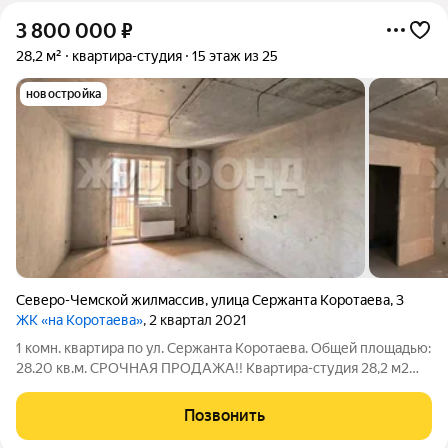
3 800 000
₽
28,2 м²
квартира-студия
15 этаж из 25
новостройка
Северо-Чемской жилмассив
,
улица Сержанта Коротаева
,
3
ЖК «на Коротаева»
, 2 квартал 2021
1 комн. квартира по ул. Сержанта Коротаева. Общей площадью:
28.20 кв.м. СРОЧНАЯ ПРОДАЖА!! Квартира-студия 28,2 м2
БЕЗ УЧЁТА ЛОДЖИИ! Предлагается тёплая, уютная квартира в
новом доме комфорт-класса ЖК На Коротаева под
Позвонить
самоотделку. Это ИДЕАЛЬНЫЙ