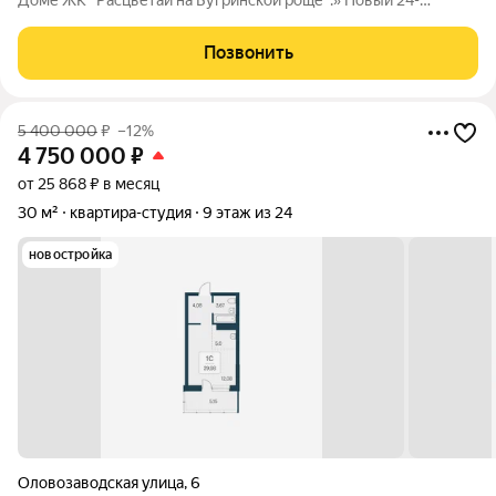
Доме ЖК "Расцветай на Бугринской роще".» Новый 24-
этажный дом расположился на берегу р. Обь, в тихом
микрорайоне Бугринская роща на ул. Оловозаводской.
Позвонить
Вдохновляющие виды открываются на водную
5 400 000
₽
–12%
4 750 000
₽
от 25 868 ₽ в месяц
30 м²
квартира-студия
9 этаж из 24
новостройка
Оловозаводская улица
,
6