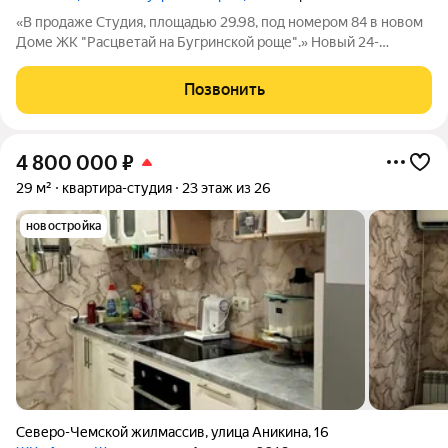
«В продаже Студия, площадью 29.98, под номером 84 в новом
Доме ЖК "Расцветай на Бугринской роще".» Новый 24-
этажный дом расположился на берегу р. Обь, в тихом
микрорайоне Бугринская роща на ул. Оловозаводской.
Позвонить
Вдохновляющие виды открываются на водную
4 800 000
₽
29 м²
квартира-студия
23 этаж из 26
новостройка
Северо-Чемской жилмассив
,
улица Аникина
,
16