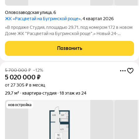
Оловозаводская улица
,
6
ЖК «Расцветай на Бугринской роще»
, 4 квартал 2026
«В продаже Студия, площадью 29.71, под номером 172 в новом
Доме ЖК "Расцветай на Бугринской роще".» Новый 24-
этажный дом расположился на берегу р. Обь, в тихом
микрорайоне Бугринская роща на ул. Оловозаводской.
Позвонить
Вдохновляющие виды открываются на
5 700 000
₽
–12%
5 020 000
₽
от 27 305 ₽ в месяц
29,7 м²
квартира-студия
18 этаж из 24
новостройка