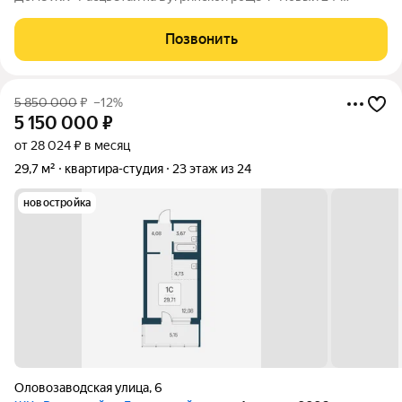
этажный дом расположился на берегу р. Обь, в тихом
микрорайоне Бугринская роща на ул. Оловозаводской.
Позвонить
Вдохновляющие виды открываются на
5 850 000
₽
–12%
5 150 000
₽
от 28 024 ₽ в месяц
29,7 м²
квартира-студия
23 этаж из 24
новостройка
Оловозаводская улица
,
6