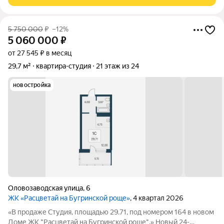
Вдохновляющие виды открываются на
5 750 000
₽
–12%
5 060 000
₽
от 27 545 ₽ в месяц
29,7 м²
квартира-студия
21 этаж из 24
новостройка
Оловозаводская улица
,
6
ЖК «Расцветай на Бугринской роще»
, 4 квартал 2026
«В продаже Студия, площадью 29.71, под номером 164 в новом
Доме ЖК "Расцветай на Бугринской роще".» Новый 24-