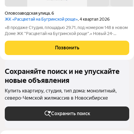
Оловозаводская улица
,
6
ЖК «Расцветай на Бугринской роще»
, 4 квартал 2026
«В продаже Студия, площадью 29.71, под номером 148 в новом
Доме ЖК "Расцветай на Бугринской роще".» Новый 24-
этажный дом расположился на берегу р. Обь, в тихом
микрорайоне Бугринская роща на ул. Оловозаводской.
Позвонить
Вдохновляющие виды открываются на
Сохраняйте поиск и не упускайте
новые объявления
Купить квартиру, студия, тип дома: монолитный,
северо-Чемской жилмассив в Новосибирске
Сохранить поиск