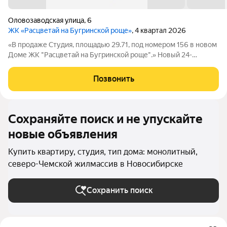
Оловозаводская улица
,
6
ЖК «Расцветай на Бугринской роще»
, 4 квартал 2026
«В продаже Студия, площадью 29.71, под номером 156 в новом
Доме ЖК "Расцветай на Бугринской роще".» Новый 24-
этажный дом расположился на берегу р. Обь, в тихом
микрорайоне Бугринская роща на ул. Оловозаводской.
Позвонить
Вдохновляющие виды открываются на
Сохраняйте поиск и не упускайте
новые объявления
Купить квартиру, студия, тип дома: монолитный,
северо-Чемской жилмассив в Новосибирске
Сохранить поиск