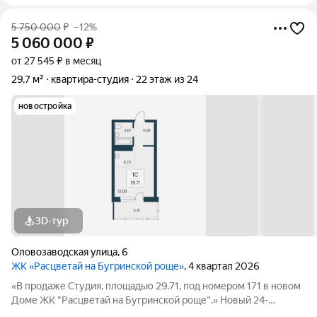
5 750 000
₽
–12%
5 060 000
₽
от 27 545 ₽ в месяц
29,7 м²
квартира-студия
22 этаж из 24
новостройка
3D-тур
Оловозаводская улица
,
6
ЖК «Расцветай на Бугринской роще»
, 4 квартал 2026
«В продаже Студия, площадью 29.71, под номером 171 в новом
Доме ЖК "Расцветай на Бугринской роще".» Новый 24-
этажный дом расположился на берегу р. Обь, в тихом