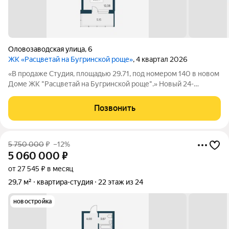
Оловозаводская улица
,
6
ЖК «Расцветай на Бугринской роще»
, 4 квартал 2026
«В продаже Студия, площадью 29.71, под номером 140 в новом
Доме ЖК "Расцветай на Бугринской роще".» Новый 24-
этажный дом расположился на берегу р. Обь, в тихом
микрорайоне Бугринская роща на ул. Оловозаводской.
Позвонить
Вдохновляющие виды открываются на
5 750 000
₽
–12%
5 060 000
₽
от 27 545 ₽ в месяц
29,7 м²
квартира-студия
22 этаж из 24
новостройка