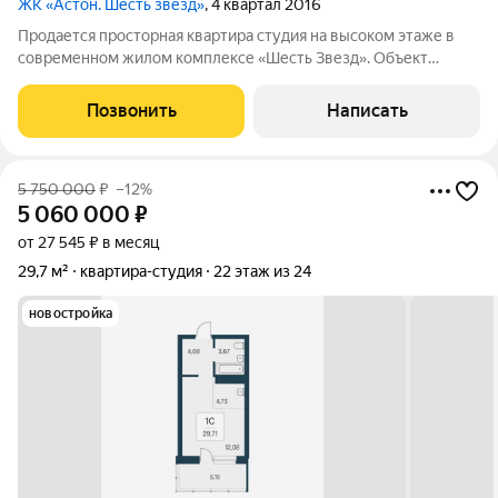
ЖК «Астон. Шесть звезд»
, 4 квартал 2016
Продается просторная квартира студия на высоком этаже в
современном жилом комплексе «Шесть Звезд». Объект
отличается выгодной планировкой и готов к проживанию:
установлен кондиционер, а вся мебель остается новому
Позвонить
Написать
владельцу. ЖК обеспечен развитой
5 750 000
₽
–12%
5 060 000
₽
от 27 545 ₽ в месяц
29,7 м²
квартира-студия
22 этаж из 24
новостройка