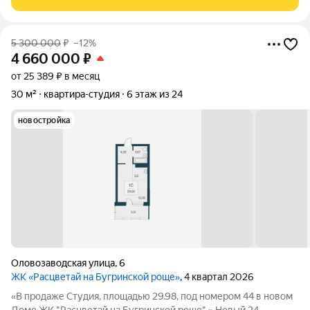
Вдохновляющие виды открываются на
5 300 000
₽
–12%
4 660 000
₽
от 25 389 ₽ в месяц
30 м²
квартира-студия
6 этаж из 24
новостройка
Оловозаводская улица
,
6
ЖК «Расцветай на Бугринской роще»
, 4 квартал 2026
«В продаже Студия, площадью 29.98, под номером 44 в новом