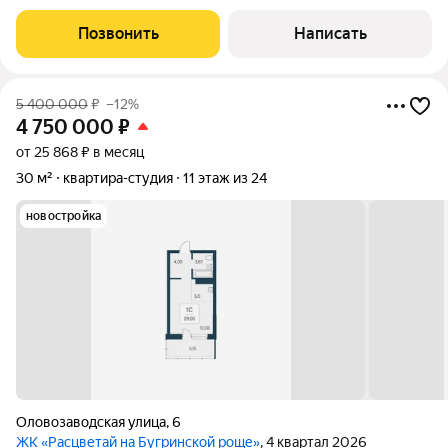
Объект полностью укомплектован всей необходимой
техникой: холодильник, стиральная машина и тд. В санузле
Позвонить
Написать
установлен теплый пол. Для личного
5 400 000
₽
–12%
4 750 000
₽
от 25 868 ₽ в месяц
30 м²
квартира-студия
11 этаж из 24
новостройка
Оловозаводская улица
,
6
ЖК «Расцветай на Бугринской роще»
, 4 квартал 2026