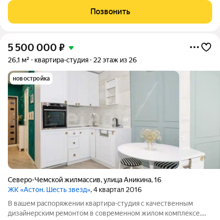
микрорайоне Бугринская роща на ул. Оловозаводской.
Позвонить
Вдохновляющие виды открываются на
5 500 000
₽
26,1 м²
квартира-студия
22 этаж из 26
новостройка
Северо-Чемской жилмассив
,
улица Аникина
,
16
ЖК «Астон. Шесть звезд»
, 4 квартал 2016
В вашем распоряжении квартира-студия с качественным
дизайнерским ремонтом в современном жилом комплексе.