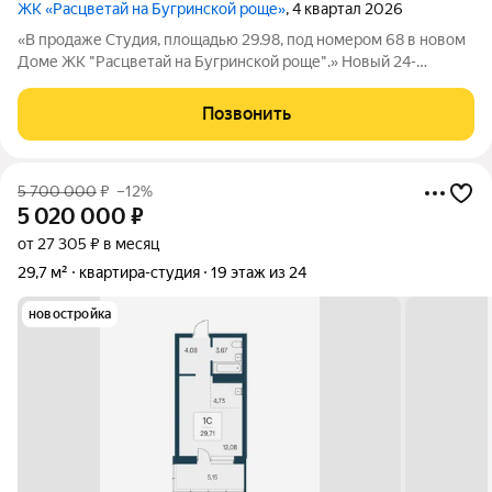
ЖК «Расцветай на Бугринской роще»
, 4 квартал 2026
«В продаже Студия, площадью 29.98, под номером 68 в новом
Доме ЖК "Расцветай на Бугринской роще".» Новый 24-
этажный дом расположился на берегу р. Обь, в тихом
микрорайоне Бугринская роща на ул. Оловозаводской.
Позвонить
Вдохновляющие виды открываются на водную
5 700 000
₽
–12%
5 020 000
₽
от 27 305 ₽ в месяц
29,7 м²
квартира-студия
19 этаж из 24
новостройка