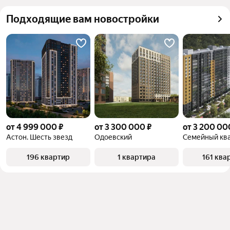
квадратного метра или площади
Подходящие вам новостройки
от 4 999 000 ₽
от 3 300 000 ₽
от 3 200 00
Астон. Шесть звезд
Одоевский
Семейный кв
196 квартир
1 квартира
161 ква