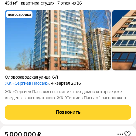
45,1 м²
квартира-студия
7 этаж из 26
новостройка
Оловозаводская улица
,
6/1
ЖК «Сергиев Пассаж»
, 4 квартал 2016
ЖК «Сергиев Пассаж» состоит из трех домов которые уже
введены в эксплуатацию. ЖК "Сергиев Пассаж" расположен в
экологически чистом районе, в шаговой доступности
расположен пляж и парк "Бугринская роща". Развитая
Позвонить
инфраструктура ЖК обусловлена
5 000 000
₽