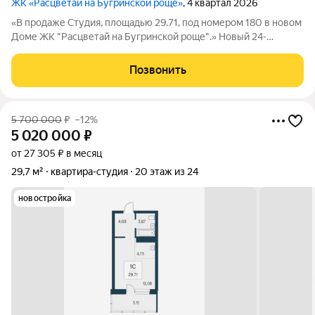
ЖК «Расцветай на Бугринской роще»
, 4 квартал 2026
«В продаже Студия, площадью 29.71, под номером 180 в новом
Доме ЖК "Расцветай на Бугринской роще".» Новый 24-
этажный дом расположился на берегу р. Обь, в тихом
микрорайоне Бугринская роща на ул. Оловозаводской.
Позвонить
Вдохновляющие виды открываются на
5 700 000
₽
–12%
5 020 000
₽
от 27 305 ₽ в месяц
29,7 м²
квартира-студия
20 этаж из 24
новостройка