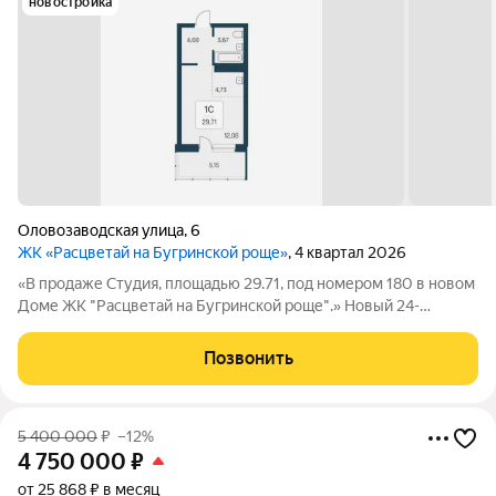
новостройка
Оловозаводская улица
,
6
ЖК «Расцветай на Бугринской роще»
, 4 квартал 2026
«В продаже Студия, площадью 29.71, под номером 180 в новом
Доме ЖК "Расцветай на Бугринской роще".» Новый 24-
этажный дом расположился на берегу р. Обь, в тихом
микрорайоне Бугринская роща на ул. Оловозаводской.
Позвонить
Вдохновляющие виды открываются на
5 400 000
₽
–12%
4 750 000
₽
от 25 868 ₽ в месяц