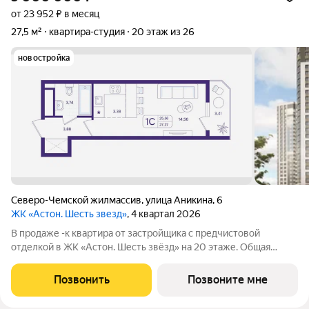
от 23 952 ₽ в месяц
27,5 м²
квартира-студия
20 этаж из 26
новостройка
Северо-Чемской жилмассив
,
улица Аникина
,
6
ЖК «Астон. Шесть звезд»
, 4 квартал 2026
В продаже -к квартира от застройщика с предчистовой
отделкой в ЖК «Астон. Шесть звёзд» на 20 этаже. Общая
площадь 27.51 м, жилая 14.56 м. Высота потолков от 2.65 до
2.95 м (зависит от секции). «Астон. Шесть звёзд» современный
Позвонить
Позвоните мне
комплекс из шести