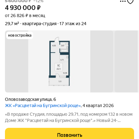
5 600 000
₽
–12%
4 930 000
₽
от 26 826 ₽ в месяц
29,7 м²
квартира-студия
17 этаж из 24
новостройка
Оловозаводская улица
,
6
ЖК «Расцветай на Бугринской роще»
, 4 квартал 2026
«В продаже Студия, площадью 29.71, под номером 132 в новом
Доме ЖК "Расцветай на Бугринской роще".» Новый 24-
этажный дом расположился на берегу р. Обь, в тихом
микрорайоне Бугринская роща на ул. Оловозаводской.
Позвонить