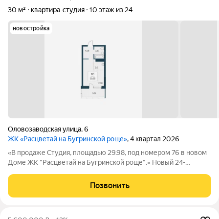
30 м²
квартира-студия
10 этаж из 24
новостройка
Оловозаводская улица
,
6
ЖК «Расцветай на Бугринской роще»
, 4 квартал 2026
«В продаже Студия, площадью 29.98, под номером 76 в новом
Доме ЖК "Расцветай на Бугринской роще".» Новый 24-
этажный дом расположился на берегу р. Обь, в тихом
микрорайоне Бугринская роща на ул. Оловозаводской.
Позвонить
Вдохновляющие виды открываются на водную