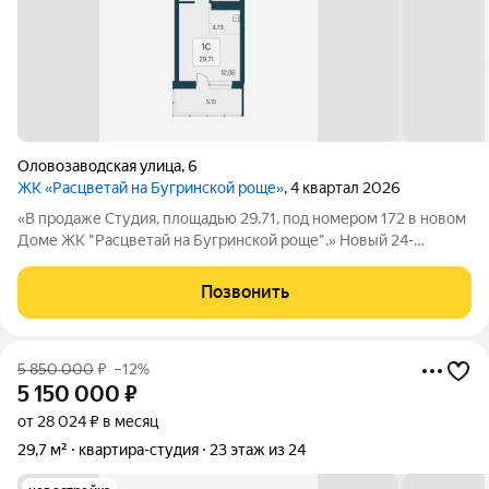
Оловозаводская улица
,
6
ЖК «Расцветай на Бугринской роще»
, 4 квартал 2026
«В продаже Студия, площадью 29.71, под номером 172 в новом
Доме ЖК "Расцветай на Бугринской роще".» Новый 24-
этажный дом расположился на берегу р. Обь, в тихом
микрорайоне Бугринская роща на ул. Оловозаводской.
Позвонить
Вдохновляющие виды открываются на
5 850 000
₽
–12%
5 150 000
₽
от 28 024 ₽ в месяц
29,7 м²
квартира-студия
23 этаж из 24