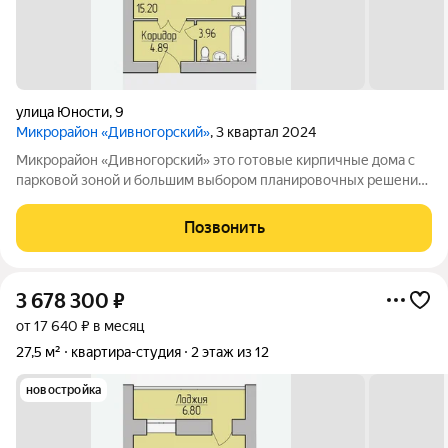
улица Юности
,
9
Микрорайон «Дивногорский»
, 3 квартал 2024
Микрорайон «Дивногорский» это готовые кирпичные дома с
парковой зоной и большим выбором планировочных решений.
Квартиры продаются под ключ или под самоотделку - на ваш
выбор. Во дворе просторные детские и спортивные площадки
Позвонить
с безопасным покрытием.
3 678 300
₽
от 17 640 ₽ в месяц
27,5 м²
квартира-студия
2 этаж из 12
новостройка