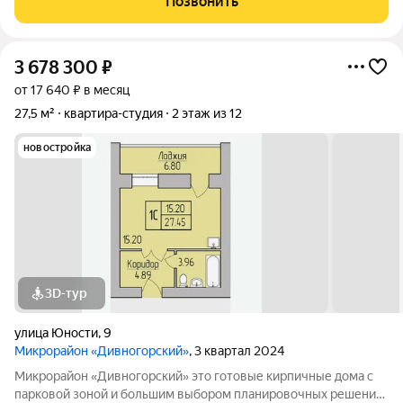
Позвонить
Высота потолков 2.7 метра.
3 678 300
₽
от 17 640 ₽ в месяц
27,5 м²
квартира-студия
2 этаж из 12
новостройка
3D-тур
улица Юности
,
9
Микрорайон «Дивногорский»
, 3 квартал 2024
Микрорайон «Дивногорский» это готовые кирпичные дома с
парковой зоной и большим выбором планировочных решений.