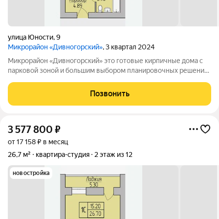
улица Юности
,
9
Микрорайон «Дивногорский»
, 3 квартал 2024
Микрорайон «Дивногорский» это готовые кирпичные дома с
парковой зоной и большим выбором планировочных решений.
Квартиры продаются под ключ или под самоотделку - на ваш
выбор. Во дворе просторные детские и спортивные площадки
Позвонить
с безопасным покрытием.
3 577 800
₽
от 17 158 ₽ в месяц
26,7 м²
квартира-студия
2 этаж из 12
новостройка