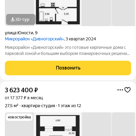
3D-тур
улица Юности
,
9
Микрорайон «Дивногорский»
, 3 квартал 2024
Микрорайон «Дивногорский» это готовые кирпичные дома с
парковой зоной и большим выбором планировочных решений.
Квартиры продаются под ключ или под самоотделку - на ваш
выбор. Во дворе просторные детские и спортивные площадки
Позвонить
с безопасным покрытием.
3 623 400
₽
от 17 377 ₽ в месяц
27,5 м²
квартира-студия
1 этаж из 12
новостройка