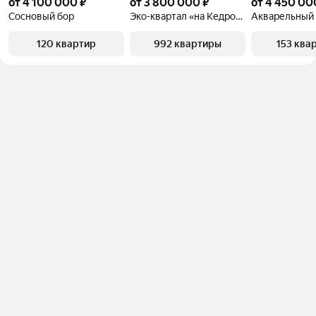
от 4 100 000 ₽
от 3 800 000 ₽
от 4 450 00
Сосновый бор
Эко-квартал «на Кедровой»
Акварельный 
120 квартир
992 квартиры
153 ква