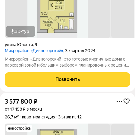
3D-тур
улица Юности
,
9
Микрорайон «Дивногорский»
, 3 квартал 2024
Микрорайон «Дивногорский» это готовые кирпичные дома с
парковой зоной и большим выбором планировочных решений.
Квартиры продаются под ключ или под самоотделку - на ваш
выбор. Во дворе просторные детские и спортивные площадки
Позвонить
с безопасным покрытием.
3 577 800
₽
от 17 158 ₽ в месяц
26,7 м²
квартира-студия
3 этаж из 12
новостройка