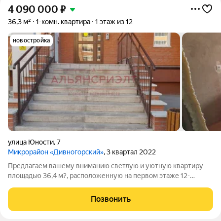
4 090 000
₽
36,3 м²
1-комн. квартира
1 этаж из 12
новостройка
улица Юности
,
7
Микрорайон «Дивногорский»
, 3 квартал 2022
Предлагаем вашему вниманию светлую и уютную квартиру
площадью 36,4 м?, расположенную на первом этаже 12-
этажного дома. Преимущества квартиры: - Просторная
однушка, идеально подходящая для комфортного проживания.
Позвонить
- Развитая инфраструктура района: