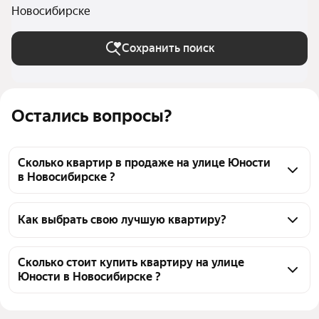
Новосибирске
Сохранить поиск
Остались вопросы?
Сколько квартир в продаже на улице Юности
в Новосибирске ?
На Яндекс Недвижимости в продаже на улице 
Юности в Новосибирске 48 квартир, из них 4 
Как выбрать свою лучшую квартиру?
объявления от агентств, 44 объявления от 
Чтобы купить квартиру дешёвую на улице Юности, 
застройщиков
воспользуйтесь тепловой картой для оценки 
Сколько стоит купить квартиру на улице
Юности в Новосибирске ?
инфраструктуры и транспортной доступности в 
выбранном районе на улице Юности в 
Цена за квадратный метр
112 672 — 152 937 ₽
Новосибирске