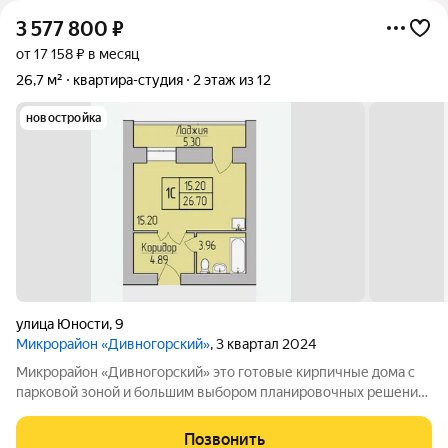
3 577 800
₽
от 17 158 ₽ в месяц
26,7 м²
квартира-студия
2 этаж из 12
новостройка
улица Юности
,
9
Микрорайон «Дивногорский»
, 3 квартал 2024
Микрорайон «Дивногорский» это готовые кирпичные дома с
парковой зоной и большим выбором планировочных решений.
Квартиры продаются под ключ или под самоотделку - на ваш
выбор. Во дворе просторные детские и спортивные площадки
Позвонить