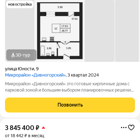
новостройка
3D-тур
улица Юности
,
9
Микрорайон «Дивногорский»
, 3 квартал 2024
Микрорайон «Дивногорский» это готовые кирпичные дома с
парковой зоной и большим выбором планировочных решений.
Квартиры продаются под ключ или под самоотделку - на ваш
выбор. Во дворе просторные детские и спортивные площадки
Позвонить
с безопасным покрытием.
3 845 400
₽
от 18 442 ₽ в месяц