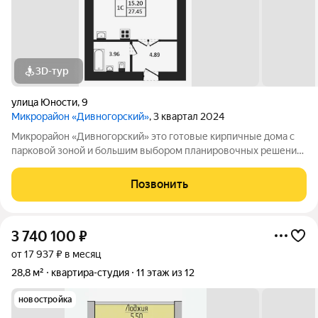
3D-тур
улица Юности
,
9
Микрорайон «Дивногорский»
, 3 квартал 2024
Микрорайон «Дивногорский» это готовые кирпичные дома с
парковой зоной и большим выбором планировочных решений.
Квартиры продаются под ключ или под самоотделку - на ваш
выбор. Во дворе просторные детские и спортивные площадки
Позвонить
с безопасным покрытием.
3 740 100
₽
от 17 937 ₽ в месяц
28,8 м²
квартира-студия
11 этаж из 12
новостройка