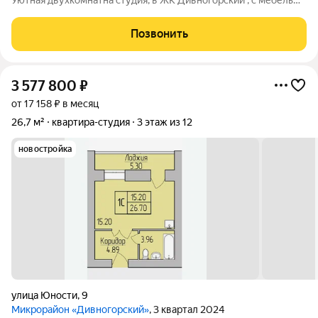
Уютная двухкомнатна студия, в ЖК Дивногорский , с мебелью,
подходит как для сдачи в аренду , так и после получения
ключей сразу поселиться в данной квартире, для семьи с
Позвонить
ребёнком отличный
3 577 800
₽
от 17 158 ₽ в месяц
26,7 м²
квартира-студия
3 этаж из 12
новостройка
улица Юности
,
9
Микрорайон «Дивногорский»
, 3 квартал 2024