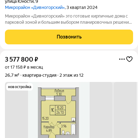
улица Юности
,
9
Микрорайон «Дивногорский»
, 3 квартал 2024
Микрорайон «Дивногорский» это готовые кирпичные дома с
парковой зоной и большим выбором планировочных решений.
Квартиры продаются под ключ или под самоотделку - на ваш
выбор. Во дворе просторные детские и спортивные площадки
Позвонить
с безопасным покрытием.
3 577 800
₽
от 17 158 ₽ в месяц
26,7 м²
квартира-студия
2 этаж из 12
новостройка