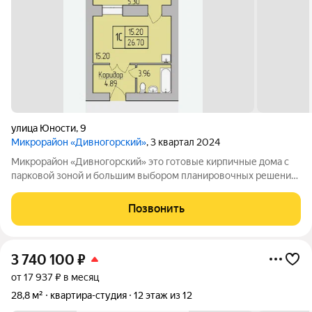
улица Юности
,
9
Микрорайон «Дивногорский»
, 3 квартал 2024
Микрорайон «Дивногорский» это готовые кирпичные дома с
парковой зоной и большим выбором планировочных решений.
Квартиры продаются под ключ или под самоотделку - на ваш
выбор. Во дворе просторные детские и спортивные площадки
Позвонить
с безопасным покрытием.
3 740 100
₽
от 17 937 ₽ в месяц
28,8 м²
квартира-студия
12 этаж из 12