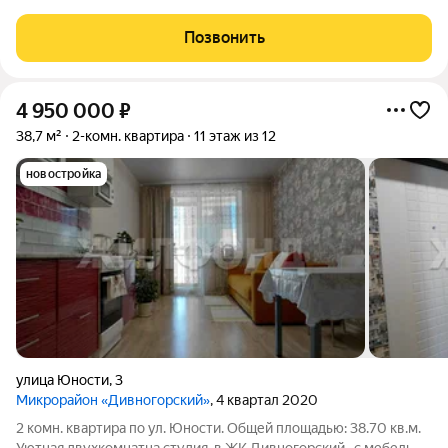
Квартиры продаются под ключ или под самоотделку - на ваш
выбор. Во дворе просторные детские и спортивные площадки
Позвонить
с безопасным покрытием.
4 950 000
₽
38,7 м²
2-комн. квартира
11 этаж из 12
новостройка
улица Юности
,
3
Микрорайон «Дивногорский»
, 4 квартал 2020
2 комн. квартира по ул. Юности. Общей площадью: 38.70 кв.м.