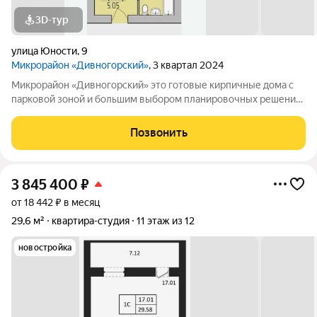
3D-тур
улица Юности
,
9
Микрорайон «Дивногорский»
, 3 квартал 2024
Микрорайон «Дивногорский» это готовые кирпичные дома с
парковой зоной и большим выбором планировочных решений.
Квартиры продаются под ключ или под самоотделку - на ваш
выбор. Во дворе просторные детские и спортивные площадки
Позвонить
с безопасным покрытием.
3 845 400
₽
от 18 442 ₽ в месяц
29,6 м²
квартира-студия
11 этаж из 12
новостройка