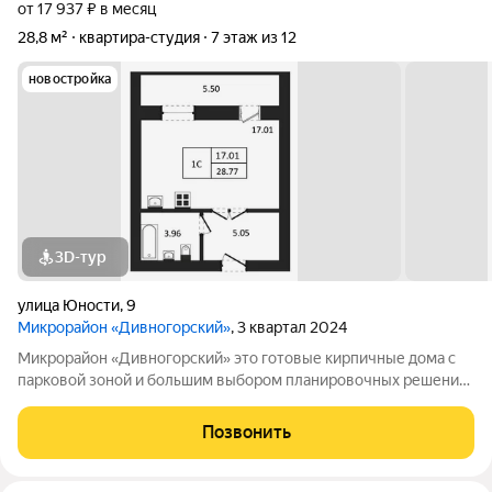
от 17 937 ₽ в месяц
28,8 м²
квартира-студия
7 этаж из 12
новостройка
3D-тур
улица Юности
,
9
Микрорайон «Дивногорский»
, 3 квартал 2024
Микрорайон «Дивногорский» это готовые кирпичные дома с
парковой зоной и большим выбором планировочных решений.
Квартиры продаются под ключ или под самоотделку - на ваш
выбор. Во дворе просторные детские и спортивные площадки
Позвонить
с безопасным покрытием.