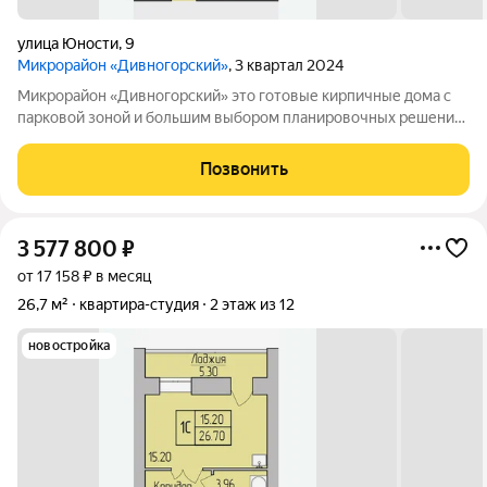
улица Юности
,
9
Микрорайон «Дивногорский»
, 3 квартал 2024
Микрорайон «Дивногорский» это готовые кирпичные дома с
парковой зоной и большим выбором планировочных решений.
Квартиры продаются под ключ или под самоотделку - на ваш
выбор. Во дворе просторные детские и спортивные площадки
Позвонить
с безопасным покрытием.
3 577 800
₽
от 17 158 ₽ в месяц
26,7 м²
квартира-студия
2 этаж из 12
новостройка