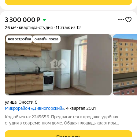
с безопасным покрытием.
3 300 000
₽
26 м²
квартира-студия
11 этаж из 12
новостройка
онлайн показ
улица Юности
,
5
Микрорайон «Дивногорский»
, 4 квартал 2021
Код объекта: 2245656. Предлагается к продаже удобная
студия в современном доме. Общая площадь квартиры
составляет 26 кв. м, из них 17 кв. м жилая. Квартира находится
на 11 этаже 12-этажного дома, построенного в 2021 году.