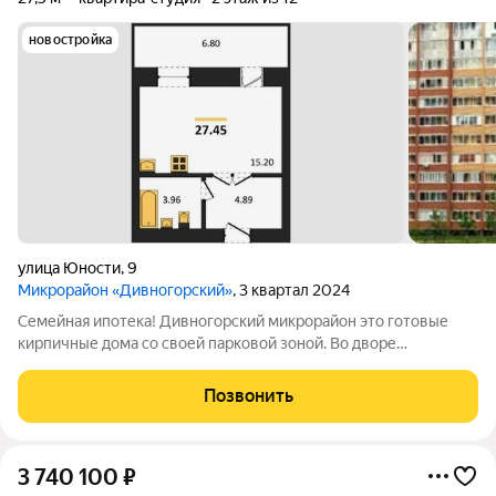
новостройка
улица Юности
,
9
Микрорайон «Дивногорский»
, 3 квартал 2024
Семейная ипотека! Дивногорский микрорайон это готовые
кирпичные дома со своей парковой зоной. Во дворе
просторные детские и спортивные площадки с безопасным
покрытием. Две огороженных площадки для выгула собак,
Позвонить
одна из них - со специальным
3 740 100
₽