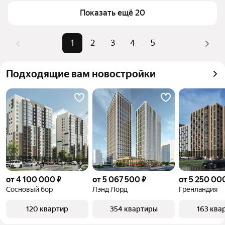
Самые популярные запросы
«Студии»
верхней части страницы есть самые частые 
Показать ещё 20
комбинации фильтров, например «Студии» или «»
Самый дорогой объект
15,1 млн ₽
Помимо удобной сортировки по цене продажи вы 
1
2
3
4
5
можете отсортировать результаты по стоимости 
квадратного метра или площади
Подходящие вам новостройки
от 4 100 000 ₽
от 5 067 500 ₽
от 5 250 00
Сосновый бор
Лэнд Лорд
Гренландия
120 квартир
354 квартиры
163 ква