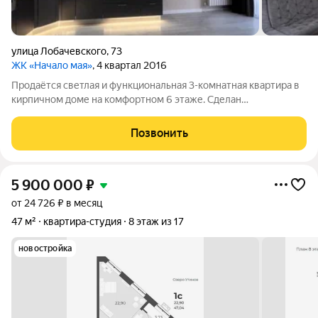
улица Лобачевского
,
73
ЖК «Начало мая»
, 4 квартал 2016
Продаётся светлая и функциональная 3-комнатная квартира в
кирпичном доме на комфортном 6 этаже. Сделан
качественный ремонт. Квартира с мебелью, готовая для
проживания. Просторная кухня-гостиная 28 квадратов, с двумя
Позвонить
панорамными окнами, установлен
5 900 000
₽
от 24 726 ₽ в месяц
47 м²
квартира-студия
8 этаж из 17
новостройка