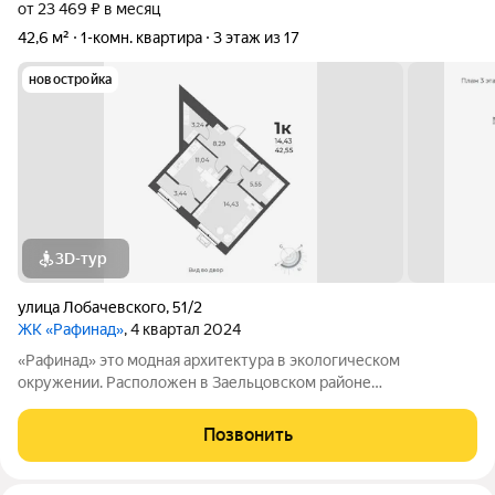
от 23 469 ₽ в месяц
42,6 м²
1-комн. квартира
3 этаж из 17
новостройка
3D-тур
улица Лобачевского
,
51/2
ЖК «Рафинад»
, 4 квартал 2024
«Рафинад» это модная архитектура в экологическом
окружении. Расположен в Заельцовском районе
Новосибирска, в микрорайоне Стрижи. Отделка white box,
остеклённые лоджии, корзина для установки кондиционера.
Позвонить
Рядом: два озера, фермерский рынок,