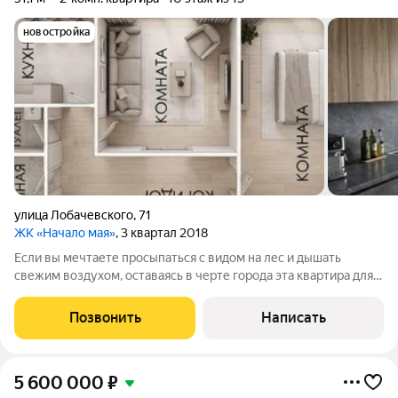
новостройка
улица Лобачевского
,
71
ЖК «Начало мая»
, 3 квартал 2018
Если вы мечтаете просыпаться с видом на лес и дышать
свежим воздухом, оставаясь в черте города эта квартира для
вас. Из окон и с застеклённой лоджии открывается
панорамный вид на зелёный массив, и каждое время года
Позвонить
Написать
здесь посвоему красиво.
5 600 000
₽