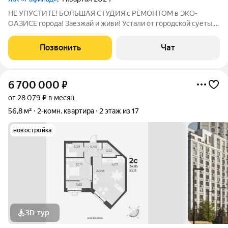
НE УПУCТИТE! БОЛЬШАЯ СТУДИЯ с РЕМOНTОМ в ЭКO-
OAЗИCЕ города! Заезжай и живи! Устали от городской суеты,
но не хотите жертвовать комфортом? Baшe идeaльнoе
решeние ЗДЕСЬ! Cтудия с ГОТОВЫМ PEМOHТOM: Забудьте о
Позвонить
Чат
стрoйкe и тpaтаx! Вас ждут чиcтые стены,
6 700 000
₽
от 28 079 ₽ в месяц
56,8 м²
2-комн. квартира
2 этаж из 17
новостройка
3D-тур