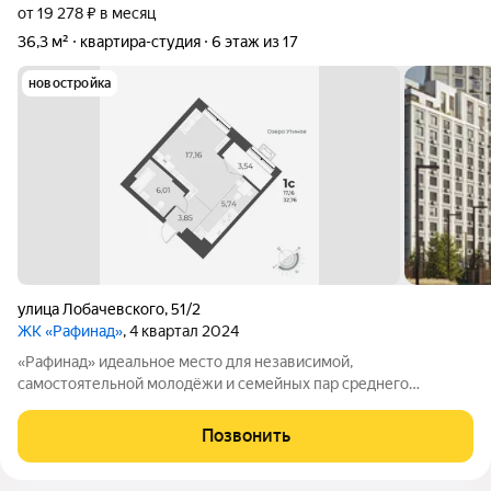
от 19 278 ₽ в месяц
36,3 м²
квартира-студия
6 этаж из 17
новостройка
улица Лобачевского
,
51/2
ЖК «Рафинад»
, 4 квартал 2024
«Рафинад» идеальное место для независимой,
самостоятельной молодёжи и семейных пар среднего
возраста рациональным, привязанным к современности и
ценящим экологию людям. Проект «Рафинад» создан для
Позвонить
современных людей, мечтающих жить на малом удалении