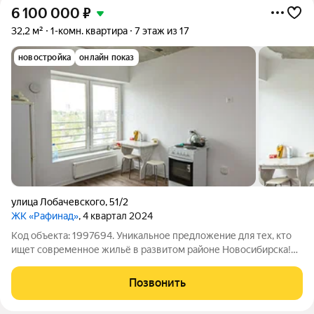
6 100 000
₽
32,2 м²
1-комн. квартира
7 этаж из 17
новостройка
онлайн показ
улица Лобачевского
,
51/2
ЖК «Рафинад»
, 4 квартал 2024
Код объекта: 1997694. Уникальное предложение для тех, кто
ищет современное жильё в развитом районе Новосибирска!
Продаётся однокомнатная квартира площадью 32,2 кв. м. в ЖК
"Рафинад". Квартира расположена на 7 этаже 17-этажного
Позвонить
кирпично-монолитного