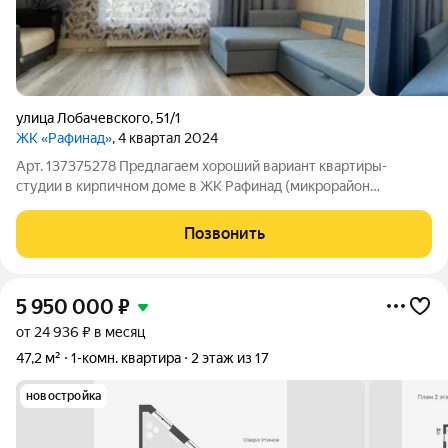
улица Лобачевского
,
51/1
ЖК «Рафинад»
, 4 квартал 2024
Арт. 137375278 Предлагаем хороший вариант квартиры-
студии в кирпичном доме в ЖК Рафинад (микрорайон
"Стрижи"). Расположение: 16 этаж из 17, чистый подъезд и два
лифта пассажирский и грузовой. Большой двор с детской
Позвонить
площадкой и достаточно много места
5 950 000
₽
от 24 936 ₽ в месяц
47,2 м²
1-комн. квартира
2 этаж из 17
новостройка