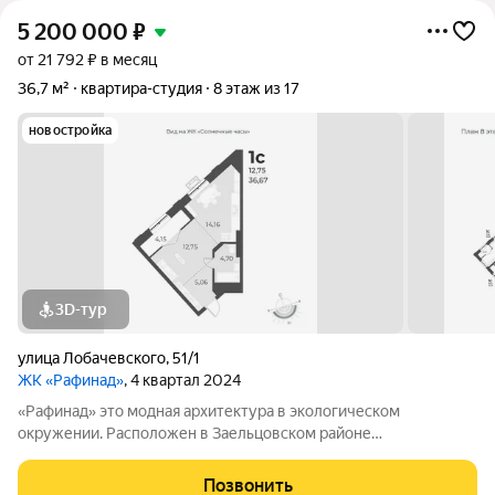
5 200 000
₽
от 21 792 ₽ в месяц
36,7 м²
квартира-студия
8 этаж из 17
новостройка
3D-тур
улица Лобачевского
,
51/1
ЖК «Рафинад»
, 4 квартал 2024
«Рафинад» это модная архитектура в экологическом
окружении. Расположен в Заельцовском районе
Новосибирска, в микрорайоне Стрижи. Отделка white box,
остеклённые лоджии, корзина для установки кондиционера.
Позвонить