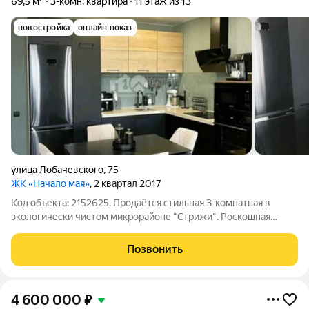
69,5 м²
3-комн. квартира
11 этаж из 13
новостройка
онлайн показ
улица Лобачевского
,
75
ЖК «Начало мая»
, 2 квартал 2017
Код объекта: 2152625. Продаётся стильная 3-комнатная в
экологически чистом микрорайоне "Стрижи". Роскошная
квартира на 11 этаже! Вид на тихий двор и закаты.
Функциональная и просторная планировка. Планировка: Общая
Позвонить
полезная площадь 72,8 м, включая
4 600 000
₽