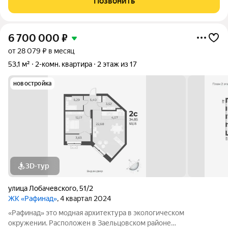
Позвонить
школы, поликлиника, торговый центр,
6 700 000
₽
от 28 079 ₽ в месяц
53,1 м²
2-комн. квартира
2 этаж из 17
новостройка
3D-тур
улица Лобачевского
,
51/2
ЖК «Рафинад»
, 4 квартал 2024
«Рафинад» это модная архитектура в экологическом
окружении. Расположен в Заельцовском районе