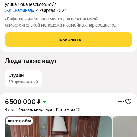
улица Лобачевского
,
51/2
ЖК «Рафинад»
, 4 квартал 2024
«Рафинад» идеальное место для независимой,
самостоятельной молодёжи и семейных пар среднего
возраста рациональным, привязанным к современности и
ценящим экологию людям. Проект «Рафинад» создан для
Позвонить
современных людей, мечтающих жить на малом удалении
Люди также ищут
Студии
58 предложений
6 500 000
₽
47 м²
1-комн. квартира
11 этаж из 13
новостройка