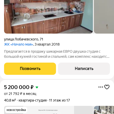
улица Лобачевского
,
71
ЖК «Начало мая»
, 3 квартал 2018
Предлагается в продажу шикарная ЕВРО двушка студия с
большой кухней гостиной и спальней, сам комплекс находится
в лесной местности в 15 минутах от города, рядом есть все для
комфортного проживания, магазины, детские сады, школы,
Позвонить
Написать
поликлиника, торговый
5 200 000
₽
от 21 792 ₽ в месяц
40,8 м²
квартира-студия
11 этаж из 17
новостройка