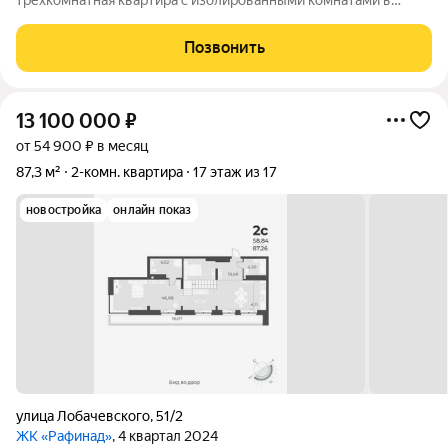
трёхкомнатная квартира с изолированными комнатами в
СТРИЖАХ. Основные характеристики: Количество комнат: 3
(все изолированные); Высота потолков: 2,7 метра; Две
Позвонить
застеклённые лоджий; Просторная
13 100 000
₽
от 54 900 ₽ в месяц
87,3 м²
2-комн. квартира
17 этаж из 17
новостройка
онлайн показ
улица Лобачевского
,
51/2
ЖК «Рафинад»
, 4 квартал 2024