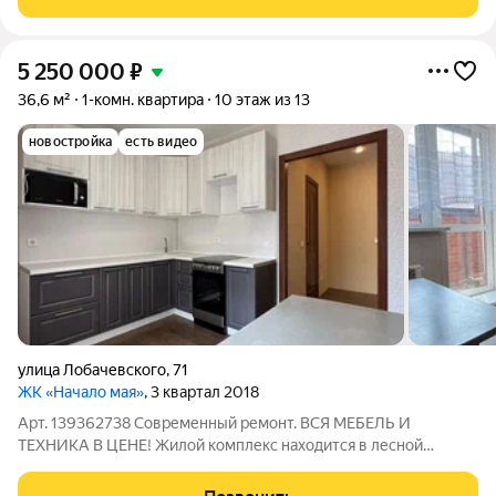
Рядом: два озера, фермерский рынок,
5 250 000
₽
36,6 м²
1-комн. квартира
10 этаж из 13
новостройка
есть видео
улица Лобачевского
,
71
ЖК «Начало мая»
, 3 квартал 2018
Арт. 139362738 Современный ремонт. ВСЯ МЕБЕЛЬ И
ТЕХНИКА В ЦЕНЕ! Жилой комплекс находится в лесной
местности в 25 минутах езды от м. Заельцовская, рядом есть
все для комфортного проживания магазины, детские сады,