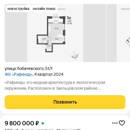
новостройка
онлайн показ
улица Лобачевского
,
51/1
ЖК «Рафинад»
, 4 квартал 2024
«Рафинад» это модная архитектура в экологическом
окружении. Расположен в Заельцовском районе
Новосибирска, в микрорайоне Стрижи. Отделка white box,
остеклённые лоджии, корзина для установки кондиционера.
Позвонить
Рядом: два озера, фермерский рынок,
9 800 000
₽