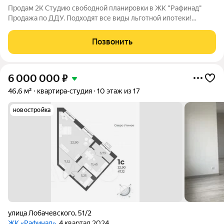
Продам 2К Студию свободной планировки в ЖК "Рафинад"
Продажа по ДДУ. Подходят все виды льготной ипотеки!
Гос.Поддержка 8% / Семейная 6% / Ит Ипотека 5%. Квартира
площадью 87,26м2 + 26,1м2 терраса! Эксклюзивный формат
Позвонить
жилья, объединяющий сразу 3
6 000 000
₽
46,6 м²
квартира-студия
10 этаж из 17
новостройка
улица Лобачевского
,
51/2
ЖК «Рафинад»
, 4 квартал 2024