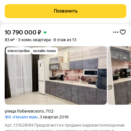
Новосибирска, в микрорайоне Стрижи. Отделка white box,
остеклённые лоджии, корзина для установки кондиционера.
Позвонить
Рядом: два озера, фермерский рынок,
10 790 000
₽
83 м²
3-комн. квартира
8 этаж из 13
новостройка
онлайн показ
улица Лобачевского
,
71/2
ЖК «Начало мая»
, 3 квартал 2018
Арт. 137628184 Предлагается к продаже видовая полноценная