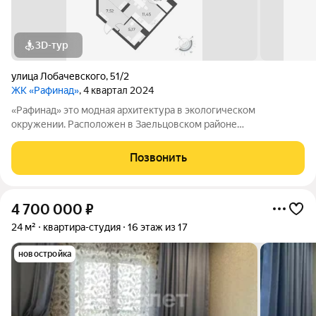
3D-тур
улица Лобачевского
,
51/2
ЖК «Рафинад»
, 4 квартал 2024
«Рафинад» это модная архитектура в экологическом
окружении. Расположен в Заельцовском районе
Новосибирска, в микрорайоне Стрижи. Отделка white box,
остеклённые лоджии, корзина для установки кондиционера.
Позвонить
Рядом: два озера, фермерский рынок,
4 700 000
₽
24 м²
квартира-студия
16 этаж из 17
новостройка