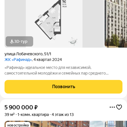
3D-тур
улица Лобачевского
,
51/1
ЖК «Рафинад»
, 4 квартал 2024
«Рафинад» идеальное место для независимой,
самостоятельной молодёжи и семейных пар среднего
возраста рациональным, привязанным к современности и
ценящим экологию людям. Проект «Рафинад» создан для
Позвонить
современных людей, мечтающих жить на малом удалении
5 900 000
₽
39 м²
1-комн. квартира
4 этаж из 13
новостройка