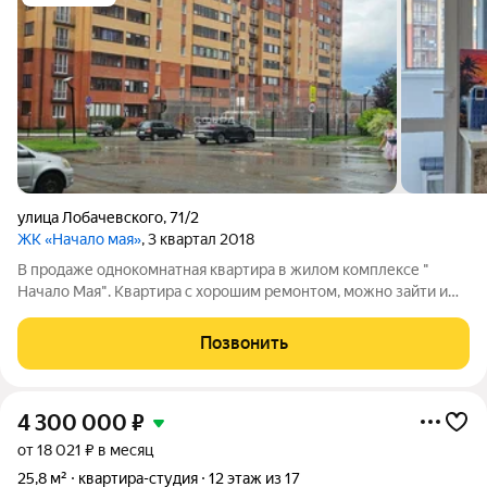
улица Лобачевского
,
71/2
ЖК «Начало мая»
, 3 квартал 2018
В продаже однокомнатная квартира в жилом комплексе "
Начало Мая". Квартира с хорошим ремонтом, можно зайти и
жить. Удобная, просторная лоджия, с выходом из комнаты и
кухни. Есть гардеробная. В квартире остаётся мебель.
Позвонить
Недалеко от дома озеро -
4 300 000
₽
от 18 021 ₽ в месяц
25,8 м²
квартира-студия
12 этаж из 17