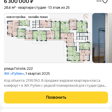
6 300 000
₽
28,6 м²
квартира-студия
13 этаж из 25
новостройка
онлайн показ
улица Гоголя
,
222
ЖК «Рубин»
, 1 квартал 2025
Код объекта: 2195760. В продаже видовая квартира класса
комфорт+ в ЖК Рубин с редкой планировкой для студии (два
окна, в коридоре глубокая ниша под гардеробную). Мебель и
техника остаются новому собственнику в подарок. В квартире
Позвонить
выполнен ремонт,