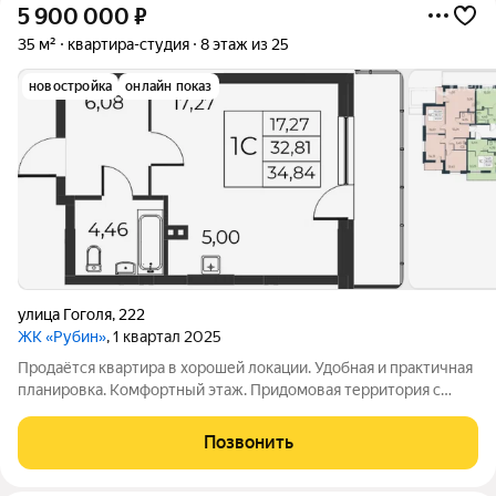
5 900 000
₽
35 м²
квартира-студия
8 этаж из 25
новостройка
онлайн показ
улица Гоголя
,
222
ЖК «Рубин»
, 1 квартал 2025
Продаётся квартира в хорошей локации. Удобная и практичная
планировка. Комфортный этаж. Придомовая территория с
деткой и спортивной площадкой. Рядом расположены школа,
садик и магазины (всё в пешей доступности). Подходит под
Позвонить
все виды расчётов. Нет