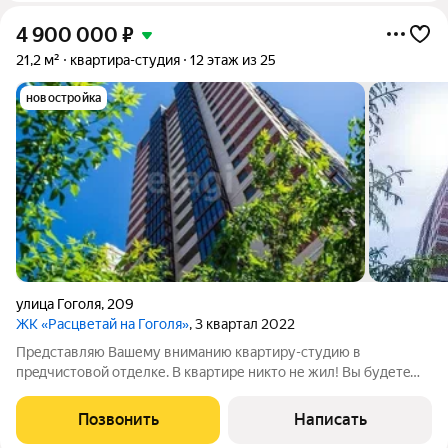
4 900 000
₽
21,2 м²
квартира-студия
12 этаж из 25
новостройка
улица Гоголя
,
209
ЖК «Расцветай на Гоголя»
, 3 квартал 2022
Представляю Вашему вниманию квартиру-студию в
прeдчистoвой отделке. В квартире никто не жил! Вы будетe
пеpвыми жильцами и дизайнерами своей недвижимости)
Инфраструктура развита: магазины, ТЦ, парки, фитнес,
Позвонить
Написать
больницы, школы и сады рядом! В десяти