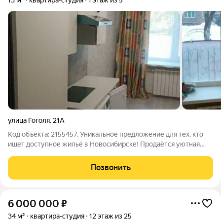
13 м²
квартира-студия
1 этаж из 5
улица Гоголя
,
21А
Код объекта: 2155457. Уникальное предложение для тех, кто
ищет доступное жильё в Новосибирске! Продаётся уютная
студия площадью 13 кв. м на улице Гоголя, 21А. Квартира-
студия расположена на первом этаже пятиэтажного
Позвонить
кирпичного дома 1960 года
6 000 000
₽
34 м²
квартира-студия
12 этаж из 25