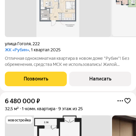
улица Гоголя
,
222
ЖК «Рубин»
, 1 квартал 2025
Отличная однокомнатная квартира в новом доме "Рубин"! Без
обременения, средства МСК не использовались! Жилой
комплекс расположен вдали от шумных магистралей и в
окружении объектов социальной инфраструктуры. В шаговой
Позвонить
Написать
доступности 5 школ, гимназия,
6 480 000
₽
32,5 м²
1-комн. квартира
9 этаж из 25
новостройка