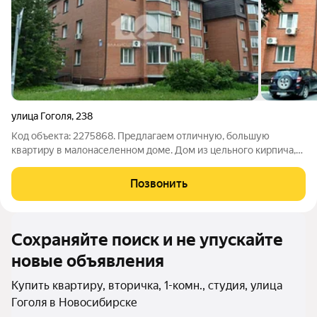
улица Гоголя
,
238
Код объекта: 2275868. Предлагаем отличную, большую
квартиру в малонаселенном доме. Дом из цельного кирпича,
ширина стен 60 см., в доме два подьезда, соседи дружные,
двор огорожен. 10 минут до метро, сеть магазинов, школы,
Позвонить
детские сады в пешей
Сохраняйте поиск и не упускайте
новые объявления
Купить квартиру, вторичка, 1-комн., студия, улица
Гоголя в Новосибирске