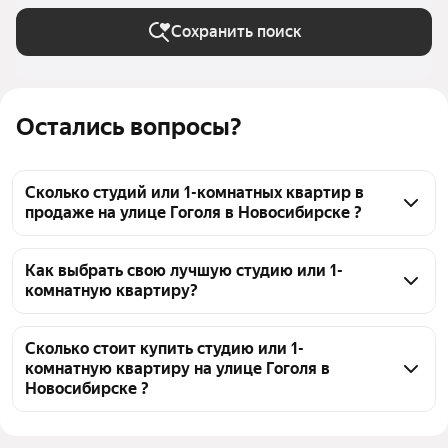
Сохранить поиск
Остались вопросы?
Сколько студий или 1-комнатных квартир в
продаже на улице Гоголя в Новосибирске ?
На Яндекс Недвижимости в продаже на улице 
Гоголя в Новосибирске 35 студий или 1-комнатных 
Как выбрать свою лучшую студию или 1-
комнатную квартиру?
квартир, из них 33 объявления от агентств, 2 
объявления от застройщиков
Чтобы купить студию или 1-комнатную квартиру 
эконом класса на улице Гоголя, воспользуйтесь 
Сколько стоит купить студию или 1-
комнатную квартиру на улице Гоголя в
тепловой картой для оценки инфраструктуры и 
Новосибирске ?
транспортной доступности в выбранном районе на 
улице Гоголя в Новосибирске
Цена за квадратный метр
139 319 — 291 777 ₽