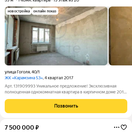
55 м²
1-комн. квартира
15 этаж из 20
новостройка
онлайн показ
улица Гоголя
,
40/1
ЖК «Карамзина 53»
, 4 квартал 2017
Арт. 131909993 Уникальное предложение! Эксклюзивная
полноценная однокомнатная квартира в кирпичном доме 2018
года постройки, в лучшем месте Новосибирска в двух минутах
ходьбы от станции метро "Маршала Покрышкина". Квартира
Позвонить
буквально залита солнечным
7 500 000
₽