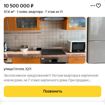
10 500 000
₽
47,6 м²
1-комн. квартира
7 этаж из 11
улица Гоголя
,
32/1
Эксклюзивное предложение!!! Уютная квартира в кирпичном
новом доме, на 7 этаже кирпичного дома. При продаже
остается вся мебель и бытовая техника по договоренности,
есть 2 лоджии остекленные, дом огорожен, придомовая
Позвонить
парковка, есть охрана и