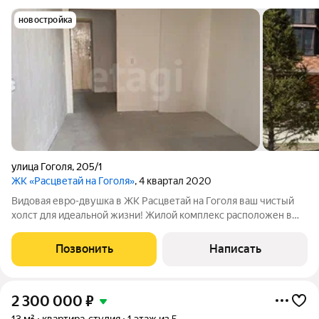
новостройка
улица Гоголя
,
205/1
ЖК «Расцветай на Гоголя»
, 4 квартал 2020
Видовая евро-двушка в ЖК Расцветай на Гоголя ваш чистый
холст для идеальной жизни! Жилой комплекс расположен в
Дзержинском районе, одном из самых динамично
развивающихся в Новосибирске. Состоит из трёх 25-этажных
Позвонить
Написать
домов и одного дома переменной
2 300 000
₽