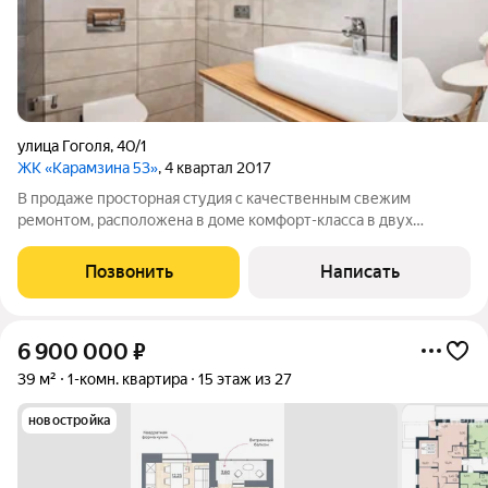
улица Гоголя
,
40/1
ЖК «Карамзина 53»
, 4 квартал 2017
В продаже просторная студия с качественным свежим
ремонтом, расположена в доме комфорт-класса в двух
минутах ходьбы от станции метро «Покрышкина». Район
отличается развитой инфраструктурой: в шаговой
Позвонить
Написать
доступности находятся супермаркеты, фитнес-центр,
6 900 000
₽
39 м²
1-комн. квартира
15 этаж из 27
новостройка