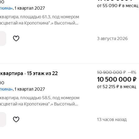
00
от 55 090 ₽ в месяц
ткина»
, 1 квартал 2027
квартира, площадью 61.3, под номером
асцветай на Кропоткина".» Высотный
ропоткина» расположился у «Ельцовского
Красного проспекта. Проект выделяется
3 августа 2026
10 900 000
₽
–4%
 квартира · 15 этаж из 22
10 500 000
₽
00
от 52 215 ₽ в месяц
ткина»
, 1 квартал 2027
квартира, площадью 58.5, под номером
асцветай на Кропоткина".» Высотный
ропоткина» расположился у «Ельцовского
Красного проспекта. Проект выделяется
13 часов назад