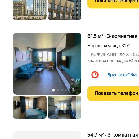
Показать телефон
61,5 м² · 3-комнатная
Народная улица
,
32/1
ПРОЖИВАНИЕ до 23.05.20
квартира площадью 61,5 
планировкой: три изоли
санузел отличный вариант для семьи с детьми. В квартире
Брусника.Обмен
выполнен
+
3
Показать телефон
54,7 м² · 3-комнатна