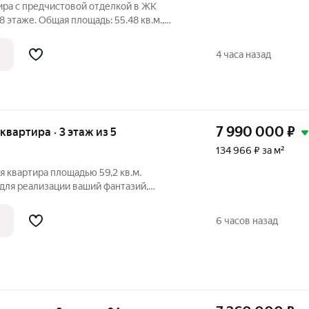
ира с предчистовой отделкой в ЖК
 этаже. Общая площадь: 55.48 кв.м.,
просторной кухни-гостиной: 14.51 кв.м.
Квартира с кухней-гостиной и двумя
4 часа назад
7 990 000
₽
 квартира · 3 этаж из 5
134 966 ₽ за м²
 квартира площадью 59,2 кв.м.
для реализации ваший фантазий,
ая, совмещенный сан.узел. Квартира
 ремонтом, что позволяет новым
6 часов назад
ться или