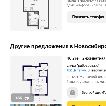
Продам квартиру на этап
доме комфорт - класса. 
расположился рядом с «
удаленности от дороги. 
Показать телефон
города
+
1
Другие предложения в Новосибир
46,2 м² · 2-комнатна
улица Грибоедова
,
с1
ЖК Цитатум
, 3 квартал 
«CITATUM» - жилой комп
башен с усложненными ре
с единым пространством
просторное дизайнерско
Застройщик «Г
ожидания.
3D-тур
+
22