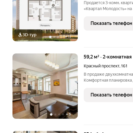
Продается 3-комн. кварт
«Квартал Молодость» на 8
жилая: 21 кв.м., площадь 
Высота потолков 2.7 м. 
Показать телефон
спальнями в
3D-тур
+
11
59,2 м² · 2-комнатная
Красный проспект
,
161
В продаже двухкомнатная
Комфортная планировка 
просторная кухня-гостин
оснащена косметическим
Показать телефон
владельцам сразу засели
+
5