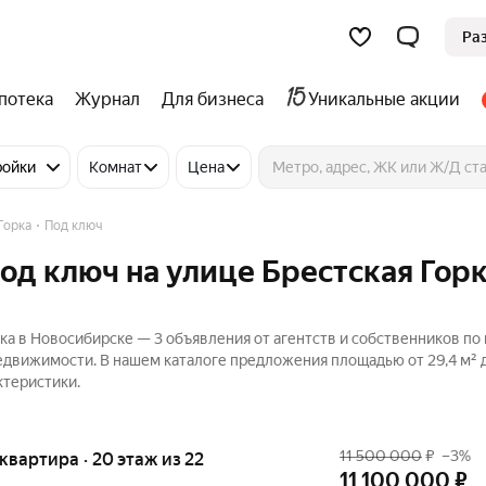
Ра
потека
Журнал
Для бизнеса
Уникальные акции
ройки
Комнат
Цена
Горка
Под ключ
од ключ на улице Брестская Горк
рка в Новосибирске — 3 объявления от агентств и собственников по
едвижимости. В нашем каталоге предложения площадью от 29,4 м² до
ктеристики.
11 500 000
₽
–3%
я квартира · 20 этаж из 22
11 100 000
₽