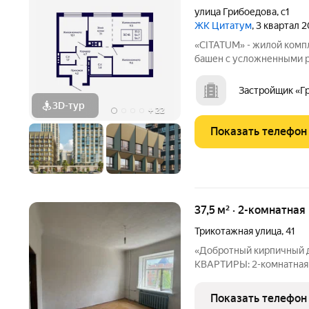
улица Грибоедова
,
с1
ЖК Цитатум
, 3 квартал 
«CITATUM» - жилой комп
башен с усложненными ре
с единым пространством
просторное дизайнерско
Застройщик «Г
ожидания.
3D-тур
+
22
Показать телефон
37,5 м² · 2-комнатная
Трикотажная улица
,
41
«Добротный кирпичный
КВАРТИРЫ: 2-комнатная квартира площадью 37,5 кв.м.,
расположена на 3 этаже,
отсутствие шума с улицы Дом - 1950 г постройки: толст
Показать телефон
кирпичные стены (хороша