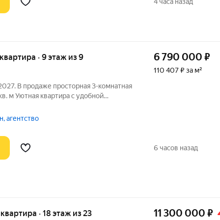
4 часа назад
6 790 000
₽
 квартира · 9 этаж из 9
110 407 ₽ за м²
27. В продаже просторная 3-комнатная
кв. м Уютная квартира с удобной
рованные комнаты, балкон и раздельный
, агентство
6 часов назад
11 300 000
₽
я квартира · 18 этаж из 23