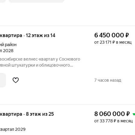
6 450 000
₽
 квартира · 12 этаж из 14
от 23 171 ₽ в месяц
ий район
ал 2028
тивной штукатурки и облицовочного
ркой объединяют архитектуру с
стекление и богатая инфраструктура
7 часов назад
8 060 000
₽
 квартира · 8 этаж из 25
от 33 778 ₽ в месяц
 квартал 2029