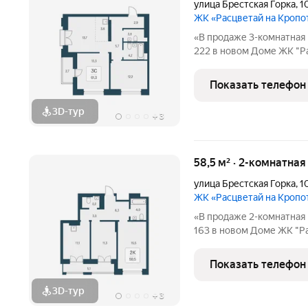
улица Брестская Горка
,
1
ЖК «Расцветай на Кропо
«В продаже 3-комнатная 
222 в новом Доме ЖК "Р
квартал «Расцветай на К
парка» в 10 минутах от 
Показать телефон
своей
3D-тур
+
3
58,5 м² · 2-комнатная
улица Брестская Горка
,
1
ЖК «Расцветай на Кропо
«В продаже 2-комнатная 
163 в новом Доме ЖК "Р
квартал «Расцветай на К
парка» в 10 минутах от 
Показать телефон
своей
3D-тур
+
3