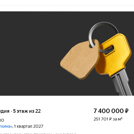
Ж
До 100 тыс. ₽
7 400 000
₽
удия · 5 этаж из 22
251 701 ₽ за м²
00
ткина»
, 1 квартал 2027