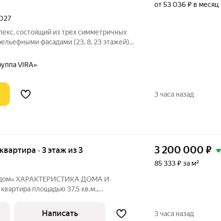
от 53 036 ₽ в месяц
2027
лекс, состоящий из трех симметричных
льефными фасадами (23, 8, 23 этажей),
-стилобатом, в котором расположится
е лобби с консьержем и мягкой зоной
руппа VIRA»
3 часа назад
3 200 000
₽
 квартира · 3 этаж из 3
85 333 ₽ за м²
 дом» ХАРАКТЕРИСТИКА ДОМА И
 что обеспечивает много света и
ые
Написать
3 часа назад
я тепло- и