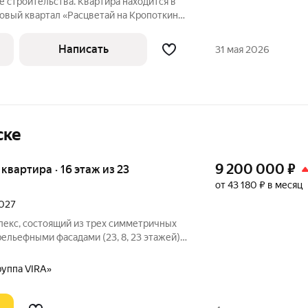
е строительства. Квартира находится в
Новый квартал «Расцветай на Кропоткина»
Ельцовским парком» в комфортной
В 10 минутах пешего пути главная улица
Написать
31 мая 2026
ске
9 200 000
₽
я квартира · 16 этаж из 23
от 43 180 ₽ в месяц
2027
лекс, состоящий из трех симметричных
льефными фасадами (23, 8, 23 этажей),
-стилобатом, в котором расположится
е лобби с консьержем и мягкой зоной
руппа VIRA»