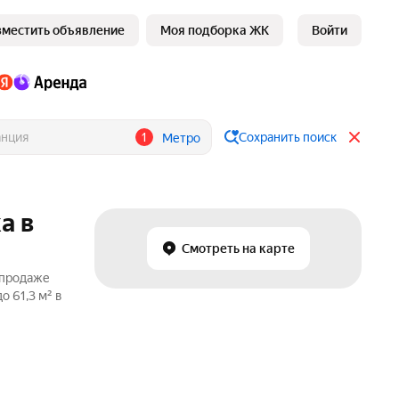
зместить объявление
Моя подборка ЖК
Войти
1
Сохранить поиск
Метро
а в
Смотреть на карте
 продаже
 61,3 м² в