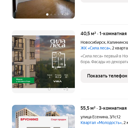
+
26
40,5 м² · 1-комнатная
Новосибирск
,
Калининск
ЖК «Сила леса»
, 2 кварт
«Сила леса» первый в Новосибирске велнес-квартал у Соснового
бора. Фасады из декора
кирпича с 12-метровой а
природой. Панорамное о
Показать телефон
создают новый стандарт
+
3
55,5 м² · 3-комнатная
улица Есенина
,
3/1с12
Квартал «Молодость»
, 2