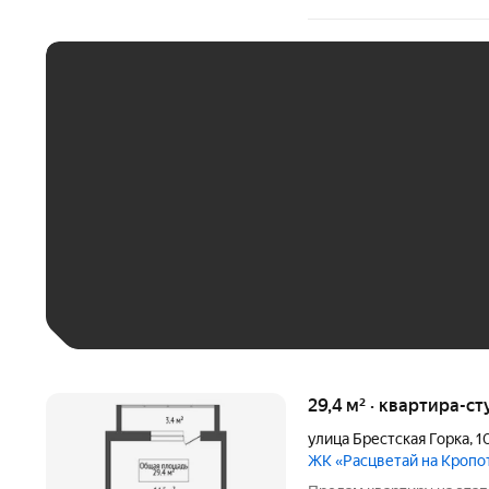
ЕЖЕМЕСЯЧНЫЙ ПЛАТЁ
До 30 тыс. ₽
До 50 тыс. ₽
До 70 тыс. ₽
Больше 100 тыс. ₽
29,4 м² · квартира-ст
улица Брестская Горка
,
1
ЖК «Расцветай на Кропо