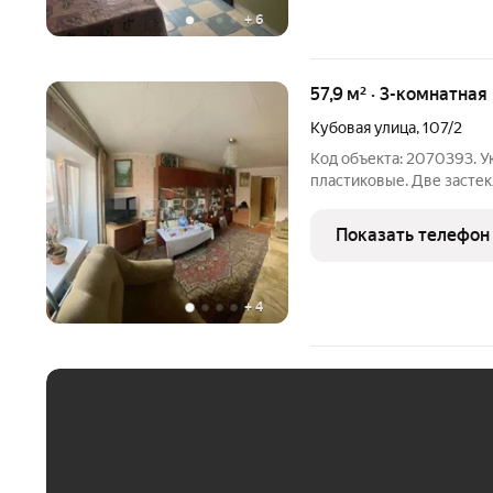
+
6
57,9 м² · 3-комнатная
Кубовая улица
,
107/2
Код объекта: 2070393. У
пластиковые. Две засте
дома. Фото будут обнов
от мебели. На площадке 
Показать телефон
детский сад,
+
4
ЕЖЕМЕСЯЧНЫЙ ПЛАТЁ