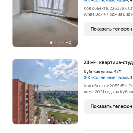
ЖК «Солнечные часы»
, 
Код объекта: 2263287. Студия 26,6 м в ЖК «Солнечные часы»
White Box + Лоджия Вид на уютный двор Кирпич 2021 г.
Представьте: вы входите
пахнет свежестью, а бол
Показать телефон
мягким дневным
+
2
24 м² · квартира-студ
Кубовая улица
,
47/1
ЖК «Солнечные часы»
, 
Код объекта: 2055454. С
доме 2021 года на Кубовой, 47/1 10 этаж, лод
понятная планировка, г
максимально рационально
Показать телефон
комната 10 м, жилая
+
25