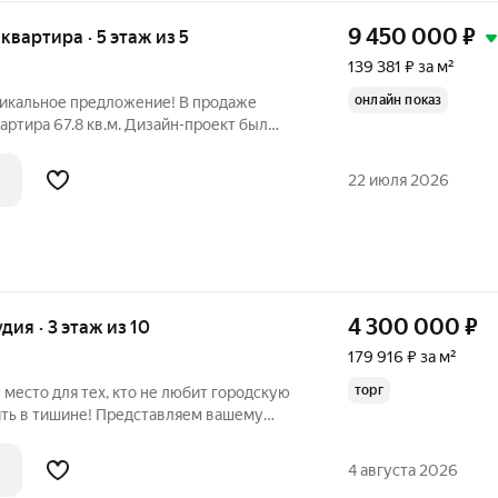
9 450 000
₽
 квартира · 5 этаж из 5
139 381 ₽ за м²
онлайн показ
Уникальное предложение! В продаже
артира 67.8 кв.м. Дизайн-проект был
 учетом всех деталей, выполнен в стиле
ких тонах. Эргономичная. удобная
22 июля 2026
4 300 000
₽
удия · 3 этаж из 10
179 916 ₽ за м²
торг
 место для тех, кто не любит городскую
ить в тишине! Представляем вашему
К "Светлая Роща-2". О КВАРТИРЕ: -
ремонт - у вас не будет дополнительных
4 августа 2026