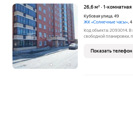
26,6 м² · 1-комнатная
Кубовая улица
,
49
ЖК «Солнечные часы»
, 
Код объекта: 2093014. В
свободной планировки, п
стяжка поля, стены ошту
Квартира расположена на
Показать телефон
построенного в
+
2