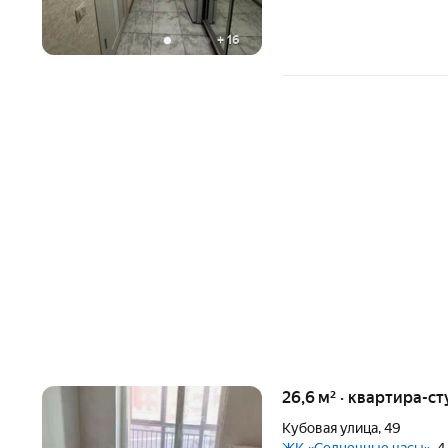
+
16
26,6 м² · квартира-ст
Кубовая улица
,
49