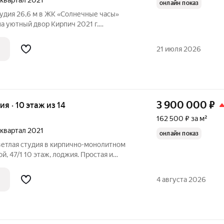
4 квартал 2021
онлайн показ
 в свою новую, светлую квартиру, где
ьшие окна заливают пространство
21 июля 2026
3 900 000
₽
ия · 10 этаж из 14
162 500 ₽ за м²
3 квартал 2021
онлайн показ
ветлая студия в кирпично-монолитном
жия. Простая и
де каждое помещение использовано
: общая площадь 24 м, кухня 10 м,
4 августа 2026