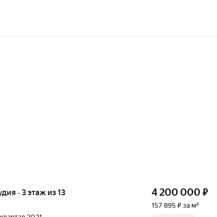
4 200 000
₽
удия · 3 этаж из 13
157 895 ₽ за м²