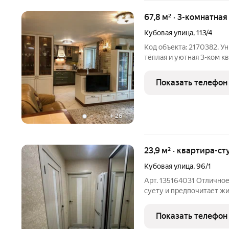
67,8 м² · 3-комнатная
Кубовая улица
,
113/4
Код объекта: 2170382. 
тёплая и уютная 3-ком кв
разработан специально с
прованс, в светлых и мяг
Показать телефон
планировка,
+
26
23,9 м² · квартира-ст
Кубовая улица
,
96/1
Арт. 135164031 Отличное
суету и предпочитает ж
вниманию квартиру на Ж
Выполнен качественный 
Показать телефон
расходов по