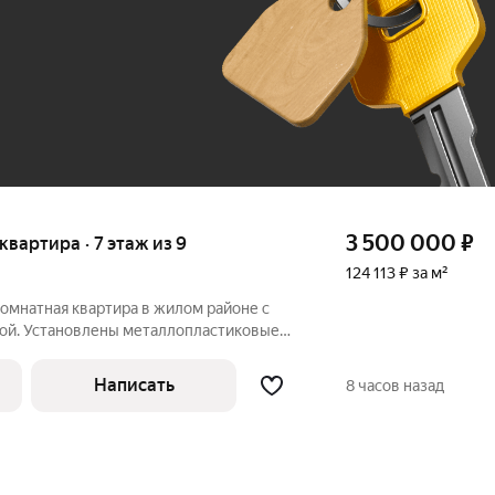
До 100 тыс. ₽
3 500 000
₽
 квартира · 7 этаж из 9
124 113 ₽ за м²
омнатная квартира в жилом районе с
ой. Установлены металлопластиковые
ая комната,
озможностью организации гардеробной
Написать
8 часов назад