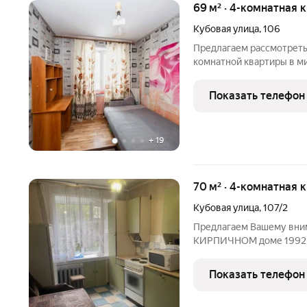
69 м² · 4-комнатная 
Кубовая улица
,
106
Предлагаем рассмотреть
комнатной квартиры в м
микрорайон обладает все
и поликлиники, частные
Показать телефон
детей с различными
+
19
70 м² · 4-комнатная к
Кубовая улица
,
107/2
Предлагаем Вашему вним
КИРПИЧНОМ доме 1992 год
перенос кухонной зоны 
для Вас место! А также 
Показать телефон
порядочности,