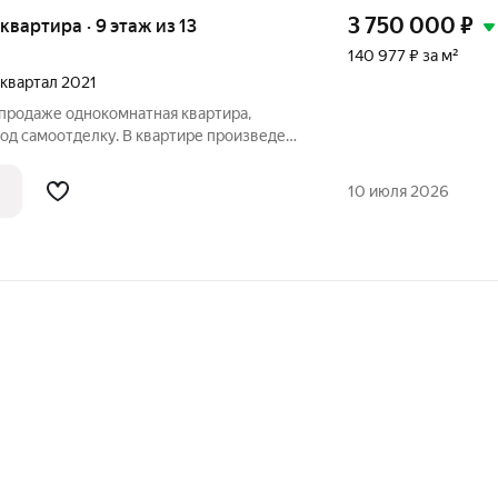
3 750 000
₽
 квартира · 9 этаж из 13
140 977 ₽ за м²
4 квартал 2021
 продаже однокомнатная квартира,
од самоотделку. В квартире произведена
катурены, есть электроразводка.
 9 этаже 13-этажного кирпичного дома,
10 июля 2026