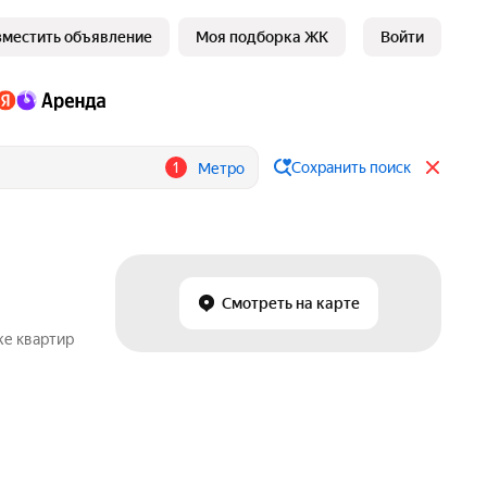
зместить объявление
Моя подборка ЖК
Войти
1
Сохранить поиск
Метро
Смотреть на карте
же квартир