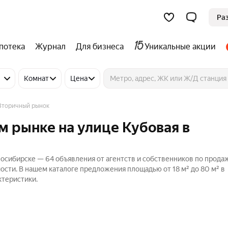
Ра
потека
Журнал
Для бизнеса
Уникальные акции
Комнат
Цена
Вторичный рынок
м рынке на улице Кубовая в
восибирске — 64 объявления от агентств и собственников по прода
ости. В нашем каталоге предложения площадью от 18 м² до 80 м² в
ктеристики.