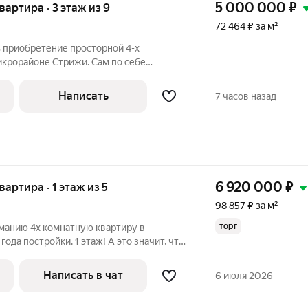
5 000 000
₽
квартира · 3 этаж из 9
72 464 ₽ за м²
 приобретение просторной 4-х
икрорайоне Стрижи. Сам по себе
й развитой инфраструктурой. Здесь есть
 медицинские центры, центры развития
Написать
7 часов назад
6 920 000
₽
вартира · 1 этаж из 5
98 857 ₽ за м²
торг
анию 4х комнатную квартиру в
а постройки. 1 этаж! А это значит, что
Вы можете исполнить в любое удобное
передвигать внутренние стены в любой
Написать в чат
6 июля 2026