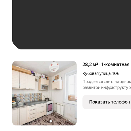
До 30 тыс. ₽
До 50 тыс. ₽
До 70 тыс. ₽
Больше 100 тыс. ₽
28,2 м² · 1-комнатная
Кубовая улица
,
106
Продается светлая однок
развитой инфраструктур
окна. Планировка классическая изолированн
просторный коридор с в
Показать телефон
зоны. В шаговой
+
7