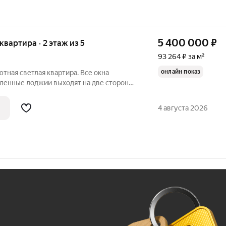
5 400 000
₽
 квартира · 2 этаж из 5
93 264 ₽ за м²
онлайн показ
ютная светлая квартира. Все окна
кленные лоджии выходят на две стороны
ляться по мере освобождения квартиры
две квартиры. Рядом новая школа,
4 августа 2026
Ж