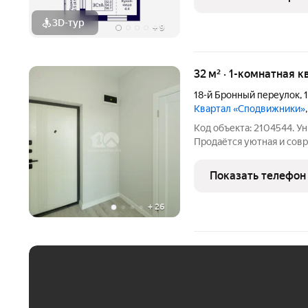
домов-секций разной
3D-тур
+
9
32 м² · 1-комнатная к
18-й Бронный переулок
,
Квартал «Сподвижники»
Код объекта: 2104544. У
Продаётся уютная и сов
кирпичном доме повышен
Бронный переулок, 16. К
Показать телефон
этажного
+
26
ЕЖЕМЕСЯЧНЫЙ ПЛАТЁ