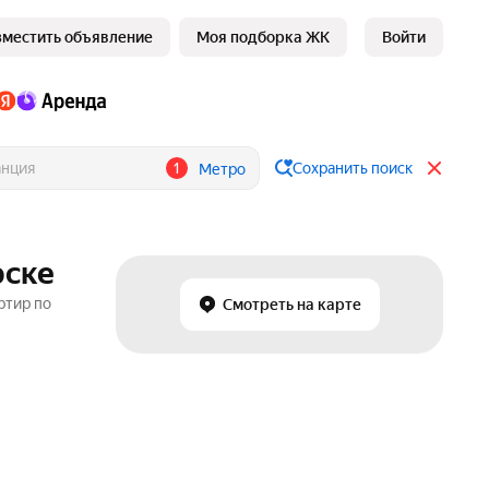
зместить объявление
Моя подборка ЖК
Войти
1
Сохранить поиск
Метро
рске
ртир по
Смотреть на карте