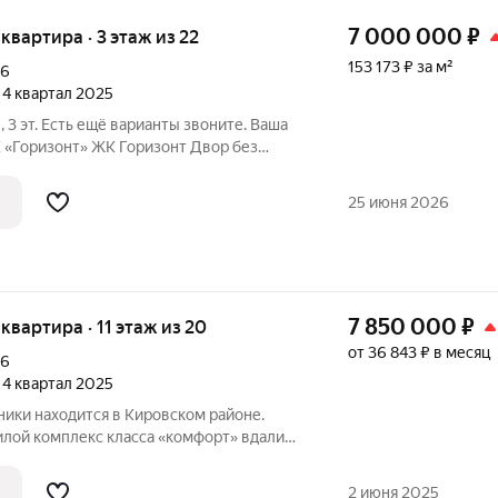
7 000 000
₽
я квартира · 3 этаж из 22
153 173 ₽ за м²
16
, 4 квартал 2025
 3 эт. Есть ещё варианты звоните. Ваша
К Горизонт Двор без
гуляют, пока вы отдыхаете от городского
о не просто квартира, это ваше личное
25 июня 2026
7 850 000
₽
 квартира · 11 этаж из 20
от 36 843 ₽ в месяц
16
, 4 квартал 2025
ики находится в Кировском районе.
ого центра, но в районе с развитой
зиционно жилой квартал состоит из трёх
2 июня 2025