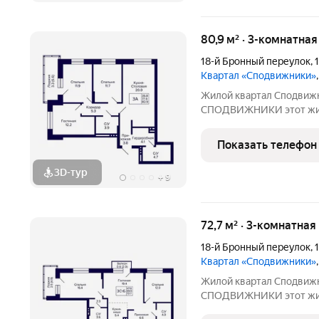
80,9 м² · 3-комнатна
18-й Бронный переулок
,
Квартал «Сподвижники»
Жилой квартал Сподвижн
СПОДВИЖНИКИ этот жилой комплекс класса «комфорт» вдали
от многолюдного городск
инфраструктурой. Компо
Показать телефон
домов-секций разной
3D-тур
+
9
72,7 м² · 3-комнатна
18-й Бронный переулок
,
Квартал «Сподвижники»
Жилой квартал Сподвижн
СПОДВИЖНИКИ этот жилой комплекс класса «комфорт» вдали
от многолюдного городск