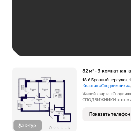
До 30 тыс. ₽
До 50 тыс. ₽
До 70 тыс. ₽
Больше 100 тыс. ₽
82 м² · 3-комнатная 
18-й Бронный переулок
,
Квартал «Сподвижники»
Жилой квартал Сподвижн
СПОДВИЖНИКИ этот жилой комплекс класса «комфорт» вдали
от многолюдного городск
инфраструктурой. Компо
Показать телефон
домов-секций разной
3D-тур
+
9