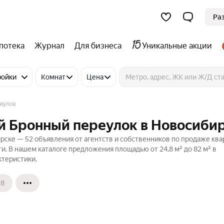
Ра
потека
Журнал
Для бизнеса
Уникальные акции
ройки
Комнат
Цена
реулок
-й Бронный переулок в Новосиби
рске — 52 объявления от агентств и собственников по продаже ква
и. В нашем каталоге предложения площадью от 24,8 м² до 82 м² в
ктеристики.
18