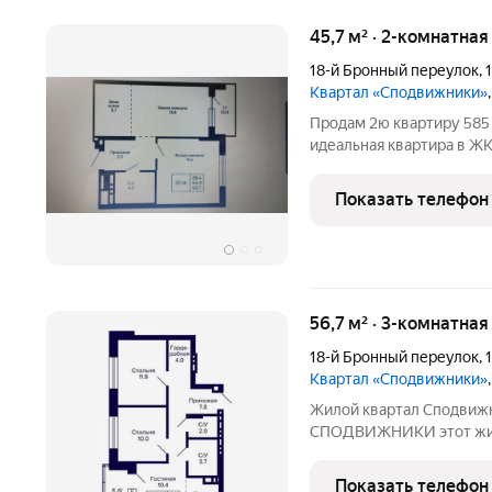
45,7 м² · 2-комнатна
18-й Бронный переулок
,
Квартал «Сподвижники»
Продам 2ю квартиру 585 ,
идеальная квартира в ЖК «Горизонт» Ж
машин, и дети спокойно 
шума в тихом районе . Эт
Показать телефон
56,7 м² · 3-комнатная
18-й Бронный переулок
,
Квартал «Сподвижники»
Жилой квартал Сподвижн
СПОДВИЖНИКИ этот жилой комплекс класса «комфорт» вдали
от многолюдного городск
инфраструктурой. Компо
Показать телефон