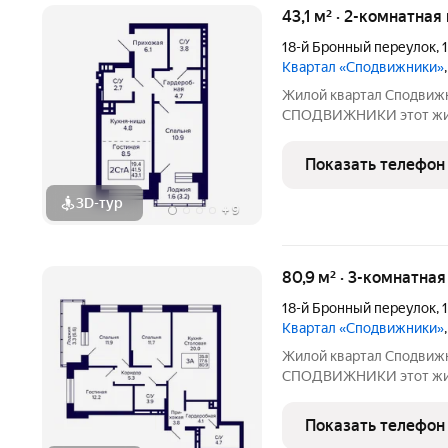
43,1 м² · 2-комнатна
18-й Бронный переулок
,
Квартал «Сподвижники»
Жилой квартал Сподвижн
СПОДВИЖНИКИ этот жилой комплекс класса «комфорт» вдали
от многолюдного городск
инфраструктурой. Компо
Показать телефон
домов-секций разной
3D-тур
+
9
80,9 м² · 3-комнатна
18-й Бронный переулок
,
Квартал «Сподвижники»
Жилой квартал Сподвижн
СПОДВИЖНИКИ этот жилой комплекс класса «комфорт» вдали
от многолюдного городск
инфраструктурой. Компо
Показать телефон
домов-секций разной