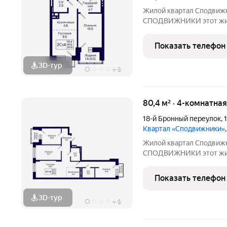
Жилой квартал Сподвижн
СПОДВИЖНИКИ этот жилой комплекс класса «комфорт» вдали
от многолюдного городск
инфраструктурой. Компо
Показать телефон
домов-секций разной
3D-тур
+
9
80,4 м² · 4-комнатна
18-й Бронный переулок
,
Квартал «Сподвижники»
Жилой квартал Сподвижн
СПОДВИЖНИКИ этот жилой комплекс класса «комфорт» вдали
от многолюдного городск
инфраструктурой. Компо
Показать телефон
домов-секций разной
3D-тур
+
9