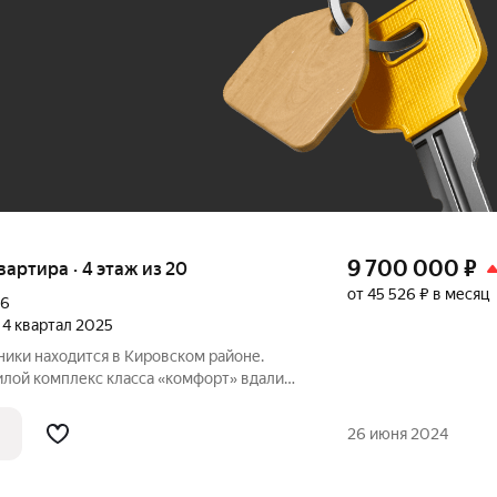
До 100 тыс. ₽
9 700 000
₽
квартира · 4 этаж из 20
от 45 526 ₽ в месяц
16
, 4 квартал 2025
ики находится в Кировском районе.
ого центра, но в районе с развитой
зиционно жилой квартал состоит из трёх
26 июня 2024