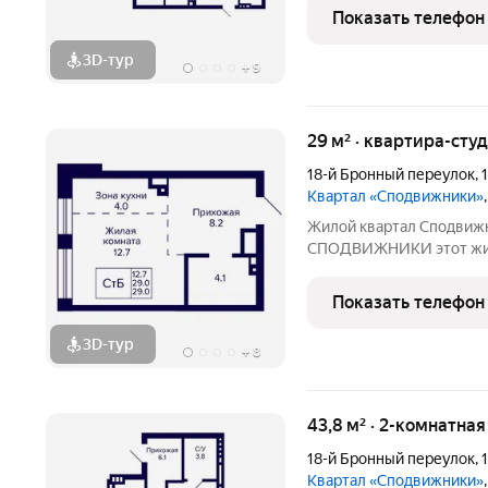
инфраструктурой. Компо
Показать телефон
домов-секций разной
3D-тур
+
9
29 м² · квартира-студ
18-й Бронный переулок
,
Квартал «Сподвижники»
Жилой квартал Сподвижн
СПОДВИЖНИКИ этот жилой комплекс класса «комфорт» вдали
от многолюдного городск
инфраструктурой. Компо
Показать телефон
домов-секций разной
3D-тур
+
8
43,8 м² · 2-комнатна
18-й Бронный переулок
,
Квартал «Сподвижники»