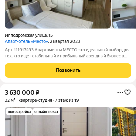
Ипподромская улица
,
15
Апарт-отель «Место»
, 2 квартал 2023
Арт. 111917493 Апартаменты МЕСТО это идеальный выбор для
тех, кто ищет стабильный и прибыльный арендный бизнес в
центре Новосибирска. Комплекс находится в удачном месте,
что делает его привлекательным для арендаторов благодаря
Позвонить
удобному расположению
3 630 000
₽
32 м²
квартира-студия
7 этаж из 19
новостройка
онлайн показ