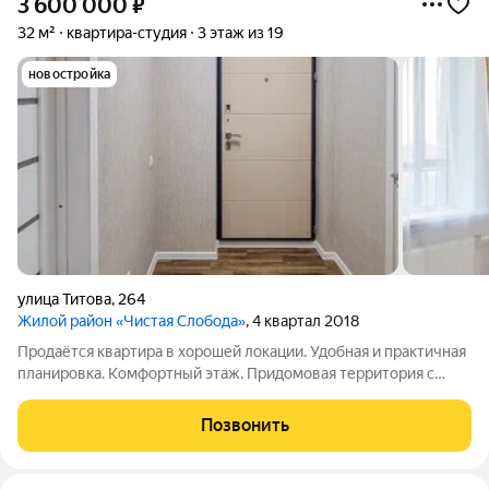
3 600 000
₽
32 м²
квартира-студия
3 этаж из 19
новостройка
улица Титова
,
264
Жилой район «Чистая Слобода»
, 4 квартал 2018
Продаётся квартира в хорошей локации. Удобная и практичная
планировка. Комфортный этаж. Придомовая территория с
деткой и спортивной площадкой. Рядом расположены школа,
садик и магазины (всё в пешей доступности). Подходит под
Позвонить
все виды расчётов. Нет