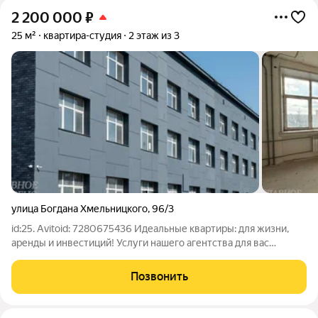
2 200 000
₽
25 м²
квартира-студия
2 этаж из 3
улица Богдана Хмельницкого
,
96/3
id:25. Avitoid: 7280675436 Идеальные квартиры: для жизни,
аренды и инвестиций! Услуги нашего агентства для вас
бесплатны! Записывайтесь на экскурсию, подберем этаж и вид
из окна! Студия 25 м с отделкой White Box + опция под ключ
Позвонить
(оплачивается