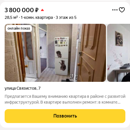
3 800 000
₽
28,5 м²
1-комн. квартира
3 этаж из 5
онлайн показ
улица Связистов
,
7
Предлагается Вашему вниманию квартира в районе с развитой
инфраструктурой. В квартире выполнен ремонт: в комнате
натяжной потолок, ламинат, в ванной кафельное покрытие.
Поменяна электропроводка и сантехника. Один взрослый
Позвонить
собственник, подходит под