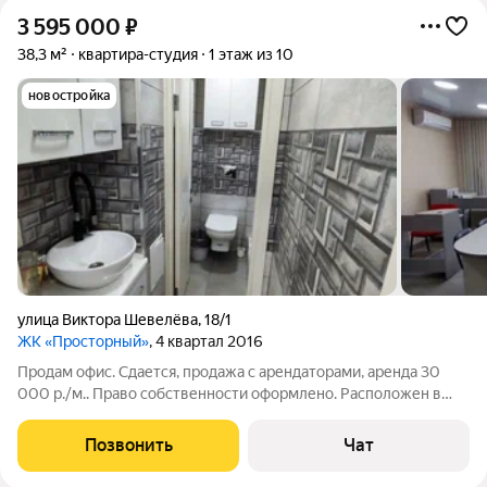
3 595 000
₽
38,3 м²
квартира-студия
1 этаж из 10
новостройка
улица Виктора Шевелёва
,
18/1
ЖК «Просторный»
, 4 квартал 2016
Продам офис. Сдается, продажа с арендаторами, аренда 30
000 р./м.. Право собственности оформлено. Расположен в
центре большого микрорайона, хорошо развитая
инфраструктура, транспорт, МФЦ, супермаркеты. Офис
Позвонить
Чат
полностью оборудован, есть мини-кухня,