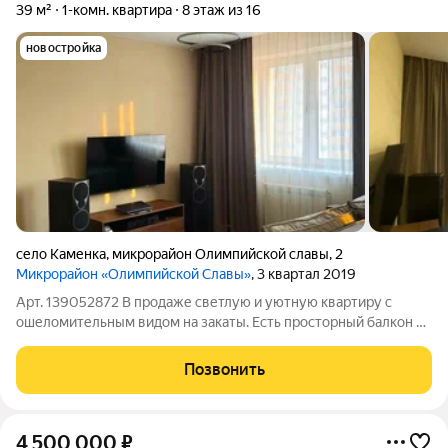
39 м²
1-комн. квартира
8 этаж из 16
новостройка
село Каменка
,
микрорайон Олимпийской славы
,
2
Микрорайон «Олимпийской Славы»
, 3 квартал 2019
Арт. 139052872 В продаже светлую и уютную квартиру с
ошеломительным видом на закаты. Есть просторный балкон 4
метра, можно сделать зону отдыха или кабинет. Дом стоит в
тихом, зелёном месте, на границе Дзержинского района. До
Позвонить
метро «Березовая роща»
4 500 000
₽