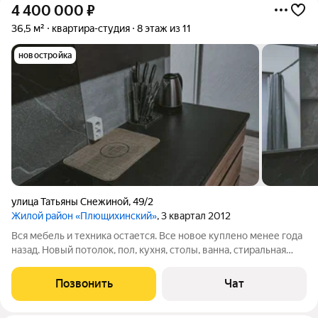
4 400 000
₽
36,5 м²
квартира-студия
8 этаж из 11
новостройка
улица Татьяны Снежиной
,
49/2
Жилой район «Плющихинский»
, 3 квартал 2012
Вся мебель и техника остается. Все новое куплено менее года
назад. Новый потолок, пол, кухня, столы, ванна, стиральная
машина, мебель, диван, стулья, светильники, проводка, плитка
и прочее. В собственности с 2019 года. Полная стоимость в
Позвонить
Чат
договоре.