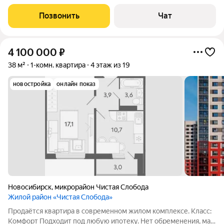
идеальный выбор для тех, кто ценит комфорт и удобство.
Записывайтесь на просмотры проведем сделку без комиссии.
Позвонить
Чат
Новосибирск, улица
4 100 000
₽
38 м²
1-комн. квартира
4 этаж из 19
новостройка
онлайн показ
Новосибирск
,
микрорайон Чистая Слобода
Жилой район «Чистая Слобода»
Продаётся квартира в современном жилом комплексе. Класс:
Комфорт Подходит под любую ипотеку. Нет обременения, мат