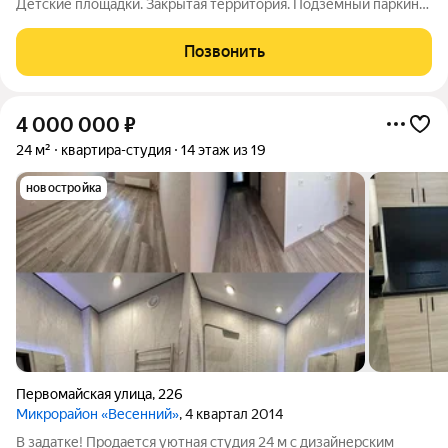
Детские площадки. Закрытая территория. Подземный паркинг.
Можно купить квартиру в ипотеку. Подходим под все расчеты.
Звоните!!
Позвонить
4 000 000
₽
24 м²
квартира-студия
14 этаж из 19
новостройка
Первомайская улица
,
226
Микрорайон «Весенний»
, 4 квартал 2014
В задатке! Продается уютная студия 24 м с дизайнерским