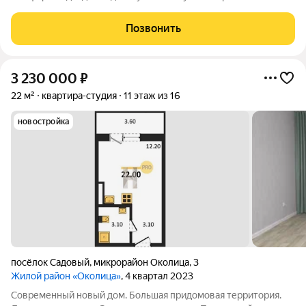
капитал не использовался. Рядом с домом в пешей
доступности расположены школы, садики, магазины, аптеки,
Позвонить
спортивные секции. Звоните!
3 230 000
₽
22 м²
квартира-студия
11 этаж из 16
новостройка
посёлок Садовый
,
микрорайон Околица
,
3
Жилой район «Околица»
, 4 квартал 2023
Современный новый дом. Большая придомовая территория.