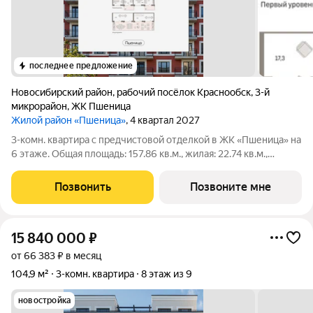
последнее предложение
Новосибирский район
,
рабочий посёлок Краснообск
,
3-й
микрорайон
,
ЖК Пшеница
Жилой район «Пшеница»
, 4 квартал 2027
3-комн. квартира с предчистовой отделкой в ЖК «Пшеница» на
6 этаже. Общая площадь: 157.86 кв.м., жилая: 22.74 кв.м.,
площадь просторной кухни-гостиной: 29.75 кв.м. Высота
потолков 2.82 м. Двухуровневая квартира с кухней-гостиной и
Позвонить
Позвоните мне
двумя спальнями в
15 840 000
₽
от 66 383 ₽ в месяц
104,9 м²
3-комн. квартира
8 этаж из 9
новостройка