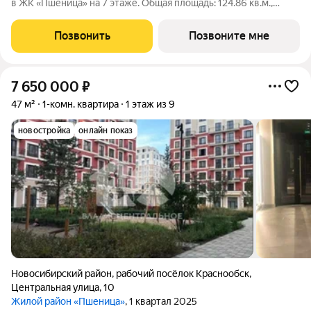
в ЖК «Пшеница» на 7 этаже. Общая площадь: 124.86 кв.м.,
жилая: 38.9 кв.м., площадь просторной кухни-гостиной: 25.43
кв.м. Высота потолков 2.82 м. Квартира с кухней-гостиной и
Позвонить
Позвоните мне
тремя спальнями в
7 650 000
₽
47 м²
1-комн. квартира
1 этаж из 9
новостройка
онлайн показ
Новосибирский район
,
рабочий посёлок Краснообск
,
Центральная улица
,
10
Жилой район «Пшеница»
, 1 квартал 2025