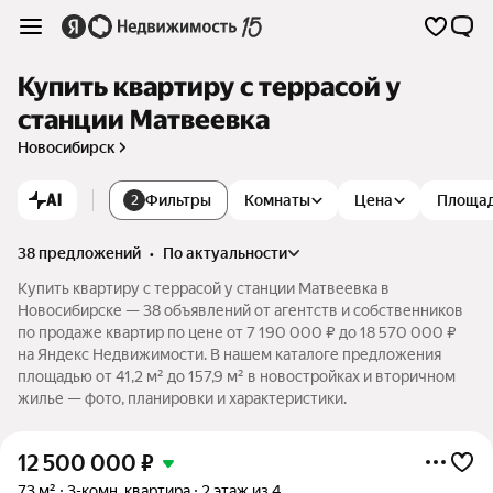
Купить квартиру с террасой у
станции Матвеевка
Новосибирск
AI
Фильтры
Комнаты
Цена
Площа
2
38 предложений
•
по актуальности
Купить квартиру с террасой у станции Матвеевка в
Новосибирске — 38 объявлений от агентств и собственников
по продаже квартир по цене от 7 190 000 ₽ до 18 570 000 ₽
на Яндекс Недвижимости. В нашем каталоге предложения
площадью от 41,2 м² до 157,9 м² в новостройках и вторичном
жилье — фото, планировки и характеристики.
12 500 000
₽
73 м²
3-комн. квартира
2 этаж из 4