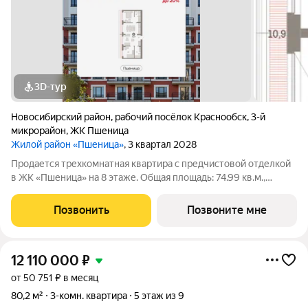
3D-тур
Новосибирский район
,
рабочий посёлок Краснообск
,
3-й
микрорайон
,
ЖК Пшеница
Жилой район «Пшеница»
, 3 квартал 2028
Продается трехкомнатная квартира с предчистовой отделкой
в ЖК «Пшеница» на 8 этаже. Общая площадь: 74.99 кв.м.,
жилая: 23.04 кв.м., площадь просторной кухни-гостиной: 30.79
кв.м. Высота потолков 2.82 м. Квартира с кухней-гостиной и
Позвонить
Позвоните мне
двумя спальнями в
12 110 000
₽
от 50 751 ₽ в месяц
80,2 м²
3-комн. квартира
5 этаж из 9