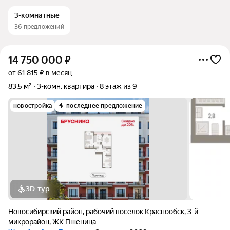
3-комнатные
36 предложений
14 750 000
₽
от 61 815 ₽ в месяц
83,5 м²
3-комн. квартира
8 этаж из 9
новостройка
последнее предложение
3D-тур
Новосибирский район
,
рабочий посёлок Краснообск
,
3-й
микрорайон
,
ЖК Пшеница