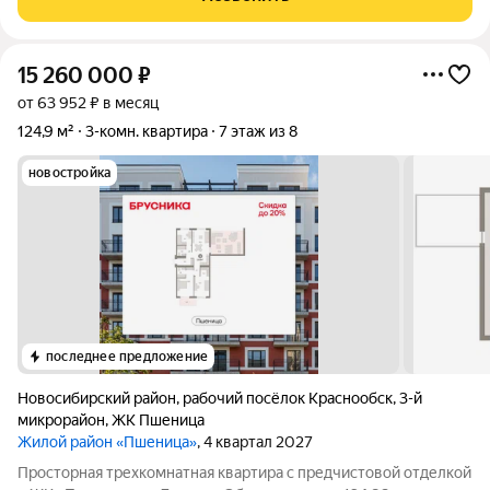
квартире: Планировка: продуманная
15 260 000
₽
от 63 952 ₽ в месяц
124,9 м²
3-комн. квартира
7 этаж из 8
новостройка
последнее предложение
Новосибирский район
,
рабочий посёлок Краснообск
,
3-й
микрорайон
,
ЖК Пшеница
Жилой район «Пшеница»
, 4 квартал 2027
Просторная трехкомнатная квартира с предчистовой отделкой