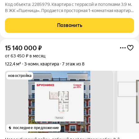
Код объекта: 2285979. Квартира с террасой и потолками 3.9 м.
В ЖК «Пшеница». Продается просторная 1-комнатная квартира
площадью 47 кв. м на 1 этаже с собственной террасой во двор
площадью 6 метров. Дом сдан в апреле 2025 года. Отделка
Позвонить
частична,
15 140 000
₽
от 63 450 ₽ в месяц
122,4 м²
3-комн. квартира
7 этаж из 8
новостройка
последнее предложение