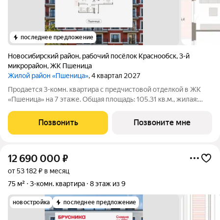
последнее предложение
Новосибирский район
,
рабочий посёлок Краснообск
,
3-й
микрорайон
,
ЖК Пшеница
Жилой район «Пшеница»
, 4 квартал 2027
Продается 3-комн. квартира с предчистовой отделкой в ЖК
«Пшеница» на 7 этаже. Общая площадь: 105.31 кв.м., жилая:
22.83 кв.м., площадь просторной кухни-гостиной: 22.08 кв.м.
Высота потолков 2.82 м. Квартира с кухней-гостиной и двумя
Позвонить
Позвоните мне
спальнями в жилом
12 690 000
₽
от 53 182 ₽ в месяц
75 м²
3-комн. квартира
8 этаж из 9
новостройка
последнее предложение