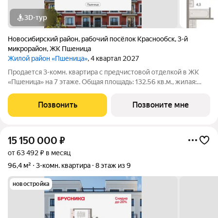
3D-тур
Новосибирский район
,
рабочий посёлок Краснообск
,
3-й
микрорайон
,
ЖК Пшеница
Жилой район «Пшеница»
, 4 квартал 2027
Продается 3-комн. квартира с предчистовой отделкой в ЖК
«Пшеница» на 7 этаже. Общая площадь: 132.56 кв.м., жилая:
22.61 кв.м., площадь просторной кухни-гостиной: 37.98 кв.м.
Высота потолков 2.82 м. Квартира с кухней-гостиной и двумя
Позвонить
Позвоните мне
спальнями в жилом
15 150 000
₽
от 63 492 ₽ в месяц
96,4 м²
3-комн. квартира
8 этаж из 9
новостройка