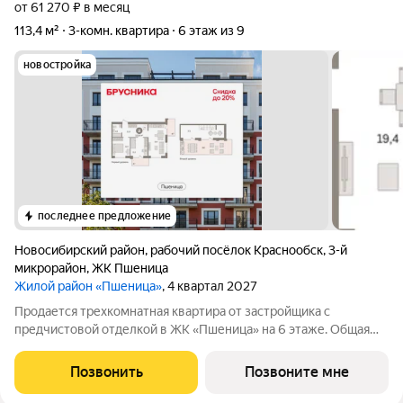
от 61 270 ₽ в месяц
113,4 м²
3-комн. квартира
6 этаж из 9
новостройка
последнее предложение
Новосибирский район
,
рабочий посёлок Краснообск
,
3-й
микрорайон
,
ЖК Пшеница
Жилой район «Пшеница»
, 4 квартал 2027
Продается трехкомнатная квартира от застройщика с
предчистовой отделкой в ЖК «Пшеница» на 6 этаже. Общая
площадь: 113.39 кв.м., жилая: 22.75 кв.м., площадь просторной
кухни-гостиной: 19.37 кв.м. Высота потолков 2.82 м.
Позвонить
Позвоните мне
Двухуровневая квартира с