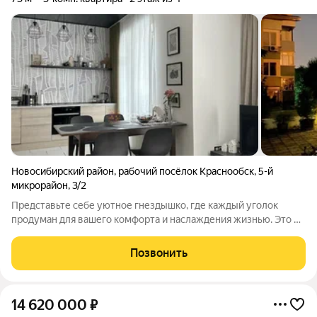
Новосибирский район
,
рабочий посёлок Краснообск
,
5-й
микрорайон
,
3/2
Представьте себе уютное гнездышко, где каждый уголок
продуман для вашего комфорта и наслаждения жизнью. Это не
просто квартира, а целый мир, где пространство и свет играют
главную роль. Вас встречает просторная кухня-гостиная
Позвонить
площадью около 30
14 620 000
₽