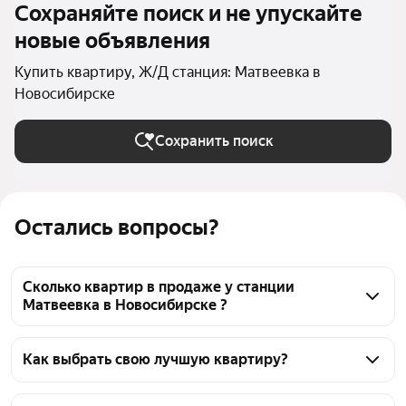
Сохраняйте поиск и не упускайте
новые объявления
Купить квартиру, Ж/Д станция: Матвеевка в
Новосибирске
Сохранить поиск
Остались вопросы?
Сколько квартир в продаже у станции
Матвеевка в Новосибирске ?
На Яндекс Недвижимости в продаже у станции 
Матвеевка в Новосибирске 38 квартир, из них 3 
Как выбрать свою лучшую квартиру?
объявления от агентств, 35 объявлений от 
Чтобы купить квартиру с террасой у станции 
застройщиков