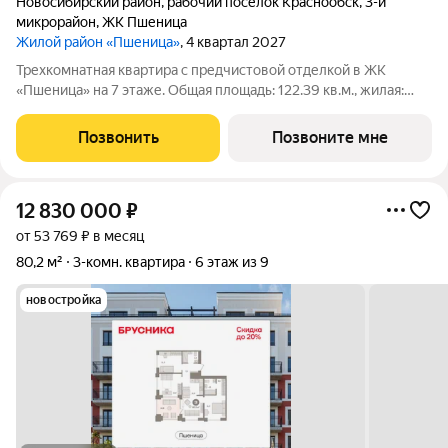
Новосибирский район
,
рабочий посёлок Краснообск
,
3-й
микрорайон
,
ЖК Пшеница
Жилой район «Пшеница»
, 4 квартал 2027
Трехкомнатная квартира с предчистовой отделкой в ЖК
«Пшеница» на 7 этаже. Общая площадь: 122.39 кв.м., жилая:
38.9 кв.м., площадь просторной кухни-гостиной: 25.43 кв.м.
Высота потолков 2.82 м. Квартира с кухней-гостиной и тремя
Позвонить
Позвоните мне
спальнями в жилом
12 830 000
₽
от 53 769 ₽ в месяц
80,2 м²
3-комн. квартира
6 этаж из 9
новостройка