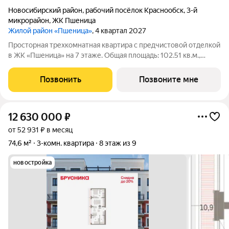
Новосибирский район
,
рабочий посёлок Краснообск
,
3-й
микрорайон
,
ЖК Пшеница
Жилой район «Пшеница»
, 4 квартал 2027
Просторная трехкомнатная квартира с предчистовой отделкой
в ЖК «Пшеница» на 7 этаже. Общая площадь: 102.51 кв.м.,
жилая: 26.09 кв.м., площадь просторной кухни-гостиной: 23.52
кв.м. Высота потолков 2.82 м. Квартира с кухней-гостиной и
Позвонить
Позвоните мне
двумя спальнями
12 630 000
₽
от 52 931 ₽ в месяц
74,6 м²
3-комн. квартира
8 этаж из 9
новостройка