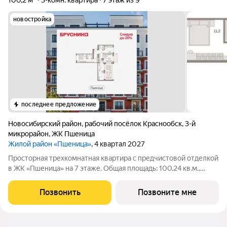
100,2 м²
3-комн. квартира
7 этаж из 9
новостройка
последнее предложение
Новосибирский район
,
рабочий посёлок Краснообск
,
3-й
микрорайон
,
ЖК Пшеница
Жилой район «Пшеница»
, 4 квартал 2027
Просторная трехкомнатная квартира с предчистовой отделкой
в ЖК «Пшеница» на 7 этаже. Общая площадь: 100.24 кв.м.,
жилая: 22.27 кв.м., площадь просторной кухни-гостиной: 17.43
кв.м. Высота потолков 2.82 м. Квартира с кухней-гостиной и
Позвонить
Позвоните мне
двумя спальнями