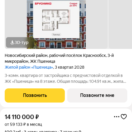
3D-тур
Новосибирский район
,
рабочий посёлок Краснообск
,
3-й
микрорайон
,
ЖК Пшеница
Жилой район «Пшеница»
, 3 квартал 2028
3-комн. квартира от застройщика с предчистовой отделкой в
ЖК «Пшеница» на 8 этаже. Общая площадь: 104.91 кв.м., жилая:
40.15 кв.м., площадь просторной кухни-гостиной: 32.27 кв.м.
Высота потолков 2.82 м. Квартира с кухней-гостиной и тремя
Позвонить
Позвоните мне
спальнями в
14 110 000
₽
от 59 133 ₽ в месяц