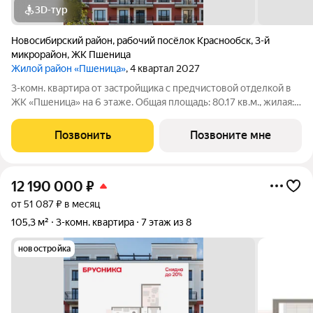
3D-тур
Новосибирский район
,
рабочий посёлок Краснообск
,
3-й
микрорайон
,
ЖК Пшеница
Жилой район «Пшеница»
, 4 квартал 2027
3-комн. квартира от застройщика с предчистовой отделкой в
ЖК «Пшеница» на 6 этаже. Общая площадь: 80.17 кв.м., жилая:
33.9 кв.м., площадь просторной кухни-гостиной: 15.93 кв.м.
Квартира угловая, окна oбecпeчивaют paвнoмepнoe ocвeщeниe
Позвонить
Позвоните мне
в тeчeниe дня.
12 190 000
₽
от 51 087 ₽ в месяц
105,3 м²
3-комн. квартира
7 этаж из 8
новостройка