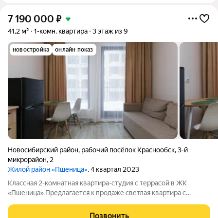
7 190 000
₽
41,2 м²
1-комн. квартира
3 этаж из 9
новостройка
онлайн показ
Новосибирский район
,
рабочий посёлок Краснообск
,
3-й
микрорайон
,
2
Жилой район «Пшеница»
, 4 квартал 2023
Классная 2-комнатная квартира-студия с террасой в ЖК
«Пшеница» Предлагается к продаже светлая квартира с
современной планировкой, площадью 41,2 м с просторной
террасой 7,6 м (площадь указана без учёта террасы). О
Позвонить