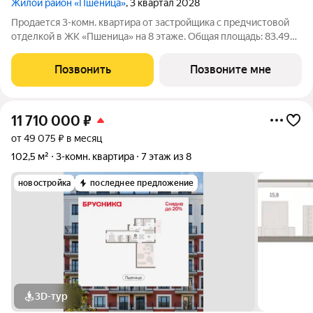
Жилой район «Пшеница»
, 3 квартал 2028
Продается 3-комн. квартира от застройщика с предчистовой
отделкой в ЖК «Пшеница» на 8 этаже. Общая площадь: 83.49
кв.м., жилая: 27.68 кв.м., площадь просторной кухни-гостиной:
32.31 кв.м. Высота потолков 2.82 м. Продаётся с паркингом и
Позвонить
Позвоните мне
кладовой.
11 710 000
₽
от 49 075 ₽ в месяц
102,5 м²
3-комн. квартира
7 этаж из 8
новостройка
последнее предложение
3D-тур