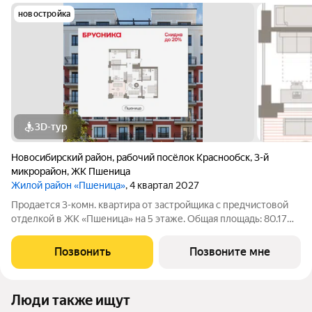
новостройка
3D-тур
Новосибирский район
,
рабочий посёлок Краснообск
,
3-й
микрорайон
,
ЖК Пшеница
Жилой район «Пшеница»
, 4 квартал 2027
Продается 3-комн. квартира от застройщика с предчистовой
отделкой в ЖК «Пшеница» на 5 этаже. Общая площадь: 80.17
кв.м., жилая: 33.9 кв.м., площадь просторной кухни-гостиной:
15.93 кв.м. Угловая квартира, идеально подойдет любителям
Позвонить
Позвоните мне
тишины и
Люди также ищут