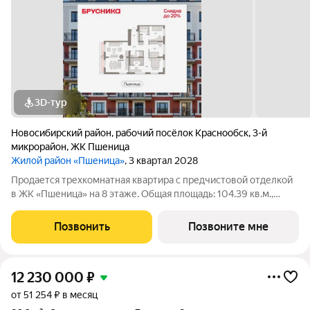
3D-тур
Новосибирский район
,
рабочий посёлок Краснообск
,
3-й
микрорайон
,
ЖК Пшеница
Жилой район «Пшеница»
, 3 квартал 2028
Продается трехкомнатная квартира с предчистовой отделкой
в ЖК «Пшеница» на 8 этаже. Общая площадь: 104.39 кв.м.,
жилая: 38.08 кв.м., площадь просторной кухни-гостиной: 32.7
кв.м. Высота потолков 2.82 м. Квартира с кухней-гостиной и
Позвонить
Позвоните мне
тремя спальнями в
12 230 000
₽
от 51 254 ₽ в месяц