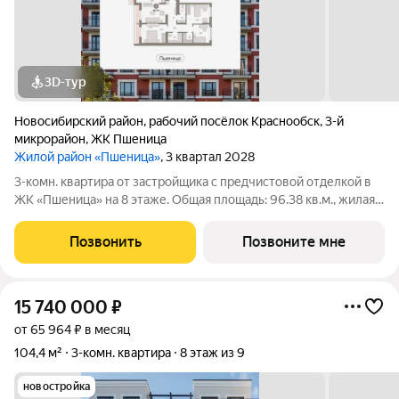
3D-тур
Новосибирский район
,
рабочий посёлок Краснообск
,
3-й
микрорайон
,
ЖК Пшеница
Жилой район «Пшеница»
, 3 квартал 2028
3-комн. квартира от застройщика с предчистовой отделкой в
ЖК «Пшеница» на 8 этаже. Общая площадь: 96.38 кв.м., жилая:
35.55 кв.м., площадь просторной кухни-гостиной: 29.49 кв.м.
Высота потолков 2.82 м. Квартира с кухней-гостиной и тремя
Позвонить
Позвоните мне
спальнями в
15 740 000
₽
от 65 964 ₽ в месяц
104,4 м²
3-комн. квартира
8 этаж из 9
новостройка