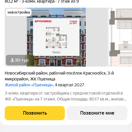
80,2 м²
3-комн. квартира
7 этаж из 9
новостройка
3D-тур
Новосибирский район
,
рабочий посёлок Краснообск
,
3-й
микрорайон
,
ЖК Пшеница
Жилой район «Пшеница»
, 4 квартал 2027
3-комн. квартира от застройщика с предчистовой отделкой в
ЖК «Пшеница» на 7 этаже. Общая площадь: 80.17 кв.м., жилая:
33.9 кв.м., площадь просторной кухни-гостиной: 15.93 кв.м.
Квартира угловая, окна oбecпeчивaют paвнoмepнoe ocвeщeниe
Позвонить
Позвоните мне
в тeчeниe дня.