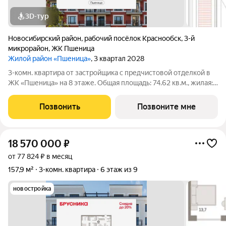
3D-тур
Новосибирский район
,
рабочий посёлок Краснообск
,
3-й
микрорайон
,
ЖК Пшеница
Жилой район «Пшеница»
, 3 квартал 2028
3-комн. квартира от застройщика с предчистовой отделкой в
ЖК «Пшеница» на 8 этаже. Общая площадь: 74.62 кв.м., жилая:
22.71 кв.м., площадь просторной кухни-гостиной: 30.79 кв.м.
Высота потолков 2.82 м. Квартира с кухней-гостиной и двумя
Позвонить
Позвоните мне
спальнями в
18 570 000
₽
от 77 824 ₽ в месяц
157,9 м²
3-комн. квартира
6 этаж из 9
новостройка