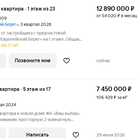
12 890 000
₽
я квартира · 1 этаж из 23
от 54 020 ₽ в месяц
109
ий берег»
, 3 квартал 2028
 от застройщика с предчистовой
Европейский Берег» на 1 этаже. Общая
лая: 9.79 кв.м., площадь просторной кухни-
 66.57 м².
сота потолков 2.7 м. Квартира с кухней-
Позвоните мне
сейчас
7 450 000
₽
квартира · 5 этаж из 17
106 429 ₽ за м²
тал 2024
квартира в новом доме ЖК «Ваш выбор»
ниманию просторную 2-комнатную
ю 70 кв. м в современном, уже сданном
 постройки). Это идеальный вариант для
Написать
29 июня 2026