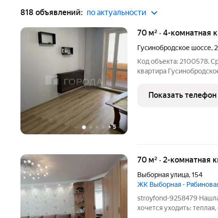
818 объявлений:
по актуальности
70 м² · 4-комнатная 
Гусинобродское шоссе
,
2
Код объекта: 2100578. Срочно продаётся просторная 4-комнатная
квартира Гусинобродское шоссе, 25, Новосибирск
Характеристики: 4 изоли
жилая 58 м, кухня 7 м, эт
Показать телефон
раздельный санузел,
+
5
70 м² · 2-комнатная 
Выборная улица
,
154
ЖК Выборная - Рябинова
stroyfond-9258479 Нашла
хочется уходить: теплая,
кухонный гарнитур со вс