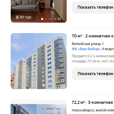
посудомоечной машиной,
Показать телефон
комнатах входит
3D-тур
+
24
70 м² · 2-комнатная 
Вилюйская улица
,
1
ЖК «Ваш Выбор»
, 4 квар
Продается 2-х комнатная
площадь 70 кв.м., на 5 
из самых экологических
рядом с Инюшенским со
Показать телефон
метрополитен станция
+
4
72,2 м² · 3-комнатная
Новосибирск
,
жилой ком