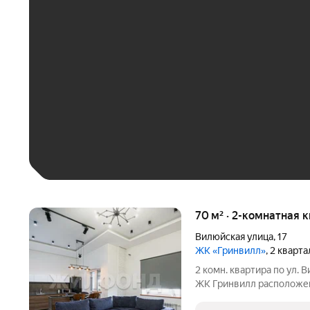
ЕЖЕМЕСЯЧНЫЙ ПЛАТЁ
До 30 тыс. ₽
До 50 тыс. ₽
До 70 тыс. ₽
Больше 100 тыс. ₽
70 м² · 2-комнатная 
Вилюйская улица
,
17
ЖК «Гринвилл»
, 2 кварт
2 комн. квартира по ул. 
ЖК Гринвилл расположен 
Октябрьском районе не 