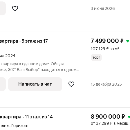
 кондиционер и встроенная мебель в
3 июня 2026
7 499 000
₽
квартира · 5 этаж из 17
107 129 ₽ за м²
тал 2024
торг
 квартира в сданном доме. Общая
этаже, ЖК" Ваш Выбор" находится в одном
 благоприятных районов Новосибирска,
сновым бором.Рядом находится
Написать в чат
15 декабря 2025
8 900 000
₽
 квартира · 11 этаж из 14
от 37 299 ₽ в месяц
плекс Горизонт