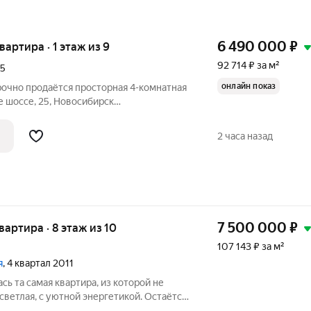
6 490 000
₽
квартира · 1 этаж из 9
92 714 ₽ за м²
5
онлайн показ
рованные комнаты, общая площадь 70 м,
аж 1 из 9, высота потолков 2,7 м,
2 часа назад
7 500 000
₽
квартира · 8 этаж из 10
107 143 ₽ за м²
я
, 4 квартал 2011
сь та самая квартира, из которой не
 светлая, с уютной энергетикой. Остаётся
троенной техникой, в том числе