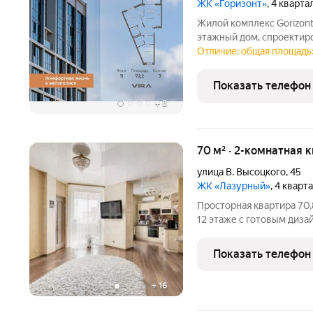
ЖК «Горизонт»
, 4 кварт
Жилой комплекс Gorizont это новый проект комфорт-класса, 1
этажный дом, спроектир
«разумного формата», гд
Отличие: общая площадь:
экспертами компании ис
использования целевой
Показать телефон
+
8
70 м² · 2-комнатная 
улица В. Высоцкого
,
45
ЖК «Лазурный»
, 4 кварт
Просторная квартира 70,
12 этаже с готовым дизай
изолированная комната - 1
раздельный санузел - 5,6
Показать телефон
+
16