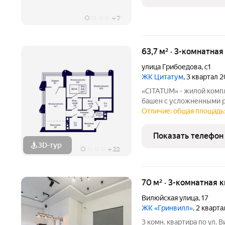
тех, кто ценит
+
7
63,7 м² · 3-комнатна
улица Грибоедова
,
с1
ЖК Цитатум
, 3 квартал 
«CITATUM» - жилой комп
башен с усложненными ре
с единым пространством
Отличие: общая площадь:
просторное дизайнерско
ожидания.
Показать телефон
3D-тур
+
22
70 м² · 3-комнатная 
Вилюйская улица
,
17
ЖК «Гринвилл»
, 2 кварт
3 комн. квартира по ул. 