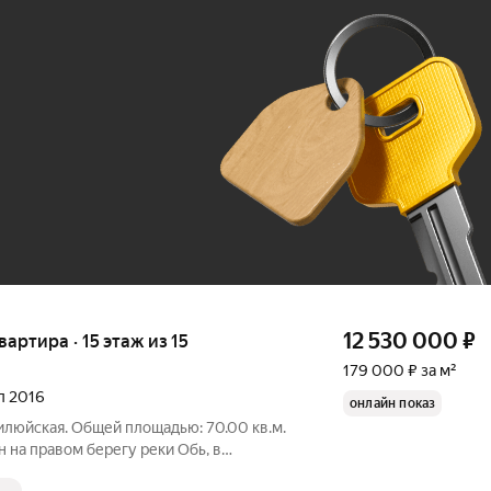
Ж
До 100 тыс. ₽
12 530 000
₽
квартира · 15 этаж из 15
179 000 ₽ за м²
ал 2016
онлайн показ
Вилюйская. Общей площадью: 70.00 кв.м.
на правом берегу реки Обь, в
далеко от двух станций метро.Можно