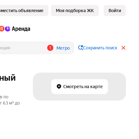
зместить объявление
Моя подборка ЖК
Войти
1
Сохранить поиск
Метро
ьный
Смотреть на карте
в по
 63 м² до