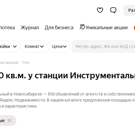
Ра
потека
Журнал
Для бизнеса
Уникальные акции
ройки
Комнат
Цена
ментальный
70м
0 кв.м. у станции Инструментал
ьный в Новосибирске — 818 объявлений от агентств и собственнико
а Яндекс Недвижимости. В нашем каталоге предложения площадью от
 и характеристики.
ые
31