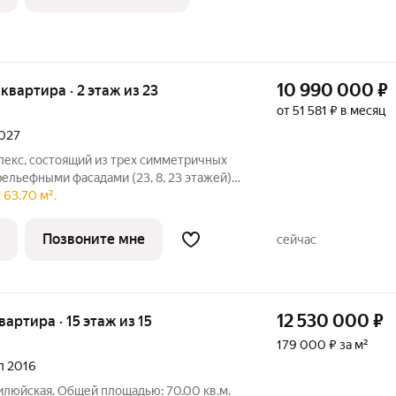
10 990 000
₽
я квартира · 2 этаж из 23
от 51 581 ₽ в месяц
2027
лекс, состоящий из трех симметричных
льефными фасадами (23, 8, 23 этажей),
-стилобатом, в котором расположится
 63.70 м².
е лобби с консьержем и мягкой зоной
Позвоните мне
сейчас
12 530 000
₽
квартира · 15 этаж из 15
179 000 ₽ за м²
ал 2016
Вилюйская. Общей площадью: 70.00 кв.м.