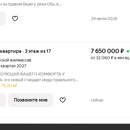
на правом берегу реки Обь, в
далеко от двух станций метро.Можно
 в любой конец города.Дом сдан в 2016
29 июля 2026
7 650 000
₽
 квартира · 3 этаж из 17
от 32 060 ₽ в месяц
ской жилмассив
4 квартал 2027
ьного
ЮЗ». Мы объединили заводскую
 75.20 м².
современную архитектуру и уникальное
чески чистой
Позвоните мне
сейчас