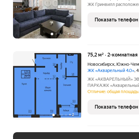
ЖК Гринвилл расположен 
Октябрьском районе не 
комфортно перемещаться
Показать телефон
году.Шума и пыли
+
18
75,2 м² · 2-комнатная
Новосибирск
,
Южно-Чем
ЖК «Акварельный 4.0»
, 
ЖК «АКВАРЕЛЬНЫЙ» ЭВОЛЮЦИЯ ВАШЕГО КОМФОРТА У
ПАРКАЖК «Акварельный» это новый стандарт индустриал
домостроения от ГК «СО
Отличие: общая площадь:
точность конструкций, 
расположение в экологи
Показать телефон
+
2