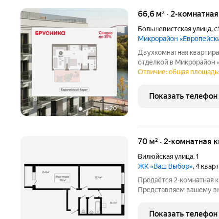
66,6 м² · 2-комнатна
Большевистская улица
,
с
Микрорайон «Европейск
Двухкомнатная квартира
отделкой в Микрорайон «
площадь: 66.57 кв.м., жи
Отличие: общая площадь:
гостиной: 16.69 кв.м. Вы
гостиной
Показать телефон
+
20
70 м² · 2-комнатная 
Вилюйская улица
,
1
ЖК «Ваш Выбор»
, 4 квар
Продаётся 2-комнатная 
Представляем вашему в
квартиру общей площадь
доме (декабрь 2024 года
Показать телефон