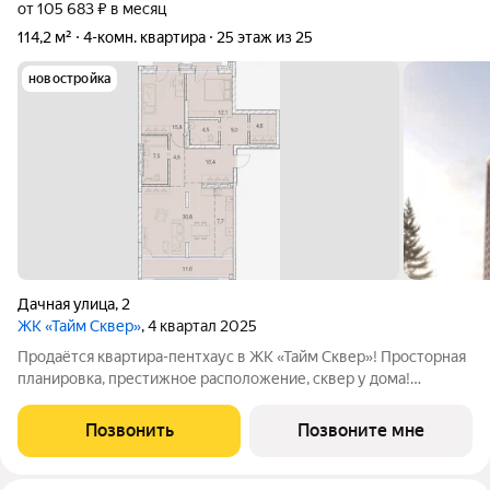
от 105 683 ₽ в месяц
114,2 м²
4-комн. квартира
25 этаж из 25
новостройка
Дачная улица
,
2
ЖК «Тайм Сквер»
, 4 квартал 2025
Продаётся квартира-пентхаус в ЖК «Тайм Сквер»! Просторная
планировка, престижное расположение, сквер у дома!
Спешите бронировать! Специальная цена в этом месяце при
быстром расчёте! Оцените преимущества квартиры: Площадь
Позвонить
Позвоните мне
114 кв.м Видовой 25-й этаж,