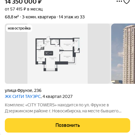
14 350 000
₽
от 57 415 ₽ в месяц
68,8 м²
3-комн. квартира
14 этаж из 33
новостройка
улица Фрунзе
,
236
ЖК CИТИ ТАУЭРС
, 4 квартал 2027
Комплекс «CITY TOWERS» находится по ул. Фрунзе в
Дзержинском районе г. Новосибирска, на месте бывшего
здания дилерского центра «Тойота». АРХИТЕКТУРА Комплекс
представляет замкнутую постройку из трех башен. Две башни
Позвонить
30 этажей и одна 25-этажная