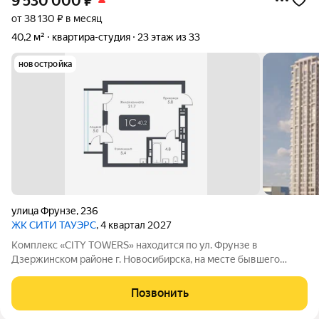
9 530 000
₽
от 38 130 ₽ в месяц
40,2 м²
квартира-студия
23 этаж из 33
новостройка
улица Фрунзе
,
236
ЖК CИТИ ТАУЭРС
, 4 квартал 2027
Комплекс «CITY TOWERS» находится по ул. Фрунзе в
Дзержинском районе г. Новосибирска, на месте бывшего
здания дилерского центра «Тойота». АРХИТЕКТУРА Комплекс
представляет замкнутую постройку из трех башен. Две башни
Позвонить
30 этажей и одна 25-этажная