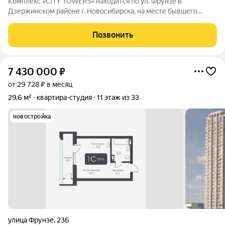
Комплекс «CITY TOWERS» находится по ул. Фрунзе в
Дзержинском районе г. Новосибирска, на месте бывшего
здания дилерского центра «Тойота». АРХИТЕКТУРА Комплекс
представляет замкнутую постройку из трех башен. Две башни
Позвонить
30 этажей и одна 25-этажная
7 430 000
₽
от 29 728 ₽ в месяц
29,6 м²
квартира-студия
11 этаж из 33
новостройка
улица Фрунзе
,
236