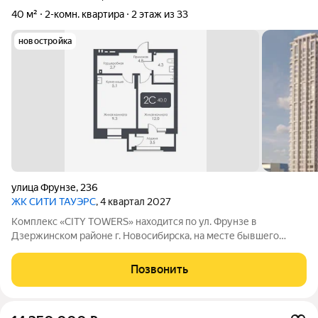
40 м²
2-комн. квартира
2 этаж из 33
новостройка
улица Фрунзе
,
236
ЖК CИТИ ТАУЭРС
, 4 квартал 2027
Комплекс «CITY TOWERS» находится по ул. Фрунзе в
Дзержинском районе г. Новосибирска, на месте бывшего
здания дилерского центра «Тойота». АРХИТЕКТУРА Комплекс
представляет замкнутую постройку из трех башен. Две башни
Позвонить
30 этажей и одна 25-этажная