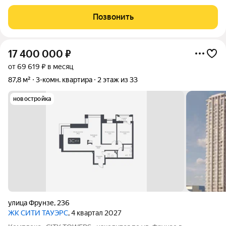
здания дилерского центра «Тойота». АРХИТЕКТУРА Комплекс
представляет замкнутую постройку из трех башен. Две башни
Позвонить
30 этажей и одна 25-этажная
17 400 000
₽
от 69 619 ₽ в месяц
87,8 м²
3-комн. квартира
2 этаж из 33
новостройка
улица Фрунзе
,
236
ЖК CИТИ ТАУЭРС
, 4 квартал 2027