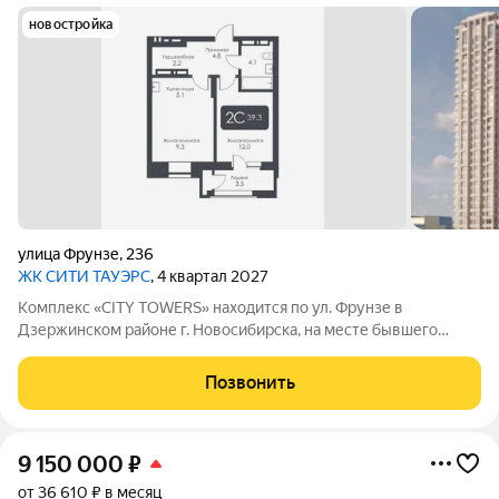
новостройка
улица Фрунзе
,
236
ЖК CИТИ ТАУЭРС
, 4 квартал 2027
Комплекс «CITY TOWERS» находится по ул. Фрунзе в
Дзержинском районе г. Новосибирска, на месте бывшего
здания дилерского центра «Тойота». АРХИТЕКТУРА Комплекс
представляет замкнутую постройку из трех башен. Две башни
Позвонить
30 этажей и одна 25-этажная
9 150 000
₽
от 36 610 ₽ в месяц