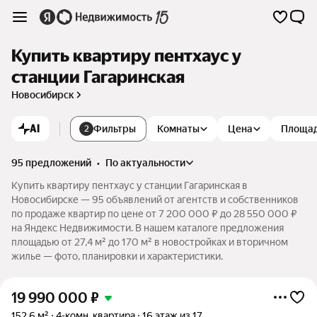
Купить квартиру пентхаус у
станции Гагаринская
Новосибирск
AI
Фильтры
Комнаты
Цена
Площа
2
95 предложений
•
по актуальности
Купить квартиру пентхаус у станции Гагаринская в
Новосибирске — 95 объявлений от агентств и собственников
по продаже квартир по цене от 7 200 000 ₽ до 28 550 000 ₽
на Яндекс Недвижимости. В нашем каталоге предложения
площадью от 27,4 м² до 170 м² в новостройках и вторичном
жилье — фото, планировки и характеристики.
19 990 000
₽
152,6 м²
4-комн. квартира
16 этаж из 17