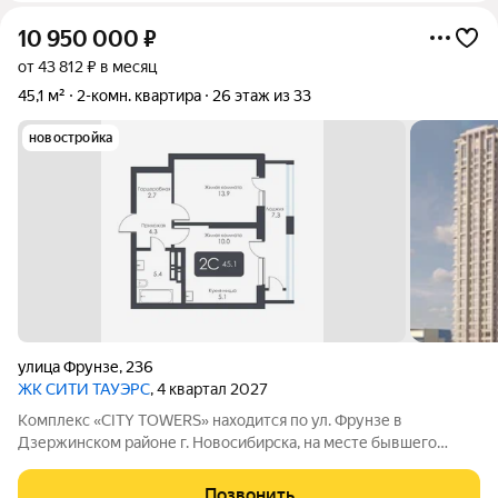
10 950 000
₽
от 43 812 ₽ в месяц
45,1 м²
2-комн. квартира
26 этаж из 33
новостройка
улица Фрунзе
,
236
ЖК CИТИ ТАУЭРС
, 4 квартал 2027
Комплекс «CITY TOWERS» находится по ул. Фрунзе в
Дзержинском районе г. Новосибирска, на месте бывшего
здания дилерского центра «Тойота». АРХИТЕКТУРА Комплекс
представляет замкнутую постройку из трех башен. Две башни
Позвонить