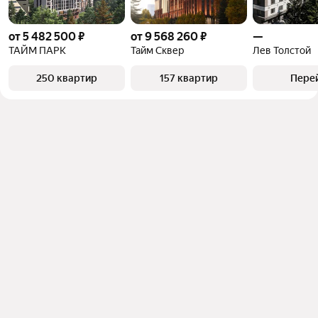
от 5 482 500 ₽
от 9 568 260 ₽
—
ТАЙМ ПАРК
Тайм Сквер
Лев Толстой
250 квартир
157 квартир
Пере