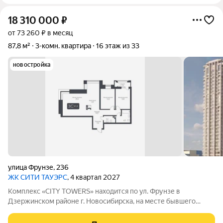
18 310 000
₽
от 73 260 ₽ в месяц
87,8 м²
3-комн. квартира
16 этаж из 33
новостройка
улица Фрунзе
,
236
ЖК CИТИ ТАУЭРС
, 4 квартал 2027
Комплекс «CITY TOWERS» находится по ул. Фрунзе в
Дзержинском районе г. Новосибирска, на месте бывшего
здания дилерского центра «Тойота». АРХИТЕКТУРА Комплекс
представляет замкнутую постройку из трех башен. Две башни