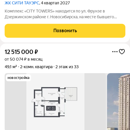
ЖК CИТИ ТАУЭРС
, 4 квартал 2027
Комплекс «CITY TOWERS» находится по ул. Фрунзе в
Дзержинском районе г. Новосибирска, на месте бывшего
здания дилерского центра «Тойота». АРХИТЕКТУРА Комплекс
представляет замкнутую постройку из трех башен. Две башни
Позвонить
30 этажей и одна 25-этажная
12 515 000
₽
от 50 074 ₽ в месяц
49,1 м²
2-комн. квартира
2 этаж из 33
новостройка