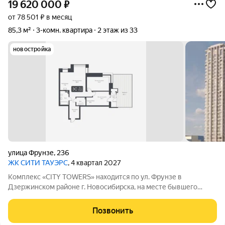
19 620 000
₽
от 78 501 ₽ в месяц
85,3 м²
3-комн. квартира
2 этаж из 33
новостройка
улица Фрунзе
,
236
ЖК CИТИ ТАУЭРС
, 4 квартал 2027
Комплекс «CITY TOWERS» находится по ул. Фрунзе в
Дзержинском районе г. Новосибирска, на месте бывшего
здания дилерского центра «Тойота». АРХИТЕКТУРА Комплекс
представляет замкнутую постройку из трех башен. Две башни
Позвонить
30 этажей и одна 25-этажная