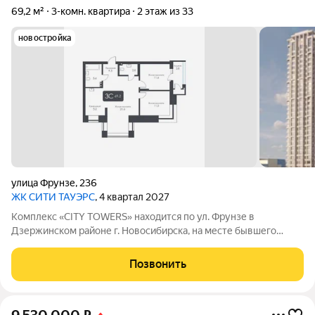
69,2 м²
3-комн. квартира
2 этаж из 33
новостройка
улица Фрунзе
,
236
ЖК CИТИ ТАУЭРС
, 4 квартал 2027
Комплекс «CITY TOWERS» находится по ул. Фрунзе в
Дзержинском районе г. Новосибирска, на месте бывшего
здания дилерского центра «Тойота». АРХИТЕКТУРА Комплекс
представляет замкнутую постройку из трех башен. Две башни
Позвонить
30 этажей и одна 25-этажная