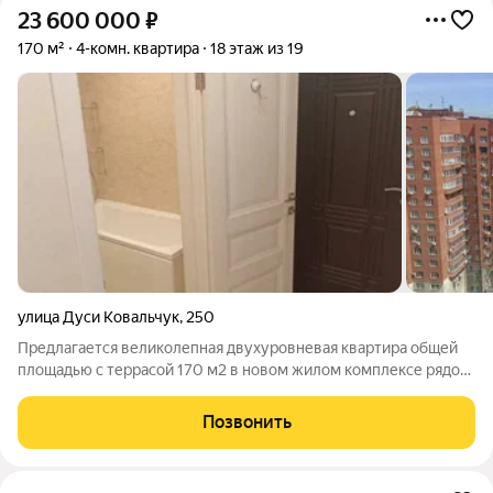
23 600 000
₽
170 м²
4-комн. квартира
18 этаж из 19
улица Дуси Ковальчук
,
250
Предлагается великолепная двухуровневая квартира общей
площадью с террасой 170 м2 в новом жилом комплексе рядом
со станцией метро "Заельцовская". В шаговой доступности вся
необходимая инфраструктура, вблизи комплекса
Позвонить
расположены школы, детские сады,