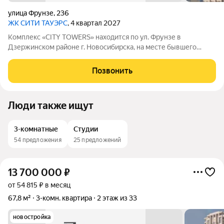
улица Фрунзе
,
236
ЖК CИТИ ТАУЭРС
, 4 квартал 2027
Комплекс «CITY TOWERS» находится по ул. Фрунзе в
Дзержинском районе г. Новосибирска, на месте бывшего
здания дилерского центра «Тойота». АРХИТЕКТУРА Комплекс
представляет замкнутую постройку из трех башен. Две башни
Позвонить
30 этажей и одна 25-этажная
Люди также ищут
3-комнатные
Студии
54 предложения
25 предложений
13 700 000
₽
от 54 815 ₽ в месяц
67,8 м²
3-комн. квартира
2 этаж из 33
новостройка