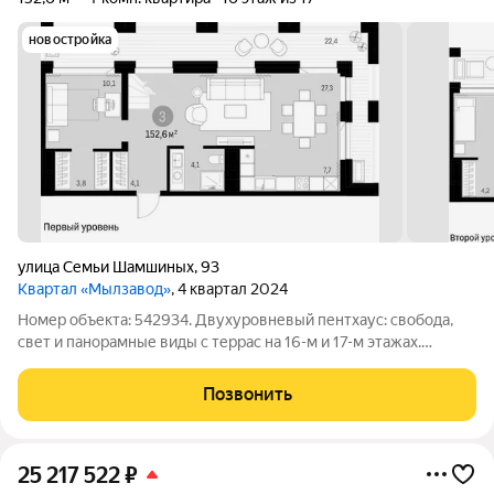
новостройка
улица Семьи Шамшиных
,
93
Квартал «Мылзавод»
, 4 квартал 2024
Номер объекта: 542934. Двухуровневый пентхаус: свобода,
свет и панорамные виды с террас на 16-м и 17-м этажах.
Представляем эксклюзивный пентхаус, расположенный на
верхнем уровне знакового жилого комплекса «Мылзавод».
Позвонить
Это не просто квартира, это ваша
25 217 522
₽