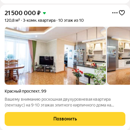
21 500 000
₽
120,8 м²
3-комн. квартира
10 этаж из 10
Красный проспект
,
99
Вашему вниманию роскошная двухуровневая квартира
(пентхаус) на 9-10 этажах элитного кирпичного дома на
Красном проспекте с потрясающим панорамным видовым
обзором города на две стороны. О квартире и планировке:
Позвонить
Уникальное предложение на центральной