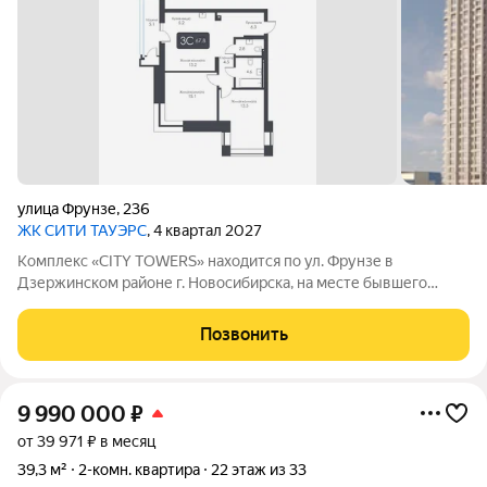
улица Фрунзе
,
236
ЖК CИТИ ТАУЭРС
, 4 квартал 2027
Комплекс «CITY TOWERS» находится по ул. Фрунзе в
Дзержинском районе г. Новосибирска, на месте бывшего
здания дилерского центра «Тойота». АРХИТЕКТУРА Комплекс
представляет замкнутую постройку из трех башен. Две башни
Позвонить
30 этажей и одна 25-этажная
9 990 000
₽
от 39 971 ₽ в месяц
39,3 м²
2-комн. квартира
22 этаж из 33