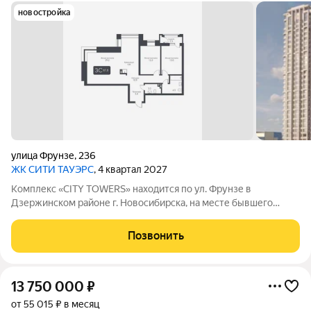
новостройка
улица Фрунзе
,
236
ЖК CИТИ ТАУЭРС
, 4 квартал 2027
Комплекс «CITY TOWERS» находится по ул. Фрунзе в
Дзержинском районе г. Новосибирска, на месте бывшего
здания дилерского центра «Тойота». АРХИТЕКТУРА Комплекс
представляет замкнутую постройку из трех башен. Две башни
Позвонить
30 этажей и одна 25-этажная
13 750 000
₽
от 55 015 ₽ в месяц