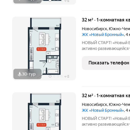
+
5
32 м² · 1-комнатная к
Новосибирск
,
Южно-Чем
ЖК «Новый Бронный»
, 4
НОВЫЙ СТАРТ! «Новый Бронный» это соврем
активно развивающейся ч
Петухова. Здесь городск
спокойствием леса: до лесопарка и
Показать телефон
до м. «Площадь
3D-тур
+
5
32 м² · 1-комнатная к
Новосибирск
,
Южно-Чем
ЖК «Новый Бронный»
, 4
НОВЫЙ СТАРТ! «Новый Бронный» это соврем
активно развивающейся ч