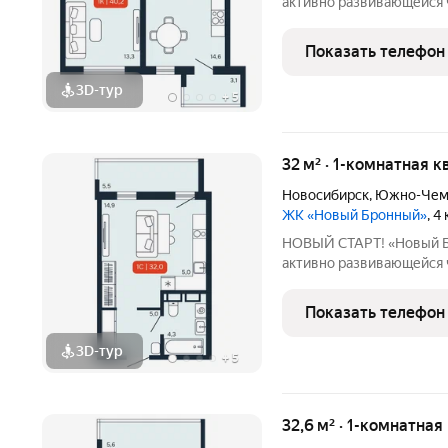
активно развивающейся ч
Петухова. Здесь городск
спокойствием леса: до лесопарка и
Показать телефон
до м. «Площадь
3D-тур
+
5
32 м² · 1-комнатная к
Новосибирск
,
Южно-Чем
ЖК «Новый Бронный»
, 4
НОВЫЙ СТАРТ! «Новый Бронный» это соврем
активно развивающейся ч
Петухова. Здесь городск
спокойствием леса: до лесопарка и
Показать телефон
до м. «Площадь
3D-тур
+
5
32,6 м² · 1-комнатная