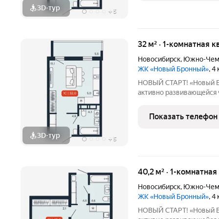
3D-тур
+
5
32 м² · 1-комнатная к
Новосибирск
,
Южно-Чем
ЖК «Новый Бронный»
, 4
НОВЫЙ СТАРТ! «Новый Бронный» это соврем
активно развивающейся ч
Петухова. Здесь городск
спокойствием леса: до лесопарка и
Показать телефон
до м. «Площадь
3D-тур
+
5
40,2 м² · 1-комнатная
Новосибирск
,
Южно-Чем
ЖК «Новый Бронный»
, 4
НОВЫЙ СТАРТ! «Новый Бронный» это соврем