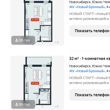
Новосибирск
,
Южно-Чем
ЖК «Новый Бронный»
, 4
НОВЫЙ СТАРТ! «Новый Бронный» это соврем
активно развивающейся ч
Петухова. Здесь городск
спокойствием леса: до лесопарка и
Показать телефон
до м. «Площадь
3D-тур
+
5
32 м² · 1-комнатная к
Новосибирск
,
Южно-Чем
ЖК «Новый Бронный»
, 4
НОВЫЙ СТАРТ! «Новый Бронный» это соврем
активно развивающейся ч
Петухова. Здесь городск
спокойствием леса: до лесопарка и
Показать телефон
до м. «Площадь
3D-тур
+
5