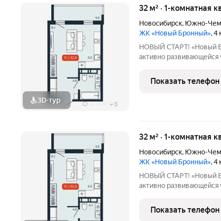
32 м² · 1-комнатная к
Новосибирск
,
Южно-Чем
ЖК «Новый Бронный»
, 4
НОВЫЙ СТАРТ! «Новый Бронный» это соврем
активно развивающейся ч
Петухова. Здесь городск
спокойствием леса: до лесопарка и
Показать телефон
до м. «Площадь
3D-тур
+
5
32 м² · 1-комнатная к
Новосибирск
,
Южно-Чем
ЖК «Новый Бронный»
, 4
НОВЫЙ СТАРТ! «Новый Бронный» это соврем
активно развивающейся ч
Петухова. Здесь городск
спокойствием леса: до лесопарка и
Показать телефон
до м. «Площадь