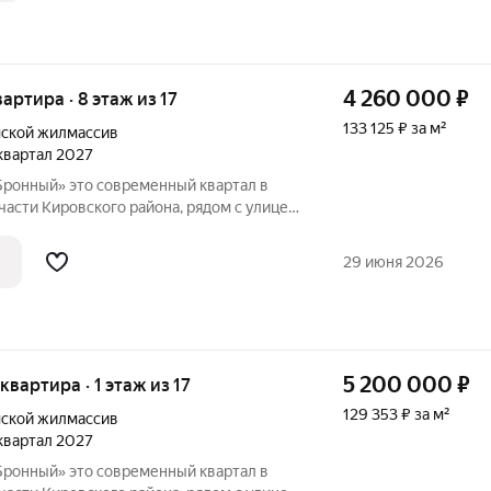
4 260 000
₽
вартира · 8 этаж из 17
133 125 ₽ за м²
ской жилмассив
 квартал 2027
енный квартал в
асти Кировского района, рядом с улицей
ая динамика соседствует со
м. Синягина 10 минут пешком, а
29 июня 2026
5 200 000
₽
 квартира · 1 этаж из 17
129 353 ₽ за м²
ской жилмассив
 квартал 2027
енный квартал в