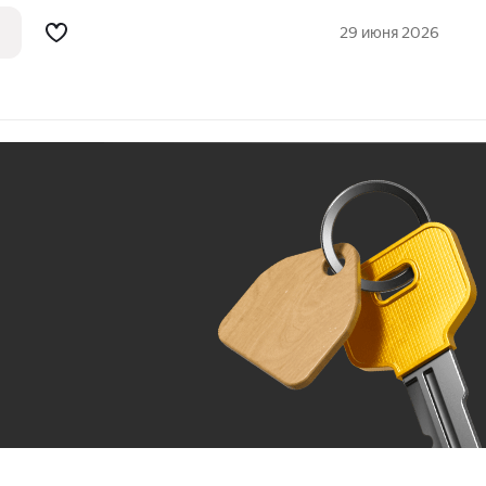
ая динамика соседствует со
м. Синягина 10 минут пешком, а
29 июня 2026
Ж
До 100 тыс. ₽