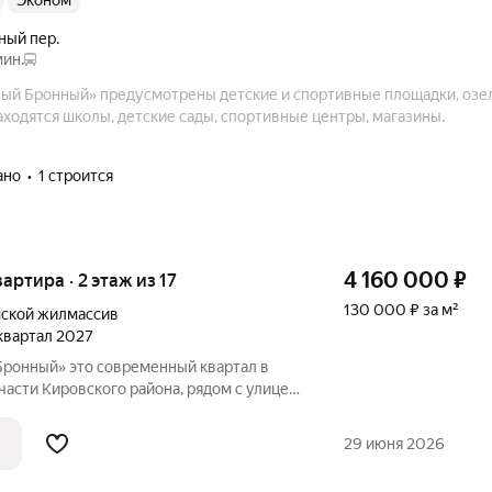
эконом
ный пер.
мин.
ый Бронный» предусмотрены детские и спортивные площадки, озе
ходятся школы, детские сады, спортивные центры, магазины.
ано
1 строится
4 160 000
₽
вартира · 2 этаж из 17
130 000 ₽ за м²
ской жилмассив
 квартал 2027
енный квартал в
асти Кировского района, рядом с улицей
ая динамика соседствует со
м. Синягина 10 минут пешком, а
29 июня 2026