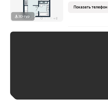
Петухова. Здесь городск
спокойствием леса: до лесопарка и
Показать телефон
до м. «Площадь
3D-тур
+
5
ЕЖЕМЕСЯЧНЫЙ ПЛАТЁ
До 30 тыс. ₽
До 50 тыс. ₽
До 70 тыс. ₽
Больше 100 тыс. ₽