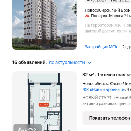
4 кв. 2027 – 1 кв. 2029
Новосибирск
,
18-й Брон
Площадь Маркса
31 
На территории ЖК «Нов
шаговой доступности на
Застройщик МСК
2 сд
16 объявлений:
по актуальности
32 м² · 1-комнатная к
Новосибирск
,
Южно-Чем
ЖК «Новый Бронный»
, 4
НОВЫЙ СТАРТ! «Новый Бронный» это соврем
активно развивающейся ч
Петухова. Здесь городск
спокойствием леса: до лесопарка и
Показать телефон
до м. «Площадь
3D-тур