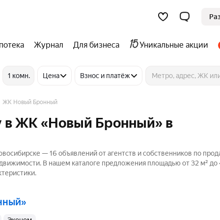
Ра
потека
Журнал
Для бизнеса
Уникальные акции
1 комн.
Цена
Взнос и платёж
ЖК Новый Бронный
у в ЖК «Новый Бронный» в
восибирске — 16 объявлений от агентств и собственников по про
едвижимости. В нашем каталоге предложения площадью от 32 м² до 4
ктеристики.
нный»