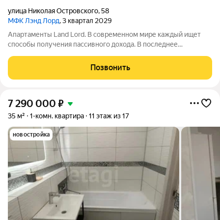
улица Николая Островского
,
58
МФК Лэнд Лорд
, 3 квартал 2029
Апартаменты Land Lord. В современном мире каждый ищет
способы получения пассивного дохода. В последнее
пятилетие одним из самых простых и надежных вариантов
доходных инвестиций стали апартаменты и другая
Позвонить
коммерческая недвижимость. Проект
7 290 000
₽
35 м²
1-комн. квартира
11 этаж из 17
новостройка