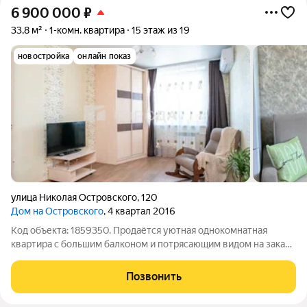
6 900 000
₽
33,8 м²
1-комн. квартира
15 этаж из 19
новостройка
онлайн показ
улица Николая Островского
,
120
Дом на Островского
, 4 квартал 2016
Код объекта: 1859350. Продаётся уютная однокомнатная
квартира с большим балконом и потрясающим видом на закат
с 15 этажа в ЖК на Островского! Идеальный вариант для тех,
кто ценит комфорт, функциональность и вдохновляющие виды
Позвонить
из окна. Расположение