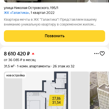
улица Николая Островского
,
195/1
ЖК «Галактика»
, 1 квартал 2022
Квартира мечты в ЖК "Галактика"! Представляем вашему
вниманию уникальную квартиру в современном жилом
комплексе "Галактика" ваше будущее жилище, наполненное
комфортом и стилем! Особенности квартиры: - Готов к
Позвонить
проживанию: Качественный ремонт уже
8 610 420
₽
от 36 085 ₽ в месяц
31,5 м²
1-комн. апартаменты
26 этаж из 32
новостройка