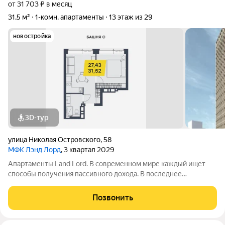
от 31 703 ₽ в месяц
31,5 м²
1-комн. апартаменты
13 этаж из 29
новостройка
3D-тур
улица Николая Островского
,
58
МФК Лэнд Лорд
, 3 квартал 2029
Апартаменты Land Lord. В современном мире каждый ищет
способы получения пассивного дохода. В последнее
пятилетие одним из самых простых и надежных вариантов
доходных инвестиций стали апартаменты и другая
Позвонить
коммерческая недвижимость. Проект