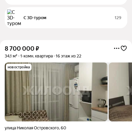
С 3D-туром
129
8 700 000
₽
34,1 м²
1-комн. квартира
16 этаж из 22
новостройка
улица Николая Островского
,
60