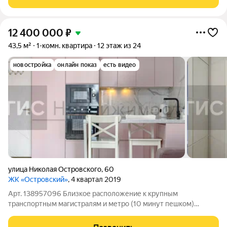
коммерческая недвижимость. Проект
12 400 000
₽
43,5 м²
1-комн. квартира
12 этаж из 24
новостройка
онлайн показ
есть видео
улица Николая Островского
,
60
ЖК «Островский»
, 4 квартал 2019
Арт. 138957096 Близкое расположение к крупным
транспортным магистралям и метро (10 минут пешком)
Удобно быстро добираться до дома и уезжать в любую точку
города Застройщик СМСС - заслуженный лидер на рынке