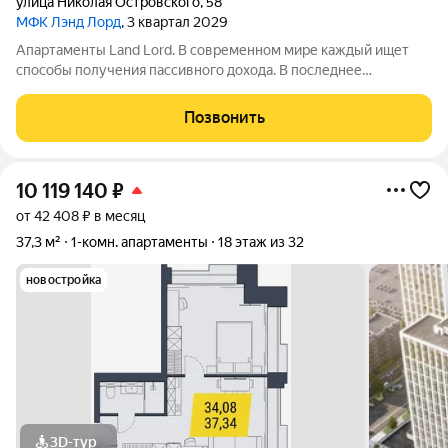
улица Николая Островского
,
58
МФК Лэнд Лорд
, 3 квартал 2029
Апартаменты Land Lord. В современном мире каждый ищет
способы получения пассивного дохода. В последнее
пятилетие одним из самых простых и надежных вариантов
доходных инвестиций стали апартаменты и другая
Позвонить
коммерческая недвижимость. Проект
10 119 140
₽
от 42 408 ₽ в месяц
37,3 м²
1-комн. апартаменты
18 этаж из 32
новостройка
3D-тур