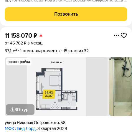
другой город). Квартира в ЖК «Островский» комфорт-класса с
видовыми окнами на Красный проспект. При продаже остается
вся техника, мебель, текстиль, вплоть ло посуды. Локация
Позвонить
идеальна: в шаговой
11 158 070
₽
от 46 762 ₽ в месяц
37,1 м²
1-комн. апартаменты
15 этаж из 32
новостройка
3D-тур
улица Николая Островского
,
58
МФК Лэнд Лорд
, 3 квартал 2029