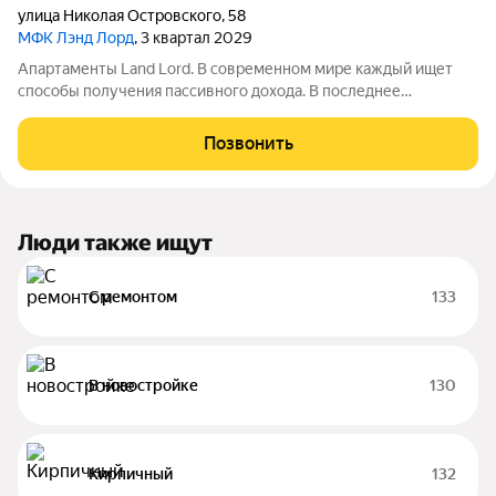
улица Николая Островского
,
58
МФК Лэнд Лорд
, 3 квартал 2029
Апартаменты Land Lord. В современном мире каждый ищет
способы получения пассивного дохода. В последнее
пятилетие одним из самых простых и надежных вариантов
доходных инвестиций стали апартаменты и другая
Позвонить
коммерческая недвижимость. Проект
Люди также ищут
С ремонтом
133
В новостройке
130
Кирпичный
132