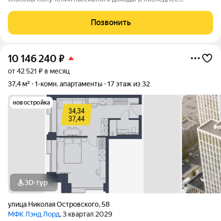
пятилетие одним из самых простых и надежных вариантов
доходных инвестиций стали апартаменты и другая
Позвонить
коммерческая недвижимость. Проект
10 146 240
₽
от 42 521 ₽ в месяц
37,4 м²
1-комн. апартаменты
17 этаж из 32
новостройка
3D-тур
улица Николая Островского
,
58
МФК Лэнд Лорд
, 3 квартал 2029