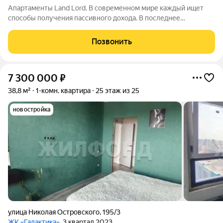
Апартаменты Land Lord. В современном мире каждый ищет
способы получения пассивного дохода. В последнее
пятилетие одним из самых простых и надежных вариантов
доходных инвестиций стали апартаменты и другая
Позвонить
коммерческая недвижимость. Проект
7 300 000
₽
38,8 м²
1-комн. квартира
25 этаж из 25
новостройка
улица Николая Островского
,
195/3
ЖК «Галактика»
, 3 квартал 2023