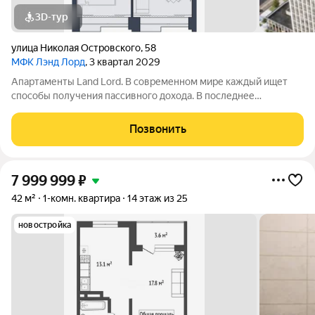
3D-тур
улица Николая Островского
,
58
МФК Лэнд Лорд
, 3 квартал 2029
Апартаменты Land Lord. В современном мире каждый ищет
способы получения пассивного дохода. В последнее
пятилетие одним из самых простых и надежных вариантов
доходных инвестиций стали апартаменты и другая
Позвонить
коммерческая недвижимость. Проект
7 999 999
₽
42 м²
1-комн. квартира
14 этаж из 25
новостройка