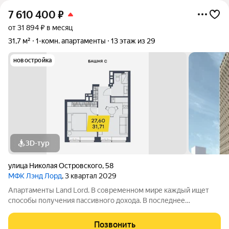
7 610 400
₽
от 31 894 ₽ в месяц
31,7 м²
1-комн. апартаменты
13 этаж из 29
новостройка
3D-тур
улица Николая Островского
,
58
МФК Лэнд Лорд
, 3 квартал 2029
Апартаменты Land Lord. В современном мире каждый ищет
способы получения пассивного дохода. В последнее
пятилетие одним из самых простых и надежных вариантов
доходных инвестиций стали апартаменты и другая
Позвонить