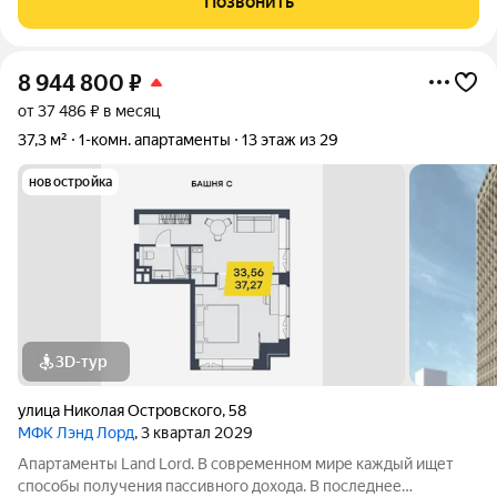
Позвонить
города кто строит качественное жилье
8 944 800
₽
от 37 486 ₽ в месяц
37,3 м²
1-комн. апартаменты
13 этаж из 29
новостройка
3D-тур
улица Николая Островского
,
58
МФК Лэнд Лорд
, 3 квартал 2029
Апартаменты Land Lord. В современном мире каждый ищет
способы получения пассивного дохода. В последнее