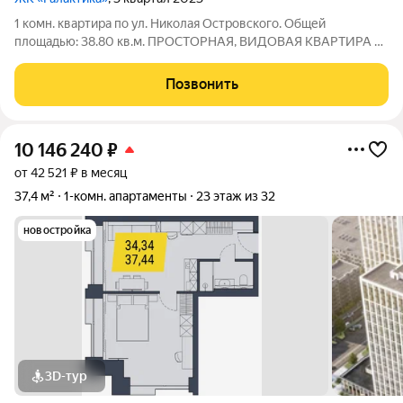
1 комн. квартира по ул. Николая Островского. Общей
площадью: 38.80 кв.м. ПРОСТОРНАЯ, ВИДОВАЯ КВАРТИРА В
ЖК ГАЛАКТИКА! Общая площадь 38,8 кв.м. плюс лоджия,
просторная кухня 13,3 кв.м., комната с гардеробной. Сделан
Позвонить
ремонт в сан.узле, душевая кабина,
10 146 240
₽
от 42 521 ₽ в месяц
37,4 м²
1-комн. апартаменты
23 этаж из 32
новостройка
3D-тур