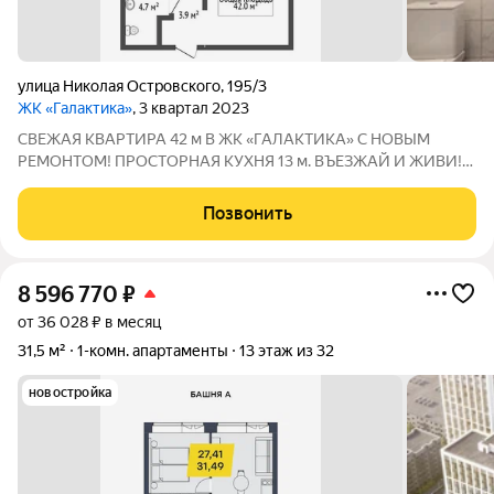
улица Николая Островского
,
195/3
ЖК «Галактика»
, 3 квартал 2023
СВЕЖАЯ КВАРТИРА 42 м В ЖК «ГАЛАКТИКА» С НОВЫМ
РЕМОНТОМ! ПРОСТОРНАЯ КУХНЯ 13 м. ВЪЕЗЖАЙ И ЖИВИ!
2023 год постройки Закрытый двор с паркуром и стадионом
Вся мебель и техника в подарок Метро «Березовая Роща» 18
Позвонить
минут. Это не тесная клетка 30 м, а
8 596 770
₽
от 36 028 ₽ в месяц
31,5 м²
1-комн. апартаменты
13 этаж из 32
новостройка