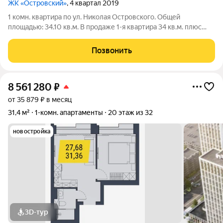
ЖК «Островский»
, 4 квартал 2019
1 комн. квартира по ул. Николая Островского. Общей
площадью: 34.10 кв.м. В продаже 1-я квартира 34 кв.м. плюс
лоджия 8 кв.м. в престижном ЖК Островский с панорамными
окнами, лоджией и французским балконом, наполняющим
Позвонить
квартиру невероятным светом.
8 561 280
₽
от 35 879 ₽ в месяц
31,4 м²
1-комн. апартаменты
20 этаж из 32
новостройка
3D-тур