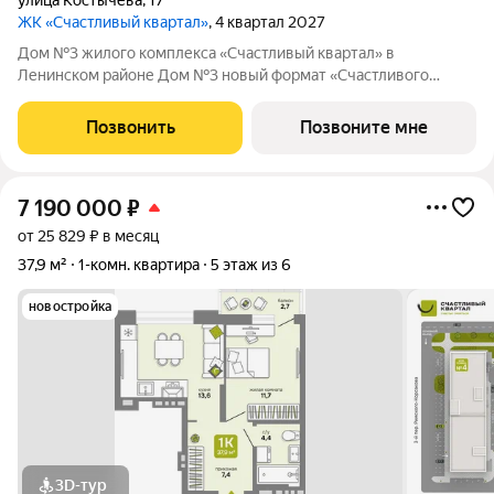
улица Костычева
,
17
ЖК «Счастливый квартал»
, 4 квартал 2027
Дом №3 жилого комплекса «Счастливый квартал» в
Ленинском районе Дом №3 новый формат «Счастливого
квартала»: первая малоэтажная очередь проекта, где
привычный комфорт жилого комплекса сочетается с более
Позвонить
Позвоните мне
камерной атмосферой проживания. О проекте:
7 190 000
₽
от 25 829 ₽ в месяц
37,9 м²
1-комн. квартира
5 этаж из 6
новостройка
3D-тур