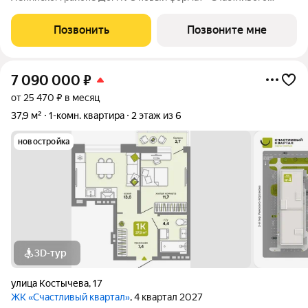
квартала»: первая малоэтажная очередь проекта, где
привычный комфорт жилого комплекса сочетается с более
Позвонить
Позвоните мне
камерной атмосферой проживания. О проекте:
7 090 000
₽
от 25 470 ₽ в месяц
37,9 м²
1-комн. квартира
2 этаж из 6
новостройка
3D-тур
улица Костычева
,
17
ЖК «Счастливый квартал»
, 4 квартал 2027