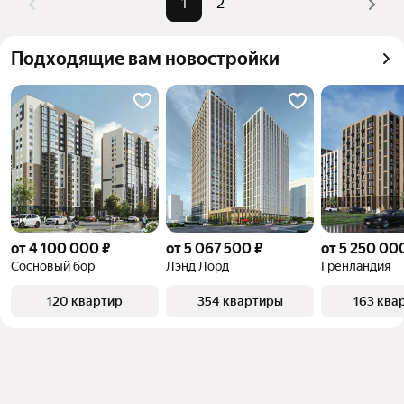
можете отсортировать результаты по стоимости 
1
2
квадратного метра или площади
Подходящие вам новостройки
от 4 100 000 ₽
от 5 067 500 ₽
от 5 250 00
Сосновый бор
Лэнд Лорд
Гренландия
120 квартир
354 квартиры
163 ква