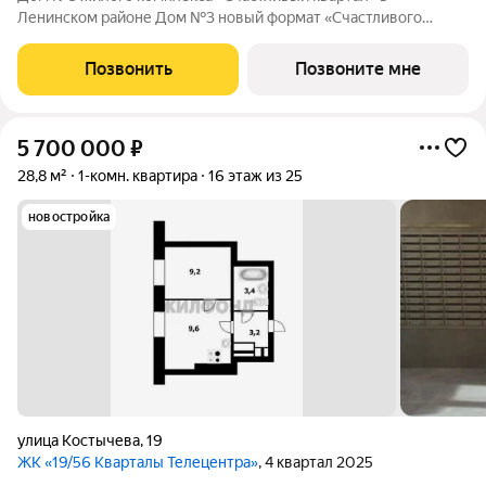
Ленинском районе Дом №3 новый формат «Счастливого
квартала»: первая малоэтажная очередь проекта, где
привычный комфорт жилого комплекса сочетается с более
Позвонить
Позвоните мне
камерной атмосферой проживания. О проекте:
5 700 000
₽
28,8 м²
1-комн. квартира
16 этаж из 25
новостройка
улица Костычева
,
19
ЖК «19/56 Кварталы Телецентра»
, 4 квартал 2025