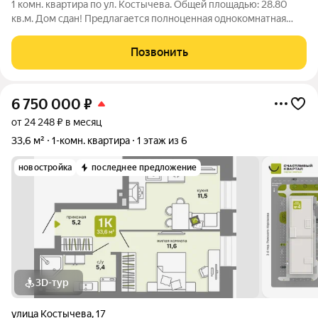
1 комн. квартира по ул. Костычева. Общей площадью: 28.80
кв.м. Дом сдан! Предлагается полноценная однокомнатная
квартира, находится в одноподъездном доме-башня. Квартира
сдана с качественной предчистовой отделкой whitе bох.
Позвонить
Лифты идут на парковку в
6 750 000
₽
от 24 248 ₽ в месяц
33,6 м²
1-комн. квартира
1 этаж из 6
новостройка
последнее предложение
3D-тур
улица Костычева
,
17