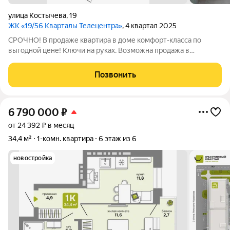
улица Костычева
,
19
ЖК «19/56 Кварталы Телецентра»
, 4 квартал 2025
СРОЧНО! В продаже квартира в доме комфорт-класса по
выгодной цене! Ключи на руках. Возможна продажа в
рассрочку. Готовы рассмотреть обмен на квартиру в Академе
или коммерческое помещение (первая линия, не подвал).
Позвонить
Обременение готовы закрыть сами
6 790 000
₽
от 24 392 ₽ в месяц
34,4 м²
1-комн. квартира
6 этаж из 6
новостройка