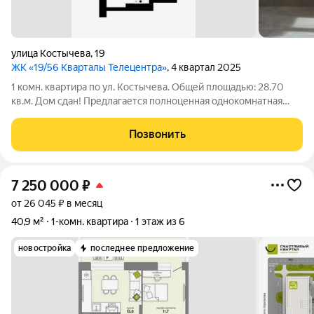
улица Костычева
,
19
ЖК «19/56 Кварталы Телецентра»
, 4 квартал 2025
1 комн. квартира по ул. Костычева. Общей площадью: 28.70
кв.м. Дом сдан! Предлагается полноценная однокомнатная
квартира, находится в одноподъездном доме-башня. Квартира
сдана с качественной предчистовой отделкой whitе bох.
Позвонить
Лифты идут на парковку в
7 250 000
₽
от 26 045 ₽ в месяц
40,9 м²
1-комн. квартира
1 этаж из 6
новостройка
последнее предложение