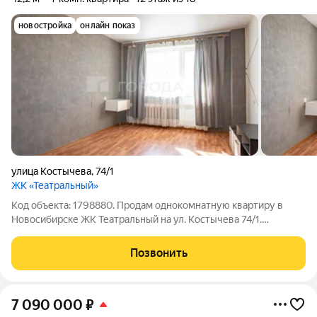
новостройка
онлайн показ
улица Костычева
,
74/1
ЖК «Театральный»
Код объекта: 1798880. Продам однокомнатную квартиру в
Новосибирске ЖК Театральный на ул. Костычева 74/1.
Квартира на видовом 12 этаже, из окон которой открывается
великолепный панорамы! Удобное расположение , отличная
Позвонить
транспортная развязка. Остановки
7 090 000
₽