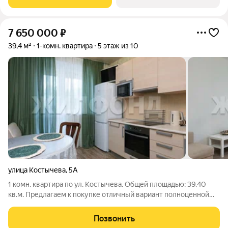
камерной атмосферой проживания. О проекте:
7 650 000
₽
39,4 м²
1-комн. квартира
5 этаж из 10
улица Костычева
,
5А
1 комн. квартира по ул. Костычева. Общей площадью: 39.40
кв.м. Предлагаем к покупке отличный вариант полноценной
однокомнатной квартиры, 700 метров до метро. Квартира
находится на удобном пятом этаже кирпичного дома. У
Позвонить
квартиры очень хорошая