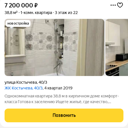
7 200 000
₽
38,8 м²
1-комн. квартира
3 этаж из 22
новостройка
улица Костычева
,
40/3
ЖК Костычева, 40/3
, 4 квартал 2019
Однокомнатная квартира 38.8 м в кирпичном доме комфорт-
класса Готова к заселению Ищете жильё, где качество,
локация и юридическая чистота собраны в одном
предложении? Эта светлая и функциональная квартира в
Позвонить
современном кирпичном доме 2019 года