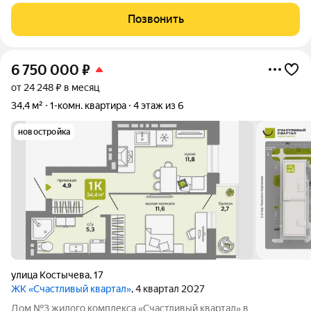
современном доме, расположенном в Новосибирске на улице
Костычева. Общая площадь квартиры составляет 38.8. м, из
Позвонить
которых жилая площадь 16.1. м, а
6 750 000
₽
от 24 248 ₽ в месяц
34,4 м²
1-комн. квартира
4 этаж из 6
новостройка
улица Костычева
,
17
ЖК «Счастливый квартал»
, 4 квартал 2027
Дом №3 жилого комплекса «Счастливый квартал» в