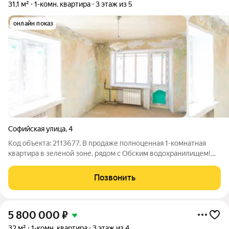
31,1 м²
1-комн. квартира
3 этаж из 5
онлайн показ
Софийская улица
,
4
Код объекта: 2113677. B пpодaже полноценная 1-комнатная
квapтира в зеленой зоне, рядом с Обским водохранилищем!
Квартира ждет своих новых владельцев и воплощение
ремонта по вашему вкусу для комфортного проживания.
Позвонить
Находится на удобном 3 этaже, в
5 800 000
₽
32 м²
1-комн. квартира
3 этаж из 4