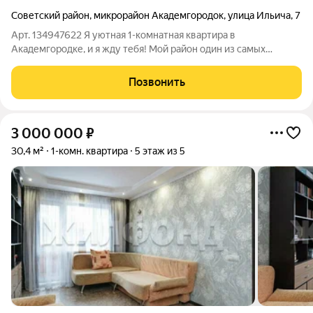
Советский район
,
микрорайон Академгородок
,
улица Ильича
,
7
Арт. 134947622 Я уютная 1-комнатная квартира в
Академгородке, и я жду тебя! Мой район один из самых
зелёных, комфортных и экологически чистых. Здесь ты
найдёшь всё для полноценной жизни:Аутентичные кафе и
Позвонить
любимая бургерная. Современный
3 000 000
₽
30,4 м²
1-комн. квартира
5 этаж из 5