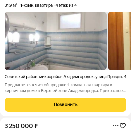
31,9 м²
1-комн. квартира
4 этаж из 4
Советский район
,
микрорайон Академгородок
,
улица Правды
,
4
Предлагается к чистой продаже 1-комнатная квартира в
кирпичном доме в Верхней зоне Академгородка. Прекрасное
расположение дома во втором ряду Морского проспекта, двор
тупиковый, тишина и покой. Благодаря высокому этажу
Позвонить
квартира очень солнечная,
3 250 000
₽