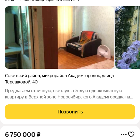
Советский район
,
микрорайон Академгородок
,
улица
Терешковой
,
40
Предлагаем отличную, светлую, тёплую однокомнатную
квартиру в Верхней зоне Новосибирского Академгородка на
улице Терешковой. Отличное расположение дома, тихое
место. В шаговой доступности расположены, торговый центр
Позвонить
Академгородка (ТЦ), Новосибирский
6 750 000
₽