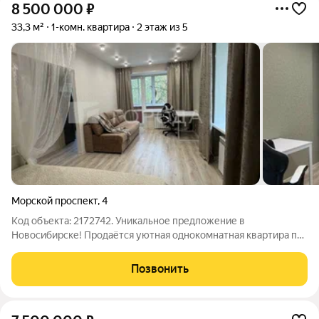
8 500 000
₽
33,3 м²
1-комн. квартира
2 этаж из 5
Морской проспект
,
4
Код объекта: 2172742. Уникальное предложение в
Новосибирске! Продаётся уютная однокомнатная квартира по
адресу Морской проспект, 4 идеальное жильё для тех, кто
ценит комфорт и функциональность. Квартира расположена на
Позвонить
втором этаже пятиэтажного