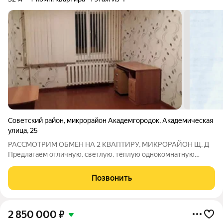
Советский район
,
микрорайон Академгородок
,
Академическая
улица
,
25
РАССМОТРИМ ОБМЕН НА 2 КВАПТИРУ, МИКРОРАЙОН Щ, Д
Предлагаем отличную, светлую, тёплую однокомнатную
квартиру в Верхней зоне Новосибирского Академгородка на
улице Академическая. Одним из важных факторов является то,
Позвонить
что улица закреплена за одним из
2 850 000
₽