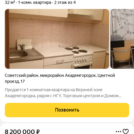
32 м²
1-комн. квартира
2 этаж из 4
Советский район
,
микрорайон Академгородок
,
Цветной
проезд
,
17
Продается 1-комнатная квартира на Верхней зоне
Академгородка, рядом с НГУ, Торговым центром и Домом
ученых. Идеальный вариант для студентов, ученых и молодых
семей. Все - рядом. И НГУ, и две остановки автотранспорта
Позвонить
(Дом Ученых и Цветной проезд,
8 200 000
₽