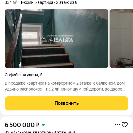
33,1 м²
1-комн. квартира
2 этаж из 5
Софийская улица
,
6
В продаже квартира на комфортном 2 этаже, с балконом, дом
удачно расположен- на 2 линии от шумной дороги, во дворе
зелено и тихо, есть парковка. В этой квартире вы можете
сделать ремонт для себя, какой хотите. Место среди местных
Позвонить
жителей очень
6 500 000
₽
32 м²
1-комн. квартира
3 этаж из 4