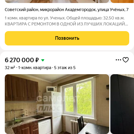
Советский район
,
микрорайон Академгородок
,
улица Учёных
,
7
1 комн. квартира по ул. Ученых. Общей площадью: 32.50 кв.м.
КВАРТИРА С РЕМОНТОМ В ОДНОЙ ИЗ ЛУЧШИХ ЛОКАЦИЙ
ВЕРХНЕЙ ЗОНЫ АКАДЕМГОРОДКА! ЛОКАЦИЯ - важнее
ремонта, чаще её выбирают в первую очередь, а ремонт
Позвонить
можно и переделать. ПО ПРОПИСКЕ - Лицей №130,
6 270 000
₽
32 м²
1-комн. квартира
5 этаж из 5