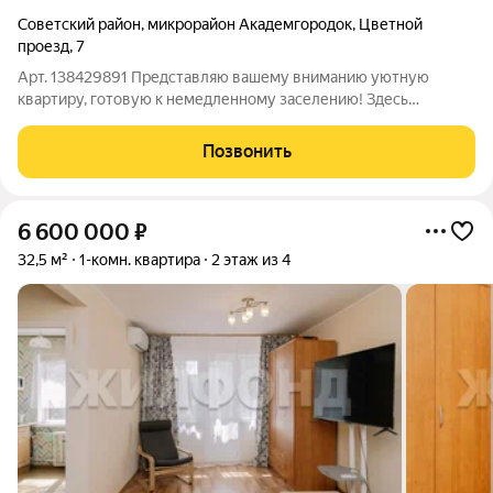
Советский район
,
микрорайон Академгородок
,
Цветной
проезд
,
7
Арт. 138429891 Представляю вашему вниманию уютную
квартиру, готовую к немедленному заселению! Здесь
выполнен качественный косметический ремонт, который
создаёт свежую и современную атмосферу:Стены:
Позвонить
Обновлены стильными обоями в светлых, нейтральных
6 600 000
₽
32,5 м²
1-комн. квартира
2 этаж из 4