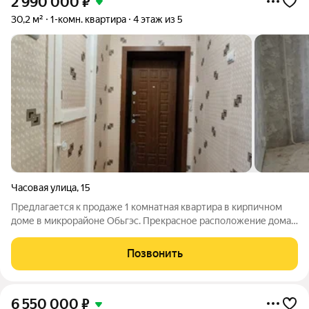
2 990 000
₽
30,2 м²
1-комн. квартира
4 этаж из 5
Часовая улица
,
15
Предлагается к продаже 1 комнатная квартира в кирпичном
доме в микрорайоне Обьгэс. Прекрасное расположение дома:
в двух минутах ходьбы находится школа №179, детский сад
№364, ТД Гранд, супермаркет Магнит, Пятереочка, аптеки и
Позвонить
другие объкты
6 550 000
₽