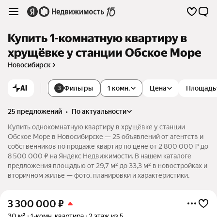
Купить 1-комнатную квартиру в
хрущёвке у станции Обское Море
Новосибирск
AI
Фильтры
1 комн.
Цена
Площадь
3
25 предложений
•
по актуальности
Купить однокомнатную квартиру в хрущёвке у станции
Обское Море в Новосибирске — 25 объявлений от агентств и
собственников по продаже квартир по цене от 2 800 000 ₽ до
8 500 000 ₽ на Яндекс Недвижимости. В нашем каталоге
предложения площадью от 29,7 м² до 33,3 м² в новостройках и
вторичном жилье — фото, планировки и характеристики.
3 300 000
₽
30 м²
1-комн. квартира
2 этаж из 5