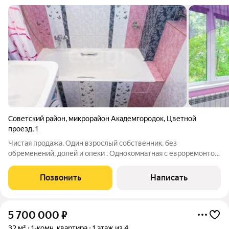
Советский район
,
микрорайон Академгородок
,
Цветной
проезд
,
1
Чистая продажа. Один взрослый собственник, без
обременений, долей и опеки . Однокомнатная с евроремонтом
в сердце Академгородка на Цветном проезде 1. Пешком 2-8
минут до НГУ, институты, остановка "Дом ученых", сам Дом
Позвонить
Написать
ученых, Clever, ТЦ
5 700 000
₽
32 м²
1-комн. квартира
1 этаж из 4