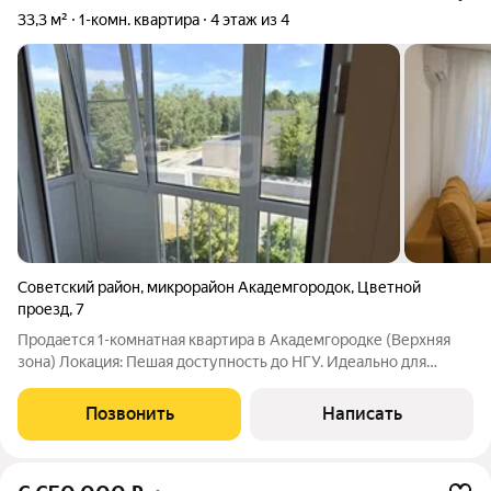
33,3 м²
1-комн. квартира
4 этаж из 4
Советский район
,
микрорайон Академгородок
,
Цветной
проезд
,
7
Продается 1-комнатная квартира в Академгородке (Верхняя
зона) Локация: Пешая доступность до НГУ. Идеально для
аспирантов, преподавателей или тех, кто ценит
академическую атмосферу. Состояние: Квартира после
Позвонить
Написать
ПОЛНОГО капитального ремонта с заменой всех