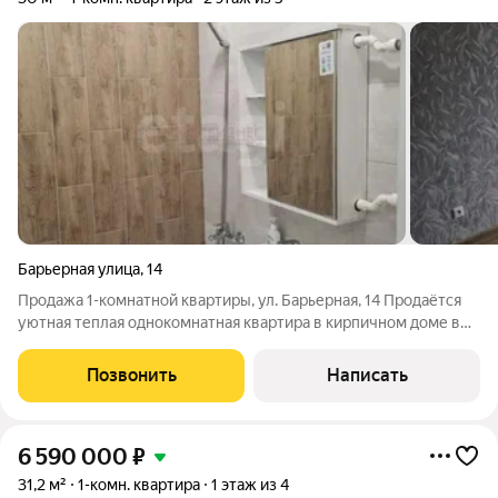
Барьерная улица
,
14
Продажа 1-комнатной квартиры, ул. Барьерная, 14 Продаётся
уютная теплая однокомнатная квартира в кирпичном доме в
микрорайоне ОбьГЭС. Отличный вариант для комфортного
старта или надежного вложения. Расположение удобное:
Позвонить
Написать
рядом школы, сады, магазины,
6 590 000
₽
31,2 м²
1-комн. квартира
1 этаж из 4