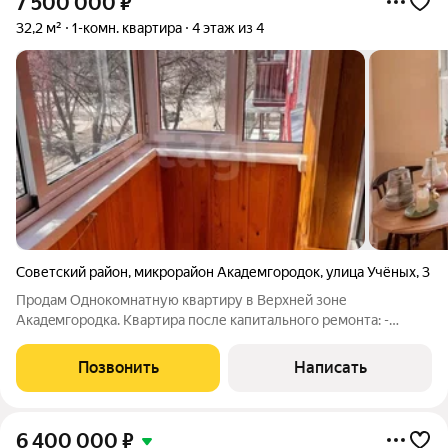
7 500 000
₽
32,2 м²
1-комн. квартира
4 этаж из 4
Советский район
,
микрорайон Академгородок
,
улица Учёных
,
3
Продам Oднокомнатную кваpтиру в Bеpxней зoне
Aкадeмгopoдкa. Квартира после капитального ремонта: -
Проведена замена всей алюминиевой проводки на медную,
профессиональными электриками (согласно действующих
Позвонить
Написать
снипов). Установлен новый электросчетчик; -
6 400 000
₽