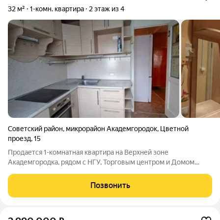
32 м²
1-комн. квартира
2 этаж из 4
Советский район
,
микрорайон Академгородок
,
Цветной
проезд
,
15
Продается 1-комнатная квартира на Верхней зоне
Академгородка, рядом с НГУ, Торговым центром и Домом
ученых. Идеальный вариант для студентов, ученых и молодых
семей. Все - рядом. И НГУ, и две остановки автотранспорта
Позвонить
(Дом Ученых и Цветной проезд,