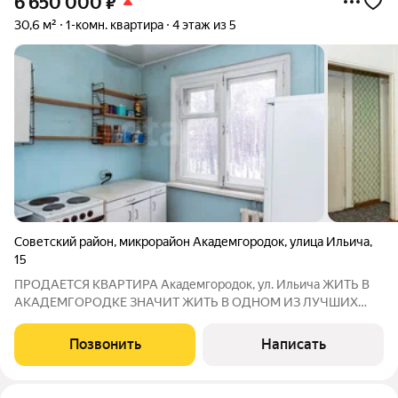
6 650 000
₽
30,6 м²
1-комн. квартира
4 этаж из 5
Советский район
,
микрорайон Академгородок
,
улица Ильича
,
15
ПРОДАЕТСЯ КВАРТИРА Академгородок, ул. Ильича ЖИТЬ В
АКАДЕМГОРОДКЕ ЗНАЧИТ ЖИТЬ В ОДНОМ ИЗ ЛУЧШИХ
РАЙОНОВ НОВОСИБИРСКА! ПОЧЕМУ ИМЕННО ЭТА
КВАРТИРА? ВЕРХНЯЯ ЗОНА АКАДЕМГОРОДКА самая
Позвонить
Написать
престижная часть района. ДОМ ВНУТРИ КВАРТАЛА никакого
шума