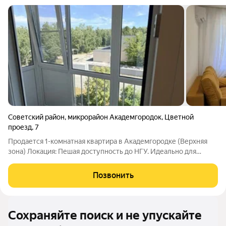
Советский район
,
микрорайон Академгородок
,
Цветной
проезд
,
7
Продается 1-комнатная квартира в Академгородке (Верхняя
зона) Локация: Пешая доступность до НГУ. Идеально для
аспирантов, преподавателей или тех, кто ценит
академическую атмосферу. Состояние: Квартира после
Позвонить
ПОЛНОГО капитального ремонта с заменой всех
Сохраняйте поиск и не упускайте