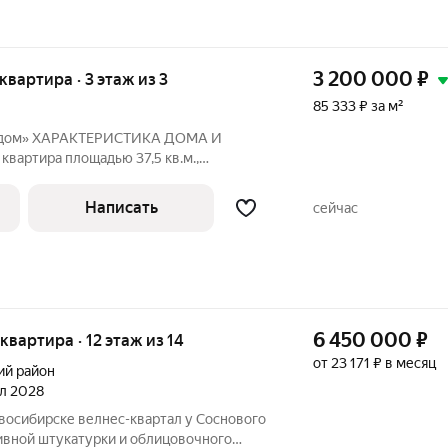
3 200 000
₽
 квартира · 3 этаж из 3
85 333 ₽ за м²
 дом» ХАРАКТЕРИСТИКА ДОМА И
 что обеспечивает много света и
ые
Написать
сейчас
я тепло- и
6 450 000
₽
 квартира · 12 этаж из 14
от 23 171 ₽ в месяц
ий район
ал 2028
тивной штукатурки и облицовочного