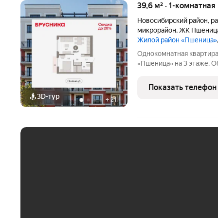
39,6 м² · 1-комнатная
Новосибирский район
,
ра
микрорайон
,
ЖК Пшениц
Жилой район «Пшеница»
Однокомнатная квартира
«Пшеница» на 3 этаже. Об
кв.м., площадь просторно
выходят на одну сторону.
Показать телефон
совмещенный санузел.
3D-тур
+
21
ЕЖЕМЕСЯЧНЫЙ ПЛАТЁ
До 30 тыс. ₽
До 50 тыс. ₽
До 70 тыс. ₽