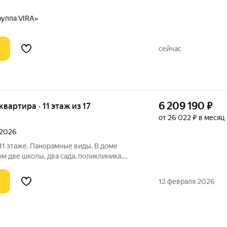
-стилобатом, в котором расположится
е лобби с консьержем и мягкой зоной
руппа VIRA»
сейчас
6 209 190
₽
 квартира · 11 этаж из 17
от 26 022 ₽ в месяц
 2026
 11 этаже. Панорамные виды. В доме
ом две школы, два сада, поликлиника.
соседнем квартале. Рассрочка от
ена.
12 февраля 2026