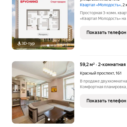
Квартал «Молодость»
, 2
Просторная 3-комн. квар
«Квартал Молодость» на 8
жилая: 21 кв.м., площадь 
Высота потолков 2.7 м. 
Показать телефон
спальнями в
3D-тур
+
11
59,2 м² · 2-комнатная
Красный проспект
,
161
В продаже двухкомнатная
Комфортная планировка 
просторная кухня-гостин
оснащена косметическим
Показать телефон
владельцам сразу засели
+
5