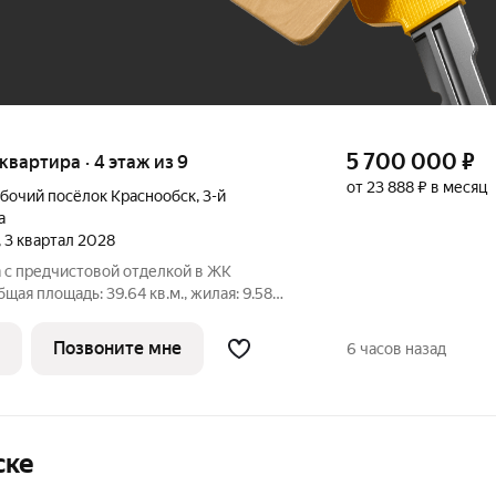
5 700 000
₽
 квартира · 4 этаж из 9
от 23 888 ₽ в месяц
бочий посёлок Краснообск
,
3-й
а
, 3 квартал 2028
 с предчистовой отделкой в ЖК
щая площадь: 39.64 кв.м., жилая: 9.58
й кухни-гостиной: 18.7 кв.м. Все окна
 В квартире один балкон, один
Позвоните мне
6 часов назад
ске