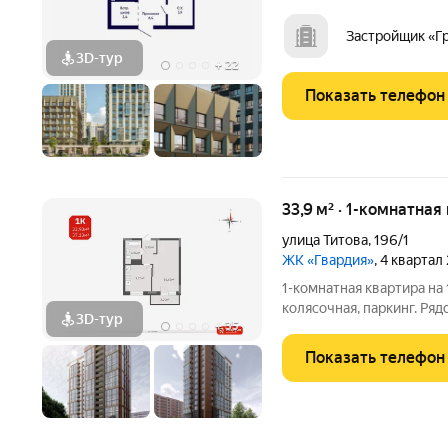
с единым пространством
просторное дизайнерско
Застройщик «Г
ожидания.
3D-тур
+
22
Показать телефон
33,9 м² · 1-комнатная
улица Титова
,
196/1
ЖК «Гвардия»
, 4 квартал
1-комнатная квартира на
колясочная, паркинг. Ряд
3D-тур
+
35
Спорткомплекс «Заря» в 
застройщика. Выгодная ц
Показать телефон