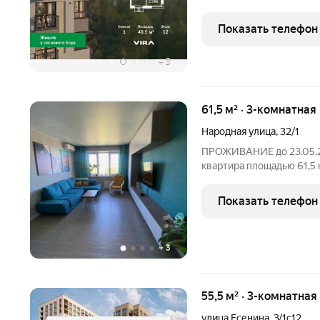
кирпича с 12-метровой а
природой. Панорамное о
Показать телефон
создают новый стандарт
+
3
61,5 м² · 3-комнатная
Народная улица
,
32/1
ПРОЖИВАНИЕ до 23.05.20
квартира площадью 61,5 
планировкой: три изоли
санузел отличный вариант для семьи с детьми. В квартире
Показать телефон
выполнен
+
3
55,5 м² · 3-комнатная
улица Есенина
,
3/1с12