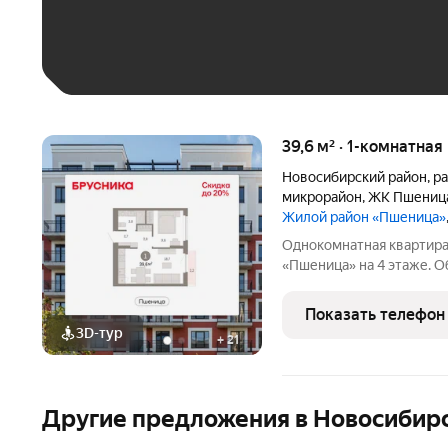
Больше 100 тыс. ₽
39,6 м² · 1-комнатная
Новосибирский район
,
ра
микрорайон
,
ЖК Пшениц
Жилой район «Пшеница»
Однокомнатная квартира
«Пшеница» на 4 этаже. Об
кв.м., площадь просторно
выходят на одну сторону.
Показать телефон
совмещенный санузел.
3D-тур
+
21
Другие предложения в Новосибир