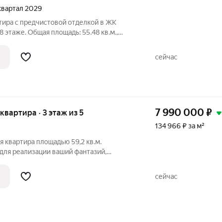
 квартал 2029
тира с предчистовой отделкой в ЖК
 этаже. Общая площадь: 55.48 кв.м.,
просторной кухни-гостиной: 14.51 кв.м.
Квартира с кухней-гостиной и двумя
сейчас
7 990 000
₽
 квартира · 3 этаж из 5
134 966 ₽ за м²
 квартира площадью 59,2 кв.м.
для реализации ваший фантазий,
ая, совмещенный сан.узел. Квартира
 ремонтом, что позволяет новым
сейчас
ться или