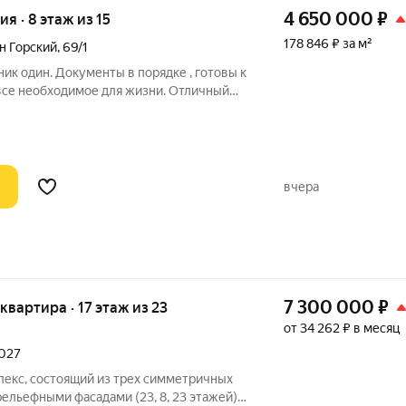
4 650 000
₽
ия · 8 этаж из 15
178 846 ₽ за м²
н Горский
,
69/1
ик один. Документы в порядке , готовы к
 все необходимое для жизни. Отличный
та или молодой семьи , а так же под
айон с развитой инфраструктурой. От
вчера
7 300 000
₽
 квартира · 17 этаж из 23
от 34 262 ₽ в месяц
2027
лекс, состоящий из трех симметричных
льефными фасадами (23, 8, 23 этажей),