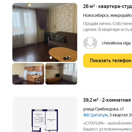
26 м² · квартира-студ
Новосибирск
,
микрорайо
Продам лично. Собственн
сделке. В квартире есть
вариант для жизни студен
аренду. Очень хороший р
chevalkova olga
метро 15
+
2
Показать телефон
39,2 м² · 2-комнатная
улица Грибоедова
,
с1
ЖК Цитатум
, 3 квартал 
«CITATUM» - жилой комп
башен с усложненными ре