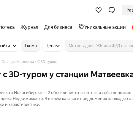
Ра
потека
Журнал
Для бизнеса
Уникальные акции
ройки
1 комн.
Цена
Станция Матвеевка
C 3D-туром
 c 3D-туром у станции Матвеевка
евка в Новосибирске — 2 объявления от агентств и собственников 
 Яндекс Недвижимости. В нашем каталоге предложения площадью от 
ки и характеристики.