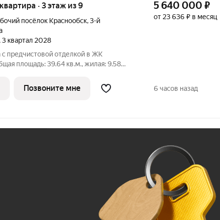
5 640 000
₽
 квартира · 3 этаж из 9
от 23 636 ₽ в месяц
бочий посёлок Краснообск
,
3-й
а
, 3 квартал 2028
 с предчистовой отделкой в ЖК
щая площадь: 39.64 кв.м., жилая: 9.58
й кухни-гостиной: 18.7 кв.м. Все окна
 В квартире один балкон, один
Позвоните мне
6 часов назад
Ж
До 100 тыс. ₽