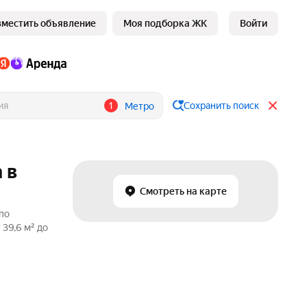
зместить объявление
Моя подборка ЖК
Войти
1
Сохранить поиск
Метро
 в
Смотреть на карте
по
39,6 м² до