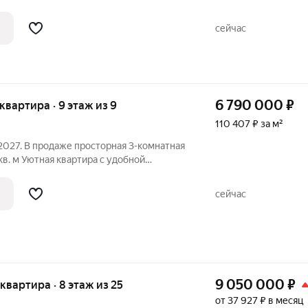
ркой объединяют архитектуру с
стекление и богатая инфраструктура
сейчас
6 790 000
₽
 квартира · 9 этаж из 9
110 407 ₽ за м²
27. В продаже просторная 3-комнатная
кв. м Уютная квартира с удобной
рованные комнаты, балкон и раздельный
сейчас
9 050 000
₽
 квартира · 8 этаж из 25
от 37 927 ₽ в месяц