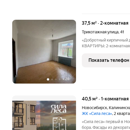
37,5 м² · 2-комнатная
Трикотажная улица
,
41
«Добротный кирпичный
КВАРТИРЫ: 2-комнатная квартира площадью 37,5 кв.м.,
расположена на 3 этаже,
отсутствие шума с улицы Дом - 1950 г постройки: толст
Показать телефон
кирпичные стены (хороша
+
26
40,5 м² · 1-комнатная
Новосибирск
,
Калининск
ЖК «Сила леса»
, 2 кварт
«Сила леса» первый в Новосибирске велнес-квартал у Соснового
бора. Фасады из декора