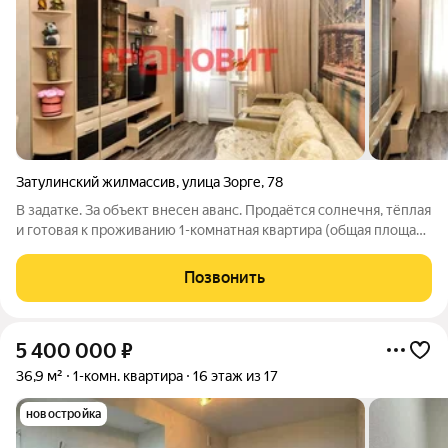
Затулинский жилмассив
,
улица Зорге
,
78
В задатке. За объект внесен аванс. Продаётся солнечня, тёплая
и готовая к проживанию 1-комнатная квартира (общая площадь
31.5 м, кухня 16.4м). ПАРКОВКА В ПОДАРОК!! Шлагбаум.
Хорошая управляющая компания. Отсечка. Современная
Позвонить
отделка: санузел кафель,
5 400 000
₽
36,9 м²
1-комн. квартира
16 этаж из 17
новостройка