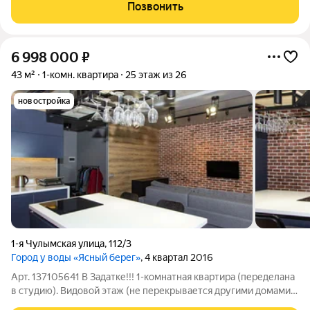
для молодых семей, которые ценят свое время и комфорт. На
Позвонить
территории комплекса уже
6 998 000
₽
43 м²
1-комн. квартира
25 этаж из 26
новостройка
1-я Чулымская улица
,
112/3
Город у воды «Ясный берег»
, 4 квартал 2016
Арт. 137105641 В Задатке!!! 1-комнатная квартира (переделана
в студию). Видовой этаж (не перекрывается другими домами)
Ремонт в стиле Лофт, дорогостоящий кухонный гарнитур с