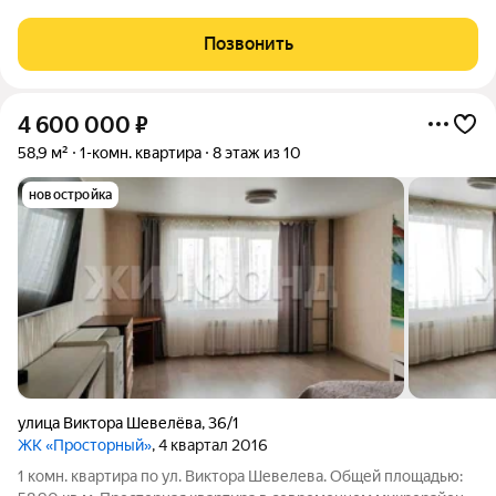
закладывать еще миллион и год времени на ремонт? Эта
квартира ваша идеальная находка. О КВАРТИРЕ: Состояние: 10
Позвонить
из 10. Сделан
4 600 000
₽
58,9 м²
1-комн. квартира
8 этаж из 10
новостройка
улица Виктора Шевелёва
,
36/1
ЖК «Просторный»
, 4 квартал 2016
1 комн. квартира по ул. Виктора Шевелева. Общей площадью: