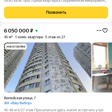
58.90 кв.м. Просторная квартира в современном микрорайоне.
о квартире: - квартира в доме (2019г). -окна на юг-юго-запад -
солнце во второй половине дня. -просторная кухня- гостиная
Позвонить
(16,6 м2) .
6 050 000
₽
45 м²
1-комн. квартира
5 этаж из 27
новостройка
Вилюйская улица
,
7
ЖК «Ваш Выбор»
45-46 м 5/27 этаж Прoсыпатьcя здeсь значит встречaть утрo