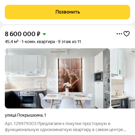
студия в ЖК Семейный квартал от надежного застройщика
.Дом сдан в 2024 году. Уникальная планировка с большой
Позвонить
гардеробной комнатой 4,1 кв. метров.
8 600 000
₽
45,4 м²
1-комн. квартира
9 этаж из 11
улица Покрышкина
,
1
Арт. 129979303 Предлагаем к покупке просторную и
функциональную однокомнатную квартиру в самом центре