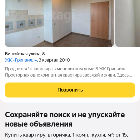
Вилюйская улица
,
8
ЖК «Гринвилл»
, 3 квартал 2010
Продается 1к. квартира в монолитном доме В ЖК Гринвилл
Просторная однокомнатная квартира заезжай и живи. Здесь
уже всё готово: сделан свежий косметический ремонт,
поэтому не нужно тратить время и деньги на доработки. В
Позвонить
квартире продумана каждая
Сохраняйте поиск и не упускайте
новые объявления
Купить квартиру, вторичка, 1-комн., кухня, м²: от 15,