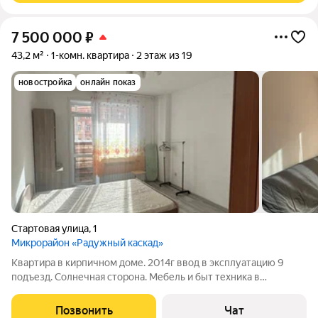
7 500 000
₽
43,2 м²
1-комн. квартира
2 этаж из 19
новостройка
онлайн показ
Стартовая улица
,
1
Микрорайон «Радужный каскад»
Квартира в кирпичном доме. 2014г ввод в эксплуатацию 9
подъезд. Солнечная сторона. Мебель и быт техника в
отличном состоянии в подарок. Везде плитка, а в спальне
ламинат. Стены покрашены - абсолютно ровные. Ни кто не
Позвонить
Чат