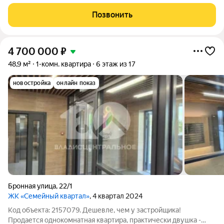
Забудьте о пыльных стройках, согласованиях и месяцах поиска
мастеров. Эта квартира на 10-м этаже полностью готова к
Позвонить
вашей жизни. Панорамное
4 700 000
₽
48,9 м²
1-комн. квартира
6 этаж из 17
новостройка
онлайн показ
Бронная улица
,
22/1
ЖК «Семейный квартал»
, 4 квартал 2024
Код объекта: 2157079. Дешевле, чем у застройщика!
Продается однокомнатная квартира, практически двушка -