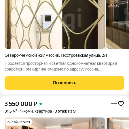
Северо-Чемской жилмассив
,
Гэсстроевская улица
,
2/1
Продается просторная и светлая однокомнатная квартира в
современном кирпичном доме по адресу: Россия,
Новосибирск, Кировский район, Северо-Чемской жилмассив,
Гэсстроевская улица, 2/1. Общая площадь квартиры составляет
Позвонить
81.8 кв. м, что позволяет с
3 550 000
₽
31,5 м²
1-комн. квартира
3 этаж из 9
онлайн показ