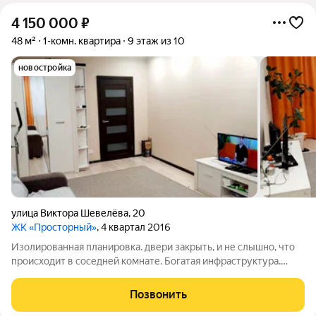
4 150 000
₽
48 м²
1-комн. квартира
9 этаж из 10
новостройка
улица Виктора Шевелёва
,
20
ЖК «Просторный»
, 4 квартал 2016
Изолированная планировка. двери закрыть, и не слышно, что
происходит в соседней комнате. Богатая инфраструктура.
Парковки есть всегда, дет сады, школы, до остановки
транспорта не более 5 мин пешком, можно уехать как по
Позвонить
левому берегу, так и в центр