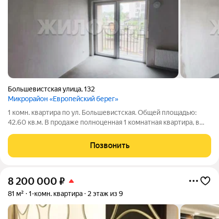
Большевистская улица
,
132
Микрорайон «Европейский берег»
1 комн. квартира по ул. Большевистская. Общей площадью:
42.60 кв.м. В продаже полноценная 1 комнатная квартира, в
новом доме ЖК Европейский Берег. Отличная функциональная
планировка, отдельно предусмотрено пространство для
Позвонить
хранения вещей
8 200 000
₽
81 м²
1-комн. квартира
2 этаж из 9