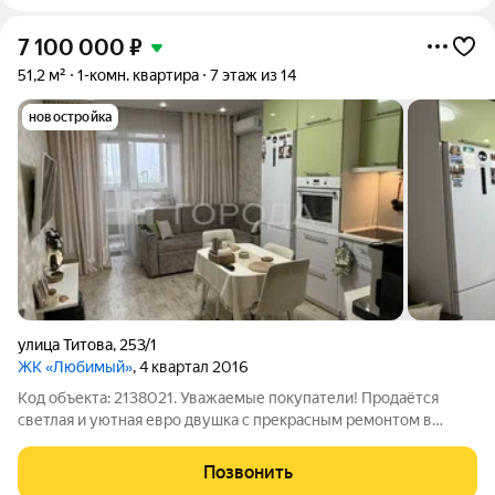
7 100 000
₽
51,2 м²
1-комн. квартира
7 этаж из 14
новостройка
улица Титова
,
253/1
ЖК «Любимый»
, 4 квартал 2016
Код объекта: 2138021. Уважаемые покупатели! Продаётся
светлая и уютная евро двушка с прекрасным ремонтом в
кирпичном доме. КВАРТИРА; - Тёплые стены, отличная
шумоизоляция. - Окна выходят на две стороны, благодаря
Позвонить
чему в квартире всегда светло. -