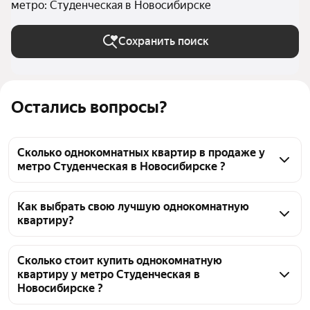
метро: Студенческая в Новосибирске
Сохранить поиск
Остались вопросы?
Сколько однокомнатных квартир в продаже у
метро Студенческая в Новосибирске ?
На Яндекс Недвижимости в продаже у метро 
Студенческая в Новосибирске 112 однокомнатных 
Как выбрать свою лучшую однокомнатную
квартиру?
квартир, из них 3 объявления от собственников, 
109 объявлений от агентств
Чтобы купить 1-комнатную квартиру с 
европланировкой (с кухней-гостиной) у метро 
Сколько стоит купить однокомнатную
квартиру у метро Студенческая в
Студенческая, воспользуйтесь тепловой картой для 
Новосибирске ?
оценки инфраструктуры и транспортной 