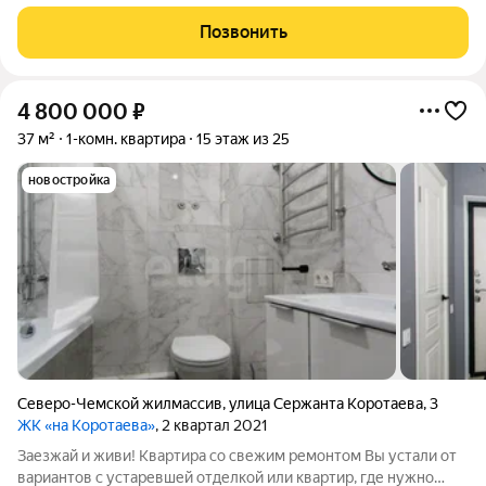
левого берега г. Новосибирска. Максимально удобная и
комфортная планировка. Рациональное и эргономичное
Позвонить
расположение всех элементов пространства,
4 800 000
₽
37 м²
1-комн. квартира
15 этаж из 25
новостройка
Северо-Чемской жилмассив
,
улица Сержанта Коротаева
,
3
ЖК «на Коротаева»
, 2 квартал 2021
Заезжай и живи! Квартира со свежим ремонтом Вы устали от
вариантов с устаревшей отделкой или квартир, где нужно