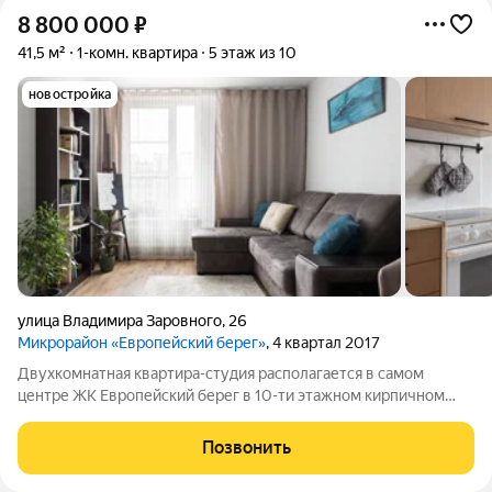
8 800 000
₽
41,5 м²
1-комн. квартира
5 этаж из 10
новостройка
улица Владимира Заровного
,
26
Микрорайон «Европейский берег»
, 4 квартал 2017
Двухкомнатная квартира-студия располагается в самом
центре ЖК Европейский берег в 10-ти этажном кирпичном
доме комфорт-класса с самым большим количеством
общедоступных парковочных мест ОБРЕМЕНЕНИЙ НЕТ. Один
Позвонить
взрослый собственник, мат. капитал не