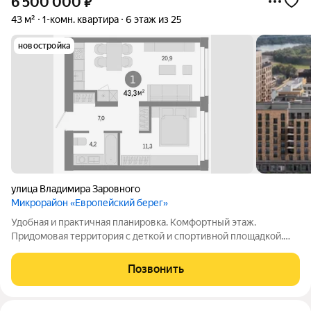
6 500 000
₽
43 м²
1-комн. квартира
6 этаж из 25
новостройка
улица Владимира Заровного
Микрорайон «Европейский берег»
Удобная и практичная планировка. Комфортный этаж.
Придомовая территория с деткой и спортивной площадкой.
Рядом расположены школа, садик и магазины (всё в пешей
доступности). Подходит под все виды расчётов. Нет
Позвонить
обременения и опеки. Чистая продажа.