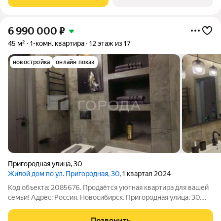
прописан. Куплена за наличные.
6 990 000
₽
45 м²
1-комн. квартира
12 этаж из 17
новостройка
онлайн показ
Пригородная улица
,
30
Жилой дом по ул. Пригородная, 30
, 1 квартал 2024
Код объекта: 2085676. Продаётся уютная квартира для вашей
семьи! Адрес: Россия, Новосибирск, Пригородная улица, 30.
Основные характеристики: Год постройки: 2024. Материал
постройки: кирпично-монолитный. Материал перекрытий: ж/б
Позвонить