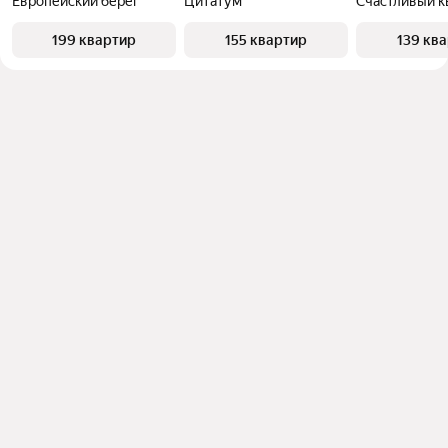
Европейский берег
Цитатум
Счастливый к
199 квартир
155 квартир
139 кв