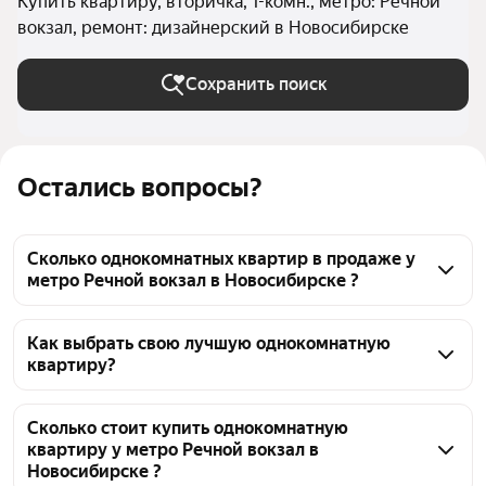
Купить квартиру, вторичка, 1-комн., метро: Речной
вокзал, ремонт: дизайнерский в Новосибирске
Сохранить поиск
Остались вопросы?
Сколько однокомнатных квартир в продаже у
метро Речной вокзал в Новосибирске ?
На Яндекс Недвижимости в продаже у метро 
Речной вокзал в Новосибирске 37 однокомнатных 
Как выбрать свою лучшую однокомнатную
квартиру?
квартир, из них 1 объявление от собственников, 36 
объявлений от агентств
Чтобы купить 1-комнатную квартиру с 
дизайнерским ремонтом во вторичке у метро 
Сколько стоит купить однокомнатную
квартиру у метро Речной вокзал в
Речной вокзал, воспользуйтесь тепловой картой 
Новосибирске ?
для оценки инфраструктуры и транспортной 