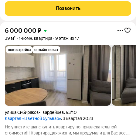
и Ванцетти, 21 светлая, аккуратная и готовая к проживанию:
заходите с вещами и живите. Высота потолков 3 м добавляет
Позвонить
воздуха и
6 000 000
₽
39 м²
1-комн. квартира
9 этаж из 17
новостройка
онлайн показ
улица Сибиряков-Гвардейцев
,
53/10
Квартал «Цветной бульвар»
, 3 квартал 2023
Не упистите шанс купить квартиру по привлекательной
стоимости!!! Квартира для жизни, мы продумали для Вас все,