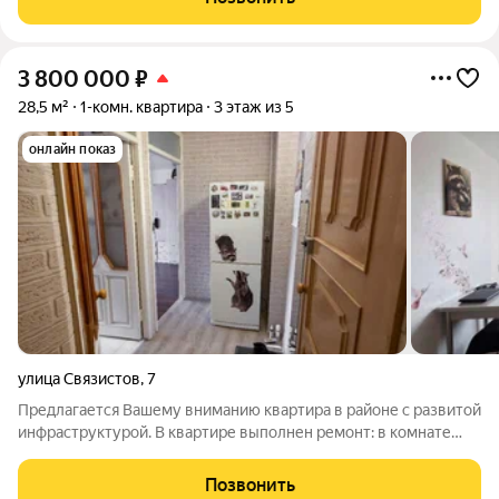
прямую транспортную
3 800 000
₽
28,5 м²
1-комн. квартира
3 этаж из 5
онлайн показ
улица Связистов
,
7
Предлагается Вашему вниманию квартира в районе с развитой
инфраструктурой. В квартире выполнен ремонт: в комнате
натяжной потолок, ламинат, в ванной кафельное покрытие.
Поменяна электропроводка и сантехника. Один взрослый
Позвонить