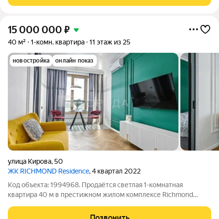
собственник, подходит под
15 000 000
₽
40 м²
1-комн. квартира
11 этаж из 25
новостройка
онлайн показ
улица Кирова
,
50
ЖК RICHMOND Residence
, 4 квартал 2022
Код объекта: 1994968. Продаётся светлая 1-комнатная
квартира 40 м в престижном жилом комплексе Richmond
Residence (Ричмонд Резиденс) на улице Кирова, 50 в сердце
делового и культурного центра Новосибирска. Этаж: 11 из 25
Позвонить