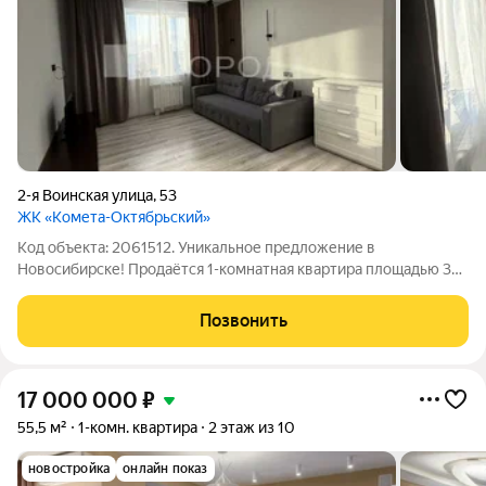
2-я Воинская улица
,
53
ЖК «Комета-Октябрьский»
Код объекта: 2061512. Уникальное предложение в
Новосибирске! Продаётся 1-комнатная квартира площадью 39
кв. м на 15 этаже 23-этажного кирпично-монолитного дома,
построенного в 2025 году по адресу: 2-я Воинская улица, 53.
Позвонить
Дизайнерский ремонт, высокие
17 000 000
₽
55,5 м²
1-комн. квартира
2 этаж из 10
новостройка
онлайн показ