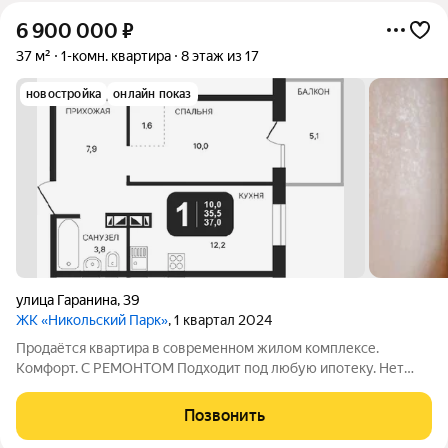
6 900 000
₽
37 м²
1-комн. квартира
8 этаж из 17
новостройка
онлайн показ
улица Гаранина
,
39
ЖК «Никольский Парк»
, 1 квартал 2024
Продаётся квартира в современном жилом комплексе.
Комфорт. С РЕМОНТОМ Подходит под любую ипотеку. Нет
обременения, мат капитал не использовался. Рядом с домом в
пешей доступности расположены школы, садики, магазины,
Позвонить
аптеки, спортивные секции. Звоните!