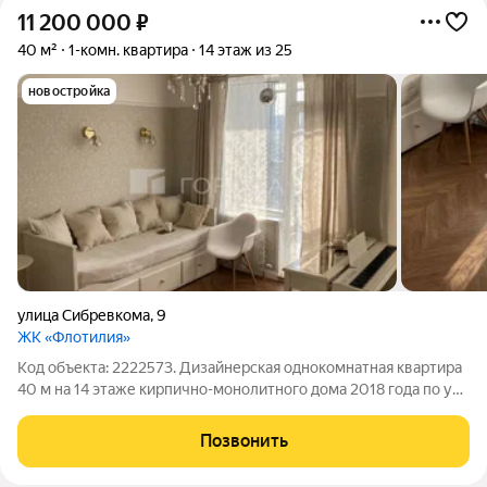
11 200 000
₽
40 м²
1-комн. квартира
14 этаж из 25
новостройка
улица Сибревкома
,
9
ЖК «Флотилия»
Код объекта: 2222573. Дизайнерская однокомнатная квартира
40 м на 14 этаже кирпично-монолитного дома 2018 года по ул.
Сибревкома, 9 свет и комфорт в продуманной планировке.
Высота этажа даёт приятный городской вид и больше
Позвонить
естественного света, окна