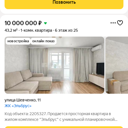
этаже (13 из 16) нового дома. Благодаря этому здесь нет шума
Позвонить
с улицы и комаров. Вид: Из
10 000 000
₽
43,2 м²
1-комн. квартира
6 этаж из 25
новостройка
онлайн показ
улица Шевченко
,
11
ЖК «Эльбрус»
Код объекта: 2205327. Продается просторная квартира в
жилом комплексе "Эльбрус" с уникальной планировочной
возможностью: за счет большой лоджии вы можете