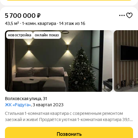
5 700 000
₽
43,5 м²
1-комн. квартира
14 этаж из 16
новостройка
онлайн показ
Волховская улица
,
31
ЖК «Радуга»
, 3 квартал 2023
Стильная 1-комнатная квартира с современным ремонтом
заезжай и живи! Продаётся уютная 1-комнатная квартира 39,1
м на 14 этаже по адресу ул. Волховская, 31. Квартира
полностью готова к проживанию и не требует никаких
Позвонить