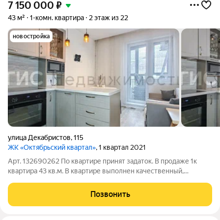
7 150 000
₽
43 м²
1-комн. квартира
2 этаж из 22
новостройка
улица Декабристов
,
115
ЖК «Октябрьский квартал»
, 1 квартал 2021
Арт. 132690262 По квартире принят задаток. В продаже 1к
квартира 43 кв.м. В квартире выполнен качественный,
современный ремонт. Планировка уникальна тем, что имеет
кухню-гостиную, а так же большую спальню, коридор 7 кв.м.,
Позвонить
просторный санузел и