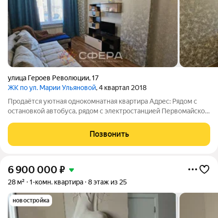
улица Героев Революции
,
17
ЖК по ул. Марии Ульяновой
, 4 квартал 2018
Продаётся уютная однокомнатная квартира Адрес: Рядом с
остановкой автобуса, рядом с электростанцией Первомайской
-Квартира расположена на верхнем этаже 16-этажного дома
никаких шумных соседей сверху! -Шикарный панорамный вид
Позвонить
из окон. Просторная
6 900 000
₽
28 м²
1-комн. квартира
8 этаж из 25
новостройка