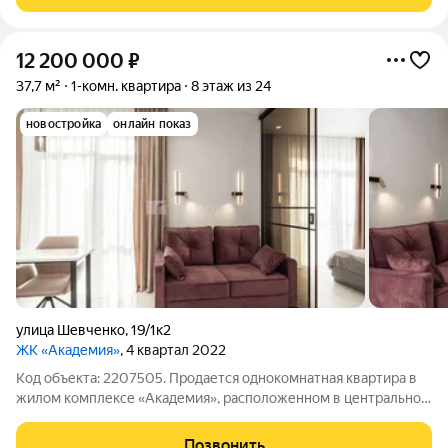
вложений. Современный
12 200 000
₽
37,7 м²
1-комн. квартира
8 этаж из 24
новостройка
онлайн показ
улица Шевченко
,
19/1к2
ЖК «Академия»
, 4 квартал 2022
Код объекта: 2207505. Продается однокомнатная квартира в
жилом комплексе «Академия», расположенном в центральной
части Новосибирска. Объект находится в непосредственной
близости от станции метро «Октябрьская», что обеспечивает
Позвонить