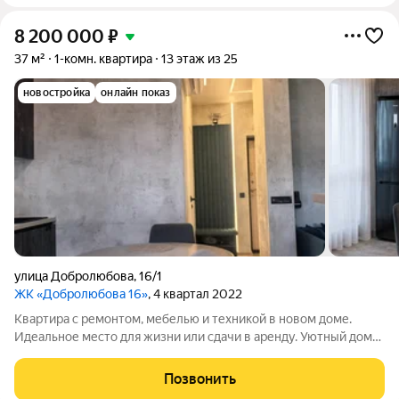
8 200 000
₽
37 м²
1-комн. квартира
13 этаж из 25
новостройка
онлайн показ
улица Добролюбова
,
16/1
ЖК «Добролюбова 16»
, 4 квартал 2022
Квартира с ремонтом, мебелью и техникой в новом доме.
Идеальное место для жизни или сдачи в аренду. Уютный дом
для того, кому нравится комфорт и современный ритм жизни.
Квартира оснащена всем необходимым. Нужно просто занести
Позвонить
свои вещи - остальное