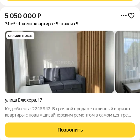
5 050 000
₽
31 м²
1-комн. квартира
5 этаж из 5
онлайн показ
улица Блюхера
,
17
Код объекта: 2246642. В срочной продаже отличный вариант
квартиры с новым дизайнерским ремонтом в самом центре
Ленинского района, на площади Маркса, станция метро пл.
Маркса в двух минутах хотьбы, в квартире практически никто
Позвонить
не жил, все сохранилось