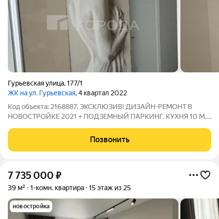
Гурьевская улица
,
177/1
ЖК на ул. Гурьевская
, 4 квартал 2022
Код объекта: 2168887. ЭКСКЛЮЗИВ! ДИЗАЙН-РЕМОНТ В
НОВОСТРОЙКЕ 2021 + ПОДЗЕМНЫЙ ПАРКИНГ. КУХНЯ 10 М,
БАЛКОН И ЛОДЖИЯ ГУРЬЕВСКАЯ, 177/1 Это не просто
однокомнатная квартира. Это готовый дизайнерский проект,
Позвонить
продуманный до мелочей и выполненный
7 735 000
₽
39 м²
1-комн. квартира
15 этаж из 25
новостройка