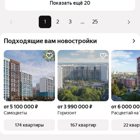
Показать ещё 20
верхней части страницы есть самые частые 
комбинации фильтров, например «» или «»
Помимо удобной сортировки по цене продажи вы 
1
2
3
...
25
можете отсортировать результаты по стоимости 
квадратного метра или площади
Подходящие вам новостройки
от 5 100 000 ₽
от 3 990 000 ₽
от 6 000 00
Самоцветы
Горизонт
174 квартиры
167 квартир
22 ква