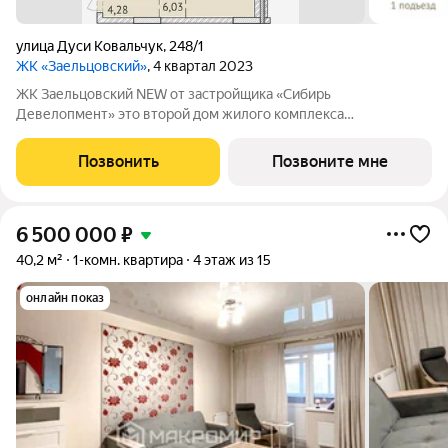
улица Дуси Ковальчук
,
248/1
ЖК «Заельцовский»
, 4 квартал 2023
ЖК Заельцовский NEW от застройщика «Сибирь
Девелопмент» это второй дом жилого комплекса
«Заельцовский», расположенный на ул. Дуси Ковальчук, 248/1.
Дом сдан! Расположение ЖК Заельцовский NEW расположен в
Позвонить
Позвоните мне
тихом квартале на второй линии улицы Дуси
6 500 000
₽
40,2 м²
1-комн. квартира
4 этаж из 15
онлайн показ