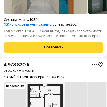
Сухарная улица
,
105/1
ЖК «Бирюзовая жемчужина-2»
, 3 квартал 2024
Код объекта: 1790468. Самая выгодная квартира по стоимости
за 49м2, поспешите приобрести. Исключительная квартира в
Новосибирске, Сухарная улица, 105/1 идеальное решение для
тех, кто ищет комфортное жильё в современном доме. Эта
Позвонить
однокомнатная
4 978 820
₽
от 23 877 ₽ в месяц
40,8 м²
1-комн. квартира
2 этаж из 12
новостройка