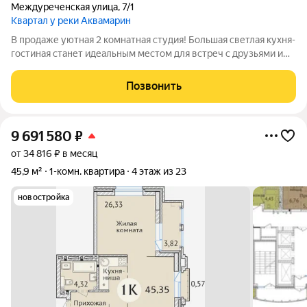
Междуреченская улица
,
7/1
Квартал у реки Аквамарин
В продаже уютная 2 комнатная студия! Большая светлая кухня-
гостиная станет идеальным местом для встреч с друзьями и
семейных ужинов. Предусмотрено зонирование, что
позволяет удобно разделить пространство на спальню,
Позвонить
кухонную и зону отдыха. В подарок
9 691 580
₽
от 34 816 ₽ в месяц
45,9 м²
1-комн. квартира
4 этаж из 23
новостройка