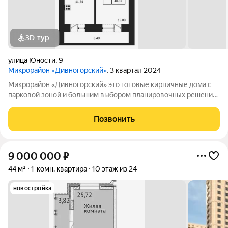
3D-тур
улица Юности
,
9
Микрорайон «Дивногорский»
, 3 квартал 2024
Микрорайон «Дивногорский» это готовые кирпичные дома с
парковой зоной и большим выбором планировочных решений.
Квартиры продаются под ключ или под самоотделку - на ваш
выбор. Во дворе просторные детские и спортивные площадки
Позвонить
с безопасным покрытием.
9 000 000
₽
44 м²
1-комн. квартира
10 этаж из 24
новостройка