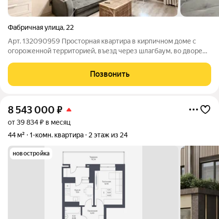
Фабричная улица
,
22
Арт. 132090959 Просторная квартира в кирпичном доме с
огороженной территорией, въезд через шлагбаум, во дворе
детская и спортивная площадка. Хорошая доступность как
правого так и левого берега, до метро Гарина-Михайловского
Позвонить
10 мин пешком Квартира
8 543 000
₽
от 39 834 ₽ в месяц
44 м²
1-комн. квартира
2 этаж из 24
новостройка