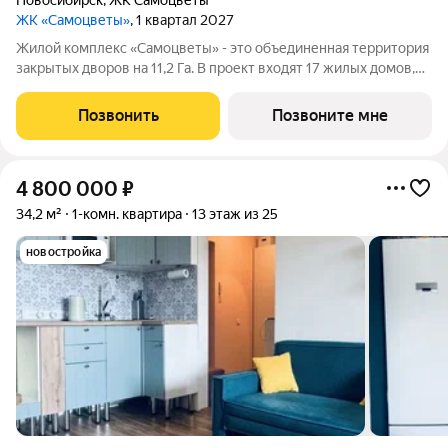
Новосибирск
,
ЖК Самоцветы
ЖК «Самоцветы»
, 1 квартал 2027
Жилой комплекс «Самоцветы» - это объединенная территория
закрытых дворов на 11,2 Га. В проект входят 17 жилых домов,
школа, детский сад, стоянки открытого типа и многоуровневый
гаражный бокс. Жилой комплекс «Самоцветы» это уникальный
Позвонить
Позвоните мне
подход
4 800 000
₽
34,2 м²
1-комн. квартира
13 этаж из 25
новостройка