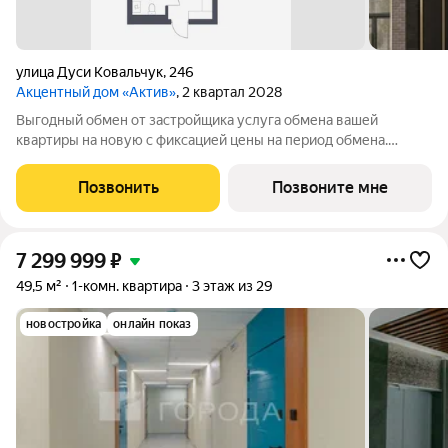
улица Дуси Ковальчук
,
246
Акцентный дом «Актив»
, 2 квартал 2028
Выгодный обмен от застройщика услуга обмена вашей
квартиры на новую с фиксацией цены на период обмена.
Звоните ответим на ваши вопросы и поможем рассчитать
самый выгодный вариант покупки. Продается 1-комн. квартира
Позвонить
Позвоните мне
с предчистовой отделкой. Квартира
7 299 999
₽
49,5 м²
1-комн. квартира
3 этаж из 29
новостройка
онлайн показ