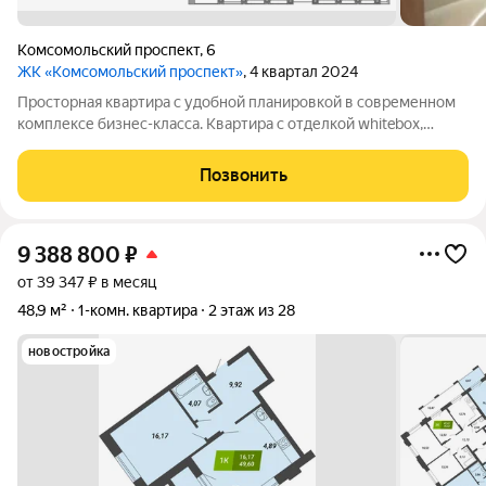
Комсомольский проспект
,
6
ЖК «Комсомольский проспект»
, 4 квартал 2024
Просторная квартира с удобной планировкой в современном
комплексе бизнес-класса. Квартира с отделкой whitebox,
современные, качественные двери с умным дверным замком
(разблокировка замка возможна пин кодом, отпечатком
Позвонить
пальца, ключ картой или лицом),
9 388 800
₽
от 39 347 ₽ в месяц
48,9 м²
1-комн. квартира
2 этаж из 28
новостройка