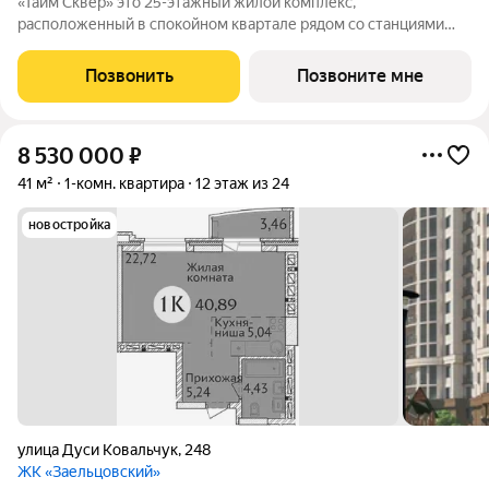
«Тайм Сквер» это 25-этажный жилой комплекс,
расположенный в спокойном квартале рядом со станциями
метро Заельцовская и Гагаринская, сразу за ТРК «Ройял Парк».
Непосредственно рядом с жилым комплексом раскинется
Позвонить
Позвоните мне
новый сквер площадью около двух
8 530 000
₽
41 м²
1-комн. квартира
12 этаж из 24
новостройка
улица Дуси Ковальчук
,
248
ЖК «Заельцовский»