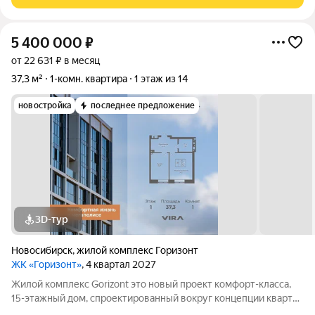
штукатурка ,полы ровные
5 400 000
₽
от 22 631 ₽ в месяц
37,3 м²
1-комн. квартира
1 этаж из 14
новостройка
последнее предложение
3D-тур
Новосибирск
,
жилой комплекс Горизонт
ЖК «Горизонт»
, 4 квартал 2027
Жилой комплекс Gorizont это новый проект комфорт-класса,
15-этажный дом, спроектированный вокруг концепции квартир
«разумного формата», где каждая планировка рассчитывалась