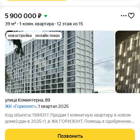
5 900 000
₽
39 м²
1-комн. квартира
12 этаж из 15
новостройка
онлайн показ
улица Коминтерна
,
89
ЖК «Горизонт»
, 1 квартал 2025
Код объекта: 1984317. Продам 1 комнатную квартиру в новом
доме(сдан в 2025 г) ,в ЖК ГОРИЗОНТ. Помощь в одобреннии
ипотеки сос нижений ставкой без официвльного дохода.
СЕМЕЙНАЯ, IT ипотека. Квартира с чистовой отделкой ( стены-
Позвонить