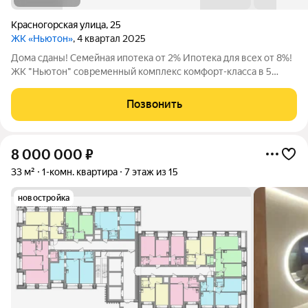
Красногорская улица
,
25
ЖК «Ньютон»
, 4 квартал 2025
Дома сданы! Семейная ипотека от 2% Ипотека для всех от 8%!
ЖК "Ньютон" современный комплекс комфорт-класса в 5
минутах езды от пл. Калинина. В продаже квартиры в двух
монолитно-кирпичных домах от 24 до 71м. КВАРТИРЫ: - окна
Позвонить
на две стороны -
8 000 000
₽
33 м²
1-комн. квартира
7 этаж из 15
новостройка