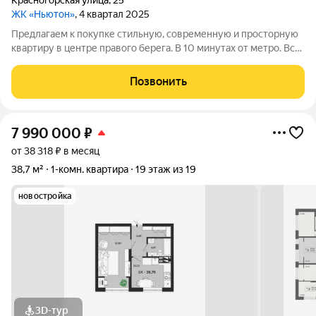
Красногорская улица
,
25
ЖК «Ньютон»
, 4 квартал 2025
Предлагаем к покупке стильную, современную и просторную
квартиру в центре правого берега. В 10 минутах от метро. Всё
готово для комфортной жизни. ЖК Ньютон. Дом комфорт-
класса ! Что вас ждёт в квартире: просторная кухня-гостиная
Позвонить
оборудована
7 990 000
₽
от 38 318 ₽ в месяц
38,7 м²
1-комн. квартира
19 этаж из 19
новостройка
3D-тур