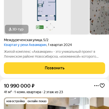
3D-тур
Междуреченская улица
,
5/2
Квартал у реки Аквамарин
, 1 квартал 2024
Жилой комплекс «Аквамарин» - это уникальный проект в
Ленинском районе Новосибирска, «изюминкой» которого
стало его расположение. ЖК Аквамарин строится вдоль
набережной, которую мы планируем благоустроить и сделать
Позвонить
из нее зону для отдыха прогулок и
10 990 000
₽
41 м²
1-комн. квартира
2 этаж из 23
новостройка
онлайн показ