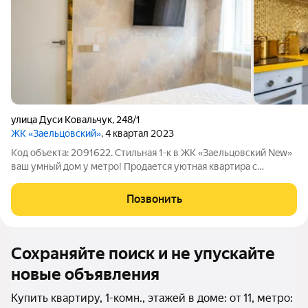
улица Дуси Ковальчук
,
248/1
ЖК «Заельцовский»
, 4 квартал 2023
Код объекта: 2091622. Стильная 1-к в ЖК «Заельцовский New»
ваш умный дом у метро! Продается уютная квартира с
дизайнерским ремонтом в новом доме бизнес-лайт формата
(2023 г.). Это идеальный выбор для тех, кто ценит комфорт,
Позвонить
современные технологии
Сохраняйте поиск и не упускайте
новые объявления
Купить квартиру, 1-комн., этажей в доме: от 11, метро: