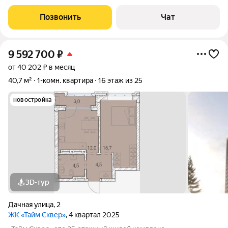
возведён в 2022 году и предлагает высокий уровень жизни в
быстроразвивающемся районе. Квартира расположена на
Позвонить
Чат
десятом этаже 20-этажного здания
9 592 700
₽
от 40 202 ₽ в месяц
40,7 м²
1-комн. квартира
16 этаж из 25
новостройка
3D-тур
Дачная улица
,
2
ЖК «Тайм Сквер»
, 4 квартал 2025