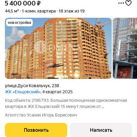
5 400 000
₽
44,5 м²
1-комн. квартира
18 этаж из 19
новостройка
улица Дуси Ковальчук
,
238
ЖК «Ельцовский»
, 4 квартал 2025
Код объекта: 2186793. Большая полноценная однокомнатная
квартира в ЖК Ельцовский! 15 минут пешком от
м.Заельцовская! Пересечение двух магистралей - Дуси
Агентство Усанин Игорь Борисович
Ковальчук и Нарымская. Квартира в строящейся секции 18,19
сдается в след году. Дом
Позвонить
Написать