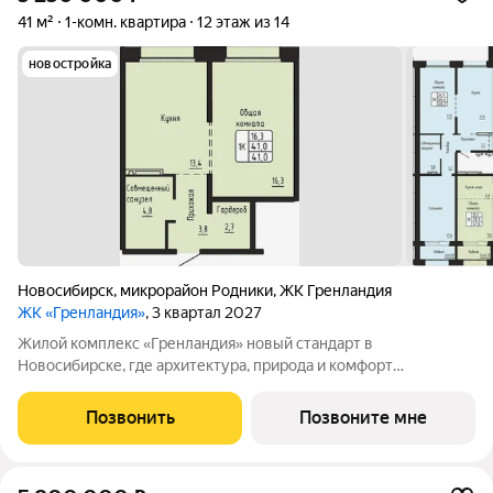
41 м²
1-комн. квартира
12 этаж из 14
новостройка
Новосибирск
,
микрорайон Родники
,
ЖК Гренландия
ЖК «Гренландия»
, 3 квартал 2027
Жилой комплекс «Гренландия» новый стандарт в
Новосибирске, где архитектура, природа и комфорт
сочетаются. Вдохновлённый Гренландией, проект предлагает
скандинавский стиль жизни: простоту, минимализм, гармонию
Позвонить
Позвоните мне
с природой. Что делает «Гренландию»