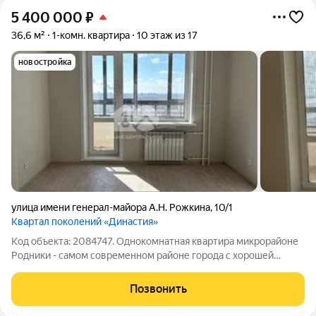
5 400 000
₽
36,6 м²
1-комн. квартира
10 этаж из 17
новостройка
улица имени генерал-майора А.Н. Рожкина
,
10/1
Квартал поколений «Династия»
Код объекта: 2084747. Однокомнатная квартира микрорайоне
Родники - самом современном районе города с хорошей
транспортной развязкой и развитой инфраструктурой. Школы,
детские сады, магазины, гипермаркеты, все рядом. Подходит
Позвонить
под семейную ипотеку. Мы