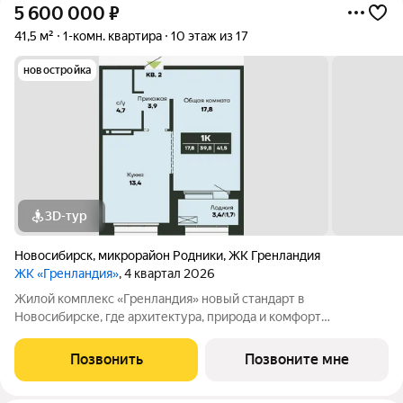
5 600 000
₽
41,5 м²
1-комн. квартира
10 этаж из 17
новостройка
3D-тур
Новосибирск
,
микрорайон Родники
,
ЖК Гренландия
ЖК «Гренландия»
, 4 квартал 2026
Жилой комплекс «Гренландия» новый стандарт в
Новосибирске, где архитектура, природа и комфорт
сочетаются. Вдохновлённый Гренландией, проект предлагает
скандинавский стиль жизни: простоту, минимализм, гармонию
Позвонить
Позвоните мне
с природой. Что делает «Гренландию»