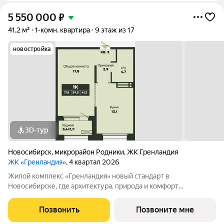
5 550 000
₽
41,2 м²
1-комн. квартира
9 этаж из 17
новостройка
3D-тур
Новосибирск
,
микрорайон Родники
,
ЖК Гренландия
ЖК «Гренландия»
, 4 квартал 2026
Жилой комплекс «Гренландия» новый стандарт в
Новосибирске, где архитектура, природа и комфорт
сочетаются. Вдохновлённый Гренландией, проект предлагает
скандинавский стиль жизни: простоту, минимализм, гармонию
Позвонить
Позвоните мне
с природой. Что делает «Гренландию»