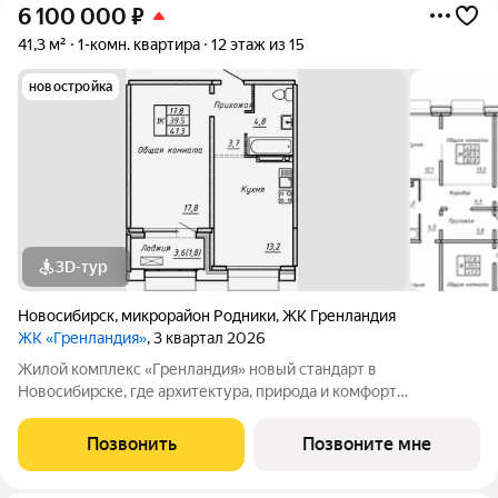
6 100 000
₽
41,3 м²
1-комн. квартира
12 этаж из 15
новостройка
3D-тур
Новосибирск
,
микрорайон Родники
,
ЖК Гренландия
ЖК «Гренландия»
, 3 квартал 2026
Жилой комплекс «Гренландия» новый стандарт в
Новосибирске, где архитектура, природа и комфорт
сочетаются. Вдохновлённый Гренландией, проект предлагает
скандинавский стиль жизни: простоту, минимализм, гармонию
Позвонить
Позвоните мне
с природой. Что делает «Гренландию»