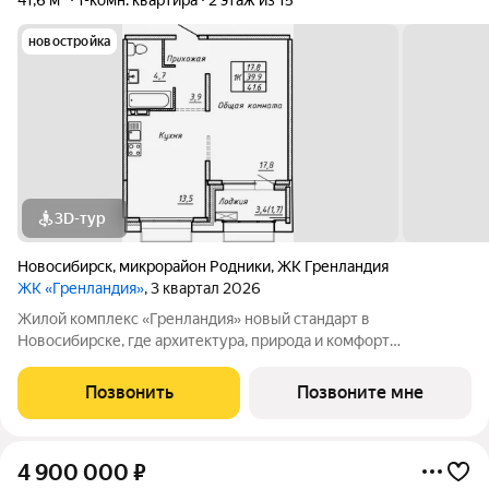
41,6 м²
1-комн. квартира
2 этаж из 15
новостройка
3D-тур
Новосибирск
,
микрорайон Родники
,
ЖК Гренландия
ЖК «Гренландия»
, 3 квартал 2026
Жилой комплекс «Гренландия» новый стандарт в
Новосибирске, где архитектура, природа и комфорт
сочетаются. Вдохновлённый Гренландией, проект предлагает
скандинавский стиль жизни: простоту, минимализм, гармонию
Позвонить
Позвоните мне
с природой. Что делает «Гренландию»
4 900 000
₽