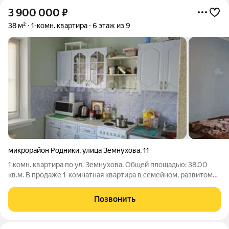
3 900 000
₽
38 м²
1-комн. квартира
6 этаж из 9
микрорайон Родники
,
улица Земнухова
,
11
1 комн. квартира по ул. Земнухова. Общей площадью: 38.00
кв.м. В продаже 1-комнатная квартира в семейном, развитом
микрорайоне города. Квартира теплая и уютная, с хорошим
ремонтом, идеально подходит как для собственного
Позвонить
проживания так и сдачу в