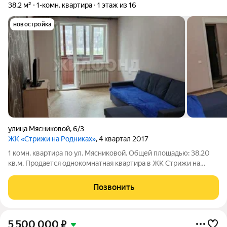
38,2 м²
1-комн. квартира
1 этаж из 16
новостройка
улица Мясниковой
,
6/3
ЖК «Стрижи на Родниках»
, 4 квартал 2017
1 комн. квартира по ул. Мясниковой. Общей площадью: 38.20
кв.м. Продается однокомнатная квартира в ЖК Стрижи на
Родниках с косметическим ремонтом. Ремонт в светлых тонах.
Квартира очень теплая, светлая. Мебель и техника остается по
Позвонить
договоренности
5 500 000
₽