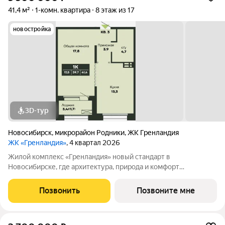
41,4 м²
1-комн. квартира
8 этаж из 17
новостройка
3D-тур
Новосибирск
,
микрорайон Родники
,
ЖК Гренландия
ЖК «Гренландия»
, 4 квартал 2026
Жилой комплекс «Гренландия» новый стандарт в
Новосибирске, где архитектура, природа и комфорт
сочетаются. Вдохновлённый Гренландией, проект предлагает
скандинавский стиль жизни: простоту, минимализм, гармонию
Позвонить
Позвоните мне
с природой. Что делает «Гренландию»