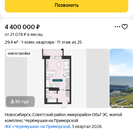
место. В шаговой доступности расположены, торговый центр
Позвонить
Академгородка (ТЦ), Новосибирский
4 400 000
₽
от 21 078 ₽ в месяц
29,4 м²
1-комн. квартира
11 этаж из 25
новостройка
3D-тур
Новосибирск
,
Советский район
,
микрорайон ОбьГЭС
,
жилой
комплекс Черёмушки на Приморской
ЖК «Черемушки» на Приморской
, 3 квартал 2026