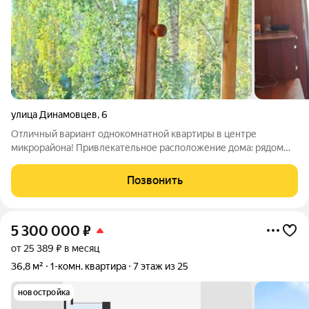
улица Динамовцев
,
6
Отличный вариант однокомнатной квартиры в центре
микрорайона! Привлекательное расположение дома: рядом
две школы, 3 детских сада, секции, кружки, поликлиника,
остановки транспорта, минирынок, магазины - все в шаговой
Позвонить
доступности! На полу качественный
5 300 000
₽
от 25 389 ₽ в месяц
36,8 м²
1-комн. квартира
7 этаж из 25
новостройка