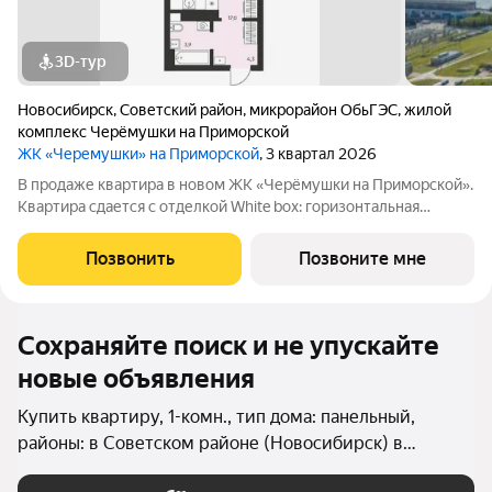
3D-тур
Новосибирск
,
Советский район
,
микрорайон ОбьГЭС
,
жилой
комплекс Черёмушки на Приморской
ЖК «Черемушки» на Приморской
, 3 квартал 2026
В продаже квартира в новом ЖК «Черёмушки на Приморской».
Квартира сдается с отделкой White box: горизонтальная
разводка отопления, входная дверь, установлены счетчики,
розетки и выключатели и др. В новостройке все для семейного
Позвонить
Позвоните мне
комфорта: - закрытый
Сохраняйте поиск и не упускайте
новые объявления
Купить квартиру, 1-комн., тип дома: панельный,
районы: в Советском районе (Новосибирск) в
Новосибирске