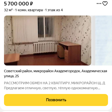
5 700 000
₽
32 м²
1-комн. квартира
1 этаж из 4
Советский район
,
микрорайон Академгородок
,
Академическая
улица
,
25
РАССМОТРИМ ОБМЕН НА 2 КВАПТИРУ, МИКРОРАЙОН Щ, Д
Предлагаем отличную, светлую, тёплую однокомнатную
квартиру в Верхней зоне Новосибирского Академгородка на
улице Академическая. Одним из важных факторов является то,
Позвонить
что улица закреплена за одним из