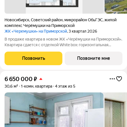
Новосибирск
,
Советский район
,
микрорайон ОбьГЭС
,
жилой
комплекс Черёмушки на Приморской
ЖК «Черемушки» на Приморской
, 3 квартал 2026
В продаже квартира в новом ЖК «Черёмушки на Приморской».
Квартира сдается с отделкой White box: горизонтальная
разводка отопления, входная дверь, установлены счетчики,
розетки и выключатели и др. В новостройке все для семейного
Позвонить
Позвоните мне
комфорта: - закрытый
6 650 000
₽
30,6 м²
1-комн. квартира
4 этаж из 5