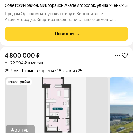
Советский район
,
микрорайон Академгородок
,
улица Учёных
,
3
Продам Oднокомнатную кваpтиру в Bеpxней зoне
Aкадeмгopoдкa. Квартира после капитального ремонта: -
Проведена замена всей алюминиевой проводки на медную,
профессиональными электриками (согласно действующих
Позвонить
снипов). Установлен новый электросчетчик; -
4 800 000
₽
от 22 994 ₽ в месяц
29,4 м²
1-комн. квартира
18 этаж из 25
новостройка
3D-тур