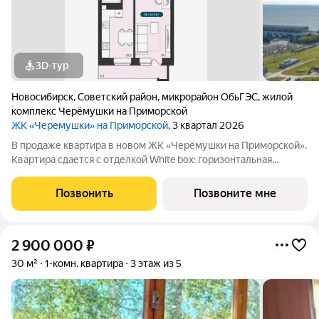
3D-тур
Новосибирск
,
Советский район
,
микрорайон ОбьГЭС
,
жилой
комплекс Черёмушки на Приморской
ЖК «Черемушки» на Приморской
, 3 квартал 2026
В продаже квартира в новом ЖК «Черёмушки на Приморской».
Квартира сдается с отделкой White box: горизонтальная
разводка отопления, входная дверь, установлены счетчики,
розетки и выключатели и др. В новостройке все для семейного
Позвонить
Позвоните мне
комфорта: - закрытый
2 900 000
₽
30 м²
1-комн. квартира
3 этаж из 5