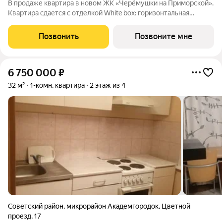
В продаже квартира в новом ЖК «Черёмушки на Приморской».
Квартира сдается с отделкой White box: горизонтальная
разводка отопления, входная дверь, установлены счетчики,
розетки и выключатели и др. В новостройке все для семейного
Позвонить
Позвоните мне
комфорта: - закрытый
6 750 000
₽
32 м²
1-комн. квартира
2 этаж из 4
Советский район
,
микрорайон Академгородок
,
Цветной
проезд
,
17