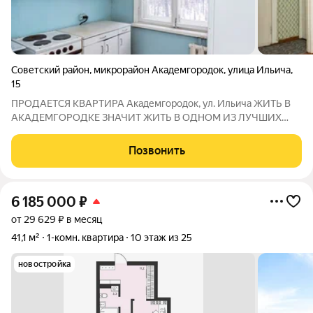
Советский район
,
микрорайон Академгородок
,
улица Ильича
,
15
ПРОДАЕТСЯ КВАРТИРА Академгородок, ул. Ильича ЖИТЬ В
АКАДЕМГОРОДКЕ ЗНАЧИТ ЖИТЬ В ОДНОМ ИЗ ЛУЧШИХ
РАЙОНОВ НОВОСИБИРСКА! ПОЧЕМУ ИМЕННО ЭТА
КВАРТИРА? ВЕРХНЯЯ ЗОНА АКАДЕМГОРОДКА самая
Позвонить
престижная часть района. ДОМ ВНУТРИ КВАРТАЛА никакого
шума
6 185 000
₽
от 29 629 ₽ в месяц
41,1 м²
1-комн. квартира
10 этаж из 25
новостройка