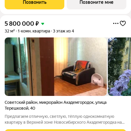
розетки и выключатели и др. В новостройке все для семейного
Позвонить
Позвоните мне
комфорта: - закрытый
5 800 000
₽
32 м²
1-комн. квартира
3 этаж из 4
Советский район
,
микрорайон Академгородок
,
улица
Терешковой
,
40
Предлагаем отличную, светлую, тёплую однокомнатную
квартиру в Верхней зоне Новосибирского Академгородка на
улице Терешковой. Отличное расположение дома, тихое