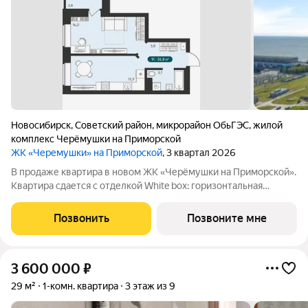
Новосибирск
,
Советский район
,
микрорайон ОбьГЭС
,
жилой
комплекс Черёмушки на Приморской
ЖК «Черемушки» на Приморской
, 3 квартал 2026
В продаже квартира в новом ЖК «Черёмушки на Приморской».
Квартира сдается с отделкой White box: горизонтальная
разводка отопления, входная дверь, установлены счетчики,
розетки и выключатели и др. В новостройке все для семейного
Позвонить
Позвоните мне
комфорта: - закрытый
3 600 000
₽
29 м²
1-комн. квартира
3 этаж из 9