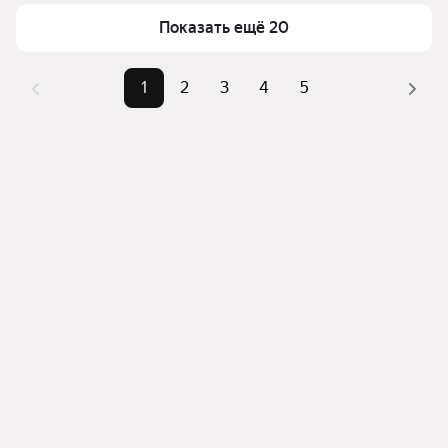
верхней части страницы есть самые частые 
Самый дорогой объект
9,85 млн ₽
Показать ещё 20
комбинации фильтров, например «» или «»
Помимо удобной сортировки по цене продажи вы 
можете отсортировать результаты по стоимости 
1
2
3
4
5
квадратного метра или площади