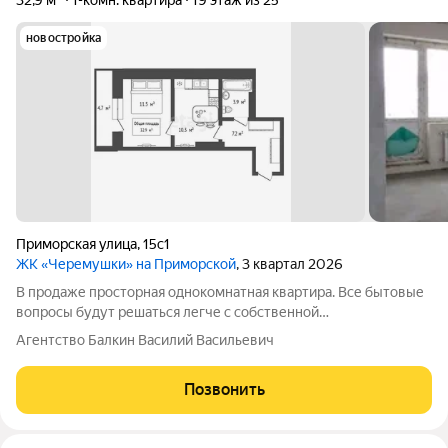
32,9 м²
1-комн. квартира
19 этаж из 25
новостройка
Приморская улица
,
15с1
ЖК «Черемушки» на Приморской
, 3 квартал 2026
В продаже просторная однокомнатная квартира. Все бытовые
вопросы будут решаться легче с собственной
профессиональной УК. Дежурный электрик, сантехник и
Агентство Балкин Василий Васильевич
другие специалисты подойдут к вам в любое время. А еще
дружелюбный консьерж на 1 этаже поможет
Позвонить