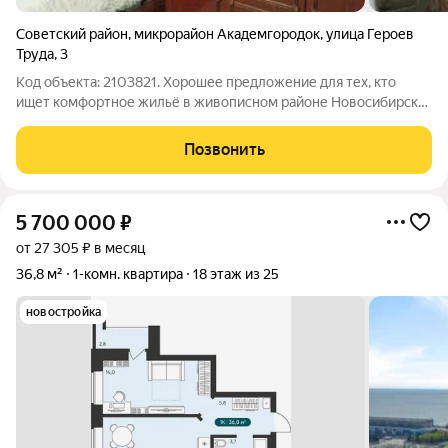
Советский район
,
микрорайон Академгородок
,
улица Героев
Труда
,
3
Код объекта: 2103821. Хорошее предложение для тех, кто
ищет комфортное жильё в живописном районе Новосибирска!
В чистой продаже однокомнатная квартира площадью 34 кв. м
в Советском районе, микрорайон Академгородок, на улице
Позвонить
Героев Труда, 3. Этот
5 700 000
₽
от 27 305 ₽ в месяц
36,8 м²
1-комн. квартира
18 этаж из 25
новостройка