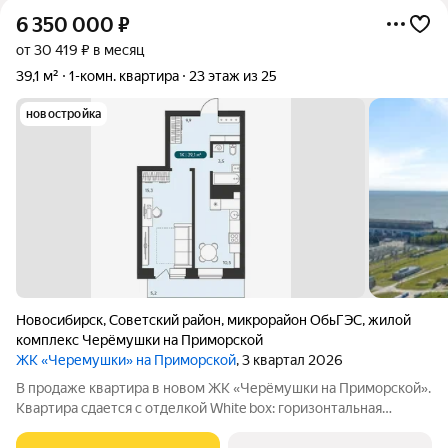
6 350 000
₽
от 30 419 ₽ в месяц
39,1 м²
1-комн. квартира
23 этаж из 25
новостройка
Новосибирск
,
Советский район
,
микрорайон ОбьГЭС
,
жилой
комплекс Черёмушки на Приморской
ЖК «Черемушки» на Приморской
, 3 квартал 2026
В продаже квартира в новом ЖК «Черёмушки на Приморской».
Квартира сдается с отделкой White box: горизонтальная
разводка отопления, входная дверь, установлены счетчики,