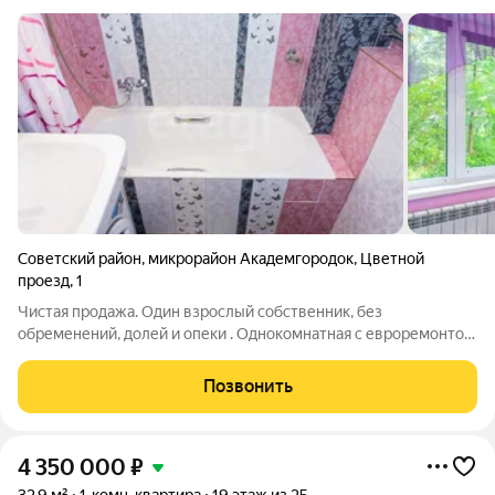
Советский район
,
микрорайон Академгородок
,
Цветной
проезд
,
1
Чистая продажа. Один взрослый собственник, без
обременений, долей и опеки . Однокомнатная с евроремонтом
в сердце Академгородка на Цветном проезде 1. Пешком 2-8
минут до НГУ, институты, остановка "Дом ученых", сам Дом
Позвонить
ученых, Clever, ТЦ
4 350 000
₽