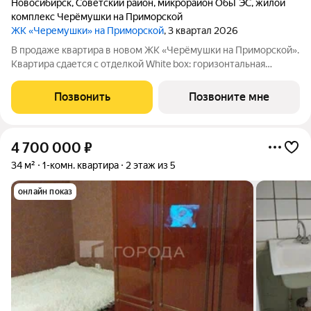
Новосибирск
,
Советский район
,
микрорайон ОбьГЭС
,
жилой
комплекс Черёмушки на Приморской
ЖК «Черемушки» на Приморской
, 3 квартал 2026
В продаже квартира в новом ЖК «Черёмушки на Приморской».
Квартира сдается с отделкой White box: горизонтальная
разводка отопления, входная дверь, установлены счетчики,
розетки и выключатели и др. В новостройке все для семейного
Позвонить
Позвоните мне
комфорта: - закрытый
4 700 000
₽
34 м²
1-комн. квартира
2 этаж из 5
онлайн показ