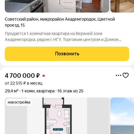
Советский район
,
микрорайон Академгородок
,
Цветной
проезд
,
15
Продается 1-комнатная квартира на Верхней зоне
Академгородка, рядом с НГУ, Торговым центром и Домом
ученых. Идеальный вариант для студентов, ученых и молодых
семей. Все - рядом. И НГУ, и две остановки автотранспорта
Позвонить
(Дом Ученых и Цветной проезд,
4 700 000
₽
от 22 515 ₽ в месяц
29,4 м²
1-комн. квартира
16 этаж из 25
новостройка