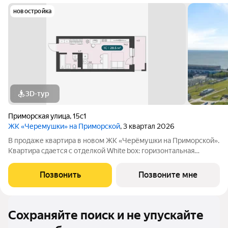
новостройка
3D-тур
Приморская улица
,
15с1
ЖК «Черемушки» на Приморской
, 3 квартал 2026
В продаже квартира в новом ЖК «Черёмушки на Приморской».
Квартира сдается с отделкой White box: горизонтальная
разводка отопления, входная дверь, установлены счетчики,
розетки и выключатели и др. В новостройке все для семейного
Позвонить
Позвоните мне
комфорта: - закрытый
Сохраняйте поиск и не упускайте