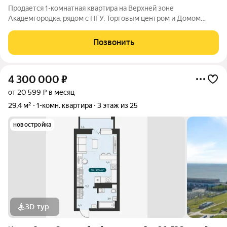
Продается 1-комнатная квартира на Верхней зоне
Академгородка, рядом с НГУ, Торговым центром и Домом
ученых. Идеальный вариант для студентов, ученых и молодых
семей. Все - рядом. И НГУ, и две остановки автотранспорта
Позвонить
(Дом Ученых и Цветной проезд,
4 300 000
₽
от 20 599 ₽ в месяц
29,4 м²
1-комн. квартира
3 этаж из 25
новостройка
3D-тур