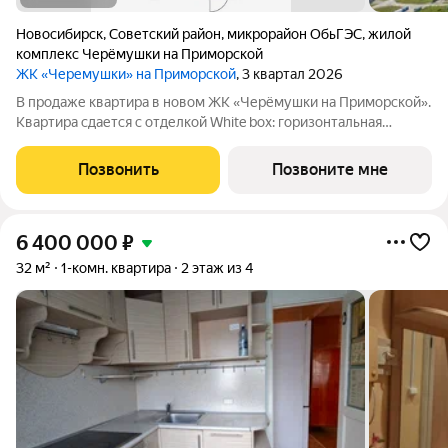
Новосибирск
,
Советский район
,
микрорайон ОбьГЭС
,
жилой
комплекс Черёмушки на Приморской
ЖК «Черемушки» на Приморской
, 3 квартал 2026
В продаже квартира в новом ЖК «Черёмушки на Приморской».
Квартира сдается с отделкой White box: горизонтальная
разводка отопления, входная дверь, установлены счетчики,
розетки и выключатели и др. В новостройке все для семейного
Позвонить
Позвоните мне
комфорта: - закрытый
6 400 000
₽
32 м²
1-комн. квартира
2 этаж из 4