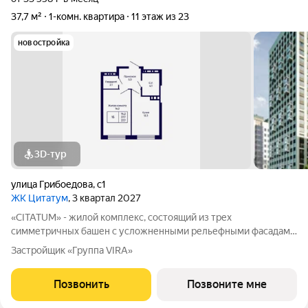
37,7 м²
1-комн. квартира
11 этаж из 23
новостройка
3D-тур
улица Грибоедова
,
с1
ЖК Цитатум
, 3 квартал 2027
«CITATUM» - жилой комплекс, состоящий из трех
симметричных башен с усложненными рельефными фасадами
(23, 8, 23 этажей), с единым пространством-стилобатом, в
Застройщик «Группа VIRA»
котором расположится просторное дизайнерское лобби с
консьержем и мягкой зоной ожидания.
Позвонить
Позвоните мне