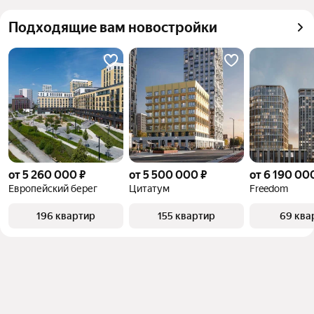
Подходящие вам новостройки
от 5 260 000 ₽
от 5 500 000 ₽
от 6 190 00
Европейский берег
Цитатум
Freedom
196 квартир
155 квартир
69 ква