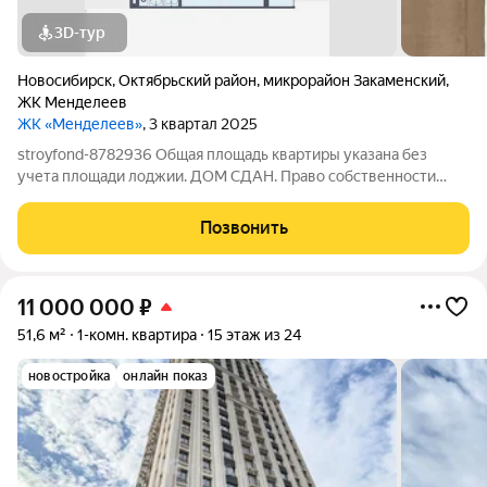
3D-тур
Новосибирск
,
Октябрьский район
,
микрорайон Закаменский
,
ЖК Менделеев
ЖК «Менделеев»
, 3 квартал 2025
stroyfond-8782936 Общая площадь квартиры указана без
учета площади лоджии. ДОМ СДАН. Право собственности
получено. Предлагается к продаже квартира с большой
кухней-гостиной почти 18кв.м. и спальней около 12кв.м. В
Позвонить
прихожей можно разместить большую
11 000 000
₽
51,6 м²
1-комн. квартира
15 этаж из 24
новостройка
онлайн показ