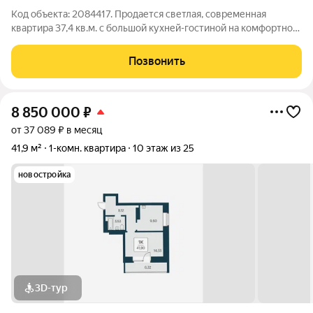
Код объекта: 2084417. Продается светлая, современная
квартира 37,4 кв.м. с большой кухней-гостиной на комфортном
6 этаже. Самый красивый дом ЖК - 1-й на Рябиновой -
монолитно-кирпичный дом 2021 года постройки, современное
Позвонить
оснащение дома: - счетчики
8 850 000
₽
от 37 089 ₽ в месяц
41,9 м²
1-комн. квартира
10 этаж из 25
новостройка
3D-тур