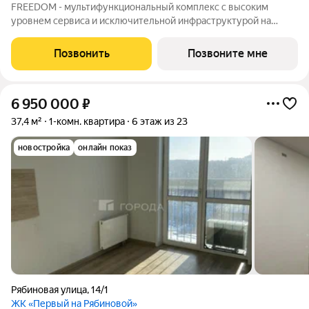
FREEDOM - мультифункциональный комплекс с высоким
уровнем сервиса и исключительной инфраструктурой на
Михайловской набережной. Собственная инфраструктура
комплекса позволяет вести жизнь и работу просто
Позвонить
Позвоните мне
перемещаясь на лифте. В комплексе предусмотрены:
6 950 000
₽
37,4 м²
1-комн. квартира
6 этаж из 23
новостройка
онлайн показ
Рябиновая улица
,
14/1
ЖК «Первый на Рябиновой»