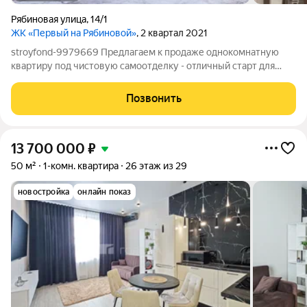
Рябиновая улица
,
14/1
ЖК «Первый на Рябиновой»
, 2 квартал 2021
stroyfond-9979669 Предлагаем к продаже однокомнатную
квартиру под чистовую самоотделку - отличный старт для
создания идеального жилья! Важно первый жилой этаж очень
высокий, считается как второй, снизу коммерческие
Позвонить
помещения. Квартира правильной
13 700 000
₽
50 м²
1-комн. квартира
26 этаж из 29
новостройка
онлайн показ