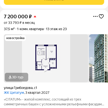
6/1. Дом построен в 2024 году из
7 200 000
₽
от 33 793 ₽ в месяц
37,5 м²
1-комн. квартира
13 этаж из 23
новостройка
3D-тур
улица Грибоедова
,
с1
ЖК Цитатум
, 3 квартал 2027
«CITATUM» - жилой комплекс, состоящий из трех
симметричных башен с усложненными рельефными фасадами