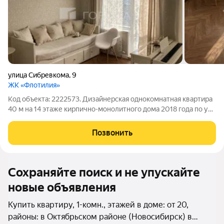
улица Сибревкома
,
9
ЖК «Флотилия»
Код объекта: 2222573. Дизайнерская однокомнатная квартира
40 м на 14 этаже кирпично-монолитного дома 2018 года по ул.
Сибревкома, 9 свет и комфорт в продуманной планировке.
Высота этажа даёт приятный городской вид и больше
Позвонить
естественного света, окна
Сохраняйте поиск и не упускайте
новые объявления
Купить квартиру, 1-комн., этажей в доме: от 20,
районы: в Октябрьском районе (Новосибирск) в