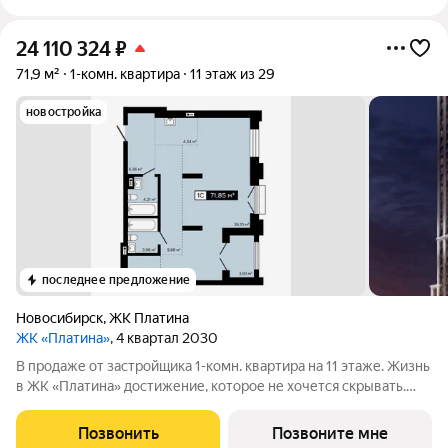
24 110 324
₽
71,9 м²
1-комн. квартира
11 этаж из 29
новостройка
последнее предложение
Новосибирск
,
ЖК Платина
ЖК «Платина»
, 4 квартал 2030
В продаже от застройщика 1-комн. квартира на 11 этаже. Жизнь
в ЖК «Платина» достижение, которое не хочется скрывать.
Благодаря продуманному дизайну и выразительным
архитектурным формам, Платина становится для
Позвонить
Позвоните мне
Новосибирска знаковым проектом.