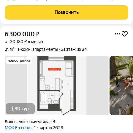
Рядом расположены школа, садик и магазины (всё в пешей
доступности). Подходит под все виды расчётов. Нет
Позвонить
обременения и опеки. Чистая продажа.
6 300 000
₽
от 30 180 ₽ в месяц
21 м²
1-комн. апартаменты
21 этаж из 24
новостройка
3D-тур
Большевистская улица
,
14
МФК Freedom
, 4 квартал 2026