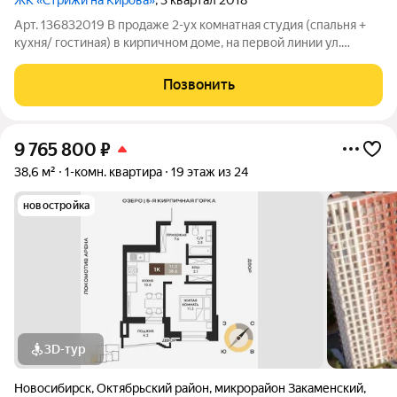
ЖК «Стрижи на Кирова»
, 3 квартал 2018
Арт. 136832019 В продаже 2-ух комнатная студия (спальня +
кухня/ гостиная) в кирпичном доме, на первой линии ул.
Кирова. В квартире сделан простой косметический ремонт,
новому собственнику легко будет все переделать и воплотить
Позвонить
свои желания. Из окон
9 765 800
₽
38,6 м²
1-комн. квартира
19 этаж из 24
новостройка
3D-тур
Новосибирск
,
Октябрьский район
,
микрорайон Закаменский
,