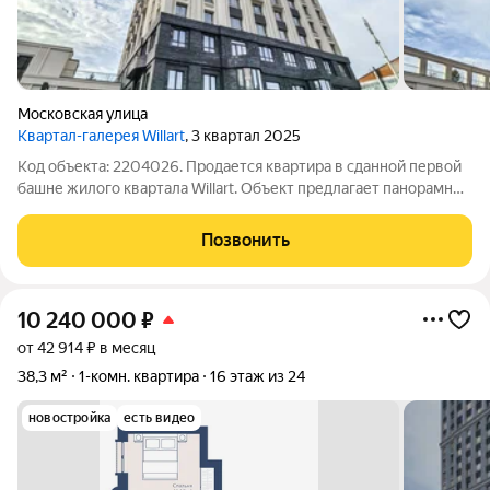
Московская улица
Квартал-галерея Willart
, 3 квартал 2025
Код объекта: 2204026. Продается квартира в сданной первой
башне жилого квартала Willart. Объект предлагает панорамные
виды на улицу Добролюбова и производственные сооружения
Аффинажного завода, что создает уникальный
Позвонить
урбанистический ландшафт. Квартал
10 240 000
₽
от 42 914 ₽ в месяц
38,3 м²
1-комн. квартира
16 этаж из 24
новостройка
есть видео