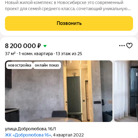
Новый жилой комплекс в Новосибирске это современный
проект для семей среднего класса, сочетающий уникальную
архитектуру, развитую инфраструктуру и перспективную
локацию. ЖК расположен в активно развивающемся районе с
Позвонить
шаговой доступностью к ключевым
8 200 000
₽
37 м²
1-комн. квартира
13 этаж из 25
новостройка
онлайн показ
улица Добролюбова
,
16/1
ЖК «Добролюбова 16»
, 4 квартал 2022