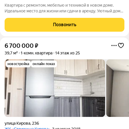
Квартира с ремонтом, мебелью и техникой в новом доме.
Идеальное место для жизни или сдачи в аренду. Уютный дом
для того, кому нравится комфорт и современный ритм жизни.
Квартира оснащена всем необходимым. Нужно просто занести
Позвонить
свои вещи - остальное
6 700 000
₽
39,7 м²
1-комн. квартира
14 этаж из 25
новостройка
онлайн показ
улица Кирова
,
236