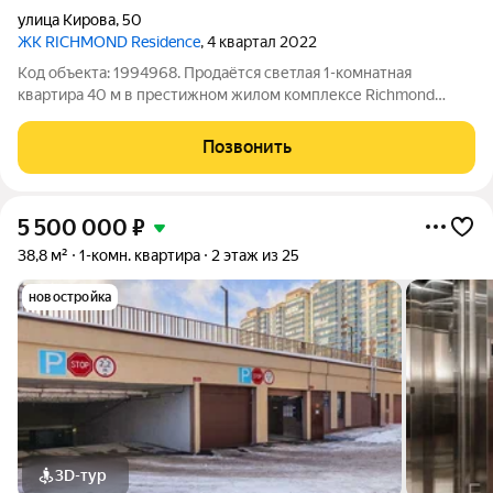
улица Кирова
,
50
ЖК RICHMOND Residence
, 4 квартал 2022
Код объекта: 1994968. Продаётся светлая 1-комнатная
квартира 40 м в престижном жилом комплексе Richmond
Residence (Ричмонд Резиденс) на улице Кирова, 50 в сердце
делового и культурного центра Новосибирска. Этаж: 11 из 25
Позвонить
высокий уровень с отличным
5 500 000
₽
38,8 м²
1-комн. квартира
2 этаж из 25
новостройка
3D-тур