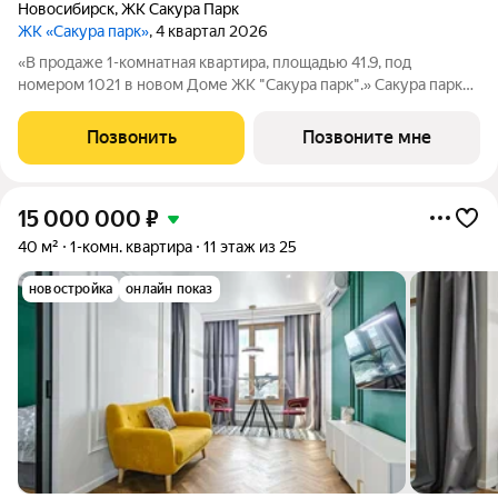
Новосибирск
,
ЖК Сакура Парк
ЖК «Сакура парк»
, 4 квартал 2026
«В продаже 1-комнатная квартира, площадью 41.9, под
номером 1021 в новом Доме ЖК "Сакура парк".» Сакура парк
это квартал из трех 25-этажных домов комфорт-класса,
расположенный в новом центре, в шаговой доступности от
Позвонить
Позвоните мне
станции метро «Октябрьская».
15 000 000
₽
40 м²
1-комн. квартира
11 этаж из 25
новостройка
онлайн показ