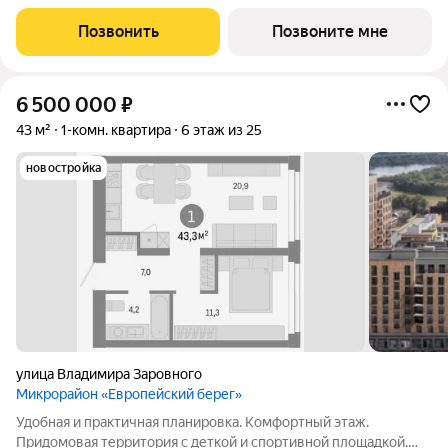
(23, 8, 23 этажей), с единым пространством-стилобатом, в
котором расположится просторное дизайнерское лобби с
Позвонить
Позвоните мне
консьержем и мягкой зоной ожидания.
6 500 000
₽
43 м²
1-комн. квартира
6 этаж из 25
новостройка
улица Владимира Заровного
Микрорайон «Европейский берег»
Удобная и практичная планировка. Комфортный этаж.
Придомовая территория с деткой и спортивной площадкой.