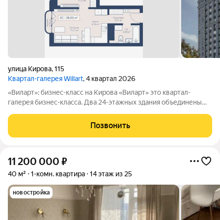
улица Кирова
,
115
Квартал-галерея Willart
, 4 квартал 2026
«Виларт»: бизнес-класс на Кирова «Виларт» это квартал-
галерея бизнес-класса. Два 24-этажных здания объединены
двухэтажным стилобатом. Комплекс расположен в
Октябрьском районе, на улице Кирова в динамичной, но не
Позвонить
перегруженной части города. До
11 200 000
₽
40 м²
1-комн. квартира
14 этаж из 25
новостройка