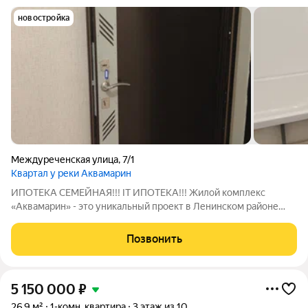
новостройка
Междуреченская улица
,
7/1
Квартал у реки Аквамарин
ИПОТЕКА СЕМЕЙНАЯ!!! IT ИПОТЕКА!!! Жилой комплекс
«Аквамарин» - это уникальный проект в Ленинском районе
Новосибирска, «изюминкой» которого стало его
расположение. Жилой комплекс строится вдоль набережной,
Позвонить
которую благоустраивают и делают из нее зону
5 150 000
₽
26,9 м²
1-комн. квартира
3 этаж из 10