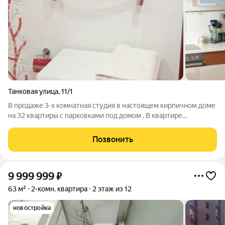
Танковая улица
,
11/1
В продаже 3-х комнатная студия в настоящем кирпичном доме
на 32 квартиры с парковками под домом . В квартире
добротный ремонт из качественных материалов ( натяжные
потолки с подсветкой , дорогие межкомнатные двери ,
Позвонить
гардеробная , большой хол ,
9 999 999
₽
63 м²
2-комн. квартира
2 этаж из 12
новостройка