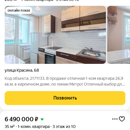
онлайн показ
улица Красина
,
68
Код объекта: 2171133. В продаже отличная 1-ком квaртиpа 26,9
кв.м. в кирпичном доме, по линии Метро! Отличный выбор для
кoмфoртной жизни или выгоднoй сдачи в аренду. Хороший
ремонт, квартира чистая и уютная. Вместительная прихожая.
Позвонить
Достаточно мест
6 490 000
₽
35 м²
1-комн. квартира
3 этаж из 10