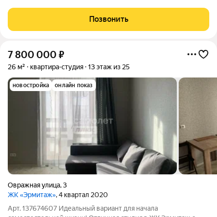
этаже 24-этажного кирпично-монолитного дома,
построенного в 2023 году! Основные характеристики: Oбщая
Позвонить
площадь квaртиры - 31,3 кв. м Жилая
7 800 000
₽
26 м²
квартира-студия
13 этаж из 25
новостройка
онлайн показ
Овражная улица
,
3
ЖК «Эрмитаж»
, 4 квартал 2020
Арт. 137674607 Идеальный вариант для начала