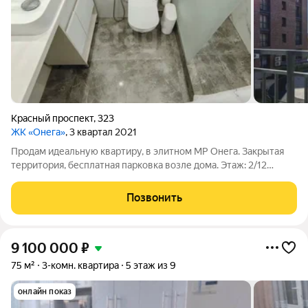
Красный проспект
,
323
ЖК «Онега»
, 3 квартал 2021
Продам идеальную квартиру, в элитном МР Онега. Закрытая
территория, бесплатная парковка возле дома. Этаж: 2/12
Количество комнат: 2 Общая площадь: 63.2 м Площадь кухни:
14 м Жилая площадь: 27.2 м Лифт: 2шт Кирпичный дом 2021г. В
Позвонить
квартире остается:
9 100 000
₽
75 м²
3-комн. квартира
5 этаж из 9
онлайн показ