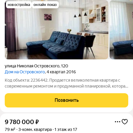
новостройка
онлайн показ
улица Николая Островского
,
120
Дом на Островского
, 4 квартал 2016
Код объекта: 2236442. Продается великолепная квартира с
современным ремонтом и продуманной планировкой, которая
станет идеальным домом для вашей семьи! Это уникальное
предложение в самом сердце города, где престиж и комфорт
Позвонить
идут рука об руку. Вся
9 780 000
₽
79 м²
3-комн. квартира
1 этаж из 17