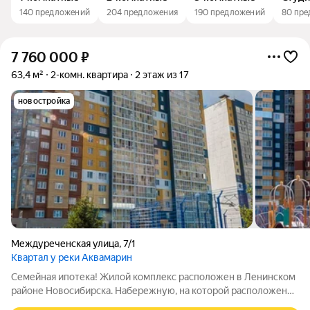
140 предложений
204 предложения
190 предложений
80 пр
7 760 000
₽
63,4 м²
2-комн. квартира
2 этаж из 17
новостройка
Междуреченская улица
,
7/1
Квартал у реки Аквамарин
Семейная ипотека! Жилой комплекс расположен в Ленинском
районе Новосибирска. Набережную, на которой расположен
ЖК, планируется благоустроить и сделать из нее зону для