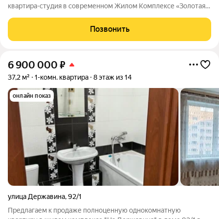
квартира-студия в современном Жилом Комплексе «Золотая
Нива». Квартира расположена на 21 этаже с панорамным
видом на город. Комнаты изолированные. Просторная кухня
Позвонить
площадью 10м оборудована всем
6 900 000
₽
37,2 м²
1-комн. квартира
8 этаж из 14
онлайн показ
улица Державина
,
92/1
Предлагаем к продаже полноценную однокомнатную