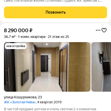
самостоятельной жизни! Отличная студия в ЖК Эрмитаж с
ремонтом на высоком этаже, мебель и часть техники остается.
Закрытый двор, подземный паркинг и уличная стоянка для
Позвонить
авто, чудесный зеленый двор,
8 290 000
₽
36,7 м²
1-комн. квартира
21 этаж из 25
новостройка
улица Кошурникова
,
23
ЖК «Золотая Нива»
, 4 квартал 2019
В чистой продаже уютная и очень светлая 2-х комнатная