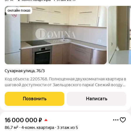
онлайн показ
Сухарная улица
,
76/3
Код объекта: 2205768. Полноценная двухкомнатная квартира в
шаговой доступности от Заельцовского парка! Свежий воздух,
солнечная сторона, вид на Обь. Раздельный санузел,
изолированные комнаты, остекленный панорамный балкон,
Позвонить
Написать
мебель. С документами
16 000 000
₽
86,7 м²
4-комн. квартира
3 этаж из 5