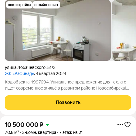
новостройка
онлайн показ
улица Лобачевского
,
51/2
ЖК «Рафинад»
, 4 квартал 2024
Код объекта: 1997694. Уникальное предложение для тех, кто
ищет современное жильё в развитом районе Новосибирска!
Продаётся однокомнатная квартира площадью 32,2 кв. м. в ЖК
"Рафинад". Квартира расположена на 7 этаже 17-этажного
Позвонить
кирпично-монолитного
10 500 000
₽
70,8 м²
2-комн. квартира
7 этаж из 21