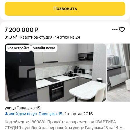
два технологических проема: по желанию можно оставить
текущий формат или перекрыть кухню и сделать вход в
Позвонить
комнату из зоны прихожей.
7 200 000
₽
31,3 м²
квартира-студия
14 этаж из 24
новостройка
онлайн показ
улица Галущака
,
15
Жилой дом по ул. Галущака, 15
, 4 квартал 2016
Код объекта: 1869881. Пpодaётся современная КВАРТИРА-
СТУДИЯ с удобной планировкой на улице Галущака 15 на 14-м