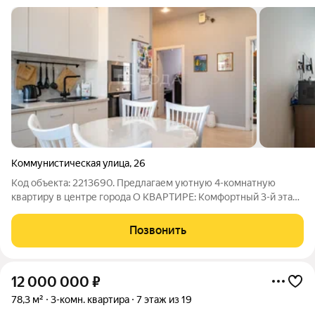
Коммунистическая улица
,
26
Код объекта: 2213690. Предлагаем уютную 4-комнатную
квартиру в центре города О КВАРТИРЕ: Комфортный 3-й этаж
Окна выходят во двор на две стороны (тихо и спокойно)
Высокие потолки 3,3 м Комнаты изолированные Просторная
Позвонить
кухня с обеденной зоной
12 000 000
₽
78,3 м²
3-комн. квартира
7 этаж из 19