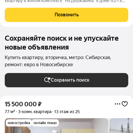
квартиру в жилом комплексе "На Державина" в доме 92/1 в
малоэтажной секции. Окна выходят во двор, лоджия
застеклена. Собственники - взрослые, перепланировок не
Позвонить
было, материнский капитал не использовался
Сохраняйте поиск и не упускайте
новые объявления
Купить квартиру, вторичка, метро: Сибирская,
ремонт: евро в Новосибирске
Сохранить поиск
15 500 000
₽
77 м²
3-комн. квартира
13 этаж из 25
новостройка
онлайн показ