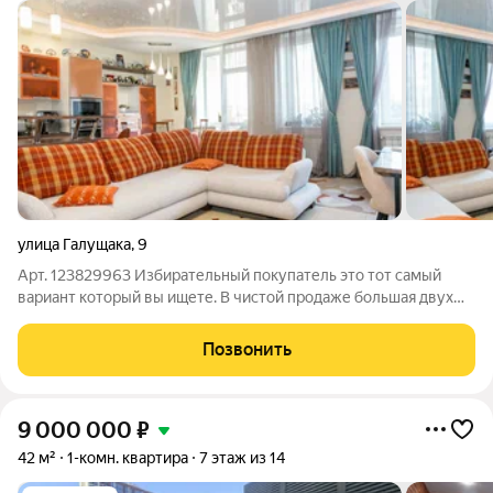
улица Галущака
,
9
Арт. 123829963 Избирательный покупатель это тот самый
вариант который вы ищете. В чистой продаже большая двух
комнатная студия с хорошим ремонтом.Один взрослый
собственник без обременений и занижения,вся стоимость по
Позвонить
договору,Отличное местоположение
9 000 000
₽
42 м²
1-комн. квартира
7 этаж из 14