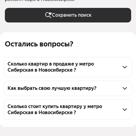
Сохранить поиск
Остались вопросы?
Сколько квартир в продаже у метро
Сибирская в Новосибирске ?
На Яндекс Недвижимости в продаже у метро 
Сибирская в Новосибирске 661 квартира, из них 9 
Как выбрать свою лучшую квартиру?
объявлений от собственников, 652 объявления от 
Чтобы купить квартиру с евроремонтом во 
агентств
вторичке у метро Сибирская, воспользуйтесь 
Сколько стоит купить квартиру у метро
Сибирская в Новосибирске ?
тепловой картой для оценки инфраструктуры и 
транспортной доступности в выбранном районе у 
Цена за 
81 432 — 565 371 ₽
метро Сибирская в Новосибирске
квадратный 