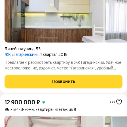
Линейная улица
,
53
ЖК «Гагаринский»
, 1 квартал 2015
Предлагаем рассмотреть квартиру в ЖК Гагаринский. Удачное
местоположение, рядом ст. метро "Гагаринская", удобный
выезд на Ипподромскую магистраль и улицу Кропоткина.
Территория ЖК огорожена, видеонаблюдение, консьерж,
Позвонить
наземный 2-х уровневый, и
12 900 000
₽
95,7 м²
3-комн. квартира
6 этаж из 9