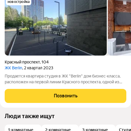
новостройка
Красный проспект
,
104
ЖК Berlin
, 2 квартал 2023
Продается квартира студия в ЖК "Berlin" дом бизнес-класса,
расположен на первой линии Красного проспекта, одной из
последних возможных мест застройки центральной улицы
Новосибирска. Квартира имеет свободную планировку,
Позвонить
высокие потолки 3 метра,
Люди также ищут
1-комнатные
2-комнатные
3-комнатные
Студи